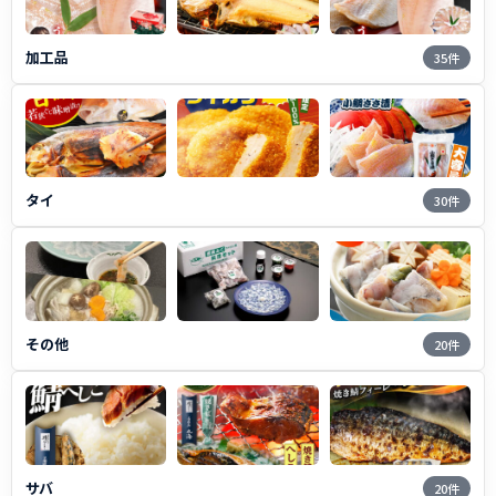
加工品
35件
タイ
30件
その他
20件
サバ
20件