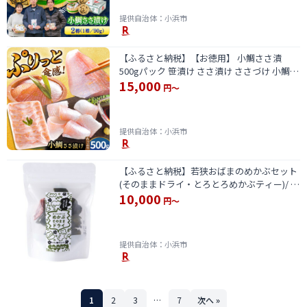
提供自治体：小浜市
【ふるさと納税】【お徳用】 小鯛ささ漬
500gパック 笹漬け ささ漬け ささづけ 小鯛
15,000
福井県 小浜市 / 上杉商店[BFAD017]
円～
提供自治体：小浜市
【ふるさと納税】若狭おばまのめかぶセット
(そのままドライ・とろとろめかぶティー)/ め
10,000
かぶ セット / 小浜市 / 釣り船・民宿かどの
円～
[BFBG003]
提供自治体：小浜市
1
2
3
…
7
次へ »