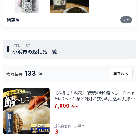
海藻類
2件
ITEM LIST
小浜市の返礼品一覧
133
並び替え
検索結果
件
【ふるさと納税】[伝統の味] 鯖へしこ [1本ま
たは2本・半身×2枚] 若狭小浜仕込み 丸海 ノ
7,000
ルウェー産 老舗のぬか漬け 発酵食品 お取り
円～
寄せ 珍味 ご飯のお供 小浜市 / 小浜海産物
【配送不可地域：北海道・沖縄・離島】
[BFAA149]
提供自治体：小浜市