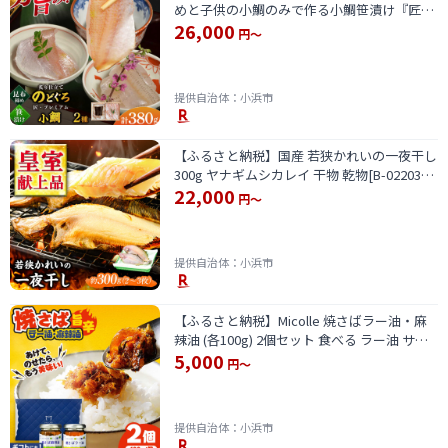
めと子供の小鯛のみで作る小鯛笹漬け『匠』
26,000
詰め合わせ 井桁木箱2箱セット 計380g ／ タ
円～
イ たい 晩酌 おつまみ 刺身 お取り寄せ 【配
送不可地域：北海道・沖縄・離島】
[BFAE018]
提供自治体：小浜市
【ふるさと納税】国産 若狭かれいの一夜干し
300g ヤナギムシカレイ 干物 乾物[B-022037]
22,000
【配送不可地域：北海道・沖縄・離島】
円～
[BFAE022]
提供自治体：小浜市
【ふるさと納税】Micolle 焼さばラー油・麻
辣油 (各100g) 2個セット 食べる ラー油 サバ
5,000
マーラー油 マルカイ 小浜市 / 小浜海産物
円～
[BFAA093]
提供自治体：小浜市