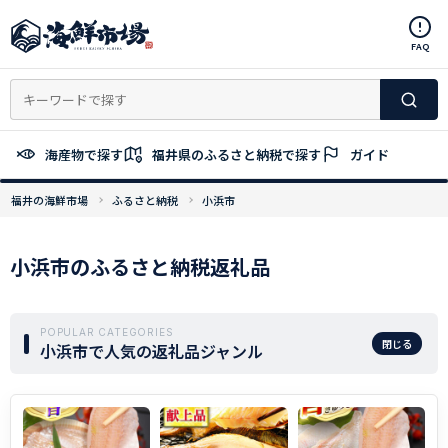
コ
ン
FAQ
テ
ン
ツ
へ
ス
海産物で探す
福井県のふるさと納税で探す
ガイド
キ
ッ
福井の海鮮市場
ふるさと納税
小浜市
プ
小浜市のふるさと納税返礼品
POPULAR CATEGORIES
閉じる
小浜市で人気の返礼品ジャンル