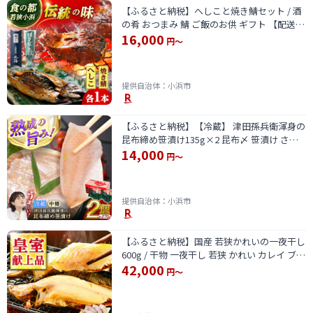
【ふるさと納税】へしこと焼き鯖セット / 酒
の肴 おつまみ 鯖 ご飯のお供 ギフト 【配送不
16,000
可地域：北海道・沖縄・離島】 [BFAA061]
円～
提供自治体：小浜市
【ふるさと納税】【冷蔵】 津田孫兵衛渾身の
昆布締め笹漬け135g×2 昆布〆 笹漬け ささ
14,000
漬け 小浜市 / 津田孫兵衛 【配送不可地域：離
円～
島】[BFAE042]
提供自治体：小浜市
【ふるさと納税】国産 若狭かれいの一夜干し
600g / 干物 一夜干し 若狭 かれい カレイ ブラ
42,000
ンド 福井 ヤナギムシカレイ 焼き魚 魚介 冷凍
円～
小分け 【配送不可地域：北海道・沖縄・離
島】 [BFAE023]