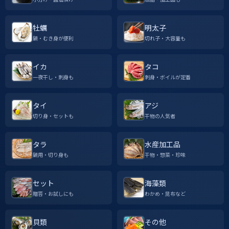
牡蠣
明太子
鍋・むき身が便利
切れ子・大容量も
イカ
タコ
一夜干し・刺身も
刺身・ボイルが定番
タイ
アジ
切り身・セットも
干物の人気者
タラ
水産加工品
鍋用・切り身も
干物・惣菜・珍味
セット
海藻類
贈答・お試しにも
わかめ・昆布など
貝類
その他