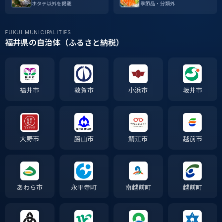
ホタテ以外を掲載
季節品・分類外
FUKUI MUNICIPALITIES
福井県の自治体（ふるさと納税）
福井市
敦賀市
小浜市
坂井市
大野市
勝山市
鯖江市
越前市
あわら市
永平寺町
南越前町
越前町