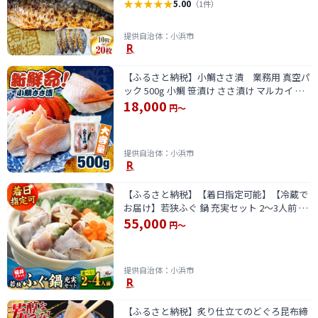
ば 冷凍 小浜市 / 若廣 【配送不可地域：北海
★
★
★
★
★
5.00
（1件）
道・沖縄・離島】[BFAM012]
提供自治体：小浜市
【ふるさと納税】小鯛ささ漬 業務用 真空パ
ック 500g 小鯛 笹漬け ささ漬け マルカイ 福
18,000
井県 小浜市 / 小浜海産物 【配送不可地域：離
円～
島】[BFAA084]
提供自治体：小浜市
【ふるさと納税】【着日指定可能】【冷蔵で
お届け】若狭ふぐ 鍋 充実セット 2〜3人前 / 4
55,000
人前【容量選べる】/ 鮮魚 ふぐ 河豚 とらふぐ
円～
若狭ふぐ 刺身 てっさ 小浜市 / 若狭ふぐの宿
下亟 【配送不可地域：北海道・沖縄・離島】
[BFAF008]
提供自治体：小浜市
【ふるさと納税】炙り仕立てのどぐろ昆布締