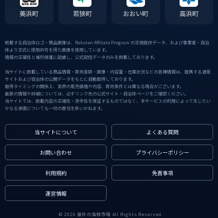
美浜町
若狭町
おおい町
高浜町
掲載する自治体ロゴ・商品画像は、Rakuten Affiliate Program の正規提供データ、および事業者・自治
体より正式に使用許可を得た画像を使用しています。
情報の正確性と権利保護に配慮し、公式配信データのみを掲載しております。
当サイトに掲載している商品情報・寄附金額・画像・内容量・在庫状況などの各種情報は、提携する通販
サイトおよび自治体の公開データをもとに自動取得しております。
取得タイミングの関係上、実際の販売価格や内容、寄附条件とは異なる場合がございます。
最新の情報や詳細については、必ずリンク先の公式サイト・自治体ページをご確認ください。
当サイトでは、掲載内容の正確性・完全性を保証するものではなく、本サービスの利用によって生じたい
かなる損害についても一切の責任を負いかねます。
当サイトについて
よくある質問
お問い合わせ
プライバシーポリシー
利用規約
免責事項
運営情報
© 2026 福井の海鮮市場 All Rights Reserved.