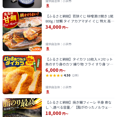
なかじま [BFBH001]
提供自治体：小浜市
【ふるさと納税】若狭ぐじ 味噌漬け開き 1尾
800g / 甘鯛 タイ アカアマダイ ぐじ 特大 高級
34,000
焼き魚 味噌 おつまみ おかず 贈答 ギフト 冷
円～
凍 / 小浜市 / 加福鮮魚 【配送不可地域：北海
道・沖縄・離島】 [BFBC002]
提供自治体：小浜市
【ふるさと納税】タイカツ 10枚入×2セット
魚のすり身のカツ 練り物 フライ すり身 ソー
6,000
ルフード 揚げるだけ 【冷凍】 小浜市 / 小浜
円～
海産物 【配送不可地域：北海道・沖縄・離
★
★
★
★
★
4.50
（2件）
島】[BFAA094]
提供自治体：小浜市
【ふるさと納税】焼き鯖フィーレ 半身 骨な
し ＼選べる容量／ 【脂がのったノルウェー
18,000
鯖 解凍してすぐ食べられる！】 / サバ 鯖 さ
円～