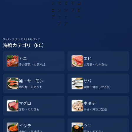
SEAFOOD CATEGORY
海鮮カテゴリ（EC）
カニ
エビ
冬の定番・人気No.1
大容量・むき身も
鮭・サーモン
サバ
切り身・訳ありも
無塩・骨なしが人気
マグロ
ホタテ
赤身・たたきも
貝柱・冷凍が定番
イクラ
ウニ
小分け・醤油漬け
瓶詰・加工品も