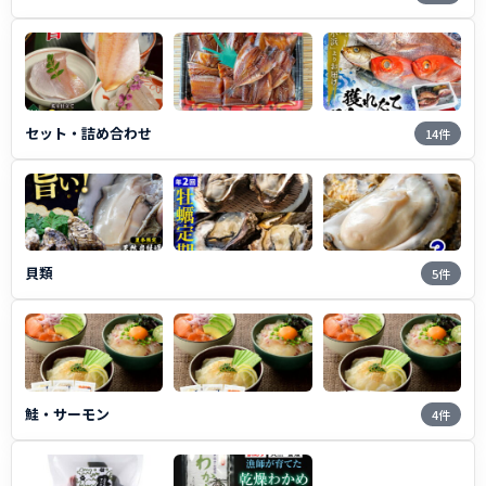
セット・詰め合わせ
14件
貝類
5件
鮭・サーモン
4件