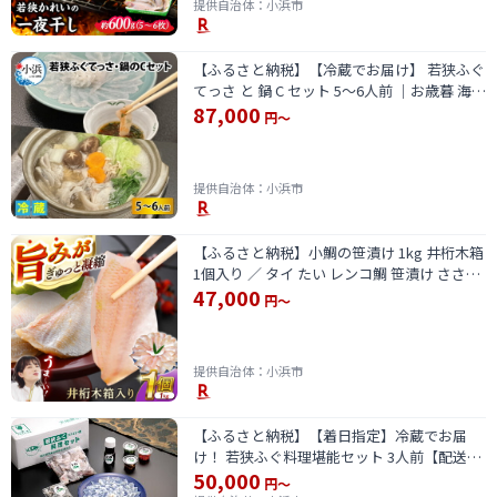
提供自治体：小浜市
【ふるさと納税】【冷蔵でお届け】 若狭ふぐ
てっさ と 鍋 C セット 5〜6人前 ｜お歳暮 海鮮
87,000
養殖 養殖魚 産地直送 民宿 旅行 旅 体験 海鮮
円～
食品 魚介 魚 ふぐ とらふぐ 若狭ふぐ 河豚 ふ
ぐ皮 【配送不可地域：北海道・沖縄・離島】
[BFBQ008]
提供自治体：小浜市
【ふるさと納税】小鯛の笹漬け 1kg 井桁木箱
1個入り ／ タイ たい レンコ鯛 笹漬け ささ漬
47,000
ささ漬け 贅沢 晩酌 酒の肴 おつまみ 刺身
円～
【配送不可地域：北海道・沖縄・離島】
[BFAE010]
提供自治体：小浜市
【ふるさと納税】【着日指定】冷蔵でお届
け！ 若狭ふぐ料理堪能セット 3人前【配送不
50,000
可地域：北海道・沖縄・離島】 小浜市 / 民宿
円～