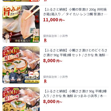
【ふるさと納税】小鯛の笹漬け 200g 井桁焼
き箱1箱入り ／ タイ たい レンコ鯛 笹漬け さ
11,000
さ漬 ささ漬け 贅沢 晩酌 酒の肴 おつまみ 刺
円～
身 【配送不可地域：北海道・沖縄・離島】
[BFAE008]
提供自治体：小浜市
【ふるさと納税】小鯛ささ漬けとのどぐろさ
さ漬け 90g 平樽2樽 セット / さかな 魚 海鮮
8,000
おつまみ 小浜市 / 木五商店[BFDA010]
円～
提供自治体：小浜市
【ふるさと納税】小鯛ささ漬け 90g 平樽2樽
入り / さかな 魚 海鮮 おつまみ 小浜市 / 木五
8,000
商店[BFDA008]
円～