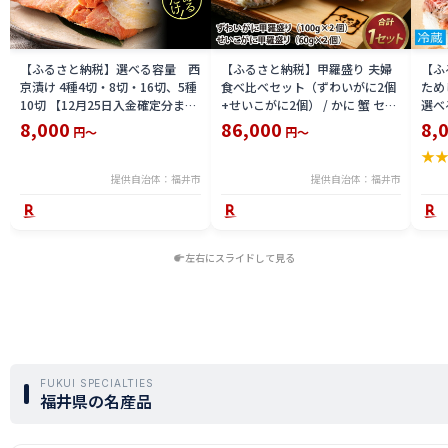
【ふるさと納税】選べる容量 西
【ふるさと納税】甲羅盛り 夫婦
【ふ
京漬け 4種4切・8切・16切、5種
食べ比べセット（ずわいがに2個
ため
10切 【12月25日入金確定分まで
+せいこがに2個） / かに 蟹 セイ
選べる
「年内発送」「年内配送」「年内
コ ずわい ズワイ 内子 外子 国産
鯖寿
8,000
86,000
8,
円～
円～
お届け」】/ レンジで温めるだけ
冷凍 冬 冬の味覚 珍味 グルメ 国
用 
★
西京焼き 湯煎 西京漬 送料無料
産 送料無料 [H-065050]
テラ
食彩 
提供自治体：福井市
提供自治体：福井市
左右にスライドして見る
FUKUI SPECIALTIES
福井県の名産品