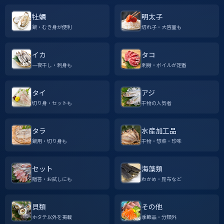
牡蠣
明太子
鍋・むき身が便利
切れ子・大容量も
イカ
タコ
一夜干し・刺身も
刺身・ボイルが定番
タイ
アジ
切り身・セットも
干物の人気者
タラ
水産加工品
鍋用・切り身も
干物・惣菜・珍味
セット
海藻類
贈答・お試しにも
わかめ・昆布など
貝類
その他
ホタテ以外を掲載
季節品・分類外