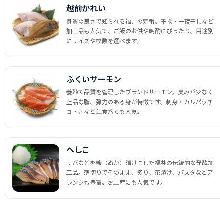
越前かれい
身質の良さで知られる福井の定番。干物・一夜干しなど
加工品も人気で、ご飯のお供や晩酌にぴったり。用途別
にサイズや枚数を選べます。
ふくいサーモン
養殖で品質を管理したブランドサーモン。臭みが少なく
上品な脂、弾力のある身が特徴です。刺身・カルパッチ
ョ・丼など生食系でも人気。
へしこ
サバなどを糠（ぬか）漬けにした福井の伝統的な発酵加
工品。薄切りでそのまま、炙り、茶漬け、パスタなどア
レンジも豊富。お土産にも人気です。