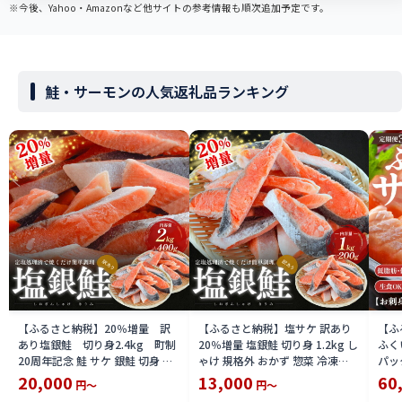
※今後、Yahoo・Amazonなど他サイトの参考情報も順次追加予定です。
鮭・サーモンの人気返礼品ランキング
【ふるさと納税】20％増量 訳
【ふるさと納税】塩サケ 訳あり
【ふ
あり塩銀鮭 切り身2.4kg 町制
20％増量 塩銀鮭 切り身 1.2kg し
ふく
20周年記念 鮭 サケ 銀鮭 切身 訳
ゃけ 規格外 おかず 惣菜 冷凍
パッ
あり おかず 冷凍 規格外 お取り寄
魚 鮭 サケ 銀鮭 切身 お取り寄せ
冷凍
20,000
13,000
60
円～
円～
せ 福井県 若狭町