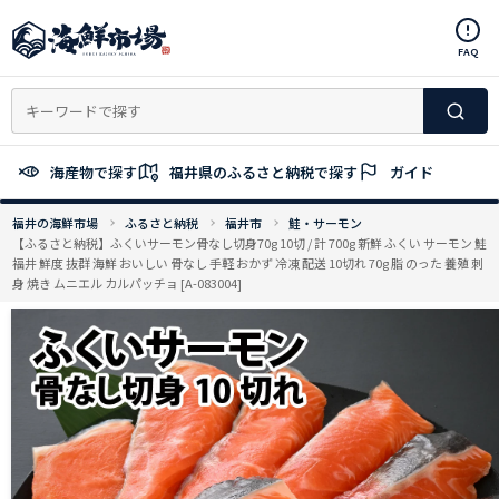
コ
ン
FAQ
テ
ン
ツ
へ
ス
海産物で探す
福井県のふるさと納税で探す
ガイド
キ
ッ
福井の海鮮市場
ふるさと納税
福井市
鮭・サーモン
プ
【ふるさと納税】ふくいサーモン骨なし切身70g 10切 / 計 700g 新鮮 ふくい サーモン 鮭
福井 鮮度 抜群 海鮮 おいしい 骨なし 手軽 おかず 冷凍 配送 10切れ 70g 脂 のった 養殖 刺
身 焼き ムニエル カルパッチョ [A-083004]