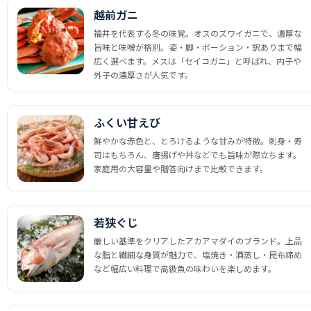
越前ガニ
福井を代表する冬の味覚。オスのズワイガニで、濃厚な
旨味と味噌が格別。姿・脚・ポーション・訳ありまで幅
広く選べます。メスは「セイコガニ」と呼ばれ、内子や
外子の濃厚さが人気です。
ふくい甘えび
鮮やかな赤色と、とろけるような甘みが特徴。刺身・寿
司はもちろん、唐揚げや丼などでも旨味が際立ちます。
家庭用の大容量や贈答向けまで比較できます。
若狭ぐじ
厳しい基準をクリアしたアカアマダイのブランド。上品
な脂と繊細な身質が魅力で、塩焼き・酒蒸し・昆布締め
など幅広い料理で高級魚の味わいを楽しめます。