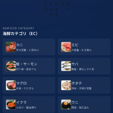
SEAFOOD CATEGORY
海鮮カテゴリ（EC）
カニ
エビ
冬の定番・人気No.1
大容量・むき身も
鮭・サーモン
サバ
切り身・訳ありも
無塩・骨なしが人気
マグロ
ホタテ
赤身・たたきも
貝柱・冷凍が定番
イクラ
ウニ
小分け・醤油漬け
瓶詰・加工品も