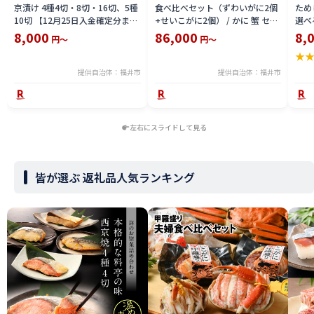
京漬け 4種4切・8切・16切、5種
食べ比べセット（ずわいがに2個
ため
10切 【12月25日入金確定分まで
+せいこがに2個） / かに 蟹 セイ
選べる
「年内発送」「年内配送」「年内
コ ずわい ズワイ 内子 外子 国産
鯖寿
8,000
86,000
8,
円～
円～
お届け」】/ レンジで温めるだけ
冷凍 冬 冬の味覚 珍味 グルメ 国
用 
★
西京焼き 湯煎 西京漬 送料無料
産 送料無料 [H-065050]
テラ
食彩 
提供自治体：福井市
提供自治体：福井市
左右にスライドして見る
皆が選ぶ 返礼品人気ランキング