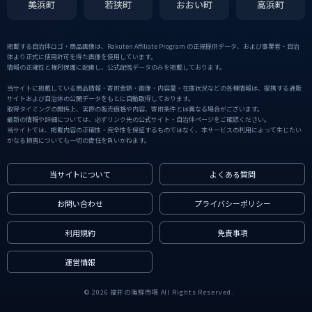
美浜町
若狭町
おおい町
高浜町
掲載する自治体ロゴ・商品画像は、Rakuten Affiliate Program の正規提供データ、および事業者・自治
体より正式に使用許可を得た画像を使用しています。
情報の正確性と権利保護に配慮し、公式配信データのみを掲載しております。
当サイトに掲載している商品情報・寄附金額・画像・内容量・在庫状況などの各種情報は、提携する通販
サイトおよび自治体の公開データをもとに自動取得しております。
取得タイミングの関係上、実際の販売価格や内容、寄附条件とは異なる場合がございます。
最新の情報や詳細については、必ずリンク先の公式サイト・自治体ページをご確認ください。
当サイトでは、掲載内容の正確性・完全性を保証するものではなく、本サービスの利用によって生じたい
かなる損害についても一切の責任を負いかねます。
当サイトについて
よくある質問
お問い合わせ
プライバシーポリシー
利用規約
免責事項
運営情報
© 2026 福井の海鮮市場 All Rights Reserved.