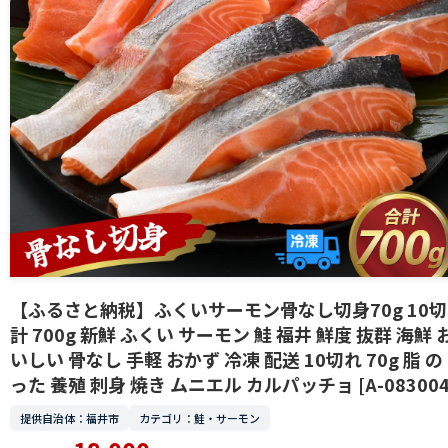
【ふるさと納税】ふくいサーモン骨なし切身70g 10切 
計 700g 新鮮 ふくい サーモン 鮭 福井 鮮度 抜群 海鮮 
いしい 骨なし 手軽 おかず 冷凍 配送 10切れ 70g 脂 の
った 養殖 刺身 焼き ムニエル カルパッチョ [A-083004
提供自治体：福井市
カテゴリ：鮭・サーモン