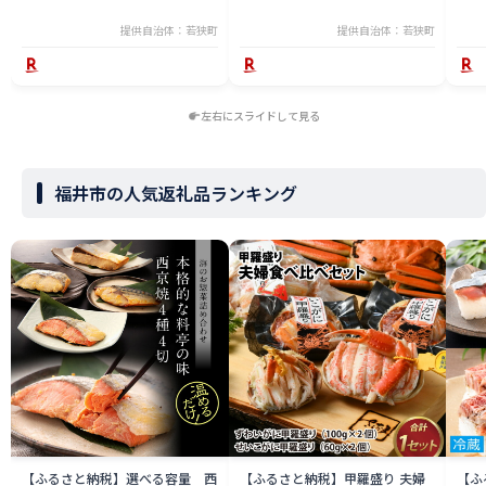
提供自治体：若狭町
提供自治体：若狭町
左右にスライドして見る
福井市の人気返礼品ランキング
【ふるさと納税】選べる容量 西
【ふるさと納税】甲羅盛り 夫婦
【ふ