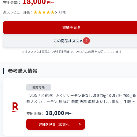
18,000
寄附金額：
円～
★
★
★
★
★
5
楽天レビュー評価：
（1件）
詳細を見る
この商品オススメ
2
※オススメは1商品につき1日1回まで。みなさんの声を大切にしています
参考購入情報
楽天市場
【ふるさと納税】ふくいサーモン骨なし切身70g 10切 / 計 700g 新
鮮 ふくい サーモン 鮭 福井 鮮度 抜群 海鮮 おいしい 骨なし 手軽 お
かず 冷凍 配送 10切れ 70g 脂 のった 養殖 刺身 焼き ムニエル カル
18,000
寄附金額：
円～
パッチョ [A-083004]
詳細を見る（楽天へ）