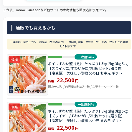
※今後、Yahoo・Amazonなど他サイトの参考情報も順次追加予定です。
通販でも買えるかも
一致度は、同カテゴリ・商品名（文字の近さ）・内容量/規格・主要キーワードの一致をもとに算出
した目安です。
一致度54%
候補
ボイルずわい蟹《足》 たっぷり1.5kg 2kg 3kg 5kg
【ズワイガニ/ずわいがに/冷凍/セット/贈り物】
【冷凍便】 美味しい贈物 父の日 お中元 ギフト
22,500
円
価格
同カテゴリ / 内容量/規格が一致 / 主要キーワード一致
一致度54%
候補
ボイルずわい蟹《足》 たっぷり1.5kg 2kg 3kg 5kg
【ズワイガニ/ずわいがに/冷凍/セット/贈り物】
【冷凍便】 美味しい贈物 お中元 父の日 ギフト
22,500
円
価格