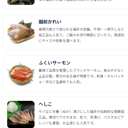
越前かれい
身質の良さで知られる福井の定番。干物・一夜干しなど
加工品も人気で、ご飯のお供や晩酌にぴったり。用途別
にサイズや枚数を選べます。
ふくいサーモン
養殖で品質を管理したブランドサーモン。臭みが少なく
上品な脂、弾力のある身が特徴です。刺身・カルパッチ
ョ・丼など生食系でも人気。
へしこ
サバなどを糠（ぬか）漬けにした福井の伝統的な発酵加
工品。薄切りでそのまま、炙り、茶漬け、パスタなどア
レンジも豊富。お土産にも人気です。