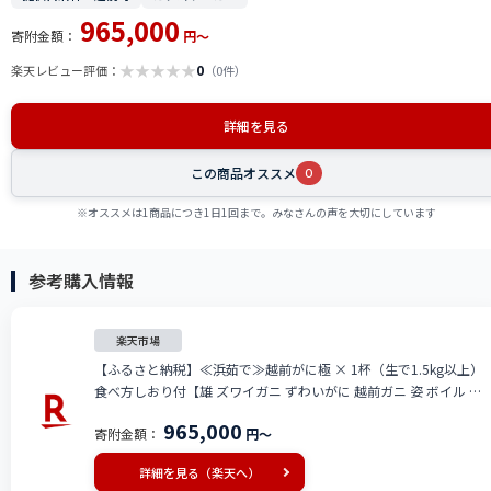
965,000
寄附金額：
円～
★
★
★
★
★
0
楽天レビュー評価：
（0件）
詳細を見る
この商品オススメ
0
※オススメは1商品につき1日1回まで。みなさんの声を大切にしています
参考購入情報
楽天市場
【ふるさと納税】≪浜茹で≫越前がに極 × 1杯（生で1.5kg以上）
食べ方しおり付【雄 ズワイガニ ずわいがに 越前ガニ 姿 ボイル 冷
蔵 福井県】【2月発送分】希望日指定可 備考欄に希望日をご記入く
965,000
寄附金額：
円～
ださい [e14-x012_02]
詳細を見る（楽天へ）