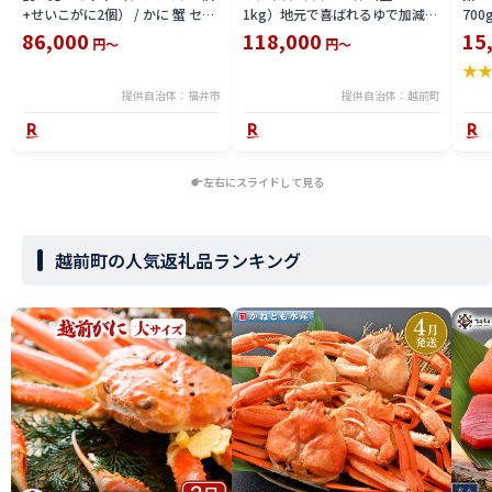
+せいこがに2個） / かに 蟹 セイ
1kg）地元で喜ばれるゆで加減・
700
コ ずわい ズワイ 内子 外子 国産
塩加減で越前の港から直送！【雄
付【
86,000
118,000
15
円～
円～
冷凍 冬 冬の味覚 珍味 グルメ 国
ズワイガニ ずわいがに 越前ガニ
ボイ
★
産 送料無料 [H-065050]
姿 ボイル 冷蔵 福井県】【2月発
分】
送分】希望日指定可 備考欄に希
提供自治体：福井市
提供自治体：越前町
望日をご記入ください [e23-
x004_02]
左右にスライドして見る
越前町の人気返礼品ランキング