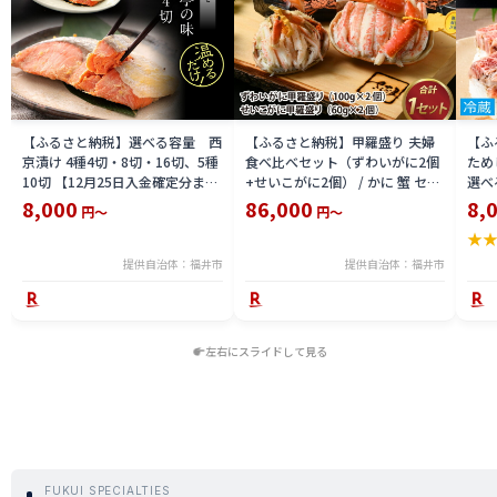
【ふるさと納税】選べる容量 西
【ふるさと納税】甲羅盛り 夫婦
【ふ
京漬け 4種4切・8切・16切、5種
食べ比べセット（ずわいがに2個
ため
10切 【12月25日入金確定分まで
+せいこがに2個） / かに 蟹 セイ
選べる
「年内発送」「年内配送」「年内
コ ずわい ズワイ 内子 外子 国産
鯖寿
8,000
86,000
8,
円～
円～
お届け」】/ レンジで温めるだけ
冷凍 冬 冬の味覚 珍味 グルメ 国
用 
★
西京焼き 湯煎 西京漬 送料無料
産 送料無料 [H-065050]
テラ
食彩 
提供自治体：福井市
提供自治体：福井市
左右にスライドして見る
FUKUI SPECIALTIES