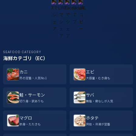
SEAFOOD CATEGORY
海鮮カテゴリ（EC）
カニ
エビ
冬の定番・人気No.1
大容量・むき身も
鮭・サーモン
サバ
切り身・訳ありも
無塩・骨なしが人気
マグロ
ホタテ
赤身・たたきも
貝柱・冷凍が定番