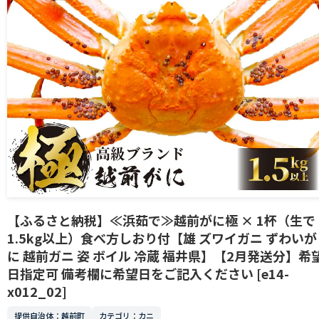
【ふるさと納税】≪浜茹で≫越前がに極 × 1杯（生で
1.5kg以上）食べ方しおり付【雄 ズワイガニ ずわいが
に 越前ガニ 姿 ボイル 冷蔵 福井県】【2月発送分】希
日指定可 備考欄に希望日をご記入ください [e14-
x012_02]
提供自治体：越前町
カテゴリ：カニ