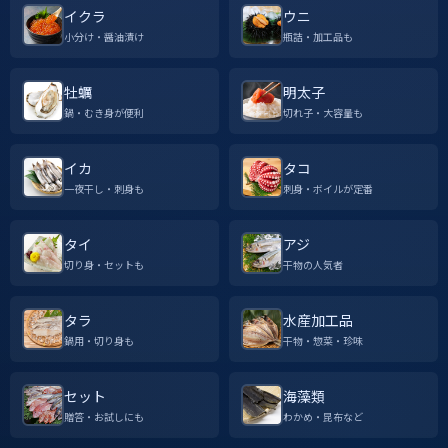
イクラ
ウニ
小分け・醤油漬け
瓶詰・加工品も
牡蠣
明太子
鍋・むき身が便利
切れ子・大容量も
イカ
タコ
一夜干し・刺身も
刺身・ボイルが定番
タイ
アジ
切り身・セットも
干物の人気者
タラ
水産加工品
鍋用・切り身も
干物・惣菜・珍味
セット
海藻類
贈答・お試しにも
わかめ・昆布など