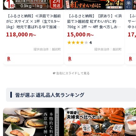
【ふるさと納税】≪浜茹で≫越前
【ふるさと納税】【訳あり】≪浜
【ふ
がに 大サイズ × 1杯（生で0.9〜
茹で≫越前産 紅ずわいがに 約
サーモ
1kg）地元で喜ばれるゆで加減・
700g × 2杯 〜 4杯 食べ方しおり
中ト
塩加減で越前の港から直送！【雄
付【紅ズワイガニ カニ かに 蟹 姿
小分
118,000
15,000
17
円～
円～
ズワイガニ ずわいがに 越前ガニ
ボイル 冷蔵 福井県】【4月発送
鮪 
★
★
★
★
★
4
姿 ボイル 冷蔵 福井県】【2月発
分】希望日指定不可
送分】希望日指定可 備考欄に希
提供自治体：越前町
提供自治体：越前町
望日をご記入ください [e23-
x004_02]
左右にスライドして見る
皆が選ぶ 返礼品人気ランキング