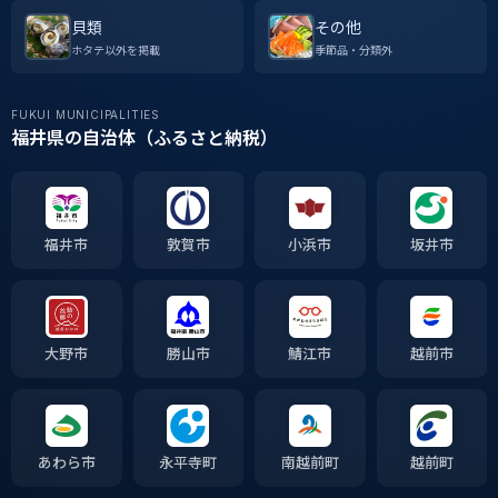
貝類
その他
ホタテ以外を掲載
季節品・分類外
FUKUI MUNICIPALITIES
福井県の自治体（ふるさと納税）
福井市
敦賀市
小浜市
坂井市
大野市
勝山市
鯖江市
越前市
あわら市
永平寺町
南越前町
越前町