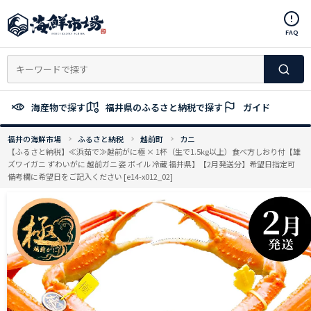
コ
ン
FAQ
テ
ン
ツ
へ
ス
海産物で探す
福井県のふるさと納税で探す
ガイド
キ
ッ
福井の海鮮市場
ふるさと納税
越前町
カニ
プ
【ふるさと納税】≪浜茹で≫越前がに極 × 1杯（生で1.5kg以上）食べ方しおり付【雄
ズワイガニ ずわいがに 越前ガニ 姿 ボイル 冷蔵 福井県】【2月発送分】希望日指定可
備考欄に希望日をご記入ください [e14-x012_02]