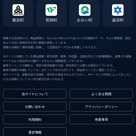
美浜町
若狭町
おおい町
高浜町
掲載する自治体ロゴ・商品画像は、Rakuten Affiliate Program の正規提供データ、および事業者・自治
体より正式に使用許可を得た画像を使用しています。
情報の正確性と権利保護に配慮し、公式配信データのみを掲載しております。
当サイトに掲載している商品情報・寄附金額・画像・内容量・在庫状況などの各種情報は、提携する通販
サイトおよび自治体の公開データをもとに自動取得しております。
取得タイミングの関係上、実際の販売価格や内容、寄附条件とは異なる場合がございます。
最新の情報や詳細については、必ずリンク先の公式サイト・自治体ページをご確認ください。
当サイトでは、掲載内容の正確性・完全性を保証するものではなく、本サービスの利用によって生じたい
かなる損害についても一切の責任を負いかねます。
当サイトについて
よくある質問
お問い合わせ
プライバシーポリシー
利用規約
免責事項
運営情報