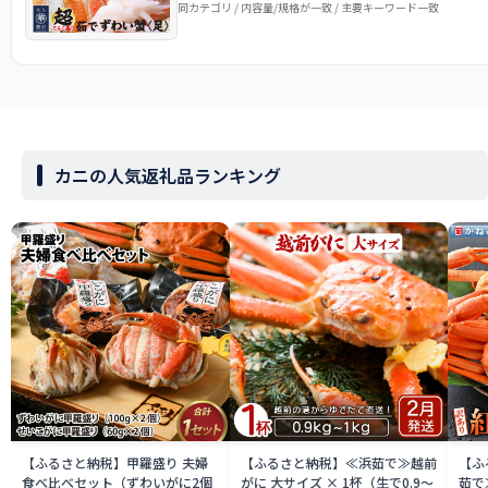
同カテゴリ / 内容量/規格が一致 / 主要キーワード一致
カニの人気返礼品ランキング
【ふるさと納税】甲羅盛り 夫婦
【ふるさと納税】≪浜茹で≫越前
【ふ
食べ比べセット（ずわいがに2個
がに 大サイズ × 1杯（生で0.9〜
茹で