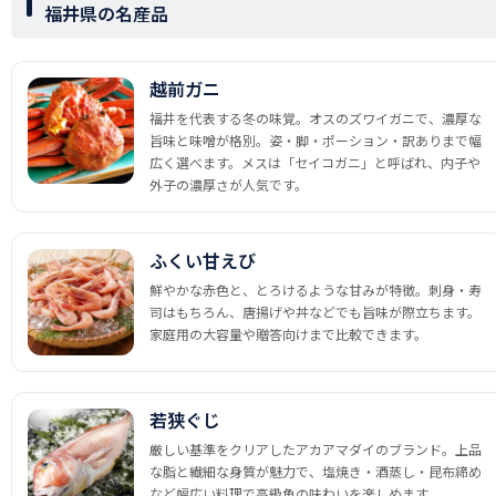
福井県の名産品
越前ガニ
福井を代表する冬の味覚。オスのズワイガニで、濃厚な
旨味と味噌が格別。姿・脚・ポーション・訳ありまで幅
広く選べます。メスは「セイコガニ」と呼ばれ、内子や
外子の濃厚さが人気です。
ふくい甘えび
鮮やかな赤色と、とろけるような甘みが特徴。刺身・寿
司はもちろん、唐揚げや丼などでも旨味が際立ちます。
家庭用の大容量や贈答向けまで比較できます。
若狭ぐじ
厳しい基準をクリアしたアカアマダイのブランド。上品
な脂と繊細な身質が魅力で、塩焼き・酒蒸し・昆布締め
など幅広い料理で高級魚の味わいを楽しめます。