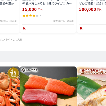
越前の港から
杯 食べ方しおり付【紅ズワイガニ カニ
ぜひご堪能ください 
わいがに 越前
かに 蟹 姿 ボイル 冷蔵 福井県】【4月発
ニ カニ 蟹 海鮮 福
15,000
500,000
円～
円～
県】【2月発送
送分】希望日指定不可
2025年11月10日～
★
★
★
★
★
4
に希望日をご記
末年始を除く）
供自治体：越前町
提供自治体：越前町
右にスライドして見る