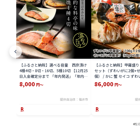
【ふるさと納税】選べる容量 西京漬け
【ふるさと納税】甲羅盛り
4種4切・8切・16切、5種10切 【12月25
セット（ずわいがに2個+せ
日入金確定分まで 「年内発送」「年内配
個） / かに 蟹 セイコ ずわ
送」「年内お届け」】/ レンジで温める
外子 国産 冷凍 冬 冬の味覚
8,000
86,000
円～
円～
だけ 西京焼き 湯煎 西京漬 送料無料
国産 送料無料 [H-065050]
提供自治体：福井市
提
左