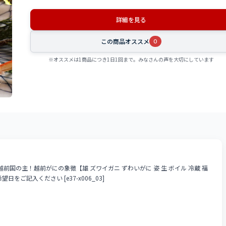
詳細を見る
この商品オススメ
0
※オススメは1商品につき1日1回まで。みなさんの声を大切にしています
前国の主！越前がにの象徴【雄 ズワイガニ ずわいがに 姿 生 ボイル 冷蔵 福
をご記入ください [e37-x006_03]