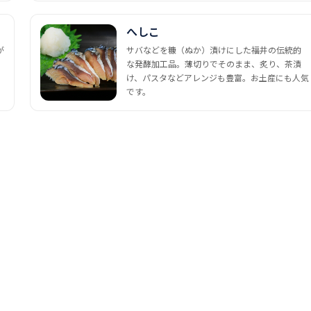
へしこ
が
サバなどを糠（ぬか）漬けにした福井の伝統的
な発酵加工品。薄切りでそのまま、炙り、茶漬
け、パスタなどアレンジも豊富。お土産にも人気
です。