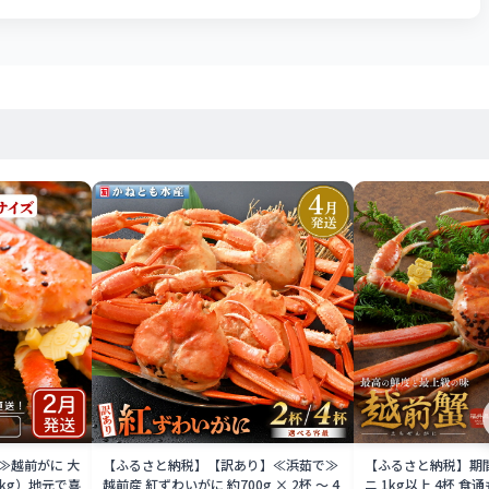
≫越前がに 大
【ふるさと納税】【訳あり】≪浜茹で≫
【ふるさと納税】期間
1kg）地元で喜
越前産 紅ずわいがに 約700g × 2杯 〜 4
ニ 1kg以上 4杯 