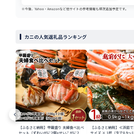
※今後、Yahoo・Amazonなど他サイトの参考情報も順次追加予定です。
カニの人気返礼品ランキング
【ふるさと納税】甲羅盛り 夫婦食べ比べ
【ふるさと納税】≪浜茹で
セット（ずわいがに2個+せいこがに2
サイズ × 1杯（生で0.9〜