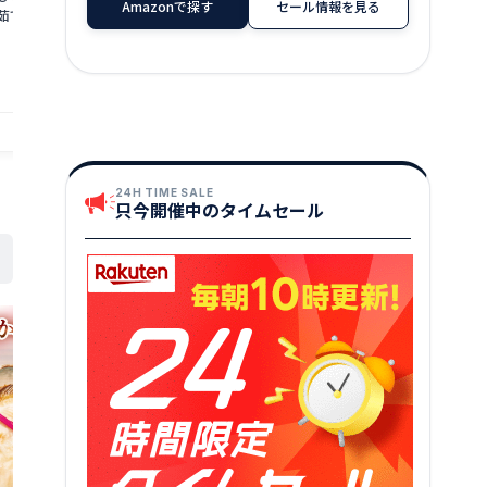
Amazonで探す
セール情報を見る
茹でガニ ズワイガ
定可能！最短3営業日以内発送【生食
味をぜひ、ご堪
井県 若狭町 お届け：
可】ますよね 商店の元祖 カット済み 生
茹でカニ 越前
13,000
147,000
円～
2026年3月31日（年
ずわい蟹 選べる 600g〜3.0kg【ますよ
海鮮 海鮮セッ
★
★
★
★
★
4.19
ね 海鮮 ズワイガニ カニ 蟹 刺身 カニし
届け：2025年1
ゃぶ お中元 お歳暮 ギフト】
日（年末年始
提供自治体：若狭町
提供自治体：敦賀市
24H TIME SALE
只今開催中のタイムセール