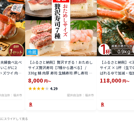
 夫婦食べ比べ
【ふるさと納税】贅沢すぎる！おためし
【ふるさと納税】≪
いこがに2
サイズ贅沢寿司【7種から選べる】 /
サイズ × 1杯（生で
い ズワイ 内子
330g 鯖 肉厚 寿司 生鯖寿司 押し寿司 ご
ばれるゆで加減・塩
 珍味 グルメ
褒美 おためし用 一人前 サバ 海鮮 棒寿司
直送！【雄 ズワイガ
8,000
118,000
円～
円～
バッテラ 魚貝 懐石料理 冷蔵配送 四季食
ガニ 姿 ボイル 冷蔵
★
★
★
★
★
4.29
彩 萩 送料無料 [A-013025]
分】希望日指定可 
入ください [e23-x00
供自治体：福井市
提供自治体：福井市
右にスライドして見る