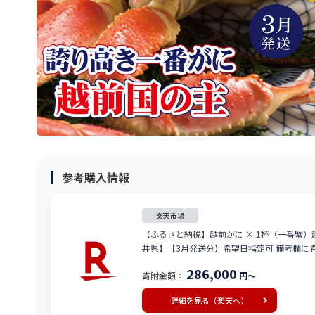
参考購入情報
楽天市場
【ふるさと納税】越前がに × 1杯（一番蟹）越
井県】【3月発送分】希望日指定可 備考欄に希望日
286,000
寄附金額：
円～
詳細を見る（楽天へ）