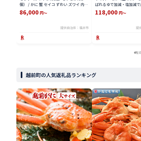
個） / かに 蟹 セイコ ずわい ズワイ 内子
ばれるゆで加減・塩加減で
外子 国産 冷凍 冬 冬の味覚 珍味 グルメ
直送！【雄 ズワイガニ ず
86,000
118,000
円～
円～
国産 送料無料 [H-065050]
ガニ 姿 ボイル 冷蔵 福井
分】希望日指定可 備考欄
入ください [e23-x004_02]
提供自治体：福井市
提
左
越前町の人気返礼品ランキング