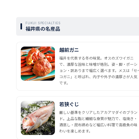
FUKUI SPECIALTIES
福井県の名産品
越前ガニ
福井を代表する冬の味覚。オスのズワイガニ
で、濃厚な旨味と味噌が格別。姿・脚・ポーシ
ョン・訳ありまで幅広く選べます。メスは「セ
コガニ」と呼ばれ、内子や外子の濃厚さが人気
です。
若狭ぐじ
厳しい基準をクリアしたアカアマダイのブラン
ド。上品な脂と繊細な身質が魅力で、塩焼き・
酒蒸し・昆布締めなど幅広い料理で高級魚の味
わいを楽しめます。