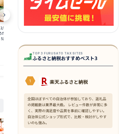
2/25寄附決済完了
【ふるさと納税】鮮度抜群！越前町産 甘
【ふるさと納税
めだけ】焼き調理済
えび 250g × 2Pセット 小分け パックで
わいがに 2杯
 5尾 干物 焼きカレ
食べやすい！【えび エビ 海老 刺身 海鮮
じ」セット【越
分け 総菜 焼魚 さかな
海産物 魚貝類 魚介類 新鮮 冷凍 】
かに 蟹 姿 ボ
10,000
23,000
円～
円
味直送シリーズ】
送分】希望日指定不
TOP 3 FURUSATO TAX SITES
ふるさと納税おすすめベスト3
提供自治体：越前町
提供自治体：越前町
楽天ふるさと納税
1
全国ほぼすべての自治体が参加しており、返礼品
の掲載数は業界最大級。 レビュー件数が非常に多
く、実際の満足度や品質を事前に確認しやすい。
自治体公式ショップ形式で、比較・検討がしやす
いのも強み。