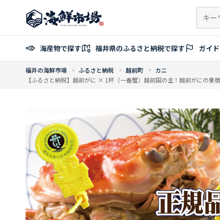
コ
ン
テ
ン
海産物で探す
福井県のふるさと納税で探す
ガイド
ツ
へ
福井の海鮮市場
ふるさと納税
越前町
カニ
ス
【ふるさと納税】越前がに × 1杯（一番蟹）越前国の主！越前がにの象徴【雄 
キ
ッ
プ