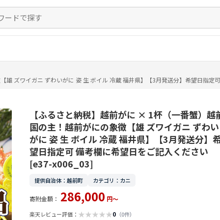
ズワイガニ ずわいがに 姿 生 ボイル 冷蔵 福井県】【3月発送分】希望日指定可 備考欄
【ふるさと納税】越前がに × 1杯（一番蟹）越
国の主！越前がにの象徴【雄 ズワイガニ ずわい
がに 姿 生 ボイル 冷蔵 福井県】【3月発送分】
望日指定可 備考欄に希望日をご記入ください
[e37-x006_03]
提供自治体：越前町
カテゴリ：カニ
286,000
寄附金額：
円～
★
★
★
★
★
0
楽天レビュー評価：
（0件）