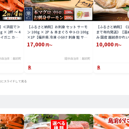
】≪浜茹で≫
【ふるさと納税】お刺身 セット サーモ
【ふるさと納税】《1
 × 2杯 〜 4
ン 100g × 2P ＆ 本まぐろ 中トロ 100g
まで年内発送》【温
イガニ カニ
×1P【福井県 冷凍 小分け 刺身 鮭 サケ
み 国産 越前赤かれい
井県】【4月発
さけ マグロ 鮪 】
イ / 冷凍 カレイ 小
17,000
10,000
円～
円～
魚 【越前海岸・美
[e15-a006]
供自治体：越前町
提供自治体：越前町
右にスライドして見る