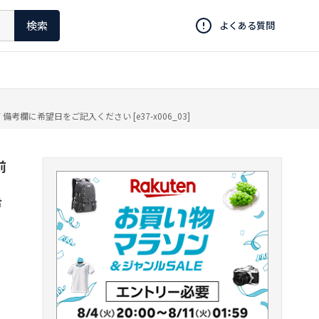
検索
よくある質問
に希望日をご記入ください [e37-x006_03]
前
希