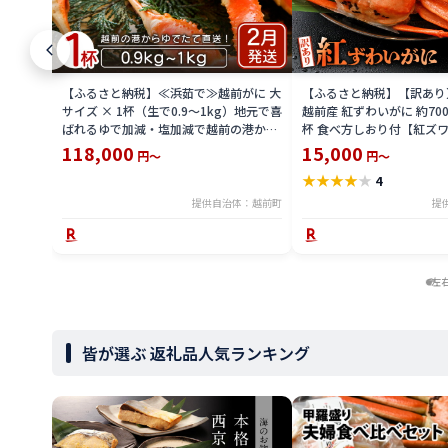
【ふるさと納税】≪浜茹で≫越前がに 大
【ふるさと納税】【訳あり
サイズ × 1杯（生で0.9〜1kg）地元で喜
越前産 紅ずわいがに 約700g
ばれるゆで加減・塩加減で越前の港から
杯 食べ方しおり付【紅ズワ
直送！【雄 ズワイガニ ずわいがに 越前
かに 蟹 姿 ボイル 冷蔵 福
118,000
15,000
円～
円～
ガニ 姿 ボイル 冷蔵 福井県】【2月発送
送分】希望日指定不可
★
★
★
★
★
4
分】希望日指定可 備考欄に希望日をご記
入ください [e23-x004_02]
提供自治体：越前町
提
左
皆が選ぶ 返礼品人気ランキング