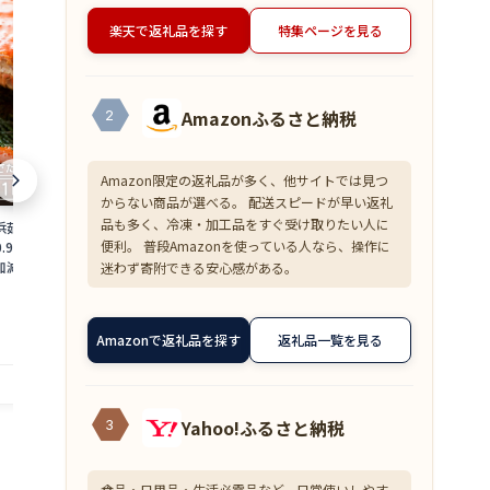
楽天で返礼品を探す
特集ページを見る
Amazonふるさと納税
2
Amazon限定の返礼品が多く、他サイトでは見つ
からない商品が選べる。 配送スピードが早い返礼
品も多く、冷凍・加工品をすぐ受け取りたい人に
浜茹で≫越前がに 大
【ふるさと納税】＜数量限定＞港町つる
【ふるさと納税
便利。 普段Amazonを使っている人なら、操作に
0.9〜1kg）地元で喜
がの潮風感じる 創作 海鮮丼の素 浜焼き
焼くだけ！ 骨取
加減で越前の港から
鯖 × Sio檸檬ペッパー 5食セット 若狭名
ット [A-0880
迷わず寄附できる安心感がある。
ニ ずわいがに 越前
物 浜焼き鯖を贅沢に使用 丼 どんぶり 海
魚 焼魚 焼くだ
18,000
10,000
円～
円
 福井県】【2月発送
鮮 サバ 鯖 ご飯にのせるだけ お酒の肴 ア
手軽 一人暮ら
備考欄に希望日をご記
レンジ 簡単 贈答 お中元
赤魚 銀ダラ た
Amazonで返礼品を探す
返礼品一覧を見る
4_02]
提供自治体：越前町
提供自治体：敦賀市
Yahoo!ふるさと納税
3
食品・日用品・生活必需品など、日常使いしやす