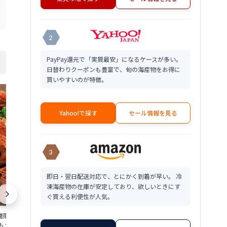
2
PayPay還元で「実質最安」になるケースが多い。
日替わりクーポンも豊富で、旬の海産物をお得に
買いやすいのが特徴。
Yahoo!で探す
セール情報を見る
3
即日・翌日配送対応で、とにかく到着が早い。 冷
凍海産物の在庫が安定しており、欲しいときにす
ぐ買える利便性が人気。
限定 茹で 越前ガ
【ふるさと納税】総合1位獲得『年内配
【ふるさと納税
食通もうなる本場の味を
送可 (12月25日決済完了分まで)』着日指
ニ 約1.1kg