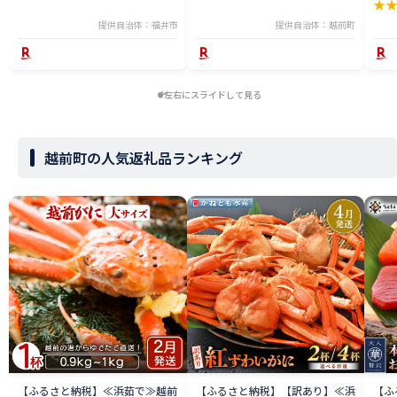
★
産 送料無料 [H-065050]
姿 ボイル 冷蔵 福井県】【2月発
分】
送分】希望日指定可 備考欄に希
提供自治体：福井市
提供自治体：越前町
望日をご記入ください [e23-
x004_02]
左右にスライドして見る
越前町の人気返礼品ランキング
【ふるさと納税】≪浜茹で≫越前
【ふるさと納税】【訳あり】≪浜
【ふ