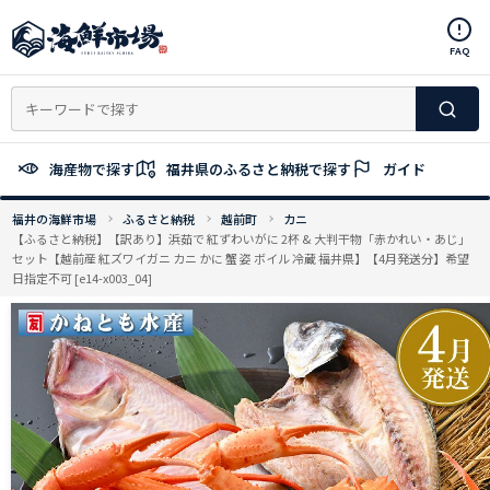
コ
ン
FAQ
テ
ン
ツ
へ
ス
海産物で探す
福井県のふるさと納税で探す
ガイド
キ
ッ
福井の海鮮市場
ふるさと納税
越前町
カニ
プ
【ふるさと納税】【訳あり】浜茹で 紅ずわいがに 2杯 & 大判干物「赤かれい・あじ」
セット【越前産 紅ズワイガニ カニ かに 蟹 姿 ボイル 冷蔵 福井県】【4月発送分】希望
日指定不可 [e14-x003_04]