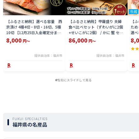
【ふるさと納税】選べる容量 西
【ふるさと納税】甲羅盛り 夫婦
【ふ
京漬け 4種4切・8切・16切、5種
食べ比べセット（ずわいがに2個
ため
10切 【12月25日入金確定分まで
+せいこがに2個） / かに 蟹 セイ
選べる
「年内発送」「年内配送」「年内
コ ずわい ズワイ 内子 外子 国産
鯖寿
8,000
86,000
8,
円～
円～
お届け」】/ レンジで温めるだけ
冷凍 冬 冬の味覚 珍味 グルメ 国
用 
★
西京焼き 湯煎 西京漬 送料無料
産 送料無料 [H-065050]
テラ
食彩 
提供自治体：福井市
提供自治体：福井市
左右にスライドして見る
FUKUI SPECIALTIES
福井県の名産品