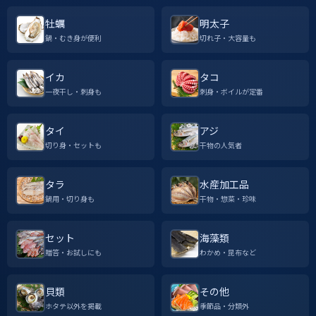
牡蠣
明太子
鍋・むき身が便利
切れ子・大容量も
イカ
タコ
一夜干し・刺身も
刺身・ボイルが定番
タイ
アジ
切り身・セットも
干物の人気者
タラ
水産加工品
鍋用・切り身も
干物・惣菜・珍味
セット
海藻類
贈答・お試しにも
わかめ・昆布など
貝類
その他
ホタテ以外を掲載
季節品・分類外