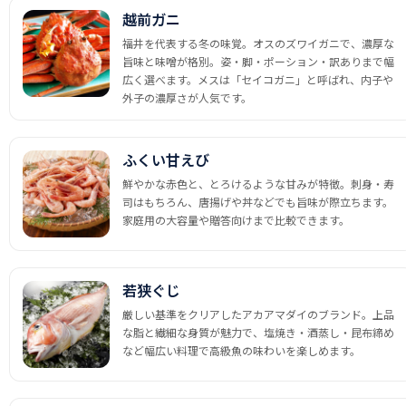
越前ガニ
福井を代表する冬の味覚。オスのズワイガニで、濃厚な
旨味と味噌が格別。姿・脚・ポーション・訳ありまで幅
広く選べます。メスは「セイコガニ」と呼ばれ、内子や
外子の濃厚さが人気です。
ふくい甘えび
鮮やかな赤色と、とろけるような甘みが特徴。刺身・寿
司はもちろん、唐揚げや丼などでも旨味が際立ちます。
家庭用の大容量や贈答向けまで比較できます。
若狭ぐじ
厳しい基準をクリアしたアカアマダイのブランド。上品
な脂と繊細な身質が魅力で、塩焼き・酒蒸し・昆布締め
など幅広い料理で高級魚の味わいを楽しめます。