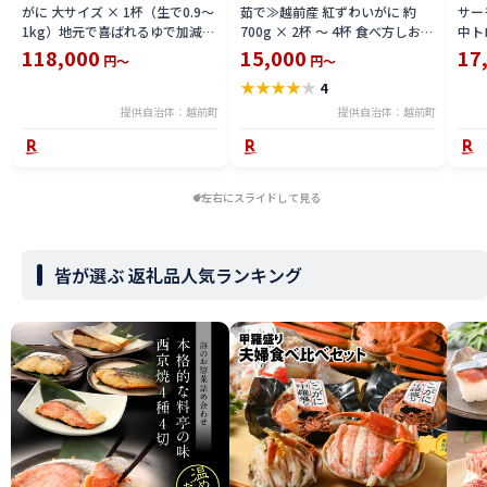
がに 大サイズ × 1杯（生で0.9〜
茹で≫越前産 紅ずわいがに 約
サーモ
1kg）地元で喜ばれるゆで加減・
700g × 2杯 〜 4杯 食べ方しおり
中ト
塩加減で越前の港から直送！【雄
付【紅ズワイガニ カニ かに 蟹 姿
小分
118,000
15,000
17
円～
円～
ズワイガニ ずわいがに 越前ガニ
ボイル 冷蔵 福井県】【4月発送
鮪 
★
★
★
★
★
4
姿 ボイル 冷蔵 福井県】【2月発
分】希望日指定不可
送分】希望日指定可 備考欄に希
提供自治体：越前町
提供自治体：越前町
望日をご記入ください [e23-
x004_02]
左右にスライドして見る
皆が選ぶ 返礼品人気ランキング