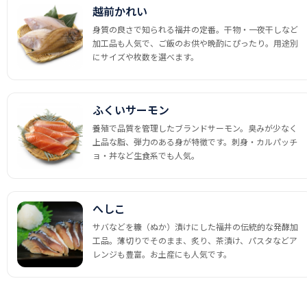
越前かれい
身質の良さで知られる福井の定番。干物・一夜干しなど
加工品も人気で、ご飯のお供や晩酌にぴったり。用途別
にサイズや枚数を選べます。
ふくいサーモン
養殖で品質を管理したブランドサーモン。臭みが少なく
上品な脂、弾力のある身が特徴です。刺身・カルパッチ
ョ・丼など生食系でも人気。
へしこ
サバなどを糠（ぬか）漬けにした福井の伝統的な発酵加
工品。薄切りでそのまま、炙り、茶漬け、パスタなどア
レンジも豊富。お土産にも人気です。