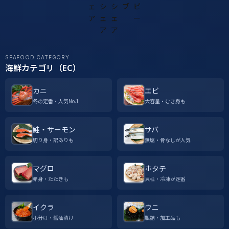
SEAFOOD CATEGORY
海鮮カテゴリ（EC）
カニ
エビ
冬の定番・人気No.1
大容量・むき身も
鮭・サーモン
サバ
切り身・訳ありも
無塩・骨なしが人気
マグロ
ホタテ
赤身・たたきも
貝柱・冷凍が定番
イクラ
ウニ
小分け・醤油漬け
瓶詰・加工品も