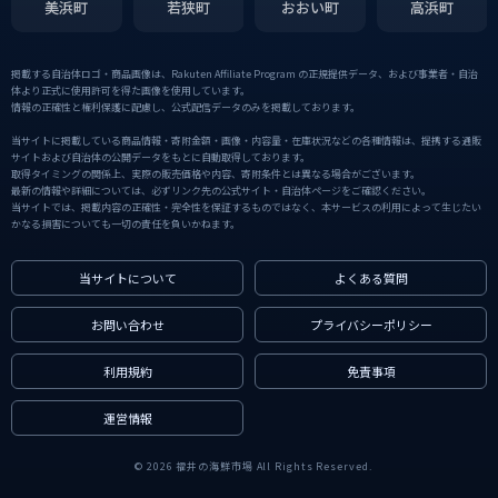
美浜町
若狭町
おおい町
高浜町
掲載する自治体ロゴ・商品画像は、Rakuten Affiliate Program の正規提供データ、および事業者・自治
体より正式に使用許可を得た画像を使用しています。
情報の正確性と権利保護に配慮し、公式配信データのみを掲載しております。
当サイトに掲載している商品情報・寄附金額・画像・内容量・在庫状況などの各種情報は、提携する通販
サイトおよび自治体の公開データをもとに自動取得しております。
取得タイミングの関係上、実際の販売価格や内容、寄附条件とは異なる場合がございます。
最新の情報や詳細については、必ずリンク先の公式サイト・自治体ページをご確認ください。
当サイトでは、掲載内容の正確性・完全性を保証するものではなく、本サービスの利用によって生じたい
かなる損害についても一切の責任を負いかねます。
当サイトについて
よくある質問
お問い合わせ
プライバシーポリシー
利用規約
免責事項
運営情報
© 2026 福井の海鮮市場 All Rights Reserved.