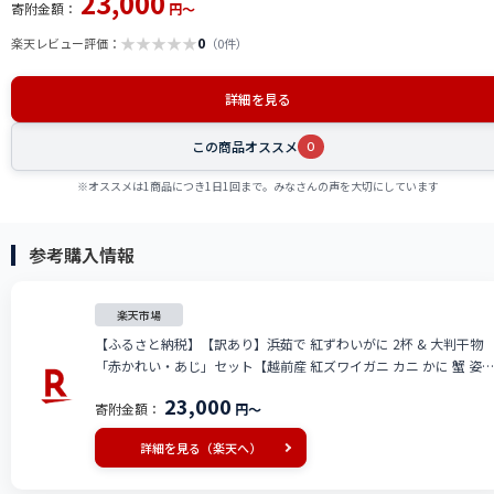
23,000
寄附金額：
円～
★
★
★
★
★
0
楽天レビュー評価：
（0件）
詳細を見る
この商品オススメ
0
※オススメは1商品につき1日1回まで。みなさんの声を大切にしています
参考購入情報
楽天市場
【ふるさと納税】【訳あり】浜茹で 紅ずわいがに 2杯 & 大判干物
「赤かれい・あじ」セット【越前産 紅ズワイガニ カニ かに 蟹 姿
ボイル 冷蔵 福井県】【4月発送分】希望日指定不可 [e14-x003_04]
23,000
寄附金額：
円～
詳細を見る（楽天へ）