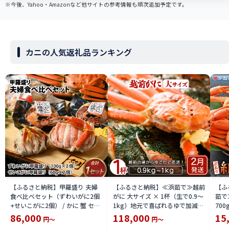
※今後、Yahoo・Amazonなど他サイトの参考情報も順次追加予定です。
カニの人気返礼品ランキング
【ふるさと納税】甲羅盛り 夫婦
【ふるさと納税】≪浜茹で≫越前
【ふ
食べ比べセット（ずわいがに2個
がに 大サイズ × 1杯（生で0.9〜
茹で
+せいこがに2個） / かに 蟹 セイ
1kg）地元で喜ばれるゆで加減・
700
コ ずわい ズワイ 内子 外子 国産
塩加減で越前の港から直送！【雄
付【
86,000
118,000
15
円～
円～
冷凍 冬 冬の味覚 珍味 グルメ 国
ズワイガニ ずわいがに 越前ガニ
ボイ