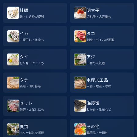
牡蠣
明太子
鍋・むき身が便利
切れ子・大容量も
イカ
タコ
一夜干し・刺身も
刺身・ボイルが定番
タイ
アジ
切り身・セットも
干物の人気者
タラ
水産加工品
鍋用・切り身も
干物・惣菜・珍味
セット
海藻類
贈答・お試しにも
わかめ・昆布など
貝類
その他
ホタテ以外を掲載
季節品・分類外