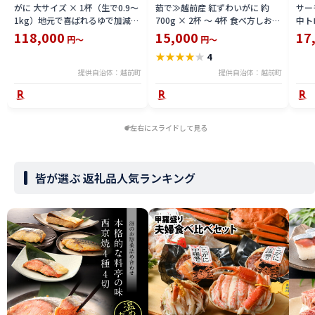
がに 大サイズ × 1杯（生で0.9〜
茹で≫越前産 紅ずわいがに 約
サーモ
1kg）地元で喜ばれるゆで加減・
700g × 2杯 〜 4杯 食べ方しおり
中ト
塩加減で越前の港から直送！【雄
付【紅ズワイガニ カニ かに 蟹 姿
小分
118,000
15,000
17
円～
円～
ズワイガニ ずわいがに 越前ガニ
ボイル 冷蔵 福井県】【4月発送
鮪 
★
★
★
★
★
4
姿 ボイル 冷蔵 福井県】【2月発
分】希望日指定不可
送分】希望日指定可 備考欄に希
提供自治体：越前町
提供自治体：越前町
望日をご記入ください [e23-
x004_02]
左右にスライドして見る
皆が選ぶ 返礼品人気ランキング