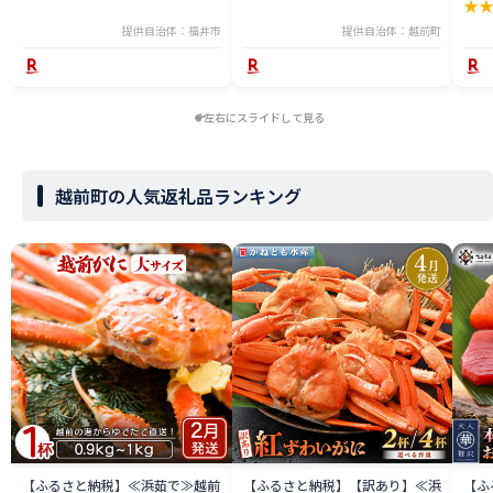
★
産 送料無料 [H-065050]
姿 ボイル 冷蔵 福井県】【2月発
分】
送分】希望日指定可 備考欄に希
提供自治体：福井市
提供自治体：越前町
望日をご記入ください [e23-
x004_02]
左右にスライドして見る
越前町の人気返礼品ランキング
【ふるさと納税】≪浜茹で≫越前
【ふるさと納税】【訳あり】≪浜
【ふ