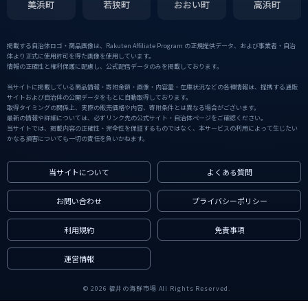
美浜町
若狭町
おおい町
高浜町
掲載する自治体ロゴ・商品画像は、Rakuten Affiliate Program の正規提供データ、および事業者・自治
体より正式に使用許可を得た画像を使用しています。
情報の正確性と権利保護に配慮し、公式配信データのみを掲載しております。
当サイトに掲載している商品情報・寄附金額・画像・内容量・在庫状況などの各種情報は、提携する通販
サイトおよび自治体の公開データをもとに自動取得しております。
取得タイミングの関係上、実際の販売価格や内容、寄附条件とは異なる場合がございます。
最新の情報や詳細については、必ずリンク先の公式サイト・自治体ページをご確認ください。
当サイトでは、掲載内容の正確性・完全性を保証するものではなく、本サービスの利用によって生じたい
かなる損害についても一切の責任を負いかねます。
当サイトについて
よくある質問
お問い合わせ
プライバシーポリシー
利用規約
免責事項
運営情報
© 2026 福井の海鮮市場 All Rights Reserved.