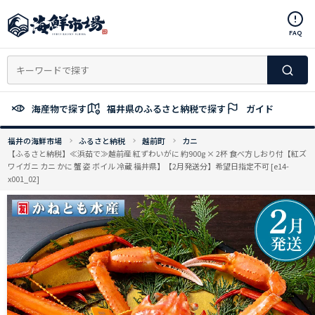
コ
ン
FAQ
テ
ン
ツ
へ
ス
海産物で探す
福井県のふるさと納税で探す
ガイド
キ
ッ
福井の海鮮市場
ふるさと納税
越前町
カニ
プ
【ふるさと納税】≪浜茹で≫越前産 紅ずわいがに 約900g × 2杯 食べ方しおり付【紅ズ
ワイガニ カニ かに 蟹 姿 ボイル 冷蔵 福井県】【2月発送分】希望日指定不可 [e14-
x001_02]