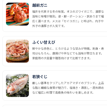
越前ガニ
福井を代表する冬の味覚。オスのズワイガニで、濃厚な
旨味と味噌が格別。姿・脚・ポーション・訳ありまで幅
広く選べます。メスは「セイコガニ」と呼ばれ、内子や
外子の濃厚さが人気です。
ふくい甘えび
鮮やかな赤色と、とろけるような甘みが特徴。刺身・寿
司はもちろん、唐揚げや丼などでも旨味が際立ちます。
家庭用の大容量や贈答向けまで比較できます。
若狭ぐじ
厳しい基準をクリアしたアカアマダイのブランド。上品
な脂と繊細な身質が魅力で、塩焼き・酒蒸し・昆布締め
など幅広い料理で高級魚の味わいを楽しめます。