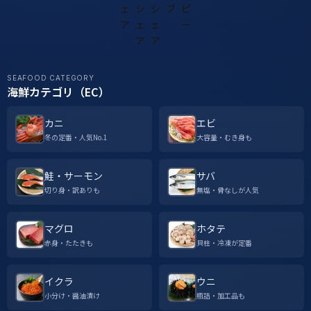
SEAFOOD CATEGORY
海鮮カテゴリ（EC）
カニ
エビ
冬の定番・人気No.1
大容量・むき身も
鮭・サーモン
サバ
切り身・訳ありも
無塩・骨なしが人気
マグロ
ホタテ
赤身・たたきも
貝柱・冷凍が定番
イクラ
ウニ
小分け・醤油漬け
瓶詰・加工品も