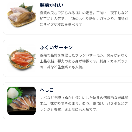
越前かれい
身質の良さで知られる福井の定番。干物・一夜干しなど
加工品も人気で、ご飯のお供や晩酌にぴったり。用途別
にサイズや枚数を選べます。
ふくいサーモン
養殖で品質を管理したブランドサーモン。臭みが少なく
上品な脂、弾力のある身が特徴です。刺身・カルパッチ
ョ・丼など生食系でも人気。
へしこ
サバなどを糠（ぬか）漬けにした福井の伝統的な発酵加
工品。薄切りでそのまま、炙り、茶漬け、パスタなどア
レンジも豊富。お土産にも人気です。