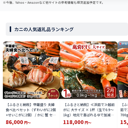
※今後、Yahoo・Amazonなど他サイトの参考情報も順次追加予定です。
カニの人気返礼品ランキング
【ふるさと納税】甲羅盛り 夫婦
【ふるさと納税】≪浜茹で≫越前
【ふ
食べ比べセット（ずわいがに2個
がに 大サイズ × 1杯（生で0.9〜
茹で
+せいこがに2個） / かに 蟹 セイ
1kg）地元で喜ばれるゆで加減・
700
コ ずわい ズワイ 内子 外子 国産
塩加減で越前の港から直送！【雄
付【
86,000
118,000
15
円～
円～
冷凍 冬 冬の味覚 珍味 グルメ 国
ズワイガニ ずわいがに 越前ガニ
ボイ