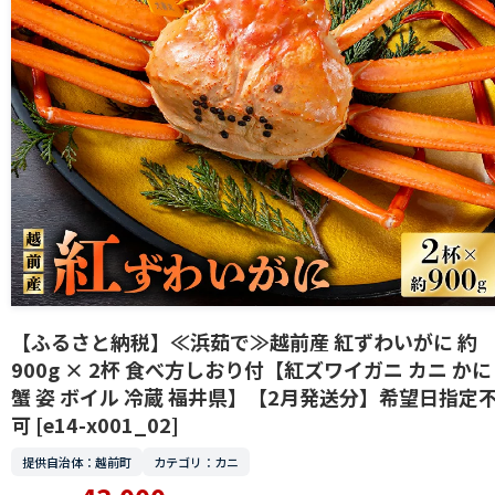
【ふるさと納税】≪浜茹で≫越前産 紅ずわいがに 約
900g × 2杯 食べ方しおり付【紅ズワイガニ カニ かに
蟹 姿 ボイル 冷蔵 福井県】【2月発送分】希望日指定
可 [e14-x001_02]
提供自治体：越前町
カテゴリ：カニ