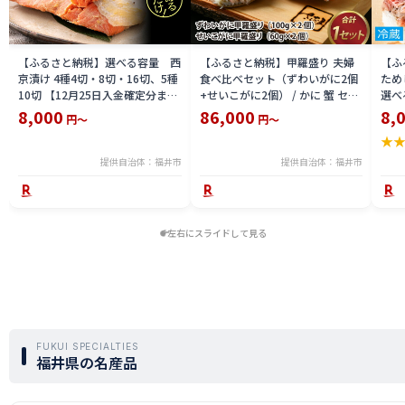
【ふるさと納税】選べる容量 西
【ふるさと納税】甲羅盛り 夫婦
【ふ
京漬け 4種4切・8切・16切、5種
食べ比べセット（ずわいがに2個
ため
10切 【12月25日入金確定分まで
+せいこがに2個） / かに 蟹 セイ
選べる
「年内発送」「年内配送」「年内
コ ずわい ズワイ 内子 外子 国産
鯖寿
8,000
86,000
8,
円～
円～
お届け」】/ レンジで温めるだけ
冷凍 冬 冬の味覚 珍味 グルメ 国
用 
★
西京焼き 湯煎 西京漬 送料無料
産 送料無料 [H-065050]
テラ
食彩 
提供自治体：福井市
提供自治体：福井市
左右にスライドして見る
FUKUI SPECIALTIES
福井県の名産品