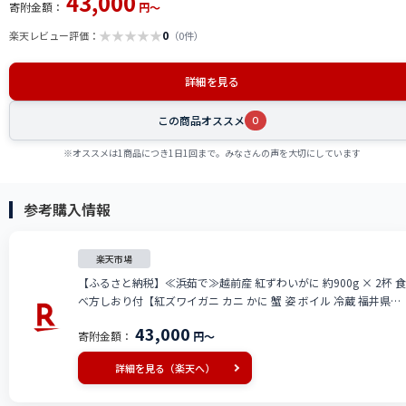
43,000
寄附金額：
円～
★
★
★
★
★
0
楽天レビュー評価：
（0件）
詳細を見る
この商品オススメ
0
※オススメは1商品につき1日1回まで。みなさんの声を大切にしています
参考購入情報
楽天市場
【ふるさと納税】≪浜茹で≫越前産 紅ずわいがに 約900g × 2杯 食
べ方しおり付【紅ズワイガニ カニ かに 蟹 姿 ボイル 冷蔵 福井県】
【2月発送分】希望日指定不可 [e14-x001_02]
43,000
寄附金額：
円～
詳細を見る（楽天へ）