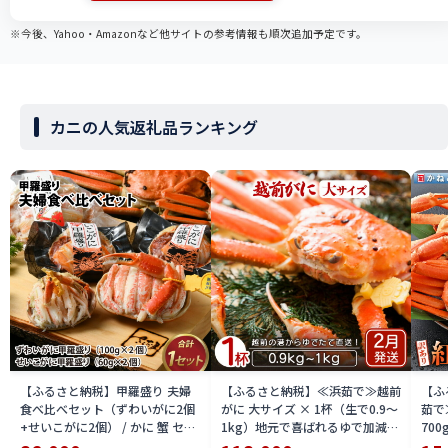
※今後、Yahoo・Amazonなど他サイトの参考情報も順次追加予定です。
カニの人気返礼品ランキング
【ふるさと納税】甲羅盛り 夫婦
【ふるさと納税】≪浜茹で≫越前
【ふ
食べ比べセット（ずわいがに2個
がに 大サイズ × 1杯（生で0.9〜
茹で
+せいこがに2個） / かに 蟹 セイ
1kg）地元で喜ばれるゆで加減・
700
コ ずわい ズワイ 内子 外子 国産
塩加減で越前の港から直送！【雄
付【