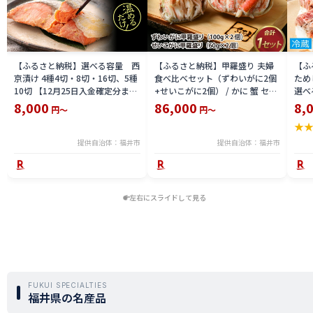
【ふるさと納税】選べる容量 西
【ふるさと納税】甲羅盛り 夫婦
【ふ
京漬け 4種4切・8切・16切、5種
食べ比べセット（ずわいがに2個
ため
10切 【12月25日入金確定分まで
+せいこがに2個） / かに 蟹 セイ
選べる
「年内発送」「年内配送」「年内
コ ずわい ズワイ 内子 外子 国産
鯖寿
8,000
86,000
8,
円～
円～
お届け」】/ レンジで温めるだけ
冷凍 冬 冬の味覚 珍味 グルメ 国
用 
★
西京焼き 湯煎 西京漬 送料無料
産 送料無料 [H-065050]
テラ
食彩 
提供自治体：福井市
提供自治体：福井市
左右にスライドして見る
FUKUI SPECIALTIES
福井県の名産品