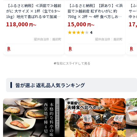
【ふるさと納税】≪浜茹で≫越前
【ふるさと納税】【訳あり】≪浜
【ふ
がに 大サイズ × 1杯（生で0.9〜
茹で≫越前産 紅ずわいがに 約
サーモ
1kg）地元で喜ばれるゆで加減・
700g × 2杯 〜 4杯 食べ方しおり
中ト
塩加減で越前の港から直送！【雄
付【紅ズワイガニ カニ かに 蟹 姿
小分
118,000
15,000
17
円～
円～
ズワイガニ ずわいがに 越前ガニ
ボイル 冷蔵 福井県】【4月発送
鮪 
★
★
★
★
★
4
姿 ボイル 冷蔵 福井県】【2月発
分】希望日指定不可
送分】希望日指定可 備考欄に希
提供自治体：越前町
提供自治体：越前町
望日をご記入ください [e23-
x004_02]
左右にスライドして見る
皆が選ぶ 返礼品人気ランキング