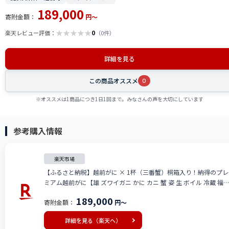
189,000
寄附金額：
円～
★
★
★
★
★
0
楽天レビュー評価：
（0件）
詳細を見る
この商品オススメ
0
※オススメは1商品につき1日1回まで。みなさんの声を大切にしています
参考購入情報
楽天市場
【ふるさと納税】越前がに × 1杯（三番蟹）桐箱入り！納得のプレ
ミアム越前がに【雄 ズワイガニ かに カニ 蟹 姿 生 ボイル 冷蔵 福
井県】【3月発送分】希望日指定可 備考欄に希望日をご記入くださ
189,000
寄附金額：
円～
い [e37-x008_03]
詳細を見る（楽天へ）