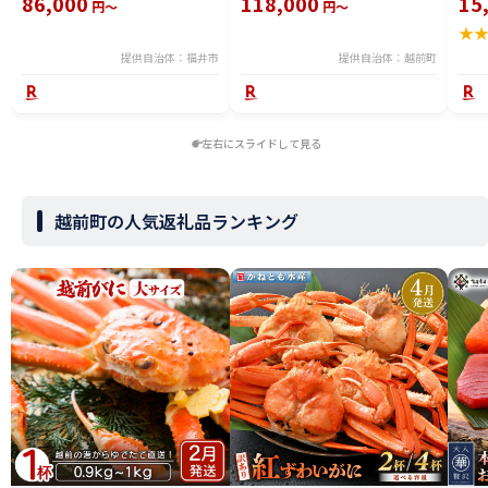
86,000
118,000
15
円～
円～
冷凍 冬 冬の味覚 珍味 グルメ 国
ズワイガニ ずわいがに 越前ガニ
ボイ
★
産 送料無料 [H-065050]
姿 ボイル 冷蔵 福井県】【2月発
分】
送分】希望日指定可 備考欄に希
提供自治体：福井市
提供自治体：越前町
望日をご記入ください [e23-
x004_02]
左右にスライドして見る
越前町の人気返礼品ランキング