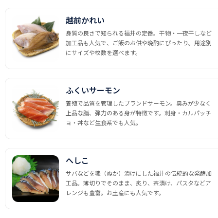
越前かれい
身質の良さで知られる福井の定番。干物・一夜干しなど
加工品も人気で、ご飯のお供や晩酌にぴったり。用途別
にサイズや枚数を選べます。
ふくいサーモン
養殖で品質を管理したブランドサーモン。臭みが少なく
上品な脂、弾力のある身が特徴です。刺身・カルパッチ
ョ・丼など生食系でも人気。
へしこ
サバなどを糠（ぬか）漬けにした福井の伝統的な発酵加
工品。薄切りでそのまま、炙り、茶漬け、パスタなどア
レンジも豊富。お土産にも人気です。