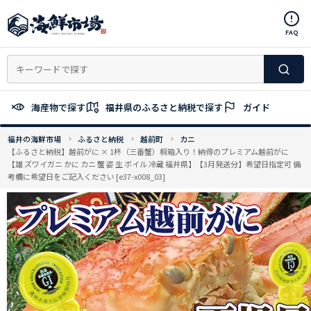
コ
ン
FAQ
テ
ン
ツ
へ
ス
海産物で探す
福井県のふるさと納税で探す
ガイド
キ
ッ
福井の海鮮市場
ふるさと納税
越前町
カニ
プ
【ふるさと納税】越前がに × 1杯（三番蟹）桐箱入り！納得のプレミアム越前がに
【雄 ズワイガニ かに カニ 蟹 姿 生 ボイル 冷蔵 福井県】【3月発送分】希望日指定可 備
考欄に希望日をご記入ください [e37-x008_03]