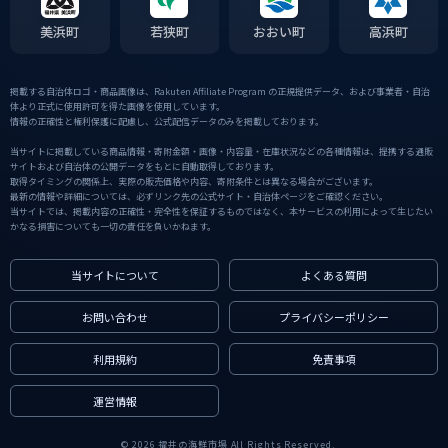
美浜町
若狭町
おおい町
高浜町
掲載する自治体ロゴ・商品画像は、Rakuten Affiliate Program の正規提供データ、および事業者・自治
体より正式に使用許可を得た画像を使用しています。
情報の正確性と権利保護に配慮し、公式配信データのみを掲載しております。
当サイトに掲載している商品情報・寄附金額・画像・内容量・在庫状況などの各種情報は、提携する通販
サイトおよび自治体の公開データをもとに自動取得しております。
取得タイミングの関係上、実際の販売価格や内容、寄附条件とは異なる場合がございます。
最新の情報や詳細については、必ずリンク先の公式サイト・自治体ページをご確認ください。
当サイトでは、掲載内容の正確性・完全性を保証するものではなく、本サービスの利用によって生じたい
かなる損害についても一切の責任を負いかねます。
当サイトについて
よくある質問
お問い合わせ
プライバシーポリシー
利用規約
免責事項
運営情報
© 2026 福井の海鮮市場 All Rights Reserved.