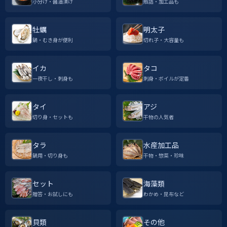
小分け・醤油漬け
瓶詰・加工品も
牡蠣
明太子
鍋・むき身が便利
切れ子・大容量も
イカ
タコ
一夜干し・刺身も
刺身・ボイルが定番
タイ
アジ
切り身・セットも
干物の人気者
タラ
水産加工品
鍋用・切り身も
干物・惣菜・珍味
セット
海藻類
贈答・お試しにも
わかめ・昆布など
貝類
その他