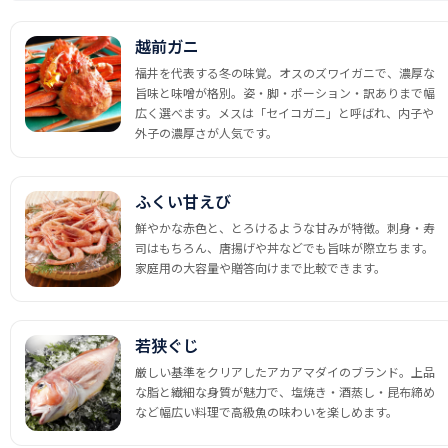
越前ガニ
福井を代表する冬の味覚。オスのズワイガニで、濃厚な
旨味と味噌が格別。姿・脚・ポーション・訳ありまで幅
広く選べます。メスは「セイコガニ」と呼ばれ、内子や
外子の濃厚さが人気です。
ふくい甘えび
鮮やかな赤色と、とろけるような甘みが特徴。刺身・寿
司はもちろん、唐揚げや丼などでも旨味が際立ちます。
家庭用の大容量や贈答向けまで比較できます。
若狭ぐじ
厳しい基準をクリアしたアカアマダイのブランド。上品
な脂と繊細な身質が魅力で、塩焼き・酒蒸し・昆布締め
など幅広い料理で高級魚の味わいを楽しめます。