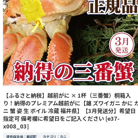
【ふるさと納税】越前がに × 1杯（三番蟹）桐箱入
り！納得のプレミアム越前がに【雄 ズワイガニ かに 
ニ 蟹 姿 生 ボイル 冷蔵 福井県】【3月発送分】希望日
指定可 備考欄に希望日をご記入ください [e37-
x008_03]
提供自治体：越前町
カテゴリ：カニ