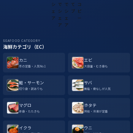
SEAFOOD CATEGORY
海鮮カテゴリ（EC）
カニ
エビ
冬の定番・人気No.1
大容量・むき身も
鮭・サーモン
サバ
切り身・訳ありも
無塩・骨なしが人気
マグロ
ホタテ
赤身・たたきも
貝柱・冷凍が定番
イクラ
ウニ