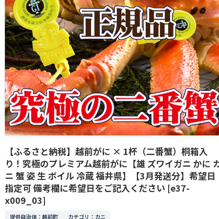
【ふるさと納税】越前がに × 1杯（二番蟹）桐箱入
り！究極のプレミアム越前がに【雄 ズワイガニ かに 
ニ 蟹 姿 生 ボイル 冷蔵 福井県】【3月発送分】希望日
指定可 備考欄に希望日をご記入ください [e37-
x009_03]
提供自治体：越前町
カテゴリ：カニ