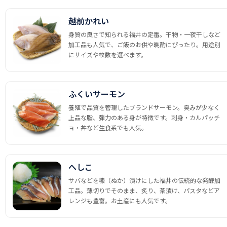
越前かれい
身質の良さで知られる福井の定番。干物・一夜干しなど
加工品も人気で、ご飯のお供や晩酌にぴったり。用途別
にサイズや枚数を選べます。
ふくいサーモン
養殖で品質を管理したブランドサーモン。臭みが少なく
上品な脂、弾力のある身が特徴です。刺身・カルパッチ
ョ・丼など生食系でも人気。
へしこ
サバなどを糠（ぬか）漬けにした福井の伝統的な発酵加
工品。薄切りでそのまま、炙り、茶漬け、パスタなどア
レンジも豊富。お土産にも人気です。