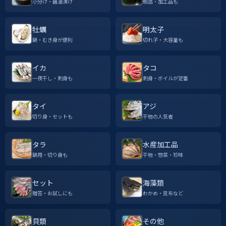
小分け・醤油漬け
瓶詰・加工品も
牡蠣
明太子
鍋・むき身が便利
切れ子・大容量も
イカ
タコ
一夜干し・刺身も
刺身・ボイルが定番
タイ
アジ
切り身・セットも
干物の人気者
タラ
水産加工品
鍋用・切り身も
干物・惣菜・珍味
セット
海藻類
贈答・お試しにも
わかめ・昆布など
貝類
その他