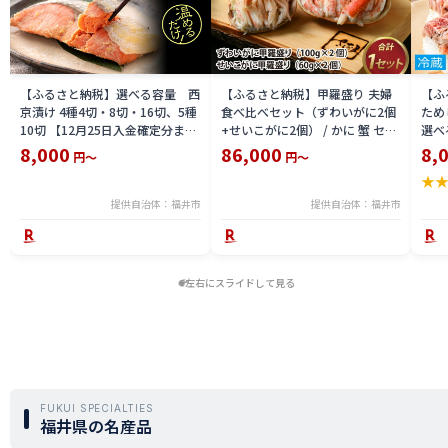
【ふるさと納税】選べる容量 西
【ふるさと納税】甲羅盛り 夫婦
【ふ
京漬け 4種4切・8切・16切、5種
食べ比べセット（ずわいがに2個
ため
10切 【12月25日入金確定分まで
+せいこがに2個） / かに 蟹 セイ
選べる
「年内発送」「年内配送」「年内
コ ずわい ズワイ 内子 外子 国産
鯖寿
8,000
86,000
8,
円～
円～
お届け」】/ レンジで温めるだけ
冷凍 冬 冬の味覚 珍味 グルメ 国
用 
★
西京焼き 湯煎 西京漬 送料無料
産 送料無料 [H-065050]
テラ
食彩 
提供自治体：福井市
提供自治体：福井市
左右にスライドして見る
FUKUI SPECIALTIES
福井県の名産品