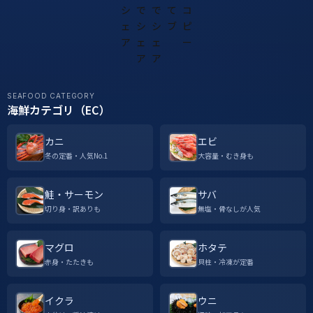
SEAFOOD CATEGORY
海鮮カテゴリ（EC）
カニ
エビ
冬の定番・人気No.1
大容量・むき身も
鮭・サーモン
サバ
切り身・訳ありも
無塩・骨なしが人気
マグロ
ホタテ
赤身・たたきも
貝柱・冷凍が定番
イクラ
ウニ