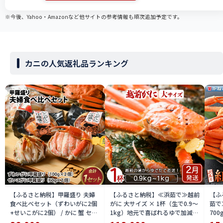
※今後、Yahoo・Amazonなど他サイトの参考情報も順次追加予定です。
カニの人気返礼品ランキング
【ふるさと納税】甲羅盛り 夫婦
【ふるさと納税】≪浜茹で≫越前
【ふ
食べ比べセット（ずわいがに2個
がに 大サイズ × 1杯（生で0.9〜
茹で
+せいこがに2個） / かに 蟹 セイ
1kg）地元で喜ばれるゆで加減・
700
コ ずわい ズワイ 内子 外子 国産
塩加減で越前の港から直送！【雄
付【