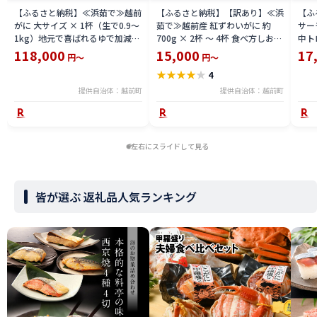
【ふるさと納税】≪浜茹で≫越前
【ふるさと納税】【訳あり】≪浜
【ふ
がに 大サイズ × 1杯（生で0.9〜
茹で≫越前産 紅ずわいがに 約
サーモ
1kg）地元で喜ばれるゆで加減・
700g × 2杯 〜 4杯 食べ方しおり
中ト
塩加減で越前の港から直送！【雄
付【紅ズワイガニ カニ かに 蟹 姿
小分
118,000
15,000
17
円～
円～
ズワイガニ ずわいがに 越前ガニ
ボイル 冷蔵 福井県】【4月発送
鮪 
★
★
★
★
★
4
姿 ボイル 冷蔵 福井県】【2月発
分】希望日指定不可
送分】希望日指定可 備考欄に希
提供自治体：越前町
提供自治体：越前町
望日をご記入ください [e23-
x004_02]
左右にスライドして見る
皆が選ぶ 返礼品人気ランキング