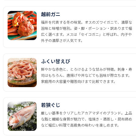
越前ガニ
福井を代表する冬の味覚。オスのズワイガニで、濃厚な
旨味と味噌が格別。姿・脚・ポーション・訳ありまで幅
広く選べます。メスは「セイコガニ」と呼ばれ、内子や
外子の濃厚さが人気です。
ふくい甘えび
鮮やかな赤色と、とろけるような甘みが特徴。刺身・寿
司はもちろん、唐揚げや丼などでも旨味が際立ちます。
家庭用の大容量や贈答向けまで比較できます。
若狭ぐじ
厳しい基準をクリアしたアカアマダイのブランド。上品
な脂と繊細な身質が魅力で、塩焼き・酒蒸し・昆布締め
など幅広い料理で高級魚の味わいを楽しめます。