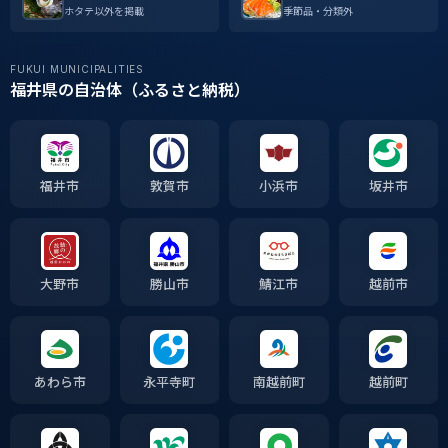
ホタテ以外を掲載
季節品・分類外
FUKUI MUNICIPALITIES
福井県の自治体（ふるさと納税）
福井市
敦賀市
小浜市
坂井市
大野市
勝山市
鯖江市
越前市
あわら市
永平寺町
南越前町
越前町