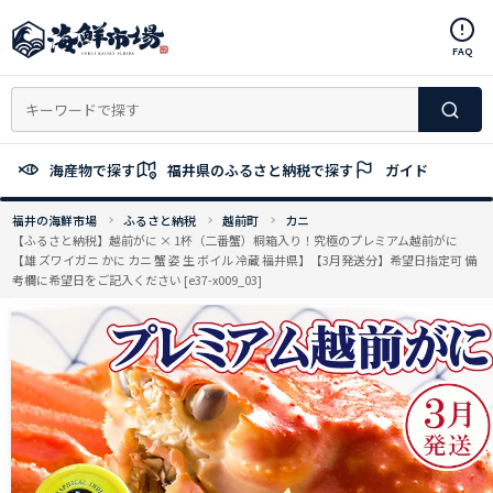
コ
ン
FAQ
テ
ン
ツ
へ
ス
海産物で探す
福井県のふるさと納税で探す
ガイド
キ
ッ
福井の海鮮市場
ふるさと納税
越前町
カニ
プ
【ふるさと納税】越前がに × 1杯（二番蟹）桐箱入り！究極のプレミアム越前がに
【雄 ズワイガニ かに カニ 蟹 姿 生 ボイル 冷蔵 福井県】【3月発送分】希望日指定可 備
考欄に希望日をご記入ください [e37-x009_03]