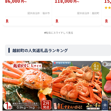
86,000
118,000
15
円～
円～
冷凍 冬 冬の味覚 珍味 グルメ 国
ズワイガニ ずわいがに 越前ガニ
ボイ
★
産 送料無料 [H-065050]
姿 ボイル 冷蔵 福井県】【2月発
分】
送分】希望日指定可 備考欄に希
提供自治体：福井市
提供自治体：越前町
望日をご記入ください [e23-
x004_02]
左右にスライドして見る
越前町の人気返礼品ランキング