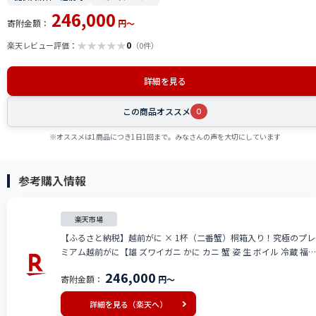
246,000
寄附金額：
円～
★
★
★
★
★
0
楽天レビュー評価：
（0件）
詳細を見る
この商品オススメ
0
※オススメは1商品につき1日1回まで。みなさんの声を大切にしています
参考購入情報
楽天市場
【ふるさと納税】越前がに × 1杯（二番蟹）桐箱入り！究極のプレ
ミアム越前がに【雄 ズワイガニ かに カニ 蟹 姿 生 ボイル 冷蔵 福
井県】【3月発送分】希望日指定可 備考欄に希望日をご記入くださ
246,000
寄附金額：
円～
い [e37-x009_03]
詳細を見る（楽天へ）