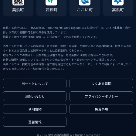
美浜町
若狭町
おおい町
高浜町
掲載する自治体ロゴ・商品画像は、Rakuten Affiliate Program の正規提供データ、および事業者・自治
体より正式に使用許可を得た画像を使用しています。
情報の正確性と権利保護に配慮し、公式配信データのみを掲載しております。
当サイトに掲載している商品情報・寄附金額・画像・内容量・在庫状況などの各種情報は、提携する通販
サイトおよび自治体の公開データをもとに自動取得しております。
取得タイミングの関係上、実際の販売価格や内容、寄附条件とは異なる場合がございます。
最新の情報や詳細については、必ずリンク先の公式サイト・自治体ページをご確認ください。
当サイトでは、掲載内容の正確性・完全性を保証するものではなく、本サービスの利用によって生じたい
かなる損害についても一切の責任を負いかねます。
当サイトについて
よくある質問
お問い合わせ
プライバシーポリシー
利用規約
免責事項
運営情報
© 2026 福井の海鮮市場 All Rights Reserved.