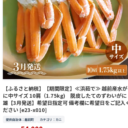
【ふるさと納税】【期間限定】≪浜茹で≫ 越前産水が
に中サイズ 10肩（1.75kg) 脱皮したてのずわいがに
雄【3月発送】希望日指定可 備考欄に希望日をご記入
ださい [e23-x010]
提供自治体：越前町
カテゴリ：カニ