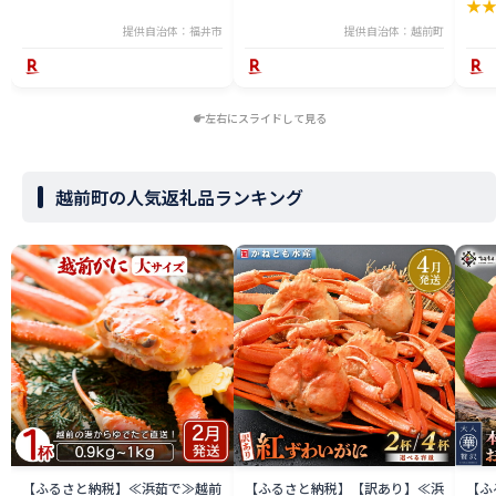
★
産 送料無料 [H-065050]
姿 ボイル 冷蔵 福井県】【2月発
分】
送分】希望日指定可 備考欄に希
提供自治体：福井市
提供自治体：越前町
望日をご記入ください [e23-
x004_02]
左右にスライドして見る
越前町の人気返礼品ランキング
【ふるさと納税】≪浜茹で≫越前
【ふるさと納税】【訳あり】≪浜
【ふ