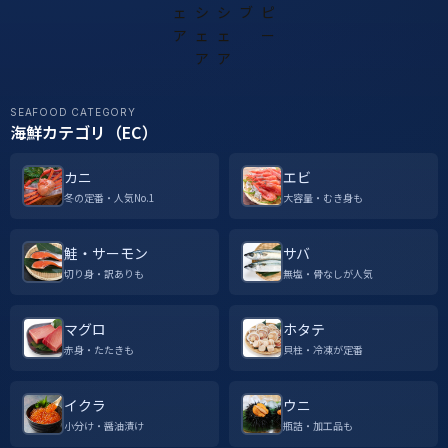
SEAFOOD CATEGORY
海鮮カテゴリ（EC）
カニ
エビ
冬の定番・人気No.1
大容量・むき身も
鮭・サーモン
サバ
切り身・訳ありも
無塩・骨なしが人気
マグロ
ホタテ
赤身・たたきも
貝柱・冷凍が定番
イクラ
ウニ
小分け・醤油漬け
瓶詰・加工品も