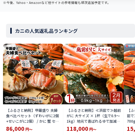
※今後、Yahoo・Amazonなど他サイトの参考情報も順次追加予定です。
カニの人気返礼品ランキング
【ふるさと納税】甲羅盛り 夫婦
【ふるさと納税】≪浜茹で≫越前
【ふ
食べ比べセット（ずわいがに2個
がに 大サイズ × 1杯（生で0.9〜
茹で
+せいこがに2個） / かに 蟹 セイ
1kg）地元で喜ばれるゆで加減・
700
コ ずわい ズワイ 内子 外子 国産
塩加減で越前の港から直送！【雄
付【
86,000
118,000
15
円～
円～
冷凍 冬 冬の味覚 珍味 グルメ 国
ズワイガニ ずわいがに 越前ガニ
ボイ