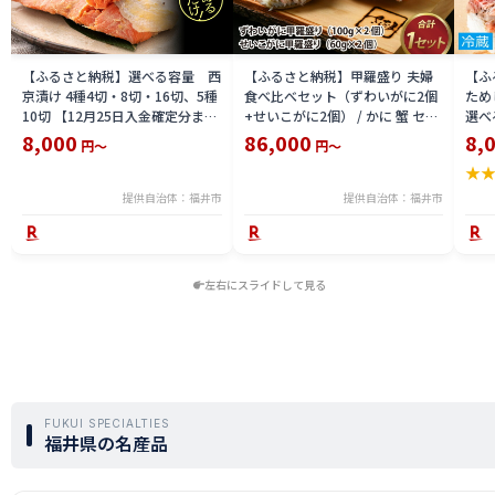
【ふるさと納税】選べる容量 西
【ふるさと納税】甲羅盛り 夫婦
【ふ
京漬け 4種4切・8切・16切、5種
食べ比べセット（ずわいがに2個
ため
10切 【12月25日入金確定分まで
+せいこがに2個） / かに 蟹 セイ
選べる
「年内発送」「年内配送」「年内
コ ずわい ズワイ 内子 外子 国産
鯖寿
8,000
86,000
8,
円～
円～
お届け」】/ レンジで温めるだけ
冷凍 冬 冬の味覚 珍味 グルメ 国
用 
★
西京焼き 湯煎 西京漬 送料無料
産 送料無料 [H-065050]
テラ
食彩 
提供自治体：福井市
提供自治体：福井市
左右にスライドして見る
FUKUI SPECIALTIES
福井県の名産品