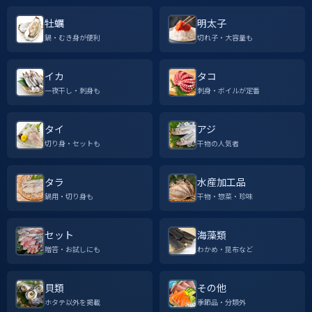
牡蠣
明太子
鍋・むき身が便利
切れ子・大容量も
イカ
タコ
一夜干し・刺身も
刺身・ボイルが定番
タイ
アジ
切り身・セットも
干物の人気者
タラ
水産加工品
鍋用・切り身も
干物・惣菜・珍味
セット
海藻類
贈答・お試しにも
わかめ・昆布など
貝類
その他
ホタテ以外を掲載
季節品・分類外