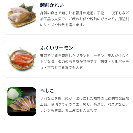
越前かれい
身質の良さで知られる福井の定番。干物・一夜干しなど
加工品も人気で、ご飯のお供や晩酌にぴったり。用途別
にサイズや枚数を選べます。
ふくいサーモン
養殖で品質を管理したブランドサーモン。臭みが少なく
上品な脂、弾力のある身が特徴です。刺身・カルパッチ
ョ・丼など生食系でも人気。
へしこ
サバなどを糠（ぬか）漬けにした福井の伝統的な発酵加
工品。薄切りでそのまま、炙り、茶漬け、パスタなどア
レンジも豊富。お土産にも人気です。