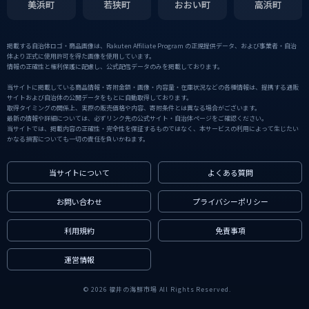
美浜町
若狭町
おおい町
高浜町
掲載する自治体ロゴ・商品画像は、Rakuten Affiliate Program の正規提供データ、および事業者・自治
体より正式に使用許可を得た画像を使用しています。
情報の正確性と権利保護に配慮し、公式配信データのみを掲載しております。
当サイトに掲載している商品情報・寄附金額・画像・内容量・在庫状況などの各種情報は、提携する通販
サイトおよび自治体の公開データをもとに自動取得しております。
取得タイミングの関係上、実際の販売価格や内容、寄附条件とは異なる場合がございます。
最新の情報や詳細については、必ずリンク先の公式サイト・自治体ページをご確認ください。
当サイトでは、掲載内容の正確性・完全性を保証するものではなく、本サービスの利用によって生じたい
かなる損害についても一切の責任を負いかねます。
当サイトについて
よくある質問
お問い合わせ
プライバシーポリシー
利用規約
免責事項
運営情報
© 2026 福井の海鮮市場 All Rights Reserved.