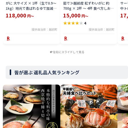
がに 大サイズ × 1杯（生で0.9〜
茹で≫越前産 紅ずわいがに 約
サーモ
1kg）地元で喜ばれるゆで加減・
700g × 2杯 〜 4杯 食べ方しおり
中ト
塩加減で越前の港から直送！【雄
付【紅ズワイガニ カニ かに 蟹 姿
小分
118,000
15,000
17
円～
円～
ズワイガニ ずわいがに 越前ガニ
ボイル 冷蔵 福井県】【4月発送
鮪 
★
★
★
★
★
4
姿 ボイル 冷蔵 福井県】【2月発
分】希望日指定不可
送分】希望日指定可 備考欄に希
提供自治体：越前町
提供自治体：越前町
望日をご記入ください [e23-
x004_02]
左右にスライドして見る
皆が選ぶ 返礼品人気ランキング