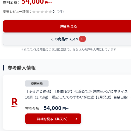
54,000
寄附金額：
円～
★
★
★
★
★
0
楽天レビュー評価：
（0件）
詳細を見る
この商品オススメ
0
※オススメは1商品につき1日1回まで。みなさんの声を大切にしています
参考購入情報
楽天市場
【ふるさと納税】【期間限定】≪浜茹で≫ 越前産水がに中サイズ
10肩（1.75kg) 脱皮したてのずわいがに雄【3月発送】希望日指定
可 備考欄に希望日をご記入ください [e23-x010]
54,000
寄附金額：
円～
詳細を見る（楽天へ）