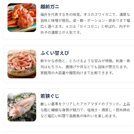
越前ガニ
福井を代表する冬の味覚。オスのズワイガニで、濃厚な
旨味と味噌が格別。姿・脚・ポーション・訳ありまで幅
広く選べます。メスは「セイコガニ」と呼ばれ、内子や
外子の濃厚さが人気です。
ふくい甘えび
鮮やかな赤色と、とろけるような甘みが特徴。刺身・寿
司はもちろん、唐揚げや丼などでも旨味が際立ちます。
家庭用の大容量や贈答向けまで比較できます。
若狭ぐじ
厳しい基準をクリアしたアカアマダイのブランド。上品
な脂と繊細な身質が魅力で、塩焼き・酒蒸し・昆布締め
など幅広い料理で高級魚の味わいを楽しめます。