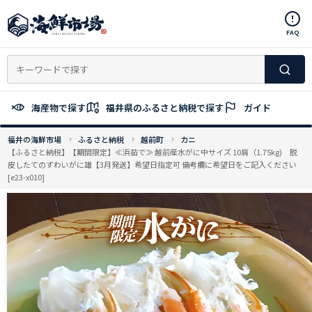
コ
ン
FAQ
テ
ン
ツ
へ
ス
海産物で探す
福井県のふるさと納税で探す
ガイド
キ
ッ
福井の海鮮市場
ふるさと納税
越前町
カニ
プ
【ふるさと納税】【期間限定】≪浜茹で≫ 越前産水がに中サイズ 10肩（1.75kg) 脱
皮したてのずわいがに雄【3月発送】希望日指定可 備考欄に希望日をご記入ください
[e23-x010]