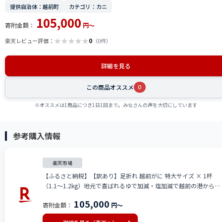
提供自治体：越前町
カテゴリ：カニ
105,000
寄附金額：
円～
★
★
★
★
★
0
楽天レビュー評価：
（0件）
詳細を見る
この商品オススメ
0
※オススメは1商品につき1日1回まで。みなさんの声を大切にしています
参考購入情報
楽天市場
【ふるさと納税】【訳あり】足折れ 越前がに 特大サイズ × 1杯
（1.1〜1.2kg）地元で喜ばれるゆで加減・塩加減で越前の港から直
送！【雄 ズワイガニ ずわいがに 姿 ボイル 冷蔵 福井県】【2月発送
105,000
寄附金額：
円～
分】希望日指定可 備考欄に希望日をご記入ください [e23-x014_02]