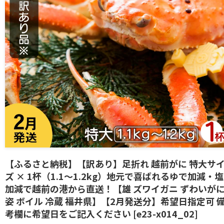
【ふるさと納税】【訳あり】足折れ 越前がに 特大サ
ズ × 1杯（1.1〜1.2kg）地元で喜ばれるゆで加減・塩
加減で越前の港から直送！【雄 ズワイガニ ずわいが
姿 ボイル 冷蔵 福井県】【2月発送分】希望日指定可 
考欄に希望日をご記入ください [e23-x014_02]