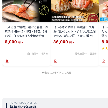
【ふるさと納税】選べる容量 西
【ふるさと納税】甲羅盛り 夫婦
【ふ
京漬け 4種4切・8切・16切、5種
食べ比べセット（ずわいがに2個
ため
10切 【12月25日入金確定分まで
+せいこがに2個） / かに 蟹 セイ
選べる
「年内発送」「年内配送」「年内
コ ずわい ズワイ 内子 外子 国産
鯖寿
8,000
86,000
8,
円～
円～
お届け」】/ レンジで温めるだけ
冷凍 冬 冬の味覚 珍味 グルメ 国
用 
★
西京焼き 湯煎 西京漬 送料無料
産 送料無料 [H-065050]
テラ
食彩 
提供自治体：福井市
提供自治体：福井市
左右にスライドして見る
FUKUI SPECIALTIES
福井県の名産品