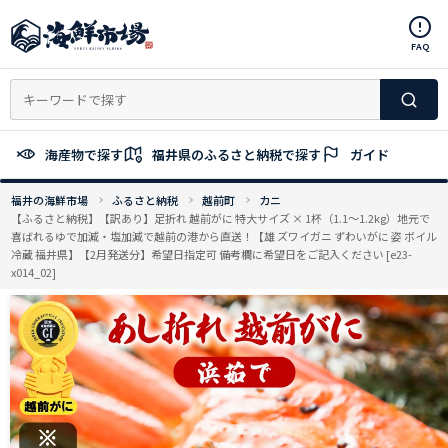
コ
ン
FAQ
テ
ン
ツ
へ
ス
海産物で探す
福井県のふるさと納税で探す
ガイド
キ
ッ
福井の海鮮市場
ふるさと納税
越前町
カニ
プ
【ふるさと納税】【訳あり】足折れ 越前がに 特大サイズ × 1杯（1.1〜1.2kg）地元で
喜ばれるゆで加減・塩加減で越前の港から直送！【雄 ズワイガニ ずわいがに 姿 ボイル
冷蔵 福井県】【2月発送分】希望日指定可 備考欄に希望日をご記入ください [e23-
x014_02]