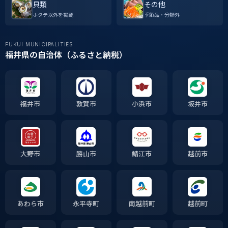
貝類
その他
ホタテ以外を掲載
季節品・分類外
FUKUI MUNICIPALITIES
福井県の自治体（ふるさと納税）
福井市
敦賀市
小浜市
坂井市
大野市
勝山市
鯖江市
越前市
あわら市
永平寺町
南越前町
越前町