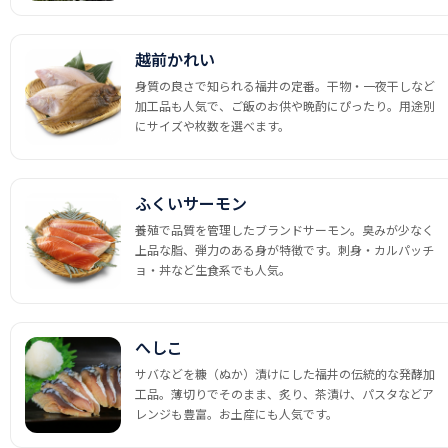
越前かれい
身質の良さで知られる福井の定番。干物・一夜干しなど
加工品も人気で、ご飯のお供や晩酌にぴったり。用途別
にサイズや枚数を選べます。
ふくいサーモン
養殖で品質を管理したブランドサーモン。臭みが少なく
上品な脂、弾力のある身が特徴です。刺身・カルパッチ
ョ・丼など生食系でも人気。
へしこ
サバなどを糠（ぬか）漬けにした福井の伝統的な発酵加
工品。薄切りでそのまま、炙り、茶漬け、パスタなどア
レンジも豊富。お土産にも人気です。