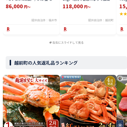
コ ずわい ズワイ 内子 外子 国産
塩加減で越前の港から直送！【雄
付【
86,000
118,000
15
円～
円～
冷凍 冬 冬の味覚 珍味 グルメ 国
ズワイガニ ずわいがに 越前ガニ
ボイ
★
産 送料無料 [H-065050]
姿 ボイル 冷蔵 福井県】【2月発
分】
送分】希望日指定可 備考欄に希
提供自治体：福井市
提供自治体：越前町
望日をご記入ください [e23-
x004_02]
左右にスライドして見る
越前町の人気返礼品ランキング