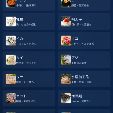
イクラ
ウニ
小分け・醤油漬け
瓶詰・加工品も
牡蠣
明太子
鍋・むき身が便利
切れ子・大容量も
イカ
タコ
一夜干し・刺身も
刺身・ボイルが定番
タイ
アジ
切り身・セットも
干物の人気者
タラ
水産加工品
鍋用・切り身も
干物・惣菜・珍味
セット
海藻類
贈答・お試しにも
わかめ・昆布など