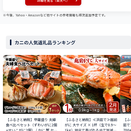
詳細を見る（楽天へ）
※今後、Yahoo・Amazonなど他サイトの参考情報も順次追加予定です。
カニの人気返礼品ランキング
【ふるさと納税】甲羅盛り 夫婦
【ふるさと納税】≪浜茹で≫越前
【ふ
食べ比べセット（ずわいがに2個
がに 大サイズ × 1杯（生で0.9〜
茹で
+せいこがに2個） / かに 蟹 セイ
1kg）地元で喜ばれるゆで加減・
700