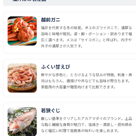
越前ガニ
福井を代表する冬の味覚。オスのズワイガニで、濃厚な
旨味と味噌が格別。姿・脚・ポーション・訳ありまで幅
広く選べます。メスは「セイコガニ」と呼ばれ、内子や
外子の濃厚さが人気です。
ふくい甘えび
鮮やかな赤色と、とろけるような甘みが特徴。刺身・寿
司はもちろん、唐揚げや丼などでも旨味が際立ちます。
家庭用の大容量や贈答向けまで比較できます。
若狭ぐじ
厳しい基準をクリアしたアカアマダイのブランド。上品
な脂と繊細な身質が魅力で、塩焼き・酒蒸し・昆布締め
など幅広い料理で高級魚の味わいを楽しめます。