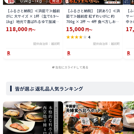
【ふるさと納税】≪浜茹で≫越前
【ふるさと納税】【訳あり】≪浜
【ふ
がに 大サイズ × 1杯（生で0.9〜
茹で≫越前産 紅ずわいがに 約
サーモ
1kg）地元で喜ばれるゆで加減・
700g × 2杯 〜 4杯 食べ方しおり
中ト
塩加減で越前の港から直送！【雄
付【紅ズワイガニ カニ かに 蟹 姿
小分
118,000
15,000
17
円～
円～
ズワイガニ ずわいがに 越前ガニ
ボイル 冷蔵 福井県】【4月発送
鮪 
★
★
★
★
★
4
姿 ボイル 冷蔵 福井県】【2月発
分】希望日指定不可
送分】希望日指定可 備考欄に希
提供自治体：越前町
提供自治体：越前町
望日をご記入ください [e23-
x004_02]
左右にスライドして見る
皆が選ぶ 返礼品人気ランキング