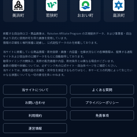
美浜町
若狭町
おおい町
高浜町
掲載する自治体ロゴ・商品画像は、Rakuten Affiliate Program の正規提供データ、および事業者・自治
体より正式に使用許可を得た画像を使用しています。
情報の正確性と権利保護に配慮し、公式配信データのみを掲載しております。
当サイトに掲載している商品情報・寄附金額・画像・内容量・在庫状況などの各種情報は、提携する通販
サイトおよび自治体の公開データをもとに自動取得しております。
取得タイミングの関係上、実際の販売価格や内容、寄附条件とは異なる場合がございます。
最新の情報や詳細については、必ずリンク先の公式サイト・自治体ページをご確認ください。
当サイトでは、掲載内容の正確性・完全性を保証するものではなく、本サービスの利用によって生じたい
かなる損害についても一切の責任を負いかねます。
当サイトについて
よくある質問
お問い合わせ
プライバシーポリシー
利用規約
免責事項
運営情報