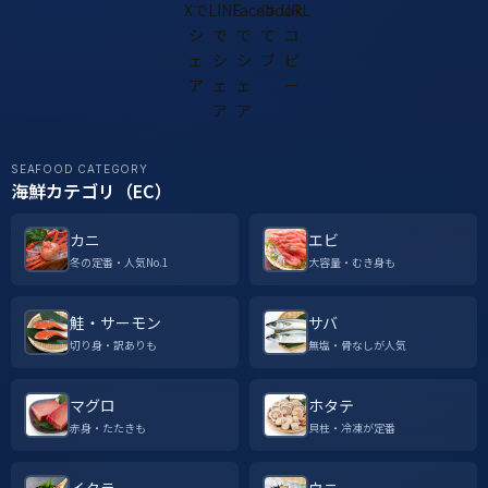
SEAFOOD CATEGORY
海鮮カテゴリ（EC）
カニ
エビ
冬の定番・人気No.1
大容量・むき身も
鮭・サーモン
サバ
切り身・訳ありも
無塩・骨なしが人気
マグロ
ホタテ
赤身・たたきも
貝柱・冷凍が定番