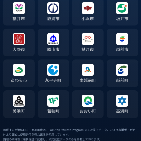
福井市
敦賀市
小浜市
坂井市
大野市
勝山市
鯖江市
越前市
あわら市
永平寺町
南越前町
越前町
美浜町
若狭町
おおい町
高浜町
掲載する自治体ロゴ・商品画像は、Rakuten Affiliate Program の正規提供データ、および事業者・自治
体より正式に使用許可を得た画像を使用しています。
情報の正確性と権利保護に配慮し、公式配信データのみを掲載しております。