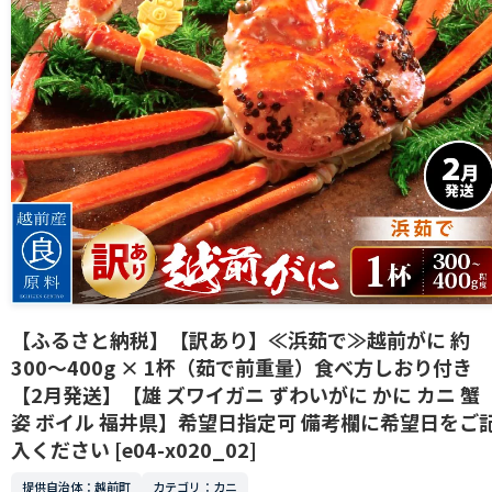
【ふるさと納税】【訳あり】≪浜茹で≫越前がに 約
300〜400g × 1杯（茹で前重量）食べ方しおり付き
【2月発送】【雄 ズワイガニ ずわいがに かに カニ 蟹
姿 ボイル 福井県】希望日指定可 備考欄に希望日をご
入ください [e04-x020_02]
提供自治体：越前町
カテゴリ：カニ