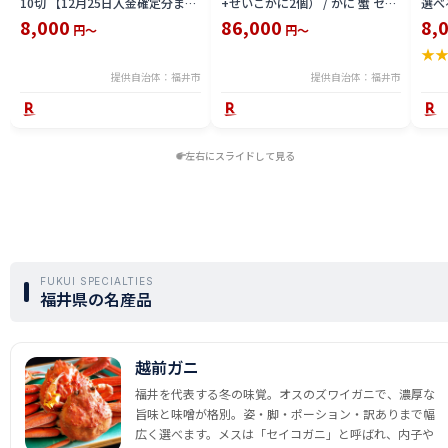
10切 【12月25日入金確定分まで
+せいこがに2個） / かに 蟹 セイ
選べる
「年内発送」「年内配送」「年内
コ ずわい ズワイ 内子 外子 国産
鯖寿
8,000
86,000
8,
円～
円～
お届け」】/ レンジで温めるだけ
冷凍 冬 冬の味覚 珍味 グルメ 国
用 
★
西京焼き 湯煎 西京漬 送料無料
産 送料無料 [H-065050]
テラ
食彩 
提供自治体：福井市
提供自治体：福井市
左右にスライドして見る
FUKUI SPECIALTIES
福井県の名産品
越前ガニ
福井を代表する冬の味覚。オスのズワイガニで、濃厚な
旨味と味噌が格別。姿・脚・ポーション・訳ありまで幅
広く選べます。メスは「セイコガニ」と呼ばれ、内子や