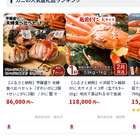
カニの人気返礼品ランキング
【ふるさと納税】甲羅盛り 夫婦
【ふるさと納税】≪浜茹で≫越前
【ふ
食べ比べセット（ずわいがに2個
がに 大サイズ × 1杯（生で0.9〜
茹で
+せいこがに2個） / かに 蟹 セイ
1kg）地元で喜ばれるゆで加減・
700
コ ずわい ズワイ 内子 外子 国産
塩加減で越前の港から直送！【雄
付【
86,000
118,000
15
円～
円～
冷凍 冬 冬の味覚 珍味 グルメ 国
ズワイガニ ずわいがに 越前ガニ
ボイ
★
産 送料無料 [H-065050]
姿 ボイル 冷蔵 福井県】【2月発
分】
送分】希望日指定可 備考欄に希
提供自治体：福井市
提供自治体：越前町
望日をご記入ください [e23-
x004_02]