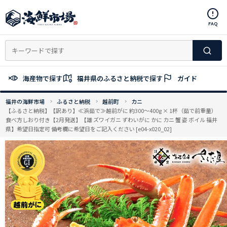
コ
ン
FAQ
テ
ン
ツ
へ
ス
海産物で探す
福井県のふるさと納税で探す
ガイド
キ
ッ
福井の海鮮市場
ふるさと納税
越前町
カニ
プ
【ふるさと納税】【訳あり】≪浜茹で≫越前がに 約300〜400g × 1杯（茹で前重量）
食べ方しおり付き【2月発送】【雄 ズワイガニ ずわいがに かに カニ 蟹 姿 ボイル 福井
県】希望日指定可 備考欄に希望日をご記入ください [e04-x020_02]