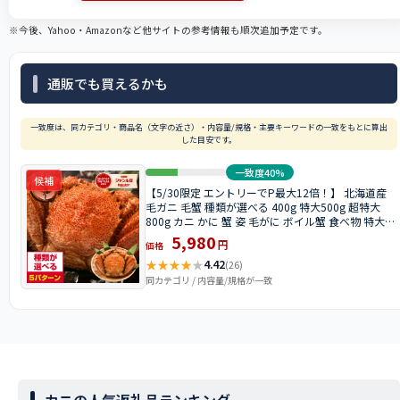
※今後、Yahoo・Amazonなど他サイトの参考情報も順次追加予定です。
通販でも買えるかも
一致度は、同カテゴリ・商品名（文字の近さ）・内容量/規格・主要キーワードの一致をもとに算出
した目安です。
一致度40%
候補
【5/30限定 エントリーでP最大12倍！】 北海道産
毛ガニ 毛蟹 種類が選べる 400g 特大500g 超特大
800g カニ かに 蟹 姿 毛がに ボイル蟹 食べ物 特大
大きい 冷凍 北海道 ボイルカニ 魚介 美味しい 海鮮
5,980
円
価格
贈り物 お取り寄せグルメ おすすめ食品 おすすめ食
★
★
★
★
★
材 父の日
4.42
(26)
同カテゴリ / 内容量/規格が一致