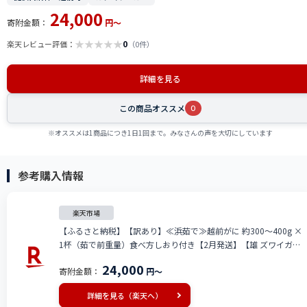
24,000
寄附金額：
円～
★
★
★
★
★
0
楽天レビュー評価：
（0件）
詳細を見る
この商品オススメ
0
※オススメは1商品につき1日1回まで。みなさんの声を大切にしています
参考購入情報
楽天市場
【ふるさと納税】【訳あり】≪浜茹で≫越前がに 約300〜400g ×
1杯（茹で前重量）食べ方しおり付き【2月発送】【雄 ズワイガニ
ずわいがに かに カニ 蟹 姿 ボイル 福井県】希望日指定可 備考欄に
24,000
寄附金額：
円～
希望日をご記入ください [e04-x020_02]
詳細を見る（楽天へ）