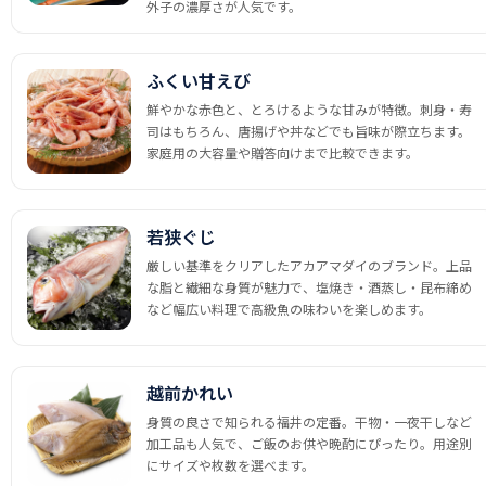
外子の濃厚さが人気です。
ふくい甘えび
鮮やかな赤色と、とろけるような甘みが特徴。刺身・寿
司はもちろん、唐揚げや丼などでも旨味が際立ちます。
家庭用の大容量や贈答向けまで比較できます。
若狭ぐじ
厳しい基準をクリアしたアカアマダイのブランド。上品
な脂と繊細な身質が魅力で、塩焼き・酒蒸し・昆布締め
など幅広い料理で高級魚の味わいを楽しめます。
越前かれい
身質の良さで知られる福井の定番。干物・一夜干しなど
加工品も人気で、ご飯のお供や晩酌にぴったり。用途別
にサイズや枚数を選べます。