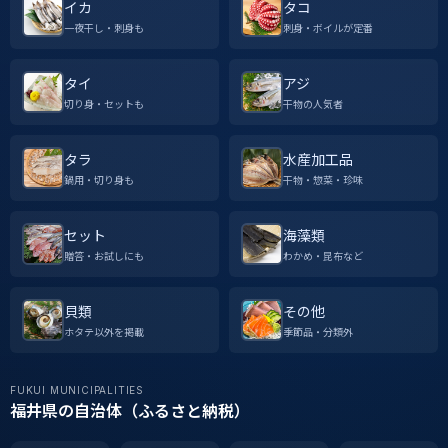
イカ
タコ
一夜干し・刺身も
刺身・ボイルが定番
タイ
アジ
切り身・セットも
干物の人気者
タラ
水産加工品
鍋用・切り身も
干物・惣菜・珍味
セット
海藻類
贈答・お試しにも
わかめ・昆布など
貝類
その他
ホタテ以外を掲載
季節品・分類外
FUKUI MUNICIPALITIES
福井県の自治体（ふるさと納税）