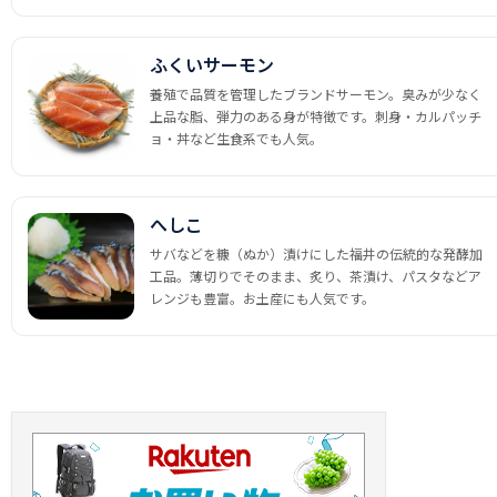
ふくいサーモン
養殖で品質を管理したブランドサーモン。臭みが少なく
上品な脂、弾力のある身が特徴です。刺身・カルパッチ
ョ・丼など生食系でも人気。
へしこ
サバなどを糠（ぬか）漬けにした福井の伝統的な発酵加
工品。薄切りでそのまま、炙り、茶漬け、パスタなどア
レンジも豊富。お土産にも人気です。