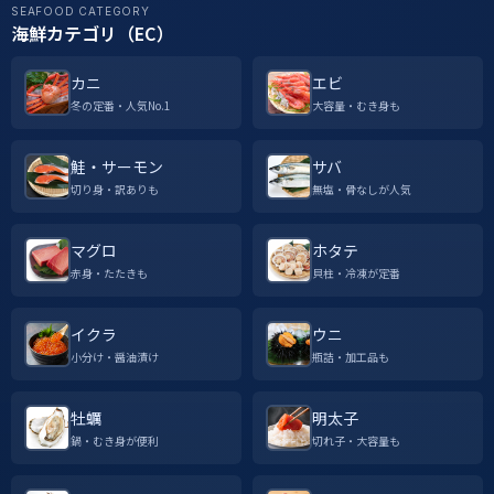
SEAFOOD CATEGORY
海鮮カテゴリ（EC）
カニ
エビ
冬の定番・人気No.1
大容量・むき身も
鮭・サーモン
サバ
切り身・訳ありも
無塩・骨なしが人気
マグロ
ホタテ
赤身・たたきも
貝柱・冷凍が定番
イクラ
ウニ
小分け・醤油漬け
瓶詰・加工品も
牡蠣
明太子
鍋・むき身が便利
切れ子・大容量も