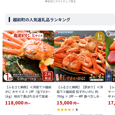
左右にスライドして見る
越前町の人気返礼品ランキング
【ふるさと納税】≪浜茹で≫越前
【ふるさと納税】【訳あり】≪浜
【ふ
がに 大サイズ × 1杯（生で0.9〜
茹で≫越前産 紅ずわいがに 約
サーモ
1kg）地元で喜ばれるゆで加減・
700g × 2杯 〜 4杯 食べ方しおり
中ト
塩加減で越前の港から直送！【雄
付【紅ズワイガニ カニ かに 蟹 姿
小分
118,000
15,000
17
円～
円～
ズワイガニ ずわいがに 越前ガニ
ボイル 冷蔵 福井県】【4月発送
鮪 
★
★
★
★
★
4
姿 ボイル 冷蔵 福井県】【2月発
分】希望日指定不可
送分】希望日指定可 備考欄に希