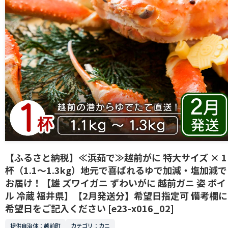
【ふるさと納税】≪浜茹で≫越前がに 特大サイズ × 1
杯（1.1〜1.3kg）地元で喜ばれるゆで加減・塩加減で
お届け！【雄 ズワイガニ ずわいがに 越前ガニ 姿 ボイ
ル 冷蔵 福井県】【2月発送分】希望日指定可 備考欄に
希望日をご記入ください [e23-x016_02]
提供自治体：越前町
カテゴリ：カニ