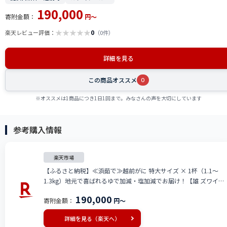
190,000
寄附金額：
円～
★
★
★
★
★
0
楽天レビュー評価：
（0件）
詳細を見る
この商品オススメ
0
※オススメは1商品につき1日1回まで。みなさんの声を大切にしています
参考購入情報
楽天市場
【ふるさと納税】≪浜茹で≫越前がに 特大サイズ × 1杯（1.1〜
1.3kg）地元で喜ばれるゆで加減・塩加減でお届け！【雄 ズワイガ
ニ ずわいがに 越前ガニ 姿 ボイル 冷蔵 福井県】【2月発送分】希望
190,000
寄附金額：
円～
日指定可 備考欄に希望日をご記入ください [e23-x016_02]
詳細を見る（楽天へ）