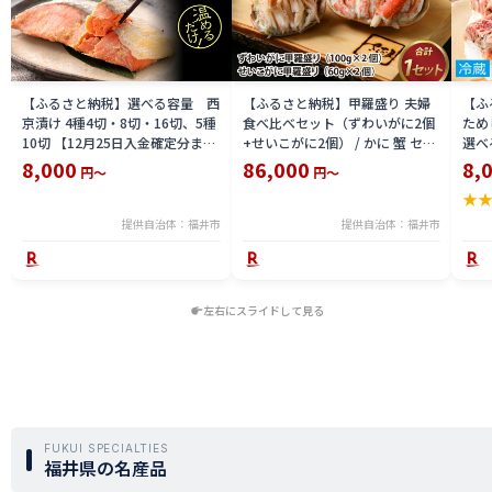
【ふるさと納税】選べる容量 西
【ふるさと納税】甲羅盛り 夫婦
【ふ
京漬け 4種4切・8切・16切、5種
食べ比べセット（ずわいがに2個
ため
10切 【12月25日入金確定分まで
+せいこがに2個） / かに 蟹 セイ
選べる
「年内発送」「年内配送」「年内
コ ずわい ズワイ 内子 外子 国産
鯖寿
8,000
86,000
8,
円～
円～
お届け」】/ レンジで温めるだけ
冷凍 冬 冬の味覚 珍味 グルメ 国
用 
★
西京焼き 湯煎 西京漬 送料無料
産 送料無料 [H-065050]
テラ
食彩 
提供自治体：福井市
提供自治体：福井市
左右にスライドして見る
FUKUI SPECIALTIES
福井県の名産品