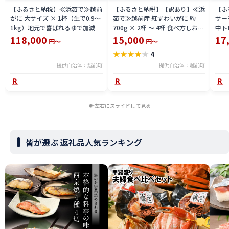
【ふるさと納税】≪浜茹で≫越前
【ふるさと納税】【訳あり】≪浜
【ふ
がに 大サイズ × 1杯（生で0.9〜
茹で≫越前産 紅ずわいがに 約
サーモ
1kg）地元で喜ばれるゆで加減・
700g × 2杯 〜 4杯 食べ方しおり
中ト
塩加減で越前の港から直送！【雄
付【紅ズワイガニ カニ かに 蟹 姿
小分
118,000
15,000
17
円～
円～
ズワイガニ ずわいがに 越前ガニ
ボイル 冷蔵 福井県】【4月発送
鮪 
★
★
★
★
★
4
姿 ボイル 冷蔵 福井県】【2月発
分】希望日指定不可
送分】希望日指定可 備考欄に希
提供自治体：越前町
提供自治体：越前町
望日をご記入ください [e23-
x004_02]
左右にスライドして見る
皆が選ぶ 返礼品人気ランキング