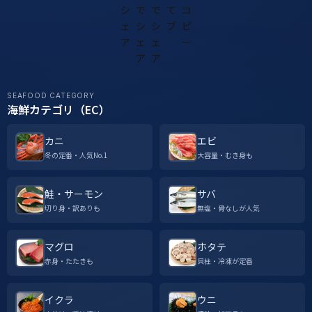
SEAFOOD CATEGORY
海鮮カテゴリ（EC）
カニ
エビ
冬の定番・人気No.1
大容量・むき身も
鮭・サーモン
サバ
切り身・訳ありも
無塩・骨なしが人気
マグロ
ホタテ
赤身・たたきも
貝柱・冷凍が定番
イクラ
ウニ