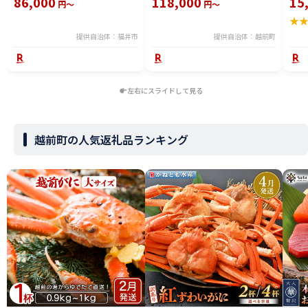
86,000
118,000
15
円～
円～
冷凍 冬 冬の味覚 珍味 グルメ 国
ズワイガニ ずわいがに 越前ガニ
ボイ
★
産 送料無料 [H-065050]
姿 ボイル 冷蔵 福井県】【2月発
分】
送分】希望日指定可 備考欄に希
提供自治体：福井市
提供自治体：越前町
望日をご記入ください [e23-
x004_02]
左右にスライドして見る
越前町の人気返礼品ランキング