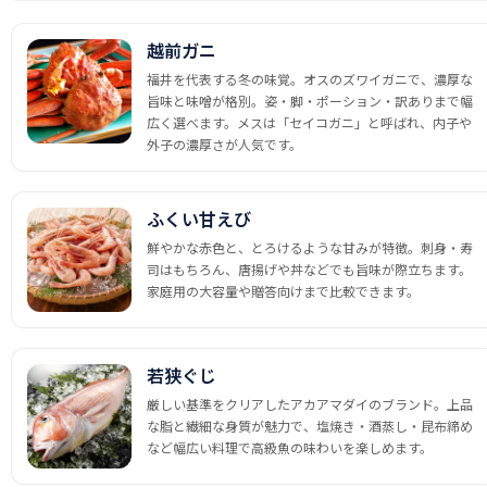
越前ガニ
福井を代表する冬の味覚。オスのズワイガニで、濃厚な
旨味と味噌が格別。姿・脚・ポーション・訳ありまで幅
広く選べます。メスは「セイコガニ」と呼ばれ、内子や
外子の濃厚さが人気です。
ふくい甘えび
鮮やかな赤色と、とろけるような甘みが特徴。刺身・寿
司はもちろん、唐揚げや丼などでも旨味が際立ちます。
家庭用の大容量や贈答向けまで比較できます。
若狭ぐじ
厳しい基準をクリアしたアカアマダイのブランド。上品
な脂と繊細な身質が魅力で、塩焼き・酒蒸し・昆布締め
など幅広い料理で高級魚の味わいを楽しめます。