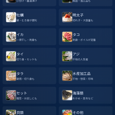
小分け・醤油漬け
瓶詰・加工品も
牡蠣
明太子
鍋・むき身が便利
切れ子・大容量も
イカ
タコ
一夜干し・刺身も
刺身・ボイルが定番
タイ
アジ
切り身・セットも
干物の人気者
タラ
水産加工品
鍋用・切り身も
干物・惣菜・珍味
セット
海藻類
贈答・お試しにも
わかめ・昆布など
貝類
その他