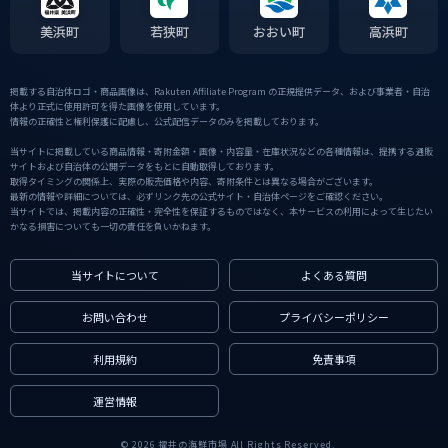
美浜町
若狭町
おおい町
高浜町
掲載する自治体ロゴ・商品画像は、Rakuten Affiliate Program の正規提供データ、および事業者・自治
体より正式に使用許可を得た画像を使用しています。
情報の正確性と権利保護に配慮し、公式配信データのみを掲載しております。
当サイトに掲載している商品情報・寄附金額・画像・内容量・在庫状況などの各種情報は、提携する通販
サイトおよび自治体の公開データをもとに自動取得しております。
取得タイミングの関係上、実際の販売価格や内容、寄附条件とは異なる場合がございます。
最新の情報や詳細については、必ずリンク先の公式サイト・自治体ページをご確認ください。
当サイトでは、掲載内容の正確性・完全性を保証するものではなく、本サービスの利用によって生じたい
かなる損害についても一切の責任を負いかねます。
当サイトについて
よくある質問
お問い合わせ
プライバシーポリシー
利用規約
免責事項
運営情報
© 2026 福井の海鮮市場 All Rights Reserved.