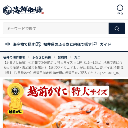
コ
ン
FAQ
テ
ン
ツ
へ
ス
海産物で探す
福井県のふるさと納税で探す
ガイド
キ
ッ
福井の海鮮市場
ふるさと納税
越前町
カニ
プ
【ふるさと納税】≪浜茹で≫越前がに 特大サイズ × 1杯（1.1〜1.3kg）地元で喜ばれ
るゆで加減・塩加減でお届け！【雄 ズワイガニ ずわいがに 越前ガニ 姿 ボイル 冷蔵 福
井県】【2月発送分】希望日指定可 備考欄に希望日をご記入ください [e23-x016_02]