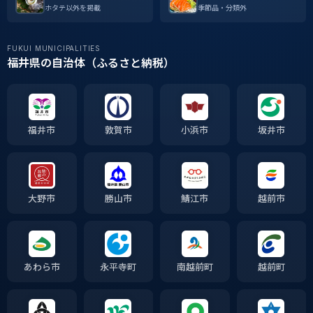
ホタテ以外を掲載
季節品・分類外
FUKUI MUNICIPALITIES
福井県の自治体（ふるさと納税）
福井市
敦賀市
小浜市
坂井市
大野市
勝山市
鯖江市
越前市
あわら市
永平寺町
南越前町
越前町