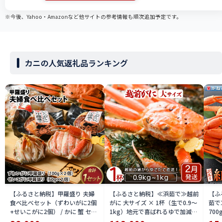
※今後、Yahoo・Amazonなど他サイトの参考情報も順次追加予定です。
カニの人気返礼品ランキング
【ふるさと納税】甲羅盛り 夫婦
【ふるさと納税】≪浜茹で≫越前
【ふ
食べ比べセット（ずわいがに2個
がに 大サイズ × 1杯（生で0.9〜
茹で
+せいこがに2個） / かに 蟹 セイ
1kg）地元で喜ばれるゆで加減・
700
コ ずわい ズワイ 内子 外子 国産
塩加減で越前の港から直送！【雄
付【