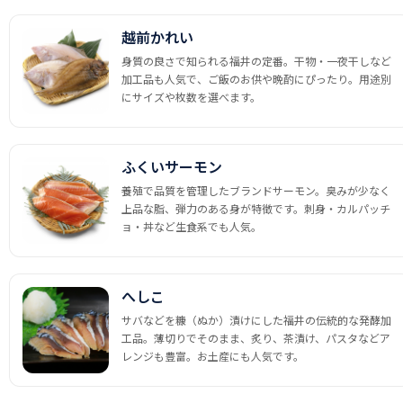
越前かれい
身質の良さで知られる福井の定番。干物・一夜干しなど
加工品も人気で、ご飯のお供や晩酌にぴったり。用途別
にサイズや枚数を選べます。
ふくいサーモン
養殖で品質を管理したブランドサーモン。臭みが少なく
上品な脂、弾力のある身が特徴です。刺身・カルパッチ
ョ・丼など生食系でも人気。
へしこ
サバなどを糠（ぬか）漬けにした福井の伝統的な発酵加
工品。薄切りでそのまま、炙り、茶漬け、パスタなどア
レンジも豊富。お土産にも人気です。