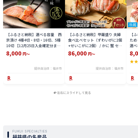
【ふるさと納税】選べる容量 西
【ふるさと納税】甲羅盛り 夫婦
【ふ
京漬け 4種4切・8切・16切、5種
食べ比べセット（ずわいがに2個
ため
10切 【12月25日入金確定分まで
+せいこがに2個） / かに 蟹 セイ
選べる
「年内発送」「年内配送」「年内
コ ずわい ズワイ 内子 外子 国産
鯖寿
8,000
86,000
8,
円～
円～
お届け」】/ レンジで温めるだけ
冷凍 冬 冬の味覚 珍味 グルメ 国
用 
★
西京焼き 湯煎 西京漬 送料無料
産 送料無料 [H-065050]
テラ
食彩 
提供自治体：福井市
提供自治体：福井市
左右にスライドして見る
FUKUI SPECIALTIES
福井県の名産品