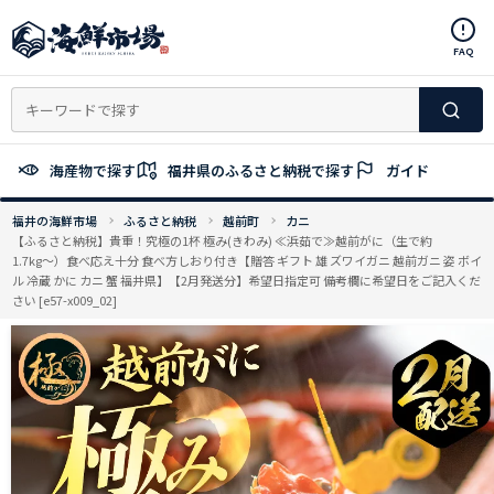
コ
ン
FAQ
テ
ン
ツ
へ
ス
海産物で探す
福井県のふるさと納税で探す
ガイド
キ
ッ
福井の海鮮市場
ふるさと納税
越前町
カニ
プ
【ふるさと納税】貴重！究極の1杯 極み(きわみ) ≪浜茹で≫越前がに（生で約
1.7kg〜）食べ応え十分 食べ方しおり付き【贈答 ギフト 雄 ズワイガニ 越前ガニ 姿 ボイ
ル 冷蔵 かに カニ 蟹 福井県】【2月発送分】希望日指定可 備考欄に希望日をご記入くだ
さい [e57-x009_02]