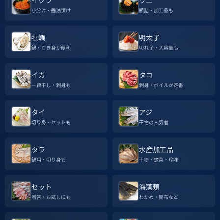
イクラ
ウニ
小分け・醤油漬け
瓶詰・加工品も
牡蠣
明太子
鍋・むき身が便利
切れ子・大容量も
イカ
タコ
一夜干し・刺身も
刺身・ボイルが定番
タイ
アジ
切り身・セットも
干物の人気者
タラ
水産加工品
鍋用・切り身も
干物・惣菜・珍味
セット
海藻類
贈答・お試しにも
わかめ・昆布など