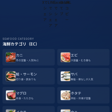
SEAFOOD CATEGORY
海鮮カテゴリ（EC）
カニ
エビ
冬の定番・人気No.1
大容量・むき身も
鮭・サーモン
サバ
切り身・訳ありも
無塩・骨なしが人気
マグロ
ホタテ
赤身・たたきも
貝柱・冷凍が定番