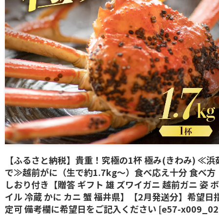
【ふるさと納税】貴重！究極の1杯 極み(きわみ) ≪浜
で≫越前がに（生で約1.7kg〜）食べ応え十分 食べ方
しおり付き【贈答 ギフト 雄 ズワイガニ 越前ガニ 姿 ボ
イル 冷蔵 かに カニ 蟹 福井県】【2月発送分】希望日
定可 備考欄に希望日をご記入ください [e57-x009_02