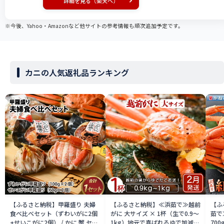
詳細を見る（楽天へ）
※今後、Yahoo・Amazonなど他サイトの参考情報も順次追加予定です。
カニの人気返礼品ランキング
【ふるさと納税】甲羅盛り 夫婦
【ふるさと納税】≪浜茹で≫越前
【ふ
食べ比べセット（ずわいがに2個
がに 大サイズ × 1杯（生で0.9〜
茹で
+せいこがに2個） / かに 蟹 セイ
1kg）地元で喜ばれるゆで加減・
700