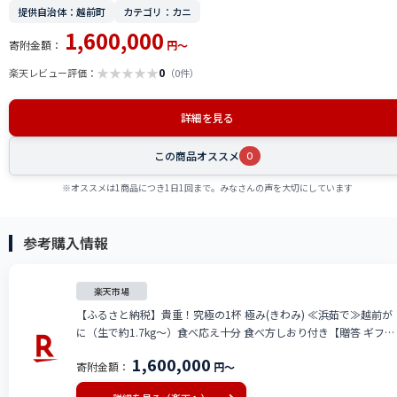
提供自治体：越前町
カテゴリ：カニ
1,600,000
寄附金額：
円～
★
★
★
★
★
0
楽天レビュー評価：
（0件）
詳細を見る
この商品オススメ
0
※オススメは1商品につき1日1回まで。みなさんの声を大切にしています
参考購入情報
楽天市場
【ふるさと納税】貴重！究極の1杯 極み(きわみ) ≪浜茹で≫越前が
に（生で約1.7kg〜）食べ応え十分 食べ方しおり付き【贈答 ギフト
雄 ズワイガニ 越前ガニ 姿 ボイル 冷蔵 かに カニ 蟹 福井県】【2月
1,600,000
寄附金額：
円～
発送分】希望日指定可 備考欄に希望日をご記入ください [e57-
x009_02]