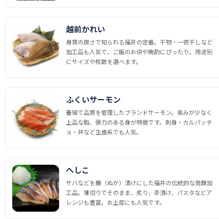
越前かれい
身質の良さで知られる福井の定番。干物・一夜干しなど
加工品も人気で、ご飯のお供や晩酌にぴったり。用途別
にサイズや枚数を選べます。
ふくいサーモン
養殖で品質を管理したブランドサーモン。臭みが少なく
上品な脂、弾力のある身が特徴です。刺身・カルパッチ
ョ・丼など生食系でも人気。
へしこ
サバなどを糠（ぬか）漬けにした福井の伝統的な発酵加
工品。薄切りでそのまま、炙り、茶漬け、パスタなどア
レンジも豊富。お土産にも人気です。