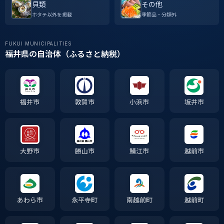
貝類
その他
ホタテ以外を掲載
季節品・分類外
FUKUI MUNICIPALITIES
福井県の自治体（ふるさと納税）
福井市
敦賀市
小浜市
坂井市
大野市
勝山市
鯖江市
越前市
あわら市
永平寺町
南越前町
越前町