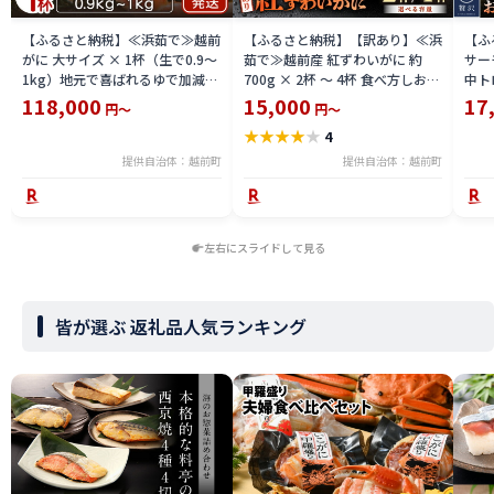
【ふるさと納税】≪浜茹で≫越前
【ふるさと納税】【訳あり】≪浜
【ふ
がに 大サイズ × 1杯（生で0.9〜
茹で≫越前産 紅ずわいがに 約
サーモ
1kg）地元で喜ばれるゆで加減・
700g × 2杯 〜 4杯 食べ方しおり
中ト
塩加減で越前の港から直送！【雄
付【紅ズワイガニ カニ かに 蟹 姿
小分
118,000
15,000
17
円～
円～
ズワイガニ ずわいがに 越前ガニ
ボイル 冷蔵 福井県】【4月発送
鮪 
★
★
★
★
★
4
姿 ボイル 冷蔵 福井県】【2月発
分】希望日指定不可
送分】希望日指定可 備考欄に希
提供自治体：越前町
提供自治体：越前町
望日をご記入ください [e23-
x004_02]
左右にスライドして見る
皆が選ぶ 返礼品人気ランキング