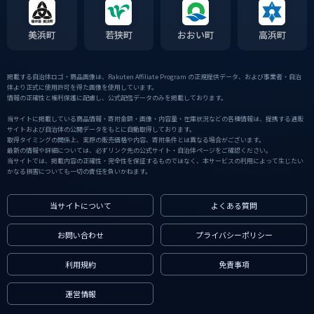
美浜町
若狭町
おおい町
高浜町
掲載する自治体ロゴ・商品画像は、Rakuten Affiliate Program の正規提供データ、および事業者・自治
体より正式に使用許可を得た画像を使用しています。
情報の正確性と権利保護に配慮し、公式配信データのみを掲載しております。
当サイトに掲載している商品情報・寄附金額・画像・内容量・在庫状況などの各種情報は、提携する通販
サイトおよび自治体の公開データをもとに自動取得しております。
取得タイミングの関係上、実際の販売価格や内容、寄附条件とは異なる場合がございます。
最新の情報や詳細については、必ずリンク先の公式サイト・自治体ページをご確認ください。
当サイトでは、掲載内容の正確性・完全性を保証するものではなく、本サービスの利用によって生じたい
かなる損害についても一切の責任を負いかねます。
当サイトについて
よくある質問
お問い合わせ
プライバシーポリシー
利用規約
免責事項
運営情報