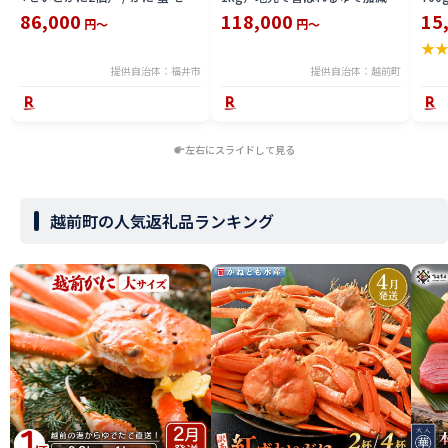
コ ずわい ズワイ 内子 外子 国産
塩加減で越前の港から直送！【雄
付【
86,000
118,000
15
円～
円～
冷凍 冬 冬の味覚 珍味 グルメ 国
ズワイガニ ずわいがに 越前ガニ
ボイ
★
産 送料無料 [H-065050]
姿 ボイル 冷蔵 福井県】【2月発
分】
送分】希望日指定可 備考欄に希
提供自治体：福井市
提供自治体：越前町
望日をご記入ください [e23-
x004_02]
左右にスライドして見る
越前町の人気返礼品ランキング