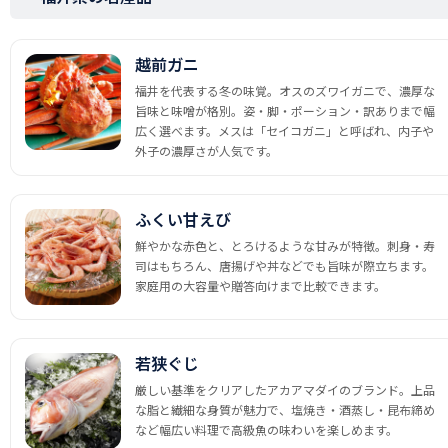
越前ガニ
福井を代表する冬の味覚。オスのズワイガニで、濃厚な
旨味と味噌が格別。姿・脚・ポーション・訳ありまで幅
広く選べます。メスは「セイコガニ」と呼ばれ、内子や
外子の濃厚さが人気です。
ふくい甘えび
鮮やかな赤色と、とろけるような甘みが特徴。刺身・寿
司はもちろん、唐揚げや丼などでも旨味が際立ちます。
家庭用の大容量や贈答向けまで比較できます。
若狭ぐじ
厳しい基準をクリアしたアカアマダイのブランド。上品
な脂と繊細な身質が魅力で、塩焼き・酒蒸し・昆布締め
など幅広い料理で高級魚の味わいを楽しめます。