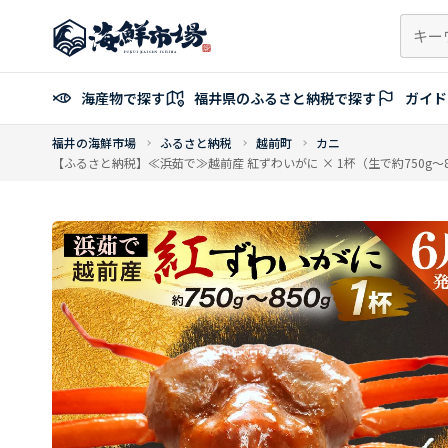
コ
ン
テ
ン
海産物で探す
福井県のふるさと納税で探す
ガイド
ツ
へ
福井の海鮮市場
ふるさと納税
越前町
カニ
ス
【ふるさと納税】≪浜茹で≫越前産 紅ずわいがに × 1杯（生で約750g～
キ
ッ
プ