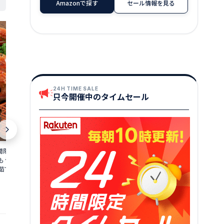
Amazonで探す
セール情報を見る
24H TIME SALE
只今開催中のタイムセール
限定 茹で 越前ガ
【ふるさと納税】総合1位獲得『年内配
【ふるさと納税
食通もうなる本場の味を
送可 (12月25日決済完了分まで)』着日指
ニ 約1.1kg
茹でガニ ズワイガ
定可能！最短3営業日以内発送【生食
味をぜひ、ご堪
井県 若狭町 お届け：
可】ますよね 商店の元祖 カット済み 生
茹でカニ 越前
13,000
147,000
円～
2026年3月31日（年
ずわい蟹 選べる 600g〜3.0kg【ますよ
海鮮 海鮮セッ
★
★
★
★
★
4.19
ね 海鮮 ズワイガニ カニ 蟹 刺身 カニし
届け：2025年1
ゃぶ お中元 お歳暮 ギフト】
日（年末年始
提供自治体：若狭町
提供自治体：敦賀市