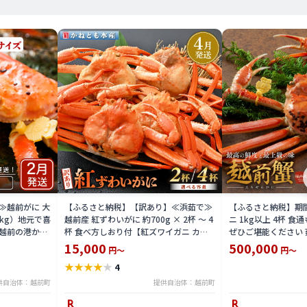
≫越前がに 大
【ふるさと納税】【訳あり】≪浜茹で≫
【ふるさと納税】期間
1kg）地元で喜
越前産 紅ずわいがに 約700g × 2杯 〜 4
ニ 1kg以上 4杯 
越前の港から
杯 食べ方しおり付【紅ズワイガニ カニ
ぜひご堪能ください 
わいがに 越前
かに 蟹 姿 ボイル 冷蔵 福井県】【4月発
ニ カニ 蟹 海鮮 福
15,000
500,000
円～
円～
県】【2月発送
送分】希望日指定不可
2025年11月10日～
★
★
★
★
★
4
に希望日をご記
末年始を除く）
供自治体：越前町
提供自治体：越前町