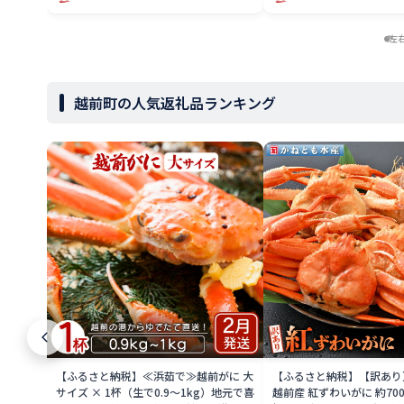
左
越前町の人気返礼品ランキング
【ふるさと納税】≪浜茹で≫越前がに 大
【ふるさと納税】【訳あり
サイズ × 1杯（生で0.9〜1kg）地元で喜
越前産 紅ずわいがに 約700g