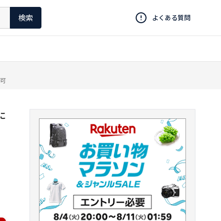
検索
よくある質問
不可
に
】