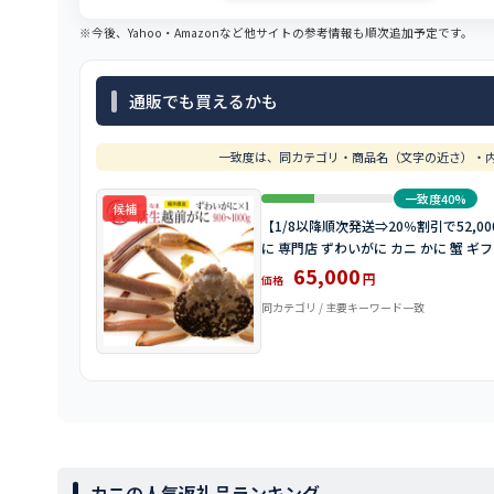
※今後、Yahoo・Amazonなど他サイトの参考情報も順次追加予定です。
通販でも買えるかも
一致度は、同カテゴリ・商品名（文字の近さ）・内
一致度40%
候補
【1/8以降順次発送⇒20％割引で52,000
に 専門店 ずわいがに カニ かに 蟹 ギ
65,000
円
価格
同カテゴリ / 主要キーワード一致
カニの人気返礼品ランキング