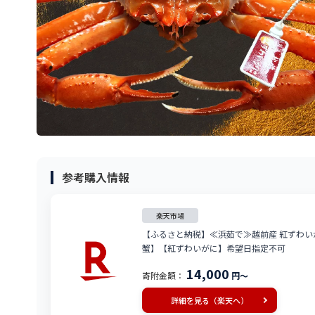
参考購入情報
楽天市場
【ふるさと納税】≪浜茹で≫越前産 紅ずわいがに
蟹】【紅ずわいがに】希望日指定不可
14,000
寄附金額：
円～
詳細を見る（楽天へ）