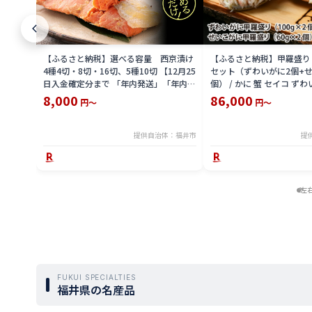
【ふるさと納税】選べる容量 西京漬け
【ふるさと納税】甲羅盛り
4種4切・8切・16切、5種10切 【12月25
セット（ずわいがに2個+せ
日入金確定分まで 「年内発送」「年内配
個） / かに 蟹 セイコ ずわ
送」「年内お届け」】/ レンジで温める
外子 国産 冷凍 冬 冬の味覚
8,000
86,000
円～
円～
だけ 西京焼き 湯煎 西京漬 送料無料
国産 送料無料 [H-065050]
提供自治体：福井市
提
左
FUKUI SPECIALTIES
福井県の名産品