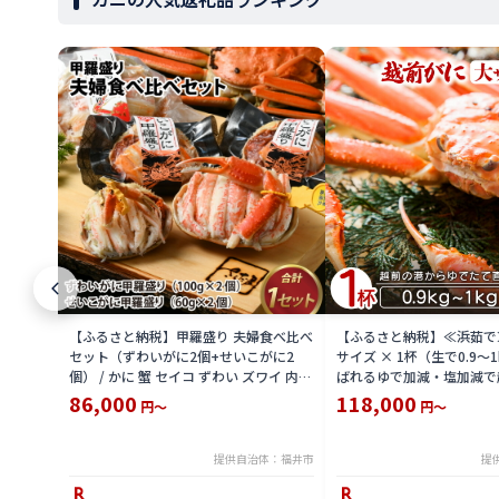
【ふるさと納税】甲羅盛り 夫婦食べ比べ
【ふるさと納税】≪浜茹で
セット（ずわいがに2個+せいこがに2
サイズ × 1杯（生で0.9〜
個） / かに 蟹 セイコ ずわい ズワイ 内子
ばれるゆで加減・塩加減で
外子 国産 冷凍 冬 冬の味覚 珍味 グルメ
直送！【雄 ズワイガニ ず
86,000
118,000
円～
円～
国産 送料無料 [H-065050]
ガニ 姿 ボイル 冷蔵 福井
分】希望日指定可 備考欄
入ください [e23-x004_02]
提供自治体：福井市
提