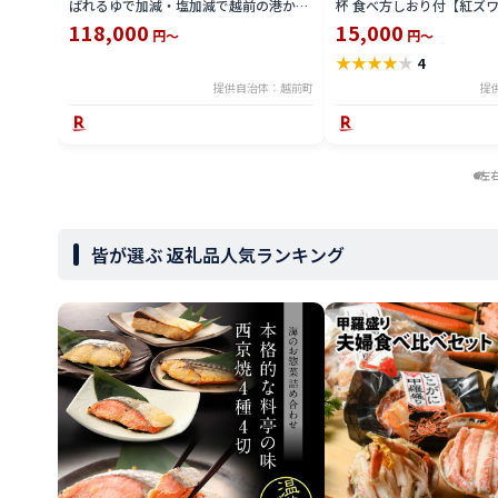
ばれるゆで加減・塩加減で越前の港から
杯 食べ方しおり付【紅ズワ
直送！【雄 ズワイガニ ずわいがに 越前
かに 蟹 姿 ボイル 冷蔵 福
118,000
15,000
円～
円～
ガニ 姿 ボイル 冷蔵 福井県】【2月発送
送分】希望日指定不可
★
★
★
★
★
4
分】希望日指定可 備考欄に希望日をご記
入ください [e23-x004_02]
提供自治体：越前町
提
左
皆が選ぶ 返礼品人気ランキング