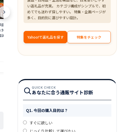
い返礼品が充実。 カテゴリ構成がシンプルで、初
めてでも迷わず探しやすい。 特集・企画ページが
多く、目的別に選びやすい設計。
浜茹で≫越前がに 大
【ふるさと納税】＜数量限定＞港町つる
【ふるさと納税
0.9〜1kg）地元で喜
がの潮風感じる 創作 海鮮丼の素 浜焼き
焼くだけ！ 骨取
加減で越前の港から
鯖 × Sio檸檬ペッパー 5食セット 若狭名
ット [A-0880
Yahoo!で返礼品を探す
特集をチェック
ニ ずわいがに 越前
物 浜焼き鯖を贅沢に使用 丼 どんぶり 海
魚 焼魚 焼くだ
18,000
10,000
円～
円
 福井県】【2月発送
鮮 サバ 鯖 ご飯にのせるだけ お酒の肴 ア
手軽 一人暮ら
備考欄に希望日をご記
レンジ 簡単 贈答 お中元
赤魚 銀ダラ た
4_02]
提供自治体：越前町
提供自治体：敦賀市
QUICK CHECK
あなたに合う通販サイト診断
Q1. 今回の購入目的は？
すぐに欲しい
じっくり比較して選びたい