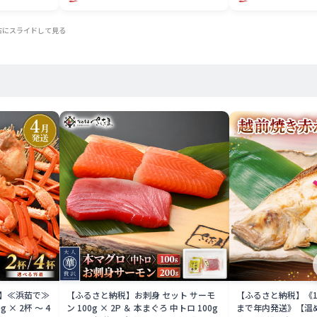
右にスライドして見る
】≪浜茹で≫
【ふるさと納税】お刺身 セット サーモ
【ふるさと納税】《1
 × 2杯 〜 4
ン 100g × 2P ＆ 本まぐろ 中トロ 100g
まで年内発送》【温