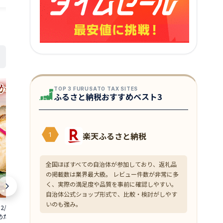
TOP 3 FURUSATO TAX SITES
ふるさと納税おすすめベスト3
楽天ふるさと納税
1
全国ほぼすべての自治体が参加しており、返礼品
の掲載数は業界最大級。 レビュー件数が非常に多
く、実際の満足度や品質を事前に確認しやすい。
自治体公式ショップ形式で、比較・検討がしやす
いのも強み。
2/25寄附決済完了
【ふるさと納税】鮮度抜群！越前町産 甘
【ふるさと納税
めだけ】焼き調理済
えび 250g × 2Pセット 小分け パックで
わいがに 2杯