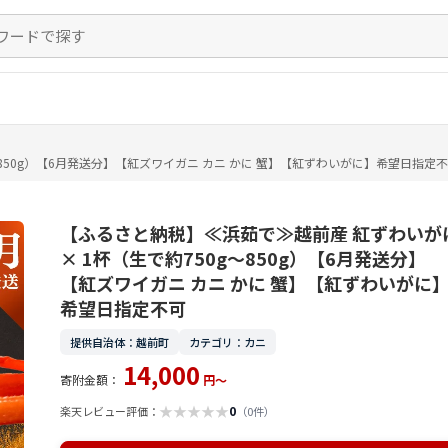
850g）【6月発送分】【紅ズワイガニ カニ かに 蟹】【紅ずわいがに】希望日指定
【ふるさと納税】≪浜茹で≫越前産 紅ずわいが
× 1杯（生で約750g～850g）【6月発送分】
【紅ズワイガニ カニ かに 蟹】【紅ずわいがに
希望日指定不可
提供自治体：越前町
カテゴリ：カニ
14,000
寄附金額：
円～
★
★
★
★
★
0
楽天レビュー評価：
（0件）