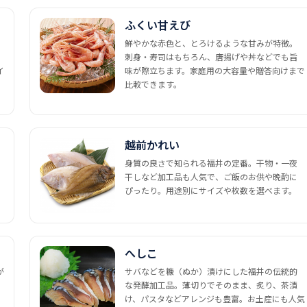
ふくい甘えび
鮮やかな赤色と、とろけるような甘みが特徴。
刺身・寿司はもちろん、唐揚げや丼などでも旨
イ
味が際立ちます。家庭用の大容量や贈答向けまで
比較できます。
越前かれい
身質の良さで知られる福井の定番。干物・一夜
干しなど加工品も人気で、ご飯のお供や晩酌に
ぴったり。用途別にサイズや枚数を選べます。
へしこ
が
サバなどを糠（ぬか）漬けにした福井の伝統的
な発酵加工品。薄切りでそのまま、炙り、茶漬
け、パスタなどアレンジも豊富。お土産にも人気