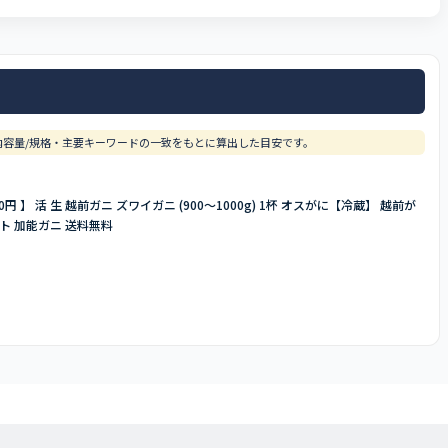
容量/規格・主要キーワードの一致をもとに算出した目安です。
円 】 活 生 越前ガニ ズワイガニ (900〜1000g) 1杯 オスがに【冷蔵】 越前が
フト 加能ガニ 送料無料