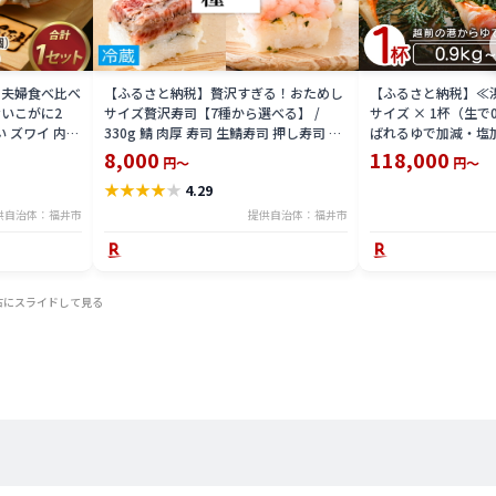
 夫婦食べ比べ
【ふるさと納税】贅沢すぎる！おためし
【ふるさと納税】≪
いこがに2
サイズ贅沢寿司【7種から選べる】 /
サイズ × 1杯（生で
い ズワイ 内子
330g 鯖 肉厚 寿司 生鯖寿司 押し寿司 ご
ばれるゆで加減・塩
 珍味 グルメ
褒美 おためし用 一人前 サバ 海鮮 棒寿司
直送！【雄 ズワイガ
8,000
118,000
円～
円～
バッテラ 魚貝 懐石料理 冷蔵配送 四季食
ガニ 姿 ボイル 冷蔵
★
★
★
★
★
4.29
彩 萩 送料無料 [A-013025]
分】希望日指定可 
入ください [e23-x00
供自治体：福井市
提供自治体：福井市
右にスライドして見る