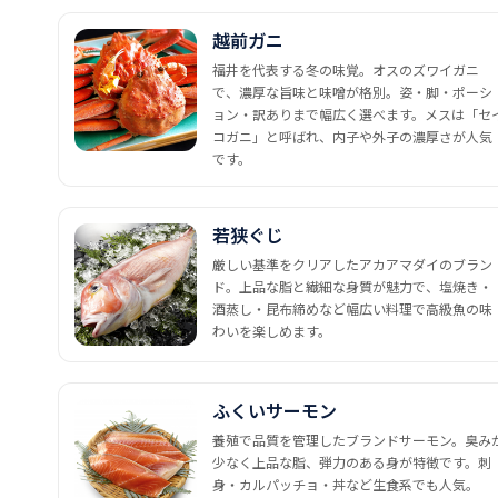
越前ガニ
福井を代表する冬の味覚。オスのズワイガニ
で、濃厚な旨味と味噌が格別。姿・脚・ポーシ
ョン・訳ありまで幅広く選べます。メスは「セ
コガニ」と呼ばれ、内子や外子の濃厚さが人気
です。
若狭ぐじ
厳しい基準をクリアしたアカアマダイのブラン
ド。上品な脂と繊細な身質が魅力で、塩焼き・
酒蒸し・昆布締めなど幅広い料理で高級魚の味
わいを楽しめます。
ふくいサーモン
養殖で品質を管理したブランドサーモン。臭み
少なく上品な脂、弾力のある身が特徴です。刺
身・カルパッチョ・丼など生食系でも人気。