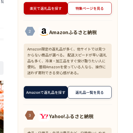
 5尾 干物 焼きカレ
食べやすい！【えび エビ 海老 刺身 海鮮
じ」セット【越
分け 総菜 焼魚 さかな
海産物 魚貝類 魚介類 新鮮 冷凍 】
かに 蟹 姿 ボ
10,000
23,000
楽天で返礼品を探す
特集ページを見る
円～
円
味直送シリーズ】
送分】希望日指定不
提供自治体：越前町
提供自治体：越前町
Amazonふるさと納税
2
Amazon限定の返礼品が多く、他サイトでは見つ
からない商品が選べる。 配送スピードが早い返礼
品も多く、冷凍・加工品をすぐ受け取りたい人に
便利。 普段Amazonを使っている人なら、操作に
迷わず寄附できる安心感がある。
Amazonで返礼品を探す
返礼品一覧を見る
Yahoo!ふるさと納税
3
食品・日用品・生活必需品など、日常使いしやす