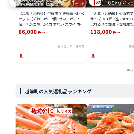
【ふるさと納税】甲羅盛り 夫婦食べ比べ
【ふるさと納税】≪浜茹で
セット（ずわいがに2個+せいこがに2
サイズ × 1杯（生で0.9〜
個） / かに 蟹 セイコ ずわい ズワイ 内子
ばれるゆで加減・塩加減で
外子 国産 冷凍 冬 冬の味覚 珍味 グルメ
直送！【雄 ズワイガニ ず
86,000
118,000
円～
円～
国産 送料無料 [H-065050]
ガニ 姿 ボイル 冷蔵 福井
分】希望日指定可 備考欄
入ください [e23-x004_02]
提供自治体：福井市
提
左
越前町の人気返礼品ランキング