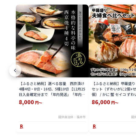
【ふるさと納税】選べる容量 西京漬け
【ふるさと納税】甲羅盛り
4種4切・8切・16切、5種10切 【12月25
セット（ずわいがに2個+せ
日入金確定分まで 「年内発送」「年内配
個） / かに 蟹 セイコ ずわ
送」「年内お届け」】/ レンジで温める
外子 国産 冷凍 冬 冬の味覚
8,000
86,000
円～
円～
だけ 西京焼き 湯煎 西京漬 送料無料
国産 送料無料 [H-065050]
提供自治体：福井市
提