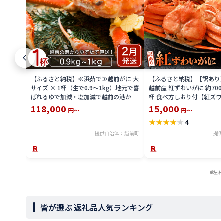
【ふるさと納税】≪浜茹で≫越前がに 大
【ふるさと納税】【訳あり
サイズ × 1杯（生で0.9〜1kg）地元で喜
越前産 紅ずわいがに 約700g
ばれるゆで加減・塩加減で越前の港から
杯 食べ方しおり付【紅ズワ
直送！【雄 ズワイガニ ずわいがに 越前
かに 蟹 姿 ボイル 冷蔵 福
118,000
15,000
円～
円～
ガニ 姿 ボイル 冷蔵 福井県】【2月発送
送分】希望日指定不可
★
★
★
★
★
4
分】希望日指定可 備考欄に希望日をご記
入ください [e23-x004_02]
提供自治体：越前町
提
左
皆が選ぶ 返礼品人気ランキング