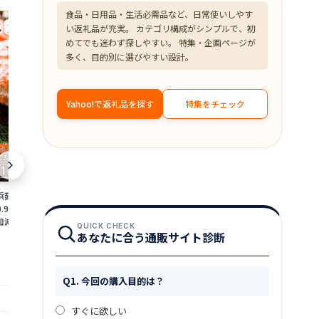
食品・日用品・生活必需品など、日常使いしやす
い返礼品が充実。 カテゴリ構成がシンプルで、初
めてでも迷わず探しやすい。 特集・企画ページが
多く、目的別に選びやすい設計。
Yahoo!で返礼品を探す
特集をチェック
浜茹で≫越前がに 大
【ふるさと納税】＜数量限定＞港町つる
【ふるさと納税
0.9〜1kg）地元で喜
がの潮風感じる 創作 海鮮丼の素 浜焼き
焼くだけ！ 骨取
加減で越前の港から
鯖 × Sio檸檬ペッパー 5食セット 若狭名
ット [A-0880
QUICK CHECK
ニ ずわいがに 越前
物 浜焼き鯖を贅沢に使用 丼 どんぶり 海
魚 焼魚 焼くだ
あなたに合う通販サイト診断
18,000
10,000
円～
円
 福井県】【2月発送
鮮 サバ 鯖 ご飯にのせるだけ お酒の肴 ア
手軽 一人暮ら
備考欄に希望日をご記
レンジ 簡単 贈答 お中元
赤魚 銀ダラ た
4_02]
提供自治体：越前町
提供自治体：敦賀市
Q1. 今回の購入目的は？
すぐに欲しい