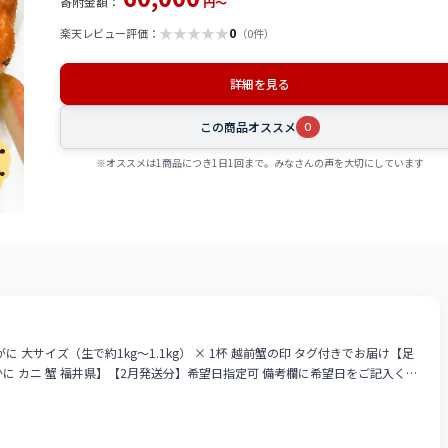
寄附金額：
円～
★
★
★
★
★
0
楽天レビュー評価：
（0件）
詳細を見る
この商品オススメ
0
※オススメは1商品につき1日1回まで。みなさんの声を大切にしています
大サイズ（生で約1kg～1.1kg） × 1杯 越前蟹の印 タグ付きでお届け【足
蔵 かに カニ 蟹 福井県】【2月発送分】希望日指定可 備考欄に希望日をご記入くだ