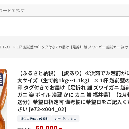
kg） × 1杯 越前蟹の印 タグ付きでお届け【足折れ 雄 ズワイガニ 越前ガニ 姿 
【ふるさと納税】【訳あり】≪浜茹で≫越前が
大サイズ（生で約1kg～1.1kg） × 1杯 越前蟹
印 タグ付きでお届け【足折れ 雄 ズワイガニ 越
ガニ 姿 ボイル 冷蔵 かに カニ 蟹 福井県】【2月
送分】希望日指定可 備考欄に希望日をご記入く
さい [e72-x004_02]
提供自治体：越前町
カテゴリ：カニ
60,000