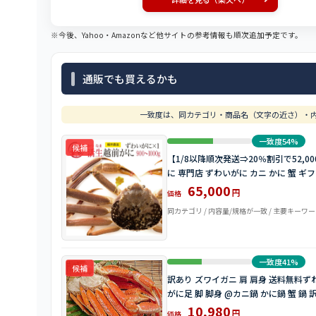
※今後、Yahoo・Amazonなど他サイトの参考情報も順次追加予定です。
通販でも買えるかも
一致度は、同カテゴリ・商品名（文字の近さ）・内
一致度54%
候補
【1/8以降順次発送⇒20％割引で52,000
に 専門店 ずわいがに カニ かに 蟹 ギ
65,000
円
価格
同カテゴリ / 内容量/規格が一致 / 主要キーワ
一致度41%
候補
訳あり ズワイガニ 肩 肩身 送料無料ずわ
がに足 脚 脚身 @カニ鍋 かに鍋 蟹 鍋
10,980
円
価格