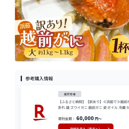
参考購入情報
楽天市場
【ふるさと納税】【訳あり】≪浜茹で≫越前がに 
折れ 雄 ズワイガニ 越前ガニ 姿 ボイル 冷
さい [e72-x004_02]
60,000
寄附金額：
円～
詳細を見る（楽天へ）