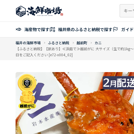
コ
ン
テ
ン
海産物で探す
福井県のふるさと納税で探す
ガイド
ツ
へ
福井の海鮮市場
ふるさと納税
越前町
カニ
ス
【ふるさと納税】【訳あり】≪浜茹で≫越前がに 大サイズ（生で約1kg～1.1
キ
日をご記入ください [e72-x004_02]
ッ
プ