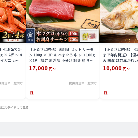
】≪浜茹で≫
【ふるさと納税】お刺身 セット サーモ
【ふるさと納税】《1
 × 2杯 〜 4
ン 100g × 2P ＆ 本まぐろ 中トロ 100g
まで年内発送》【温
イガニ カニ
×1P【福井県 冷凍 小分け 刺身 鮭 サケ
み 国産 越前赤かれい
井県】【4月発
さけ マグロ 鮪 】
イ / 冷凍 カレイ 小
17,000
10,000
円～
円～
魚 【越前海岸・美
[e15-a006]
供自治体：越前町
提供自治体：越前町
右にスライドして見る