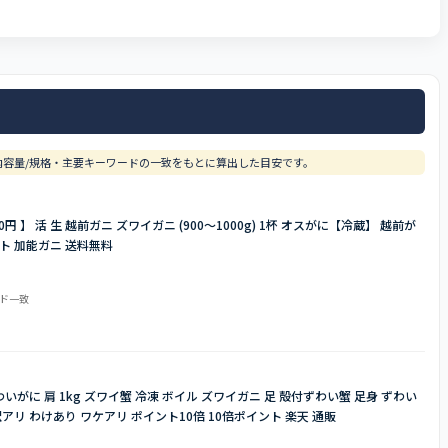
容量/規格・主要キーワードの一致をもとに算出した目安です。
円 】 活 生 越前ガニ ズワイガニ (900〜1000g) 1杯 オスがに【冷蔵】 越前が
フト 加能ガニ 送料無料
ード一致
いがに 肩 1kg ズワイ蟹 冷凍 ボイル ズワイガニ 足 殻付ずわい蟹 足身 ずわい
 訳アリ わけあり ワケアリ ポイント10倍 10倍ポイント 楽天 通販