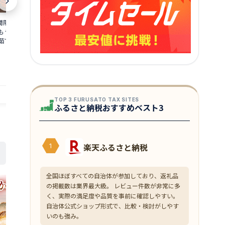
限定 茹で 越前ガ
【ふるさと納税】総合1位獲得『年内配
【ふるさと納税
食通もうなる本場の味を
送可 (12月25日決済完了分まで)』着日指
ニ 約1.1kg
茹でガニ ズワイガ
定可能！最短3営業日以内発送【生食
味をぜひ、ご堪
井県 若狭町 お届け：
可】ますよね 商店の元祖 カット済み 生
茹でカニ 越前
13,000
147,000
円～
2026年3月31日（年
ずわい蟹 選べる 600g〜3.0kg【ますよ
海鮮 海鮮セッ
★
★
★
★
★
4.19
ね 海鮮 ズワイガニ カニ 蟹 刺身 カニし
届け：2025年1
ゃぶ お中元 お歳暮 ギフト】
日（年末年始
提供自治体：若狭町
提供自治体：敦賀市
TOP 3 FURUSATO TAX SITES
ふるさと納税おすすめベスト3
楽天ふるさと納税
1
全国ほぼすべての自治体が参加しており、返礼品
の掲載数は業界最大級。 レビュー件数が非常に多
く、実際の満足度や品質を事前に確認しやすい。
自治体公式ショップ形式で、比較・検討がしやす
いのも強み。