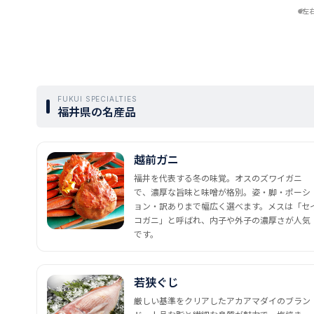
左
FUKUI SPECIALTIES
福井県の名産品
越前ガニ
福井を代表する冬の味覚。オスのズワイガニ
で、濃厚な旨味と味噌が格別。姿・脚・ポーシ
ョン・訳ありまで幅広く選べます。メスは「セ
コガニ」と呼ばれ、内子や外子の濃厚さが人気
です。
若狭ぐじ
厳しい基準をクリアしたアカアマダイのブラン