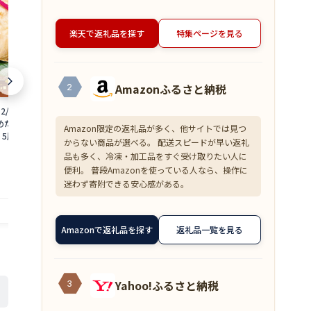
楽天で返礼品を探す
特集ページを見る
Amazonふるさと納税
2
2/25寄附決済完了
【ふるさと納税】鮮度抜群！越前町産 甘
【ふるさと納税
めだけ】焼き調理済
えび 250g × 2Pセット 小分け パックで
わいがに 2杯
Amazon限定の返礼品が多く、他サイトでは見つ
 5尾 干物 焼きカレ
食べやすい！【えび エビ 海老 刺身 海鮮
じ」セット【越
からない商品が選べる。 配送スピードが早い返礼
分け 総菜 焼魚 さかな
海産物 魚貝類 魚介類 新鮮 冷凍 】
かに 蟹 姿 ボ
10,000
23,000
円～
円
品も多く、冷凍・加工品をすぐ受け取りたい人に
味直送シリーズ】
送分】希望日指定不
便利。 普段Amazonを使っている人なら、操作に
迷わず寄附できる安心感がある。
提供自治体：越前町
提供自治体：越前町
Amazonで返礼品を探す
返礼品一覧を見る
Yahoo!ふるさと納税
3