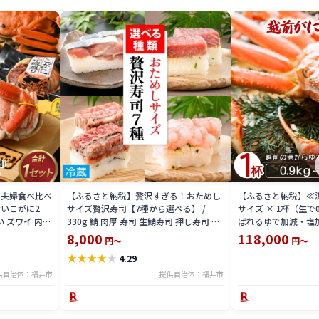
 夫婦食べ比べ
【ふるさと納税】贅沢すぎる！おためし
【ふるさと納税】≪
いこがに2
サイズ贅沢寿司【7種から選べる】 /
サイズ × 1杯（生で
い ズワイ 内子
330g 鯖 肉厚 寿司 生鯖寿司 押し寿司 ご
ばれるゆで加減・塩
 珍味 グルメ
褒美 おためし用 一人前 サバ 海鮮 棒寿司
直送！【雄 ズワイガ
8,000
118,000
円～
円～
バッテラ 魚貝 懐石料理 冷蔵配送 四季食
ガニ 姿 ボイル 冷蔵
★
★
★
★
★
4.29
彩 萩 送料無料 [A-013025]
分】希望日指定可 
入ください [e23-x00
供自治体：福井市
提供自治体：福井市