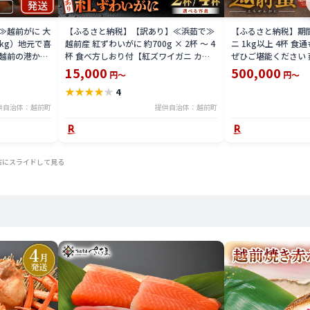
≫越前がに 大
【ふるさと納税】【訳あり】≪浜茹で≫
【ふるさと納税】期間
1kg）地元で喜
越前産 紅ずわいがに 約700g × 2杯 〜 4
ニ 1kg以上 4杯 
越前の港から
杯 食べ方しおり付【紅ズワイガニ カニ
ぜひご堪能ください 
わいがに 越前
かに 蟹 姿 ボイル 冷蔵 福井県】【4月発
ニ カニ 蟹 海鮮 福
15,000
500,000
円～
円～
県】【2月発送
送分】希望日指定不可
2025年11月10日～
★
★
★
★
★
4
に希望日をご記
末年始を除く）
供自治体：越前町
提供自治体：越前町
右にスライドして見る