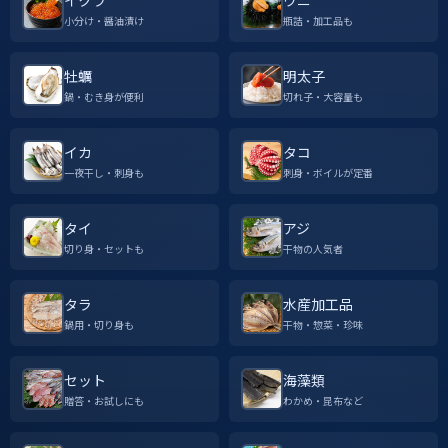
イクラ
ウニ
小分け・醤油漬け
瓶詰・加工品も
牡蠣
明太子
鍋・むき身が便利
切れ子・大容量も
イカ
タコ
一夜干し・刺身も
刺身・ボイルが定番
タイ
アジ
切り身・セットも
干物の人気者
タラ
水産加工品
鍋用・切り身も
干物・惣菜・珍味
セット
海藻類
贈答・お試しにも
わかめ・昆布など