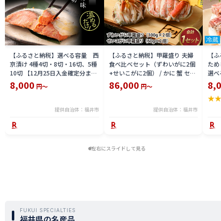
【ふるさと納税】選べる容量 西
【ふるさと納税】甲羅盛り 夫婦
【ふ
京漬け 4種4切・8切・16切、5種
食べ比べセット（ずわいがに2個
ため
10切 【12月25日入金確定分まで
+せいこがに2個） / かに 蟹 セイ
選べる
「年内発送」「年内配送」「年内
コ ずわい ズワイ 内子 外子 国産
鯖寿
8,000
86,000
8,
円～
円～
お届け」】/ レンジで温めるだけ
冷凍 冬 冬の味覚 珍味 グルメ 国
用 
★
西京焼き 湯煎 西京漬 送料無料
産 送料無料 [H-065050]
テラ
食彩 
提供自治体：福井市
提供自治体：福井市
左右にスライドして見る
FUKUI SPECIALTIES
福井県の名産品