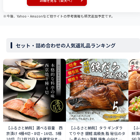
詳細を見る（楽天へ）
※今後、Yahoo・Amazonなど他サイトの参考情報も順次追加予定です。
セット・詰め合わせの人気返礼品ランキング
【ふるさと納税】選べる容量 西
【ふるさと納税】タラ ギンダラ
【ふ
京漬け 4種4切・8切・16切、5種
てりやき 銀鱈 高級魚 脂 秘伝のタ
鮮漬
10切 【12月25日入金確定分まで
レ 柔らかい 海鮮 焼魚 小分け 真
分) 