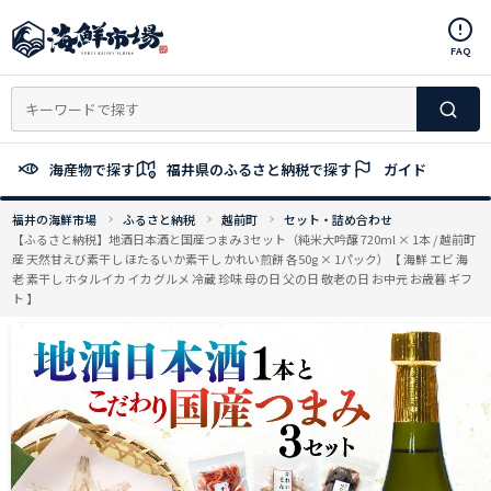
コ
ン
FAQ
テ
ン
ツ
へ
ス
海産物で探す
福井県のふるさと納税で探す
ガイド
キ
ッ
福井の海鮮市場
ふるさと納税
越前町
セット・詰め合わせ
プ
【ふるさと納税】地酒日本酒と国産つまみ 3セット（純米大吟醸 720ml × 1本 / 越前町
産 天然甘えび素干し ほたるいか素干し かれい煎餅 各50g × 1パック）【 海鮮 エビ 海
老 素干し ホタルイカ イカ グルメ 冷蔵 珍味 母の日 父の日 敬老の日 お中元 お歳暮 ギフ
ト 】