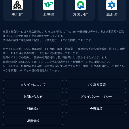
美浜町
若狭町
おおい町
高浜町
掲載する自治体ロゴ・商品画像は、Rakuten Affiliate Program の正規提供データ、および事業者・自治
体より正式に使用許可を得た画像を使用しています。
情報の正確性と権利保護に配慮し、公式配信データのみを掲載しております。
当サイトに掲載している商品情報・寄附金額・画像・内容量・在庫状況などの各種情報は、提携する通販
サイトおよび自治体の公開データをもとに自動取得しております。
取得タイミングの関係上、実際の販売価格や内容、寄附条件とは異なる場合がございます。
最新の情報や詳細については、必ずリンク先の公式サイト・自治体ページをご確認ください。
当サイトでは、掲載内容の正確性・完全性を保証するものではなく、本サービスの利用によって生じたい
かなる損害についても一切の責任を負いかねます。
当サイトについて
よくある質問
お問い合わせ
プライバシーポリシー
利用規約
免責事項
運営情報