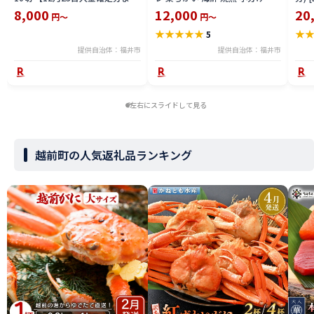
「年内発送」「年内配送」「年内
空パック 大きい 切り身 漬け込み
確定
8,000
12,000
20
円～
円～
お届け」】/ レンジで温めるだけ
湯銭 レンチン 簡単調理 冷凍配送
配送
★
★
★
★
★
★
5
西京焼き 湯煎 西京漬 送料無料
送料無料 / 特選 銀だら照り焼き 5
ン ま
切 [A-124001]
菜 
提供自治体：福井市
提供自治体：福井市
商店
本格
左右にスライドして見る
越前町の人気返礼品ランキング