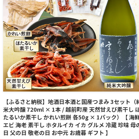
【ふるさと納税】地酒日本酒と国産つまみ 3セット（
米大吟醸 720ml × 1本 / 越前町産 天然甘えび素干し 
たるいか素干し かれい煎餅 各50g × 1パック）【 海
エビ 海老 素干し ホタルイカ イカ グルメ 冷蔵 珍味 母
日 父の日 敬老の日 お中元 お歳暮 ギフト 】