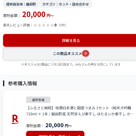
提供自治体：越前町
カテゴリ：セット・詰め合わせ
20,000
寄附金額：
円～
★
★
★
★
★
0
楽天レビュー評価：
（0件）
詳細を見る
この商品オススメ
0
※オススメは1商品につき1日1回まで。みなさんの声を大切にしています
参考購入情報
楽天市場
【ふるさと納税】地酒日本酒と国産つまみ 3セット（純米大吟醸
720ml × 1本 / 越前町産 天然甘えび素干し ほたるいか素干し かれ
い煎餅 各50g × 1パック）【 海鮮 エビ 海老 素干し ホタルイカ イ
20,000
寄附金額：
円～
カ グルメ 冷蔵 珍味 母の日 父の日 敬老の日 お中元 お歳暮 ギフト
】