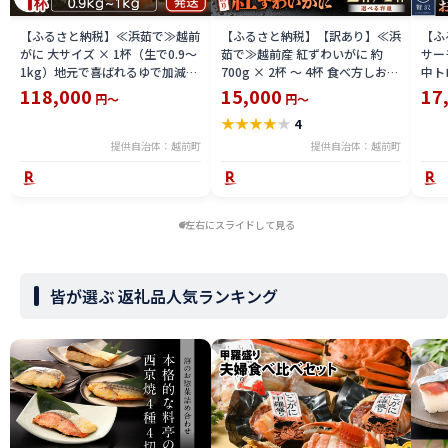
【ふるさと納税】≪浜茹で≫越前
【ふるさと納税】【訳あり】≪浜
【ふ
がに 大サイズ × 1杯（生で0.9〜
茹で≫越前産 紅ずわいがに 約
サーモ
1kg）地元で喜ばれるゆで加減・
700g × 2杯 〜 4杯 食べ方しおり
中ト
塩加減で越前の港から直送！【雄
付【紅ズワイガニ カニ かに 蟹 姿
小分
118,000
15,000
17
円～
円～
ズワイガニ ずわいがに 越前ガニ
ボイル 冷蔵 福井県】【4月発送
鮪 
★
★
★
★
★
4
姿 ボイル 冷蔵 福井県】【2月発
分】希望日指定不可
送分】希望日指定可 備考欄に希
提供自治体：越前町
提供自治体：越前町
望日をご記入ください [e23-
x004_02]
左右にスライドして見る
皆が選ぶ 返礼品人気ランキング