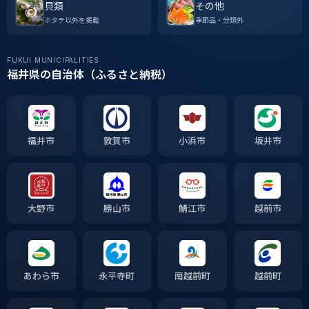
貝類
その他
ホタテ以外を掲載
季節品・分類外
FUKUI MUNICIPALITIES
福井県の自治体（ふるさと納税）
福井市
敦賀市
小浜市
坂井市
大野市
勝山市
鯖江市
越前市
あわら市
永平寺町
南越前町
越前町