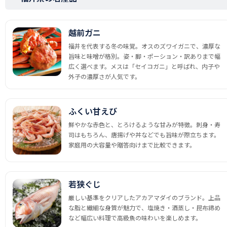
越前ガニ
福井を代表する冬の味覚。オスのズワイガニで、濃厚な
旨味と味噌が格別。姿・脚・ポーション・訳ありまで幅
広く選べます。メスは「セイコガニ」と呼ばれ、内子や
外子の濃厚さが人気です。
ふくい甘えび
鮮やかな赤色と、とろけるような甘みが特徴。刺身・寿
司はもちろん、唐揚げや丼などでも旨味が際立ちます。
家庭用の大容量や贈答向けまで比較できます。
若狭ぐじ
厳しい基準をクリアしたアカアマダイのブランド。上品
な脂と繊細な身質が魅力で、塩焼き・酒蒸し・昆布締め
など幅広い料理で高級魚の味わいを楽しめます。