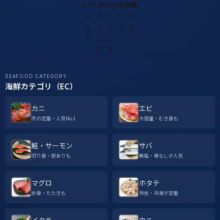
SEAFOOD CATEGORY
海鮮カテゴリ（EC）
カニ
エビ
冬の定番・人気No.1
大容量・むき身も
鮭・サーモン
サバ
切り身・訳ありも
無塩・骨なしが人気
マグロ
ホタテ
赤身・たたきも
貝柱・冷凍が定番