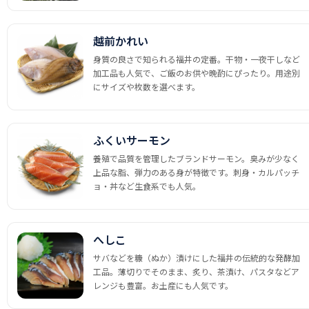
越前かれい
身質の良さで知られる福井の定番。干物・一夜干しなど
加工品も人気で、ご飯のお供や晩酌にぴったり。用途別
にサイズや枚数を選べます。
ふくいサーモン
養殖で品質を管理したブランドサーモン。臭みが少なく
上品な脂、弾力のある身が特徴です。刺身・カルパッチ
ョ・丼など生食系でも人気。
へしこ
サバなどを糠（ぬか）漬けにした福井の伝統的な発酵加
工品。薄切りでそのまま、炙り、茶漬け、パスタなどア
レンジも豊富。お土産にも人気です。