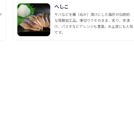
へしこ
が
サバなどを糠（ぬか）漬けにした福井の伝統的
な発酵加工品。薄切りでそのまま、炙り、茶漬
け、パスタなどアレンジも豊富。お土産にも人気
です。