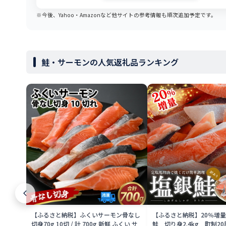
※今後、Yahoo・Amazonなど他サイトの参考情報も順次追加予定です。
鮭・サーモンの人気返礼品ランキング
【ふるさと納税】ふくいサーモン骨なし
【ふるさと納税】20％増
切身70g 10切 / 計 700g 新鮮 ふくい サ
鮭 切り身2.4kg 町制20