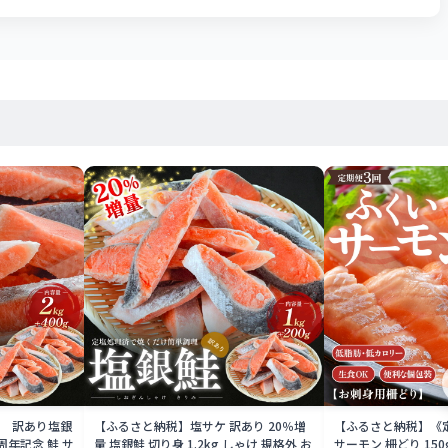
量 訳あり塩銀
【ふるさと納税】塩サケ 訳あり 20％増
【ふるさと納税】《
周年記念 鮭 サ
量 塩銀鮭 切り身 1.2kg しゃけ 規格外 お
サーモン 柵どり 150