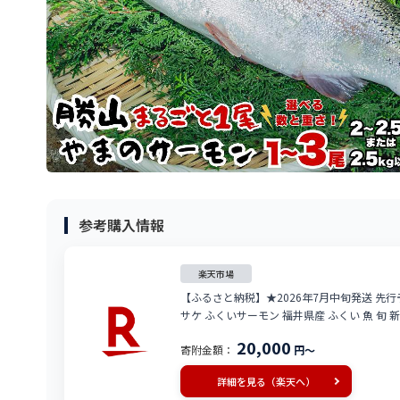
参考購入情報
楽天市場
【ふるさと納税】★2026年7月中旬発送 先行
サケ ふくいサーモン 福井県産 ふくい 魚 旬 新
20,000
寄附金額：
円～
詳細を見る（楽天へ）