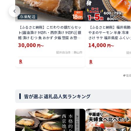
【ふるさと納税】こだわりの銀だらセッ
【ふるさと納税】福井県勝
ト(醤油漬け 9切れ・西京漬け 9切れ)| 銀
やまのサーモン 半身 冷凍 
鱈 漬け むつ 魚 おかず 夕飯 惣菜 お惣菜
さけ サケ 福井県産 ふくい 
おつまみ ご飯のお供
〆 海鮮 魚介
30,000
14,000
円～
円～
提供自治体：勝山市
提
左
皆が選ぶ 返礼品人気ランキング