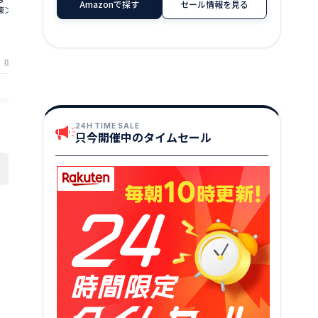
Amazonで探す
セール情報を見る
＞ ／ 生食OK 刺身
セット/ 送料無料 福井県 越前市 武生 冷
×1P【福井県 
凍 鮪 まぐろ サーモン タイ 鯛 鮭 いくら
さけ マグロ 鮪
12,000
17,000
円～
円
タレ付き いか イカ ぶり ブリ とびっこ
★
★
★
★
★
3.29
発送時期が選べる(18209)
提供自治体：あわら市
提供自治体：越前市
24H TIME SALE
只今開催中のタイムセール