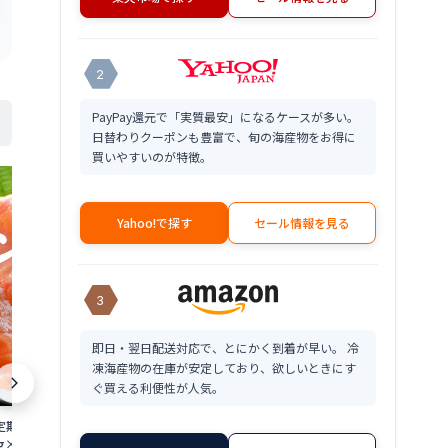
2
PayPay還元で「実質最安」になるケースが多い。
日替わりクーポンも豊富で、旬の海産物をお得に
買いやすいのが特徴。
Yahoo!で探す
セール情報を見る
3
即日・翌日配送対応で、とにかく到着が早い。 冷
凍海産物の在庫が安定しており、欲しいときにす
ぐ買える利便性が人気。
定期便3回》ふくい
【ふるさと納税】〈指定日着可〉【純国
【ふるさと納税
g×4パック 計600g
産】数量限定！海鮮丼の具の贅沢6種類
ン 100g × 2