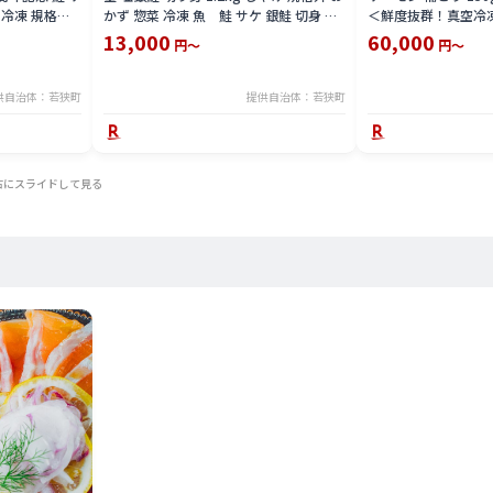
 冷凍 規格外
かず 惣菜 冷凍 魚 鮭 サケ 銀鮭 切身 お
＜鮮度抜群！真空冷凍
取り寄せ
鮭 国産
13,000
60,000
円～
円～
供自治体：若狭町
提供自治体：若狭町
右にスライドして見る