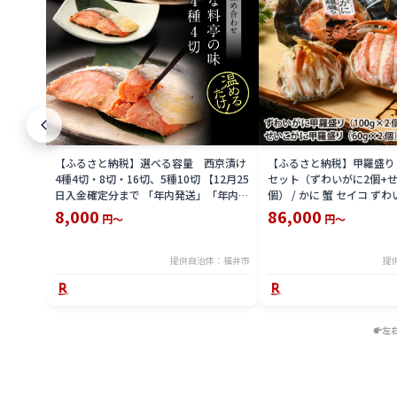
【ふるさと納税】選べる容量 西京漬け
【ふるさと納税】甲羅盛り
4種4切・8切・16切、5種10切 【12月25
セット（ずわいがに2個+せ
日入金確定分まで 「年内発送」「年内配
個） / かに 蟹 セイコ ずわ
送」「年内お届け」】/ レンジで温める
外子 国産 冷凍 冬 冬の味覚
8,000
86,000
円～
円～
だけ 西京焼き 湯煎 西京漬 送料無料
国産 送料無料 [H-065050]
提供自治体：福井市
提
左