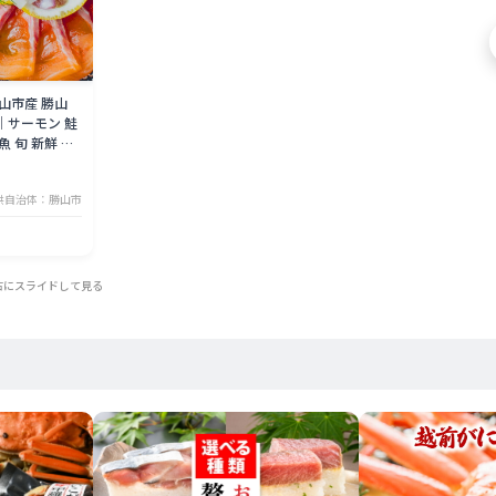
山市産 勝山
｜サーモン 鮭
魚 旬 新鮮 活
供自治体：勝山市
右にスライドして見る