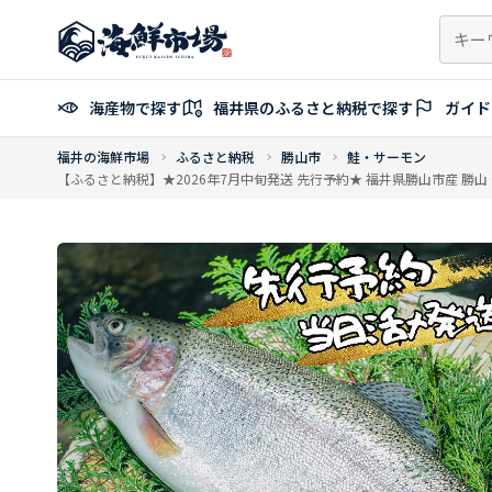
コ
ン
テ
ン
海産物で探す
福井県のふるさと納税で探す
ガイド
ツ
へ
福井の海鮮市場
ふるさと納税
勝山市
鮭・サーモン
ス
【ふるさと納税】★2026年7月中旬発送 先行予約★ 福井県勝山市産 勝山 や
キ
ッ
プ