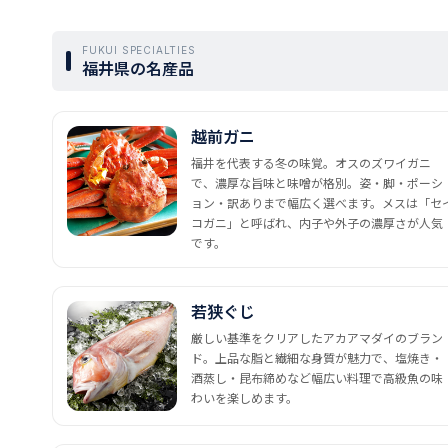
FUKUI SPECIALTIES
福井県の名産品
越前ガニ
福井を代表する冬の味覚。オスのズワイガニ
で、濃厚な旨味と味噌が格別。姿・脚・ポーシ
ョン・訳ありまで幅広く選べます。メスは「セ
コガニ」と呼ばれ、内子や外子の濃厚さが人気
です。
若狭ぐじ
厳しい基準をクリアしたアカアマダイのブラン
ド。上品な脂と繊細な身質が魅力で、塩焼き・
酒蒸し・昆布締めなど幅広い料理で高級魚の味
わいを楽しめます。