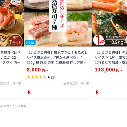
 夫婦食べ比べ
【ふるさと納税】贅沢すぎる！おためし
【ふるさと納税】≪
いこがに2
サイズ贅沢寿司【7種から選べる】 /
サイズ × 1杯（生で
い ズワイ 内子
330g 鯖 肉厚 寿司 生鯖寿司 押し寿司 ご
ばれるゆで加減・塩
 珍味 グルメ
褒美 おためし用 一人前 サバ 海鮮 棒寿司
直送！【雄 ズワイガ
8,000
118,000
円～
円～
バッテラ 魚貝 懐石料理 冷蔵配送 四季食
ガニ 姿 ボイル 冷蔵
★
★
★
★
★
4.29
彩 萩 送料無料 [A-013025]
分】希望日指定可 
入ください [e23-x00
供自治体：福井市
提供自治体：福井市
右にスライドして見る