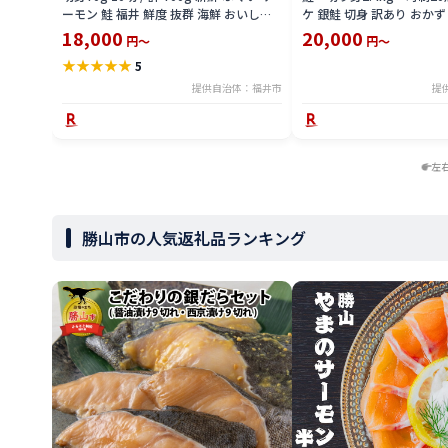
ーモン 鮭 福井 鮮度 抜群 海鮮 おいしい
ケ 銀鮭 切身 訳あり おかず
骨なし 手軽 おかず 冷凍 配送 10切れ
お取り寄せ 福井県 若狭町
18,000
20,000
円～
円～
70g 脂 のった 養殖 刺身 焼き ムニエル
★
★
★
★
★
5
カルパッチョ [A-083004]
提供自治体：福井市
提
左
勝山市の人気返礼品ランキング