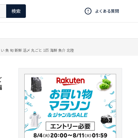
検索
よくある質問
魚 旬 新鮮 活〆 丸ごと 1匹 海鮮 魚介 北陸
ご
福
魚