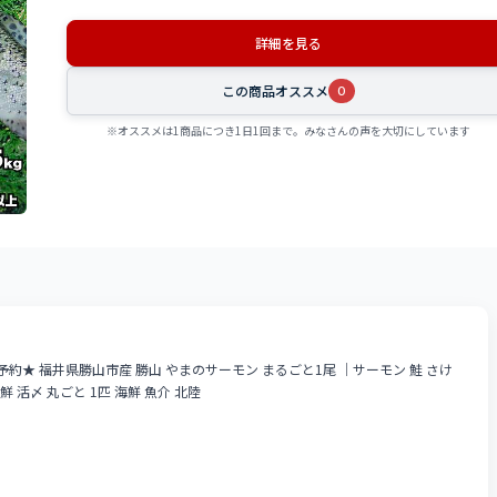
詳細を見る
この商品オススメ
0
※オススメは1商品につき1日1回まで。みなさんの声を大切にしています
予約★ 福井県勝山市産 勝山 やまのサーモン まるごと1尾 ｜サーモン 鮭 さけ
鮮 活〆 丸ごと 1匹 海鮮 魚介 北陸