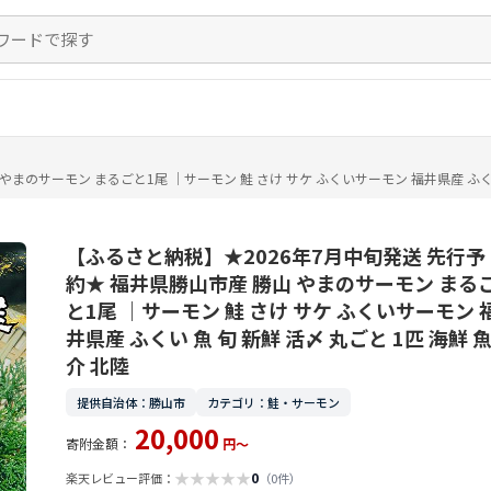
まのサーモン まるごと1尾 ｜サーモン 鮭 さけ サケ ふくいサーモン 福井県産 ふくい 
【ふるさと納税】★2026年7月中旬発送 先行予
約★ 福井県勝山市産 勝山 やまのサーモン まる
と1尾 ｜サーモン 鮭 さけ サケ ふくいサーモン 
井県産 ふくい 魚 旬 新鮮 活〆 丸ごと 1匹 海鮮 
介 北陸
提供自治体：勝山市
カテゴリ：鮭・サーモン
20,000
寄附金額：
円～
★
★
★
★
★
0
楽天レビュー評価：
（0件）