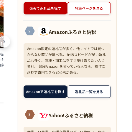
楽天で返礼品を探す
特集ページを見る
Amazonふるさと納税
2
Amazon限定の返礼品が多く、他サイトでは見つ
浜茹で≫越前がに 大
【ふるさと納税】＜数量限定＞港町つる
【ふるさと納税
からない商品が選べる。 配送スピードが早い返礼
0.9〜1kg）地元で喜
がの潮風感じる 創作 海鮮丼の素 浜焼き
焼くだけ！ 骨取
品も多く、冷凍・加工品をすぐ受け取りたい人に
加減で越前の港から
鯖 × Sio檸檬ペッパー 5食セット 若狭名
ット [A-0880
便利。 普段Amazonを使っている人なら、操作に
ニ ずわいがに 越前
物 浜焼き鯖を贅沢に使用 丼 どんぶり 海
魚 焼魚 焼くだ
18,000
10,000
迷わず寄附できる安心感がある。
円～
円
 福井県】【2月発送
鮮 サバ 鯖 ご飯にのせるだけ お酒の肴 ア
手軽 一人暮ら
備考欄に希望日をご記
レンジ 簡単 贈答 お中元
赤魚 銀ダラ た
4_02]
提供自治体：越前町
提供自治体：敦賀市
Amazonで返礼品を探す
返礼品一覧を見る
Yahoo!ふるさと納税
3
食品・日用品・生活必需品など、日常使いしやす