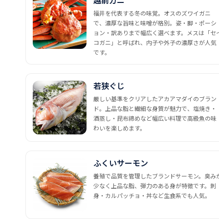
越前ガニ
福井を代表する冬の味覚。オスのズワイガニ
で、濃厚な旨味と味噌が格別。姿・脚・ポーシ
ョン・訳ありまで幅広く選べます。メスは「セ
コガニ」と呼ばれ、内子や外子の濃厚さが人気
です。
若狭ぐじ
厳しい基準をクリアしたアカアマダイのブラン
ド。上品な脂と繊細な身質が魅力で、塩焼き・
酒蒸し・昆布締めなど幅広い料理で高級魚の味
わいを楽しめます。
ふくいサーモン
養殖で品質を管理したブランドサーモン。臭み
少なく上品な脂、弾力のある身が特徴です。刺
身・カルパッチョ・丼など生食系でも人気。