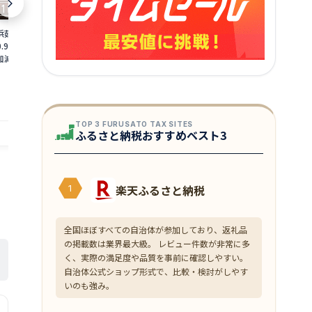
浜茹で≫越前がに 大
【ふるさと納税】＜数量限定＞港町つる
【ふるさと納税
0.9〜1kg）地元で喜
がの潮風感じる 創作 海鮮丼の素 浜焼き
焼くだけ！ 骨取
加減で越前の港から
鯖 × Sio檸檬ペッパー 5食セット 若狭名
ット [A-0880
ニ ずわいがに 越前
物 浜焼き鯖を贅沢に使用 丼 どんぶり 海
魚 焼魚 焼くだ
18,000
10,000
円～
円
 福井県】【2月発送
鮮 サバ 鯖 ご飯にのせるだけ お酒の肴 ア
手軽 一人暮ら
備考欄に希望日をご記
レンジ 簡単 贈答 お中元
赤魚 銀ダラ た
4_02]
提供自治体：越前町
提供自治体：敦賀市
TOP 3 FURUSATO TAX SITES
ふるさと納税おすすめベスト3
楽天ふるさと納税
1
全国ほぼすべての自治体が参加しており、返礼品
の掲載数は業界最大級。 レビュー件数が非常に多
く、実際の満足度や品質を事前に確認しやすい。
自治体公式ショップ形式で、比較・検討がしやす
いのも強み。