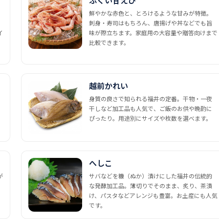
ふくい甘えび
鮮やかな赤色と、とろけるような甘みが特徴。
刺身・寿司はもちろん、唐揚げや丼などでも旨
イ
味が際立ちます。家庭用の大容量や贈答向けまで
比較できます。
越前かれい
身質の良さで知られる福井の定番。干物・一夜
干しなど加工品も人気で、ご飯のお供や晩酌に
ぴったり。用途別にサイズや枚数を選べます。
へしこ
が
サバなどを糠（ぬか）漬けにした福井の伝統的
な発酵加工品。薄切りでそのまま、炙り、茶漬
け、パスタなどアレンジも豊富。お土産にも人気
です。