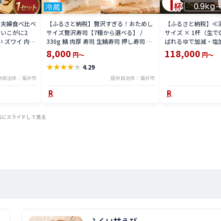
 夫婦食べ比べ
【ふるさと納税】贅沢すぎる！おためし
【ふるさと納税】≪
いこがに2
サイズ贅沢寿司【7種から選べる】 /
サイズ × 1杯（生で
い ズワイ 内子
330g 鯖 肉厚 寿司 生鯖寿司 押し寿司 ご
ばれるゆで加減・塩
 珍味 グルメ
褒美 おためし用 一人前 サバ 海鮮 棒寿司
直送！【雄 ズワイガ
8,000
118,000
円～
円～
バッテラ 魚貝 懐石料理 冷蔵配送 四季食
ガニ 姿 ボイル 冷蔵
★
★
★
★
★
4.29
彩 萩 送料無料 [A-013025]
分】希望日指定可 
入ください [e23-x00
供自治体：福井市
提供自治体：福井市
右にスライドして見る