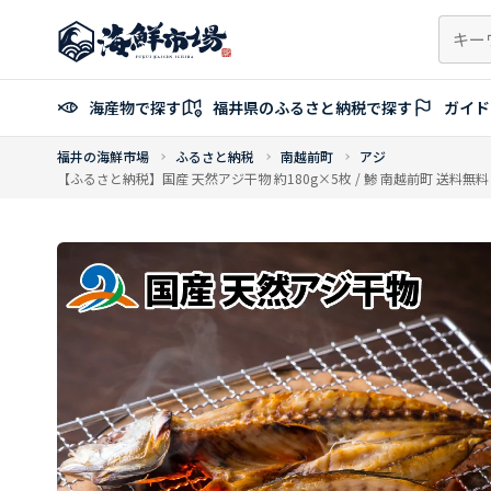
コ
ン
テ
ン
海産物で探す
福井県のふるさと納税で探す
ガイド
ツ
へ
福井の海鮮市場
ふるさと納税
南越前町
アジ
ス
【ふるさと納税】国産 天然アジ干物 約180g×5枚 / 鯵 南越前町 送料無料
キ
ッ
プ