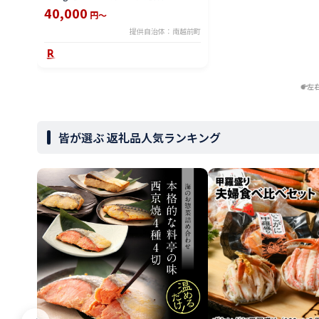
ボックス 直送 鮮魚／ 魚 詰め合わせ 新鮮
40,000
円～
煮物 焼き物 お造り 刺身 晩酌 食卓 漁師
提供自治体：南越前町
BBQ 冷蔵 送料無料 さへい 河野 越前 福
井 北陸 南越前町
左
皆が選ぶ 返礼品人気ランキング