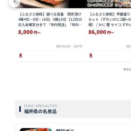
【ふるさと納税】選べる容量 西京漬け
【ふるさと納税】甲羅盛り
4種4切・8切・16切、5種10切 【12月25
セット（ずわいがに2個+せ
日入金確定分まで 「年内発送」「年内配
個） / かに 蟹 セイコ ずわ
送」「年内お届け」】/ レンジで温める
外子 国産 冷凍 冬 冬の味覚
8,000
86,000
円～
円～
だけ 西京焼き 湯煎 西京漬 送料無料
国産 送料無料 [H-065050]
提供自治体：福井市
提
左
FUKUI SPECIALTIES
福井県の名産品