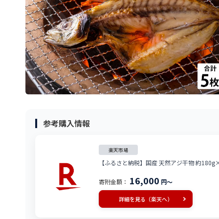
参考購入情報
楽天市場
【ふるさと納税】国産 天然アジ干物 約180g×
16,000
寄附金額：
円～
詳細を見る（楽天へ）