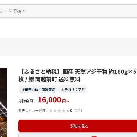
【ふるさと納税】国産 天然アジ干物 約180g×5
枚 / 鯵 南越前町 送料無料
提供自治体：南越前町
カテゴリ：アジ
16,000
寄附金額：
円～
★
★
★
★
★
0
楽天レビュー評価：
（0件）
詳細を見る