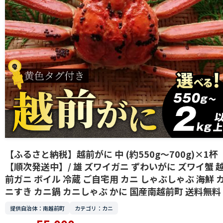
【ふるさと納税】越前がに 中 (約550g～700g)×1杯
【順次発送中】/ 雄 ズワイガニ ずわいがに ズワイ蟹 
前ガニ ボイル 冷蔵 ご自宅用 カニ しゃぶしゃぶ 海鮮 
ニすき カニ鍋 カニしゃぶ かに 国産南越前町 送料無料
提供自治体：南越前町
カテゴリ：カニ