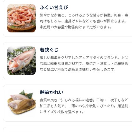
ふくい甘えび
鮮やかな赤色と、とろけるような甘みが特徴。刺身・寿
司はもちろん、唐揚げや丼などでも旨味が際立ちます。
家庭用の大容量や贈答向けまで比較できます。
若狭ぐじ
厳しい基準をクリアしたアカアマダイのブランド。上品
な脂と繊細な身質が魅力で、塩焼き・酒蒸し・昆布締め
など幅広い料理で高級魚の味わいを楽しめます。
越前かれい
身質の良さで知られる福井の定番。干物・一夜干しなど
加工品も人気で、ご飯のお供や晩酌にぴったり。用途別
にサイズや枚数を選べます。