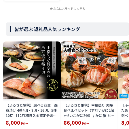
左右にスライドして見る
皆が選ぶ 返礼品人気ランキング
【ふるさと納税】選べる容量 西
【ふるさと納税】甲羅盛り 夫婦
【ふ
京漬け 4種4切・8切・16切、5種
食べ比べセット（ずわいがに2個
ため
10切 【12月25日入金確定分まで
+せいこがに2個） / かに 蟹 セイ
選べる
「年内発送」「年内配送」「年内
コ ずわい ズワイ 内子 外子 国産
鯖寿
8,000
86,000
8,
円～
円～
お届け」】/ レンジで温めるだけ
冷凍 冬 冬の味覚 珍味 グルメ 国
用 