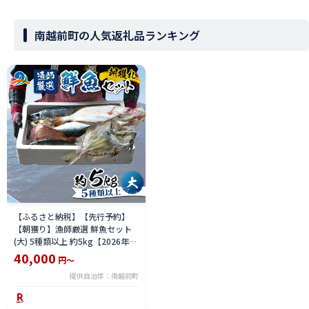
南越前町の人気返礼品ランキング
【ふるさと納税】【先行予約】
【朝獲り】漁師厳選 鮮魚セット
(大) 5種類以上 約5kg【2026年4
月以降発送再開】 鮮魚ボックス
40,000
円～
直送 鮮魚／ 魚 詰め合わせ 新鮮
提供自治体：南越前町
煮物 焼き物 お造り 刺身 晩酌 食
卓 漁師BBQ 冷蔵 送料無料 さへ
い 河野 越前 福井 北陸 南越前町