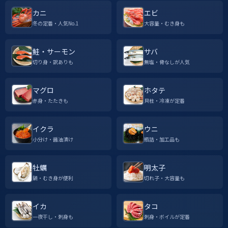
カニ
エビ
冬の定番・人気No.1
大容量・むき身も
鮭・サーモン
サバ
切り身・訳ありも
無塩・骨なしが人気
マグロ
ホタテ
赤身・たたきも
貝柱・冷凍が定番
イクラ
ウニ
小分け・醤油漬け
瓶詰・加工品も
牡蠣
明太子
鍋・むき身が便利
切れ子・大容量も
イカ
タコ
一夜干し・刺身も
刺身・ボイルが定番