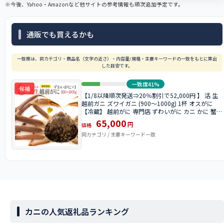
※今後、Yahoo・Amazonなど他サイトの参考情報も順次追加予定です。
通販でも買えるかも
一致度は、同カテゴリ・商品名（文字の近さ）・内容量/規格・主要キーワードの一致をもとに算出
した目安です。
一致度41%
候補
【1/8以降順次発送⇒20％割引で52,000円 】 活 生
越前ガニ ズワイガニ (900〜1000g) 1杯 オスがに
【冷蔵】 越前がに 専門店 ずわいがに カニ かに 蟹
ギフト 加能ガニ 送料無料
65,000
円
価格
同カテゴリ / 主要キーワード一致
カニの人気返礼品ランキング