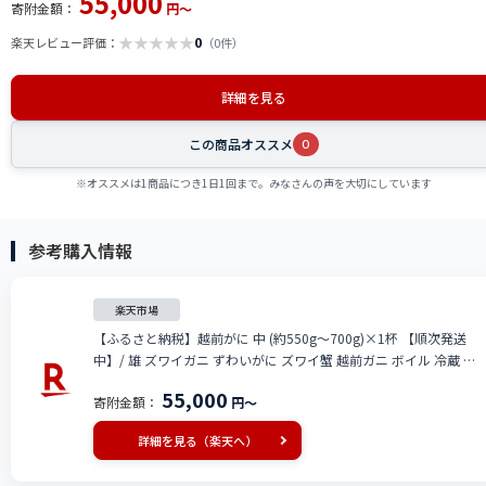
55,000
寄附金額：
円～
★
★
★
★
★
0
楽天レビュー評価：
（0件）
詳細を見る
この商品オススメ
0
※オススメは1商品につき1日1回まで。みなさんの声を大切にしています
参考購入情報
楽天市場
【ふるさと納税】越前がに 中 (約550g～700g)×1杯 【順次発送
中】/ 雄 ズワイガニ ずわいがに ズワイ蟹 越前ガニ ボイル 冷蔵 ご
自宅用 カニ しゃぶしゃぶ 海鮮 カニすき カニ鍋 カニしゃぶ かに 国
55,000
寄附金額：
円～
産南越前町 送料無料
詳細を見る（楽天へ）