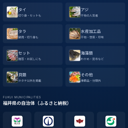
タイ
アジ
切り身・セットも
干物の人気者
タラ
水産加工品
鍋用・切り身も
干物・惣菜・珍味
セット
海藻類
贈答・お試しにも
わかめ・昆布など
貝類
その他
ホタテ以外を掲載
季節品・分類外
FUKUI MUNICIPALITIES
福井県の自治体（ふるさと納税）