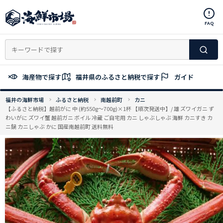
コ
ン
FAQ
テ
ン
ツ
へ
ス
海産物で探す
福井県のふるさと納税で探す
ガイド
キ
ッ
福井の海鮮市場
ふるさと納税
南越前町
カニ
プ
【ふるさと納税】越前がに 中 (約550g～700g)×1杯 【順次発送中】/ 雄 ズワイガニ ず
わいがに ズワイ蟹 越前ガニ ボイル 冷蔵 ご自宅用 カニ しゃぶしゃぶ 海鮮 カニすき カ
ニ鍋 カニしゃぶ かに 国産南越前町 送料無料