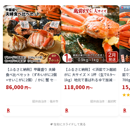
【ふるさと納税】甲羅盛り 夫婦
【ふるさと納税】≪浜茹で≫越前
【ふ
食べ比べセット（ずわいがに2個
がに 大サイズ × 1杯（生で0.9〜
茹で
+せいこがに2個） / かに 蟹 セイ
1kg）地元で喜ばれるゆで加減・
700
コ ずわい ズワイ 内子 外子 国産
塩加減で越前の港から直送！【雄
付【
86,000
118,000
15
円～
円～
冷凍 冬 冬の味覚 珍味 グルメ 国
ズワイガニ ずわいがに 越前ガニ
ボイ
★
産 送料無料 [H-065050]
姿 ボイル 冷蔵 福井県】【2月発
分】
送分】希望日指定可 備考欄に希
提供自治体：福井市
提供自治体：越前町
望日をご記入ください [e23-
x004_02]
左右にスライドして見る