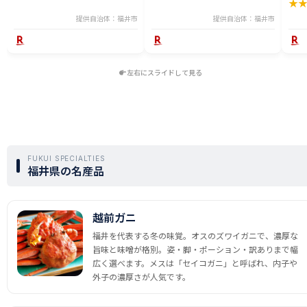
★
西京焼き 湯煎 西京漬 送料無料
産 送料無料 [H-065050]
テラ
食彩 
提供自治体：福井市
提供自治体：福井市
左右にスライドして見る
FUKUI SPECIALTIES
福井県の名産品
越前ガニ
福井を代表する冬の味覚。オスのズワイガニで、濃厚な
旨味と味噌が格別。姿・脚・ポーション・訳ありまで幅
広く選べます。メスは「セイコガニ」と呼ばれ、内子や
外子の濃厚さが人気です。