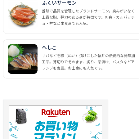
ふくいサーモン
養殖で品質を管理したブランドサーモン。臭みが少なく
上品な脂、弾力のある身が特徴です。刺身・カルパッチ
ョ・丼など生食系でも人気。
へしこ
サバなどを糠（ぬか）漬けにした福井の伝統的な発酵加
工品。薄切りでそのまま、炙り、茶漬け、パスタなどア
レンジも豊富。お土産にも人気です。