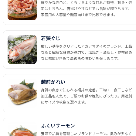
鮮やかな赤色と、とろけるような甘みが特徴。刺身・寿
司はもちろん、唐揚げや丼などでも旨味が際立ちます。
家庭用の大容量や贈答向けまで比較できます。
若狭ぐじ
厳しい基準をクリアしたアカアマダイのブランド。上品
な脂と繊細な身質が魅力で、塩焼き・酒蒸し・昆布締め
など幅広い料理で高級魚の味わいを楽しめます。
越前かれい
身質の良さで知られる福井の定番。干物・一夜干しなど
加工品も人気で、ご飯のお供や晩酌にぴったり。用途別
にサイズや枚数を選べます。
ふくいサーモン
養殖で品質を管理したブランドサーモン。臭みが少なく