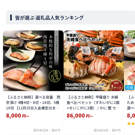
皆が選ぶ 返礼品人気ランキング
【ふるさと納税】選べる容量 西
【ふるさと納税】甲羅盛り 夫婦
【ふ
京漬け 4種4切・8切・16切、5種
食べ比べセット（ずわいがに2個
ため
10切 【12月25日入金確定分まで
+せいこがに2個） / かに 蟹 セイ
選べる
「年内発送」「年内配送」「年内
コ ずわい ズワイ 内子 外子 国産
鯖寿
8,000
86,000
8,
円～
円～
お届け」】/ レンジで温めるだけ
冷凍 冬 冬の味覚 珍味 グルメ 国
用 
★
西京焼き 湯煎 西京漬 送料無料
産 送料無料 [H-065050]
テラ
食彩 
提供自治体：福井市
提供自治体：福井市