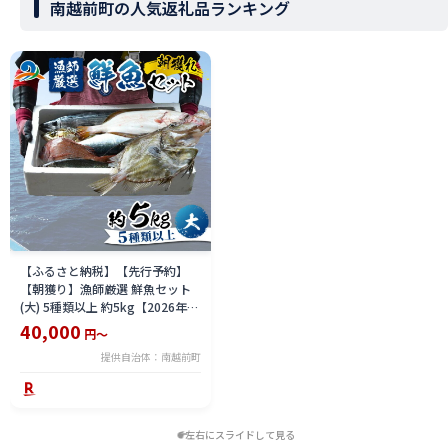
南越前町の人気返礼品ランキング
【ふるさと納税】【先行予約】
【朝獲り】漁師厳選 鮮魚セット
(大) 5種類以上 約5kg【2026年4
月以降発送再開】 鮮魚ボックス
40,000
円～
直送 鮮魚／ 魚 詰め合わせ 新鮮
提供自治体：南越前町
煮物 焼き物 お造り 刺身 晩酌 食
卓 漁師BBQ 冷蔵 送料無料 さへ
い 河野 越前 福井 北陸 南越前町
左右にスライドして見る