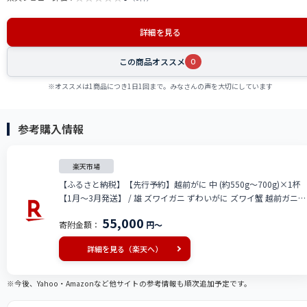
詳細を見る
この商品オススメ
0
※オススメは1商品につき1日1回まで。みなさんの声を大切にしています
参考購入情報
楽天市場
【ふるさと納税】【先行予約】越前がに 中 (約550g～700g)×1杯
【1月～3月発送】 / 雄 ズワイガニ ずわいがに ズワイ蟹 越前ガニ
ボイル 冷蔵 南越前町 送料無料
55,000
寄附金額：
円～
詳細を見る（楽天へ）
※今後、Yahoo・Amazonなど他サイトの参考情報も順次追加予定です。