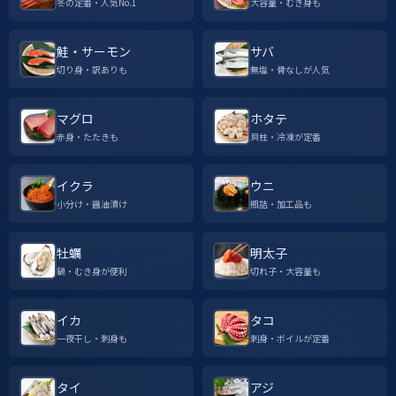
冬の定番・人気No.1
大容量・むき身も
鮭・サーモン
サバ
切り身・訳ありも
無塩・骨なしが人気
マグロ
ホタテ
赤身・たたきも
貝柱・冷凍が定番
イクラ
ウニ
小分け・醤油漬け
瓶詰・加工品も
牡蠣
明太子
鍋・むき身が便利
切れ子・大容量も
イカ
タコ
一夜干し・刺身も
刺身・ボイルが定番
タイ
アジ