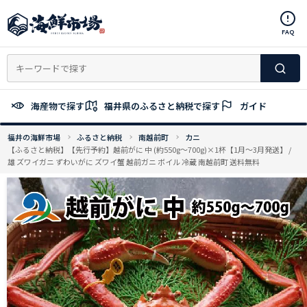
コ
ン
FAQ
テ
ン
ツ
へ
ス
海産物で探す
福井県のふるさと納税で探す
ガイド
キ
ッ
福井の海鮮市場
ふるさと納税
南越前町
カニ
プ
【ふるさと納税】【先行予約】越前がに 中 (約550g～700g)×1杯【1月～3月発送】 /
雄 ズワイガニ ずわいがに ズワイ蟹 越前ガニ ボイル 冷蔵 南越前町 送料無料