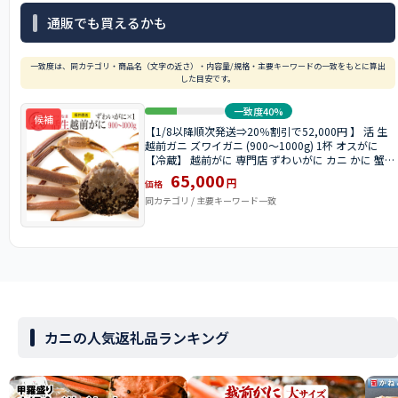
通販でも買えるかも
一致度は、同カテゴリ・商品名（文字の近さ）・内容量/規格・主要キーワードの一致をもとに算出
した目安です。
一致度40%
候補
【1/8以降順次発送⇒20％割引で52,000円 】 活 生
越前ガニ ズワイガニ (900〜1000g) 1杯 オスがに
【冷蔵】 越前がに 専門店 ずわいがに カニ かに 蟹
ギフト 加能ガニ 送料無料
65,000
円
価格
同カテゴリ / 主要キーワード一致
カニの人気返礼品ランキング