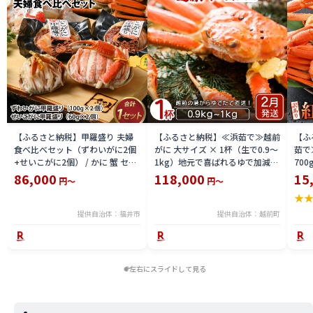
【ふるさと納税】甲羅盛り 夫婦
【ふるさと納税】≪浜茹で≫越前
【ふ
食べ比べセット（ずわいがに2個
がに 大サイズ × 1杯（生で0.9〜
茹で
+せいこがに2個） / かに 蟹 セイ
1kg）地元で喜ばれるゆで加減・
700
コ ずわい ズワイ 内子 外子 国産
塩加減で越前の港から直送！【雄
付【
86,000
118,000
15
円～
円～
冷凍 冬 冬の味覚 珍味 グルメ 国
ズワイガニ ずわいがに 越前ガニ
ボイ
★
産 送料無料 [H-065050]
姿 ボイル 冷蔵 福井県】【2月発
分】
送分】希望日指定可 備考欄に希
提供自治体：福井市
提供自治体：越前町
望日をご記入ください [e23-
x004_02]
左右にスライドして見る