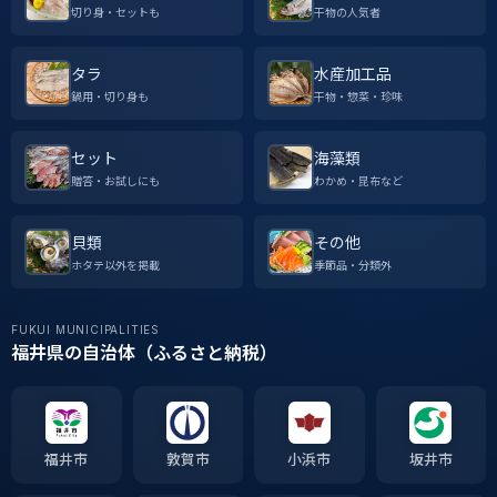
切り身・セットも
干物の人気者
タラ
水産加工品
鍋用・切り身も
干物・惣菜・珍味
セット
海藻類
贈答・お試しにも
わかめ・昆布など
貝類
その他
ホタテ以外を掲載
季節品・分類外
FUKUI MUNICIPALITIES
福井県の自治体（ふるさと納税）
福井市
敦賀市
小浜市
坂井市