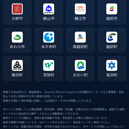
大野市
勝山市
鯖江市
越前市
あわら市
永平寺町
南越前町
越前町
美浜町
若狭町
おおい町
高浜町
掲載する自治体ロゴ・商品画像は、Rakuten Affiliate Program の正規提供データ、および事業者・自治
体より正式に使用許可を得た画像を使用しています。
情報の正確性と権利保護に配慮し、公式配信データのみを掲載しております。
当サイトに掲載している商品情報・寄附金額・画像・内容量・在庫状況などの各種情報は、提携する通販
サイトおよび自治体の公開データをもとに自動取得しております。
取得タイミングの関係上、実際の販売価格や内容、寄附条件とは異なる場合がございます。
最新の情報や詳細については、必ずリンク先の公式サイト・自治体ページをご確認ください。
当サイトでは、掲載内容の正確性・完全性を保証するものではなく、本サービスの利用によって生じたい