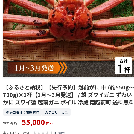
【ふるさと納税】【先行予約】越前がに 中 (約550g～
700g)×1杯【1月～3月発送】 / 雄 ズワイガニ ずわい
がに ズワイ蟹 越前ガニ ボイル 冷蔵 南越前町 送料無料
提供自治体：南越前町
カテゴリ：カニ
55,000
寄附金額：
円～
★
★
★
★
★
0
楽天レビュー評価：
（0件）