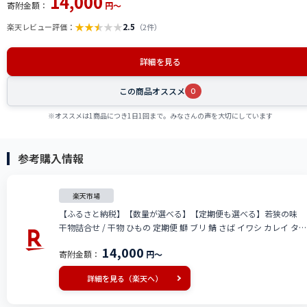
14,000
寄附金額：
円～
★
★
★
★
★
2.5
楽天レビュー評価：
（2件）
詳細を見る
この商品オススメ
0
※オススメは1商品につき1日1回まで。みなさんの声を大切にしています
参考購入情報
楽天市場
【ふるさと納税】【数量が選べる】【定期便も選べる】若狭の味
干物詰合せ / 干物 ひもの 定期便 鰤 ブリ 鯖 さば イワシ カレイ タイ
鯛 アジ 【配送不可地域：離島】 / まるほ商店 [BFCS005]
14,000
寄附金額：
円～
詳細を見る（楽天へ）