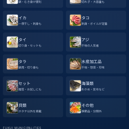
鍋・むき身が便利
切れ子・大容量も
イカ
タコ
一夜干し・刺身も
刺身・ボイルが定番
タイ
アジ
切り身・セットも
干物の人気者
タラ
水産加工品
鍋用・切り身も
干物・惣菜・珍味
セット
海藻類
贈答・お試しにも
わかめ・昆布など
貝類
その他
ホタテ以外を掲載
季節品・分類外
FUKUI MUNICIPALITIES