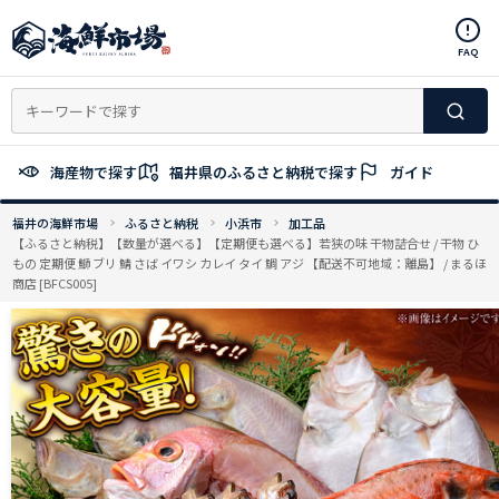
コ
ン
FAQ
テ
ン
ツ
へ
ス
海産物で探す
福井県のふるさと納税で探す
ガイド
キ
ッ
福井の海鮮市場
ふるさと納税
小浜市
加工品
プ
【ふるさと納税】【数量が選べる】【定期便も選べる】若狭の味 干物詰合せ / 干物 ひ
もの 定期便 鰤 ブリ 鯖 さば イワシ カレイ タイ 鯛 アジ 【配送不可地域：離島】 / まるほ
商店 [BFCS005]