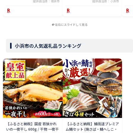
提供自治体：坂井市
提供自治体：小浜市
北海道・沖縄・離島】
[BFAE023]
左右にスライドして見る
小浜市の人気返礼品ランキング
【ふるさと納税】国産 若狭かれ
【ふるさと納税】鯖街道プレミア
いの一夜干し 600g / 干物 一夜干
ム鯖セット (焼さば・鯖へしこ・