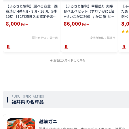
【ふるさと納税】選べる容量 西
【ふるさと納税】甲羅盛り 夫婦
【ふ
京漬け 4種4切・8切・16切、5種
食べ比べセット（ずわいがに2個
ため
10切 【12月25日入金確定分まで
+せいこがに2個） / かに 蟹 セイ
選べる
「年内発送」「年内配送」「年内
コ ずわい ズワイ 内子 外子 国産
鯖寿
8,000
86,000
8,
円～
円～
お届け」】/ レンジで温めるだけ
冷凍 冬 冬の味覚 珍味 グルメ 国
用 
★
西京焼き 湯煎 西京漬 送料無料
産 送料無料 [H-065050]
テラ
食彩 
提供自治体：福井市
提供自治体：福井市
左右にスライドして見る
FUKUI SPECIALTIES
福井県の名産品
越前ガニ
福井を代表する冬の味覚。オスのズワイガニで、濃厚な