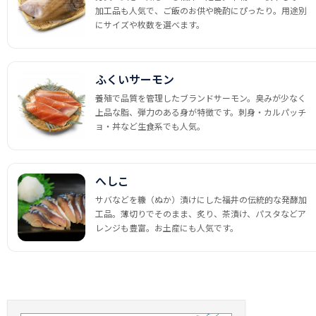
加工品も人気で、ご飯のお供や晩酌にぴったり。用途別
にサイズや枚数を選べます。
ふくいサーモン
養殖で品質を管理したブランドサーモン。臭みが少なく
上品な脂、弾力のある身が特徴です。刺身・カルパッチ
ョ・丼など生食系でも人気。
へしこ
サバなどを糠（ぬか）漬けにした福井の伝統的な発酵加
工品。薄切りでそのまま、炙り、茶漬け、パスタなどア
レンジも豊富。お土産にも人気です。