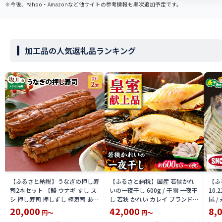
※今後、Yahoo・Amazonなど他サイトの参考情報も順次追加予定です。
加工品の人気返礼品ランキング
【ふるさと納税】うなぎの押し寿
【ふるさと納税】国産 若狭かれ
【ふ
司2本セット 【鰻 ウナギ すし ス
いの一夜干し 600g / 干物 一夜干
10
シ 押し寿司 押しずし 棒寿司 あき
し 若狭 かれい カレイ ブランド
尾 
さかり】
福井 ヤナギムシカレイ 焼き魚 魚
20,000
42,000
8,
円～
円～
介 冷凍 小分け 【配送不可地域：