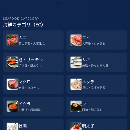
SEAFOOD CATEGORY
海鮮カテゴリ（EC）
カニ
エビ
冬の定番・人気No.1
大容量・むき身も
鮭・サーモン
サバ
切り身・訳ありも
無塩・骨なしが人気
マグロ
ホタテ
赤身・たたきも
貝柱・冷凍が定番
イクラ
ウニ
小分け・醤油漬け
瓶詰・加工品も
牡蠣
明太子