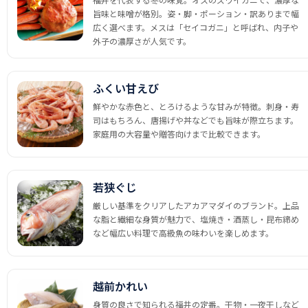
旨味と味噌が格別。姿・脚・ポーション・訳ありまで幅
広く選べます。メスは「セイコガニ」と呼ばれ、内子や
外子の濃厚さが人気です。
ふくい甘えび
鮮やかな赤色と、とろけるような甘みが特徴。刺身・寿
司はもちろん、唐揚げや丼などでも旨味が際立ちます。
家庭用の大容量や贈答向けまで比較できます。
若狭ぐじ
厳しい基準をクリアしたアカアマダイのブランド。上品
な脂と繊細な身質が魅力で、塩焼き・酒蒸し・昆布締め
など幅広い料理で高級魚の味わいを楽しめます。
越前かれい
身質の良さで知られる福井の定番。干物・一夜干しなど