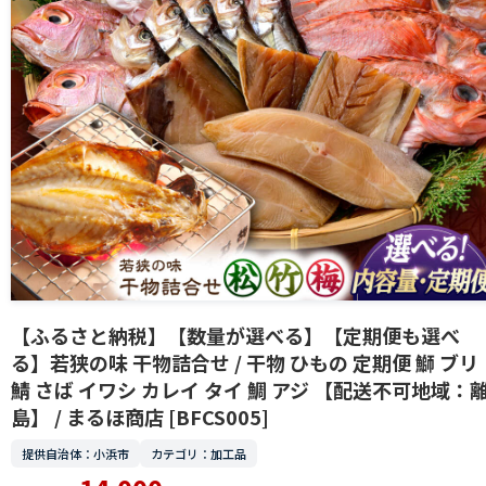
【ふるさと納税】【数量が選べる】【定期便も選べ
る】若狭の味 干物詰合せ / 干物 ひもの 定期便 鰤 ブリ
鯖 さば イワシ カレイ タイ 鯛 アジ 【配送不可地域：
島】 / まるほ商店 [BFCS005]
提供自治体：小浜市
カテゴリ：加工品