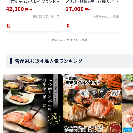
し 若狭 かれい カレイ ブランド
〆サバ・鯖醤油干し) / 鯖 サバ さ
福井 ヤナギムシカレイ 焼き魚 魚
ば 小浜市 / 上杉商店 【配送不可
42,000
17,000
円～
円～
介 冷凍 小分け 【配送不可地域：
地域：北海道・沖縄・離島】
提供自治体：小浜市
提供自治体：小浜市
北海道・沖縄・離島】
[BFAD018]
[BFAE023]
左右にスライドして見る
皆が選ぶ 返礼品人気ランキング