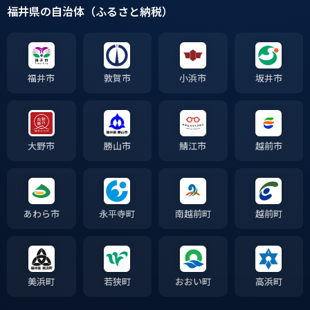
福井県の自治体（ふるさと納税）
福井市
敦賀市
小浜市
坂井市
大野市
勝山市
鯖江市
越前市
あわら市
永平寺町
南越前町
越前町
美浜町
若狭町
おおい町
高浜町