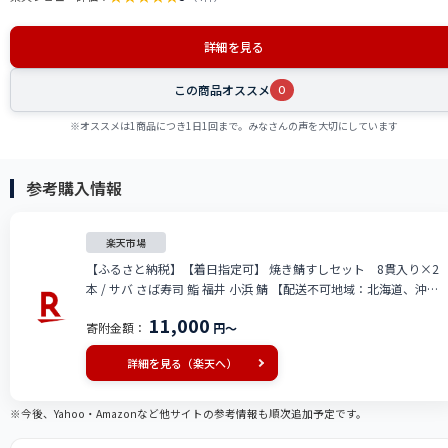
詳細を見る
この商品オススメ
0
※オススメは1商品につき1日1回まで。みなさんの声を大切にしています
参考購入情報
楽天市場
【ふるさと納税】【着日指定可】 焼き鯖すしセット 8貫入り×2
本 / サバ さば寿司 鮨 福井 小浜 鯖 【配送不可地域：北海道、沖
縄、離島】 小浜市 / 若廣 [BFAM009]
11,000
寄附金額：
円～
詳細を見る（楽天へ）
※今後、Yahoo・Amazonなど他サイトの参考情報も順次追加予定です。