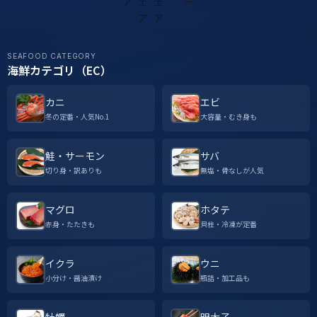
SEAFOOD CATEGORY
海鮮カテゴリ（EC）
カニ
エビ
冬の定番・人気No.1
大容量・むき身も
鮭・サーモン
サバ
切り身・訳ありも
無塩・骨なしが人気
マグロ
ホタテ
赤身・たたきも
貝柱・冷凍が定番
イクラ
ウニ
小分け・醤油漬け
瓶詰・加工品も