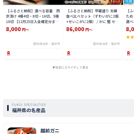
【ふるさと納税】選べる容量 西
【ふるさと納税】甲羅盛り 夫婦
【ふ
京漬け 4種4切・8切・16切、5種
食べ比べセット（ずわいがに2個
ため
10切 【12月25日入金確定分まで
+せいこがに2個） / かに 蟹 セイ
選べる
「年内発送」「年内配送」「年内
コ ずわい ズワイ 内子 外子 国産
鯖寿
8,000
86,000
8,
円～
円～
お届け」】/ レンジで温めるだけ
冷凍 冬 冬の味覚 珍味 グルメ 国
用 
★
西京焼き 湯煎 西京漬 送料無料
産 送料無料 [H-065050]
テラ
食彩 
提供自治体：福井市
提供自治体：福井市
左右にスライドして見る
FUKUI SPECIALTIES
福井県の名産品
越前ガニ