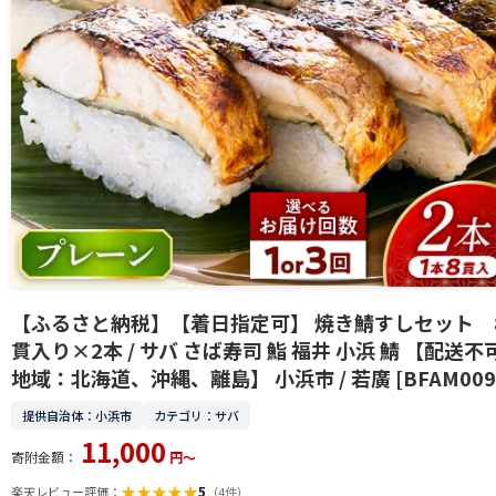
【ふるさと納税】【着日指定可】 焼き鯖すしセット 
貫入り×2本 / サバ さば寿司 鮨 福井 小浜 鯖 【配送不
地域：北海道、沖縄、離島】 小浜市 / 若廣 [BFAM009
提供自治体：小浜市
カテゴリ：サバ
11,000
寄附金額：
円～
★
★
★
★
★
5
楽天レビュー評価：
（4件）