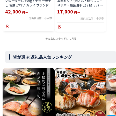
いの一夜干し 600g / 干物 一夜干
ム鯖セット (焼さば・鯖へしこ・
し 若狭 かれい カレイ ブランド
〆サバ・鯖醤油干し) / 鯖 サバ さ
福井 ヤナギムシカレイ 焼き魚 魚
ば 小浜市 / 上杉商店 【配送不可
42,000
17,000
円～
円～
介 冷凍 小分け 【配送不可地域：
地域：北海道・沖縄・離島】
提供自治体：小浜市
提供自治体：小浜市
北海道・沖縄・離島】
[BFAD018]
[BFAE023]
左右にスライドして見る
皆が選ぶ 返礼品人気ランキング