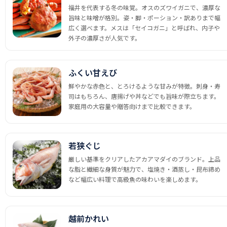
福井を代表する冬の味覚。オスのズワイガニで、濃厚な
旨味と味噌が格別。姿・脚・ポーション・訳ありまで幅
広く選べます。メスは「セイコガニ」と呼ばれ、内子や
外子の濃厚さが人気です。
ふくい甘えび
鮮やかな赤色と、とろけるような甘みが特徴。刺身・寿
司はもちろん、唐揚げや丼などでも旨味が際立ちます。
家庭用の大容量や贈答向けまで比較できます。
若狭ぐじ
厳しい基準をクリアしたアカアマダイのブランド。上品
な脂と繊細な身質が魅力で、塩焼き・酒蒸し・昆布締め
など幅広い料理で高級魚の味わいを楽しめます。
越前かれい