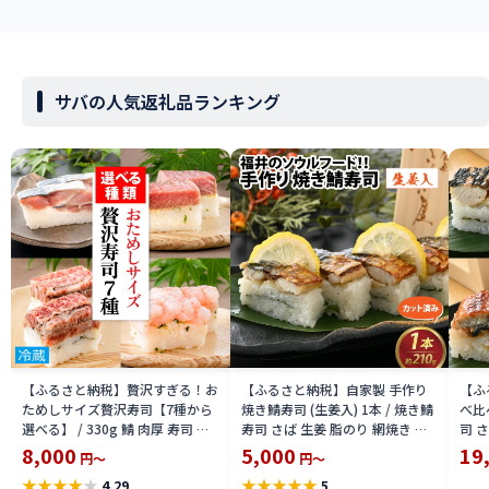
サバの人気返礼品ランキング
【ふるさと納税】贅沢すぎる！お
【ふるさと納税】自家製 手作り
【ふ
ためしサイズ贅沢寿司【7種から
焼き鯖寿司 (生姜入) 1本 / 焼き鯖
べ比
選べる】 / 330g 鯖 肉厚 寿司 生
寿司 さば 生姜 脂のり 網焼き 香
司 
鯖寿司 押し寿司 ご褒美 おためし
ばしい 焼き 福井 ソウルフード
香ば
8,000
5,000
19
円～
円～
用 一人前 サバ 海鮮 棒寿司 バッ
210g ギフト プレゼント 冷凍配
厚 
★
★
★
★
★
★
★
★
★
★
4.29
5
テラ 魚貝 懐石料理 冷蔵配送 四季
送 手軽 [A-065030]
い 