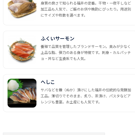
身質の良さで知られる福井の定番。干物・一夜干しなど
加工品も人気で、ご飯のお供や晩酌にぴったり。用途別
にサイズや枚数を選べます。
ふくいサーモン
養殖で品質を管理したブランドサーモン。臭みが少なく
上品な脂、弾力のある身が特徴です。刺身・カルパッチ
ョ・丼など生食系でも人気。
へしこ
サバなどを糠（ぬか）漬けにした福井の伝統的な発酵加
工品。薄切りでそのまま、炙り、茶漬け、パスタなどア
レンジも豊富。お土産にも人気です。