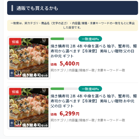
通販でも買えるかも
一致度は、同カテゴリ・商品名（文字の近さ）・内容量/規格・主要キーワードの一致をもとに算出
した目安です。
一致度48%
候補
焼き鯖寿司 2本 4本 中身を選べる 柚子、蟹寿司、鰻
寿司から選べます【冷凍便】 美味しい贈物 父の日
お中元 ギフト
5,400
円
価格
同カテゴリ / 内容量/規格が一致 / 主要キーワード一致
一致度48%
候補
焼き鯖寿司 2本 4本 中身を選べる 柚子、蟹寿司、鰻
寿司から選べます【冷凍便】 美味しい贈物 お中元
父の日 ギフト
6,299
円
価格
同カテゴリ / 内容量/規格が一致 / 主要キーワード一致