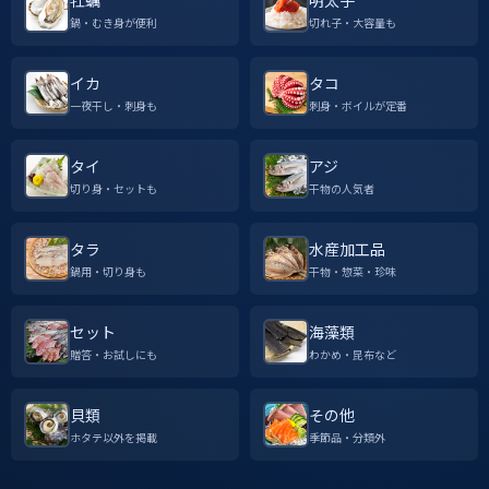
牡蠣
明太子
鍋・むき身が便利
切れ子・大容量も
イカ
タコ
一夜干し・刺身も
刺身・ボイルが定番
タイ
アジ
切り身・セットも
干物の人気者
タラ
水産加工品
鍋用・切り身も
干物・惣菜・珍味
セット
海藻類
贈答・お試しにも
わかめ・昆布など
貝類
その他
ホタテ以外を掲載
季節品・分類外