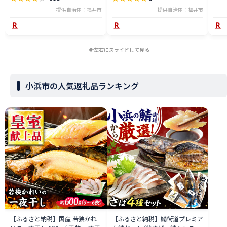
食彩 萩 送料無料 [A-013025]
で上
提供自治体：福井市
提供自治体：福井市
フト
0650
左右にスライドして見る
小浜市の人気返礼品ランキング
【ふるさと納税】国産 若狭かれ
【ふるさと納税】鯖街道プレミア