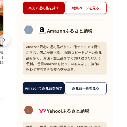
楽天で返礼品を探す
特集ページを見る
Amazonふるさと納税
2
Amazon限定の返礼品が多く、他サイトでは見つ
浜茹で≫越前がに 大
【ふるさと納税】＜数量限定＞港町つる
【ふるさと納税
からない商品が選べる。 配送スピードが早い返礼
0.9〜1kg）地元で喜
がの潮風感じる 創作 海鮮丼の素 浜焼き
焼くだけ！ 骨取
品も多く、冷凍・加工品をすぐ受け取りたい人に
加減で越前の港から
鯖 × Sio檸檬ペッパー 5食セット 若狭名
ット [A-0880
便利。 普段Amazonを使っている人なら、操作に
ニ ずわいがに 越前
物 浜焼き鯖を贅沢に使用 丼 どんぶり 海
魚 焼魚 焼くだ
18,000
10,000
迷わず寄附できる安心感がある。
円～
円
 福井県】【2月発送
鮮 サバ 鯖 ご飯にのせるだけ お酒の肴 ア
手軽 一人暮ら
備考欄に希望日をご記
レンジ 簡単 贈答 お中元
赤魚 銀ダラ た
4_02]
提供自治体：越前町
提供自治体：敦賀市
Amazonで返礼品を探す
返礼品一覧を見る
Yahoo!ふるさと納税
3
食品・日用品・生活必需品など、日常使いしやす