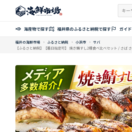
コ
ン
テ
ン
海産物で探す
福井県のふるさと納税で探す
ガイド
ツ
へ
福井の海鮮市場
ふるさと納税
小浜市
サバ
ス
【ふるさと納税】【着日指定可】 焼き鯖すし2種食べ比べセット / さば さ
キ
ッ
プ