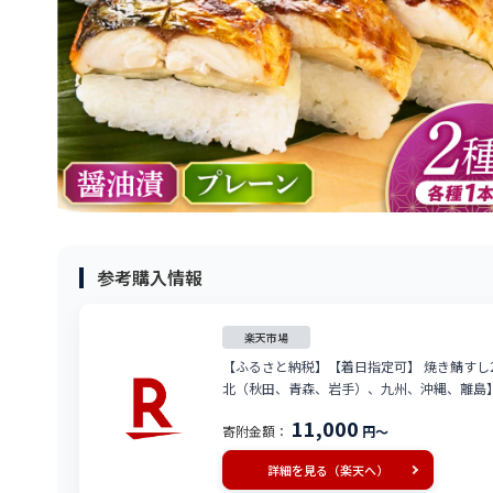
参考購入情報
楽天市場
【ふるさと納税】【着日指定可】 焼き鯖すし2
北（秋田、青森、岩手）、九州、沖縄、離島】 [B
11,000
寄附金額：
円～
詳細を見る（楽天へ）