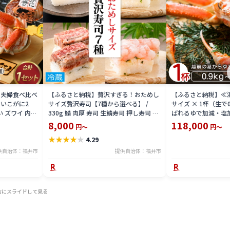
 夫婦食べ比べ
【ふるさと納税】贅沢すぎる！おためし
【ふるさと納税】≪
いこがに2
サイズ贅沢寿司【7種から選べる】 /
サイズ × 1杯（生で
い ズワイ 内子
330g 鯖 肉厚 寿司 生鯖寿司 押し寿司 ご
ばれるゆで加減・塩
 珍味 グルメ
褒美 おためし用 一人前 サバ 海鮮 棒寿司
直送！【雄 ズワイガ
8,000
118,000
円～
円～
バッテラ 魚貝 懐石料理 冷蔵配送 四季食
ガニ 姿 ボイル 冷蔵
★
★
★
★
★
4.29
彩 萩 送料無料 [A-013025]
分】希望日指定可 
入ください [e23-x00
供自治体：福井市
提供自治体：福井市
右にスライドして見る