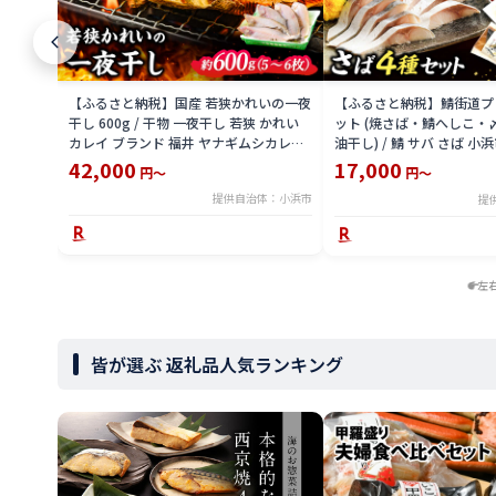
【ふるさと納税】国産 若狭かれいの一夜
【ふるさと納税】鯖街道プ
干し 600g / 干物 一夜干し 若狭 かれい
ット (焼さば・鯖へしこ・
カレイ ブランド 福井 ヤナギムシカレイ
油干し) / 鯖 サバ さば 小
焼き魚 魚介 冷凍 小分け 【配送不可地
【配送不可地域：北海道・
42,000
17,000
円～
円～
域：北海道・沖縄・離島】 [BFAE023]
[BFAD018]
提供自治体：小浜市
提
左
皆が選ぶ 返礼品人気ランキング