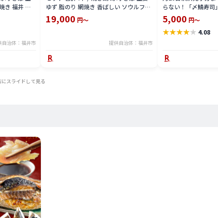
焼き 福井 ソ
ゆず 脂のり 網焼き 香ばしい ソウルフー
らない！「〆鯖寿司
プレゼント 冷
ド 210g 肉厚 炙り ふんわり うなぎ 寿司
1〜4本】 〜家族が
19,000
5,000
円～
円～
甘い たれ かに 寿司 ずわいがに 茹で上げ
ジューシー サバ しめ
★
★
★
★
★
4.08
かに身 230g 食べ比べ ギフト プレゼン
ラ すし こしひかり 
ト 冷凍 手軽 [A-065034]
大人気】
供自治体：福井市
提供自治体：福井市
右にスライドして見る