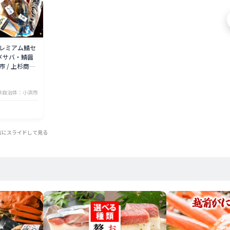
レミアム鯖セ
〆サバ・鯖醤
浜市 / 上杉商店
沖縄・離島】
供自治体：小浜市
右にスライドして見る