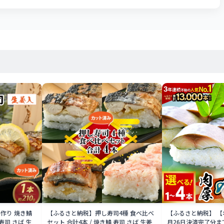
作り 焼き鯖
【ふるさと納税】押し寿司4種 食べ比べ
【ふるさと納税】 【
 寿司 さば 生
セット 合計4本 / 焼き鯖 寿司 さば 生姜
月26日決済完了分ま