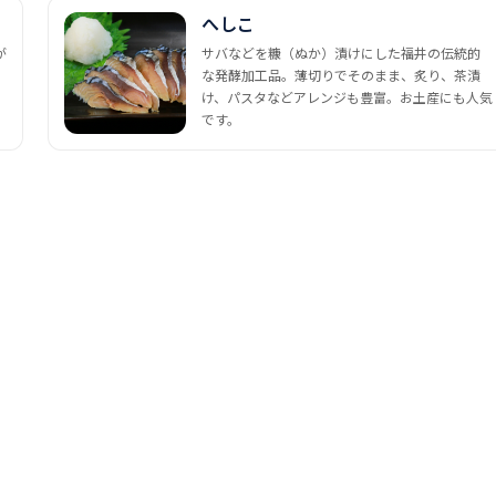
へしこ
が
サバなどを糠（ぬか）漬けにした福井の伝統的
な発酵加工品。薄切りでそのまま、炙り、茶漬
け、パスタなどアレンジも豊富。お土産にも人気
です。