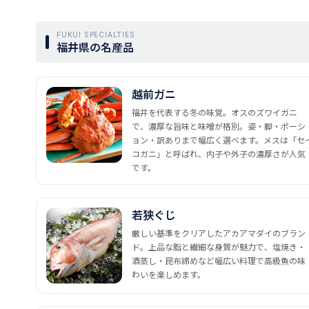
FUKUI SPECIALTIES
福井県の名産品
越前ガニ
福井を代表する冬の味覚。オスのズワイガニ
で、濃厚な旨味と味噌が格別。姿・脚・ポーシ
ョン・訳ありまで幅広く選べます。メスは「セ
コガニ」と呼ばれ、内子や外子の濃厚さが人気
です。
若狭ぐじ
厳しい基準をクリアしたアカアマダイのブラン
ド。上品な脂と繊細な身質が魅力で、塩焼き・
酒蒸し・昆布締めなど幅広い料理で高級魚の味
わいを楽しめます。