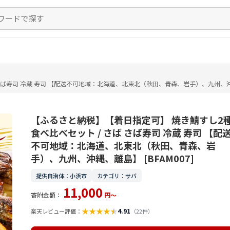
ば寿司 冷蔵 寿司 【配送不可地域：北海道、北東北（秋田、青森、岩手）、九州、沖縄、離
【ふるさと納税】【着日指定可】 焼き鯖すし2
食べ比べセット / さば さば寿司 冷蔵 寿司 【配
不可地域：北海道、北東北（秋田、青森、岩
手）、九州、沖縄、離島】 [BFAM007]
提供自治体：小浜市
カテゴリ：サバ
11,000
寄附金額：
円～
★
★
★
★
★
4.91
楽天レビュー評価：
（22件）