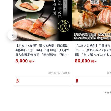
【ふるさと納税】選べる容量 西京漬け
【ふるさと納税】甲羅盛り
4種4切・8切・16切、5種10切 【12月25
セット（ずわいがに2個+せ
日入金確定分まで 「年内発送」「年内配
個） / かに 蟹 セイコ ずわ
送」「年内お届け」】/ レンジで温める
外子 国産 冷凍 冬 冬の味覚
8,000
86,000
円～
円～
だけ 西京焼き 湯煎 西京漬 送料無料
国産 送料無料 [H-065050]
提供自治体：福井市
提
左