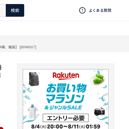
検索
よくある質問
島】 [BFAM007]
種
送