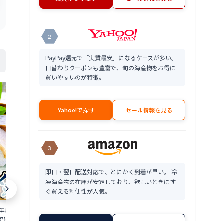
2
PayPay還元で「実質最安」になるケースが多い。
日替わりクーポンも豊富で、旬の海産物をお得に
買いやすいのが特徴。
Yahoo!で探す
セール情報を見る
3
即日・翌日配送対応で、とにかく到着が早い。 冷
凍海産物の在庫が安定しており、欲しいときにす
ぐ買える利便性が人気。
年内発送可能！(12
【ふるさと納税】福井の名物寿司2本セ
【ふるさと納
で)】 肉厚鯖がたま
ット！「元祖焼き鯖寿司」 坂井市産 福
美浜特産】鯖のへ