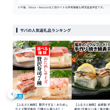
※今後、Yahoo・Amazonなど他サイトの参考情報も順次追加予定です。
サバの人気返礼品ランキング
【ふるさと納税】贅沢すぎる！おためし
【ふるさと納税】自家製 手
サイズ贅沢寿司【7種から選べる】 /
寿司 (生姜入) 1本 / 焼き鯖