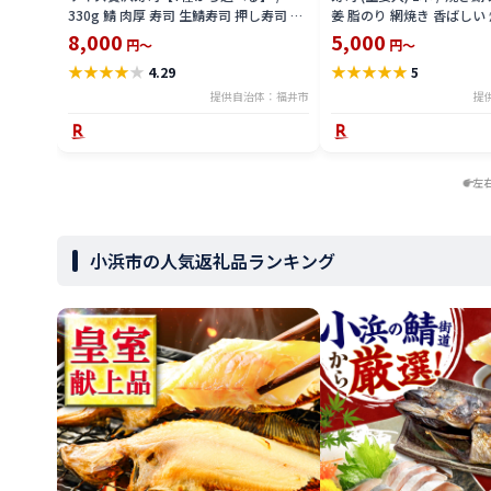
330g 鯖 肉厚 寿司 生鯖寿司 押し寿司 ご
姜 脂のり 網焼き 香ばしい 
褒美 おためし用 一人前 サバ 海鮮 棒寿司
ウルフード 210g ギフト 
8,000
5,000
円～
円～
バッテラ 魚貝 懐石料理 冷蔵配送 四季食
凍配送 手軽 [A-065030]
★
★
★
★
★
★
★
★
★
★
4.29
5
彩 萩 送料無料 [A-013025]
提供自治体：福井市
提
左
小浜市の人気返礼品ランキング