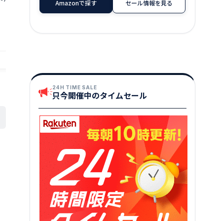
Amazonで探す
セール情報を見る
」 【選べる内容量：
井県産「若狭牛サーロイン寿司」(国産
れ3個 スライス
喜ぶ手土産〜【名物
和牛)
さば サバ 福井
14,000
24,000
円～
円
鯖 押し寿司 バッテ
ぬか漬け 糠漬け
★
★
★
★
★
5
贈答 ギフト お土産
瀬浦 つまみ 酒
レゼント 敬老
提供自治体：坂井市
提供自治体：坂井市
24H TIME SALE
只今開催中のタイムセール