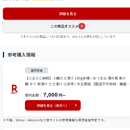
詳細を見る
この商品オススメ
0
※オススメは1商品につき1日1回まで。みなさんの声を大切にしています
参考購入情報
楽天市場
【ふるさと納税】小鯛ささ漬け 180g本樽 / おつまみ 酒の肴 魚介
鯛 タイ 笹漬け ささ漬け 小浜市 / 木五商店 【配送不可地域：離島】
[BFDA002]
7,000
寄附金額：
円～
詳細を見る（楽天へ）
※今後、Yahoo・Amazonなど他サイトの参考情報も順次追加予定です。