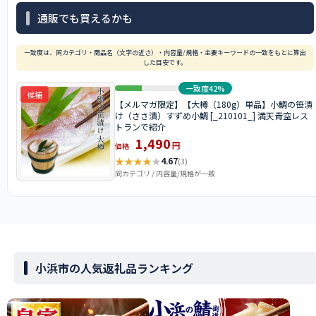
通販でも買えるかも
一致度は、同カテゴリ・商品名（文字の近さ）・内容量/規格・主要キーワードの一致をもとに算出
した目安です。
一致度42%
候補
【メルマガ限定】【大樽（180g）単品】小鯛の笹漬
け（ささ漬）すずめ小鯛 [_210101_] 満天青空レス
トランで紹介
1,490
円
価格
★
★
★
★
★
4.67
(3)
同カテゴリ / 内容量/規格が一致
小浜市の人気返礼品ランキング