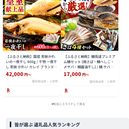
【ふるさと納税】国産 若狭かれ
【ふるさと納税】鯖街道プレミア
いの一夜干し 600g / 干物 一夜干
ム鯖セット (焼さば・鯖へしこ・
し 若狭 かれい カレイ ブランド
〆サバ・鯖醤油干し) / 鯖 サバ さ
福井 ヤナギムシカレイ 焼き魚 魚
ば 小浜市 / 上杉商店 【配送不可
42,000
17,000
円～
円～
介 冷凍 小分け 【配送不可地域：
地域：北海道・沖縄・離島】
提供自治体：小浜市
提供自治体：小浜市
北海道・沖縄・離島】
[BFAD018]
[BFAE023]
左右にスライドして見る
皆が選ぶ 返礼品人気ランキング