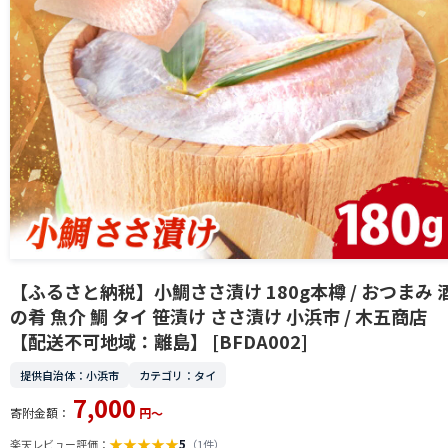
【ふるさと納税】小鯛ささ漬け 180g本樽 / おつまみ 
の肴 魚介 鯛 タイ 笹漬け ささ漬け 小浜市 / 木五商店
【配送不可地域：離島】 [BFDA002]
提供自治体：小浜市
カテゴリ：タイ
7,000
寄附金額：
円～
★
★
★
★
★
5
楽天レビュー評価：
（1件）