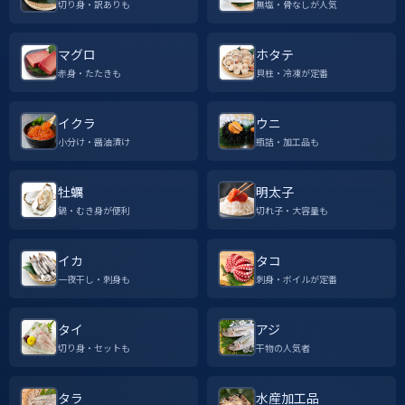
切り身・訳ありも
無塩・骨なしが人気
マグロ
ホタテ
赤身・たたきも
貝柱・冷凍が定番
イクラ
ウニ
小分け・醤油漬け
瓶詰・加工品も
牡蠣
明太子
鍋・むき身が便利
切れ子・大容量も
イカ
タコ
一夜干し・刺身も
刺身・ボイルが定番
タイ
アジ
切り身・セットも
干物の人気者
タラ
水産加工品