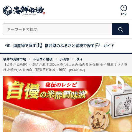
コ
ン
FAQ
テ
ン
ツ
へ
ス
海産物で探す
福井県のふるさと納税で探す
ガイド
キ
ッ
福井の海鮮市場
ふるさと納税
小浜市
タイ
プ
【ふるさと納税】小鯛ささ漬け 180g本樽 / おつまみ 酒の肴 魚介 鯛 タイ 笹漬け ささ漬
け 小浜市 / 木五商店 【配送不可地域：離島】 [BFDA002]