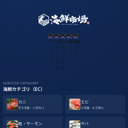
SEAFOOD CATEGORY
海鮮カテゴリ（EC）
カニ
エビ
冬の定番・人気No.1
大容量・むき身も
鮭・サーモン
サバ