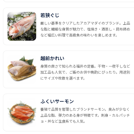
若狭ぐじ
厳しい基準をクリアしたアカアマダイのブランド。上品
な脂と繊細な身質が魅力で、塩焼き・酒蒸し・昆布締め
など幅広い料理で高級魚の味わいを楽しめます。
越前かれい
身質の良さで知られる福井の定番。干物・一夜干しなど
加工品も人気で、ご飯のお供や晩酌にぴったり。用途別
にサイズや枚数を選べます。
ふくいサーモン
養殖で品質を管理したブランドサーモン。臭みが少なく
上品な脂、弾力のある身が特徴です。刺身・カルパッチ
ョ・丼など生食系でも人気。