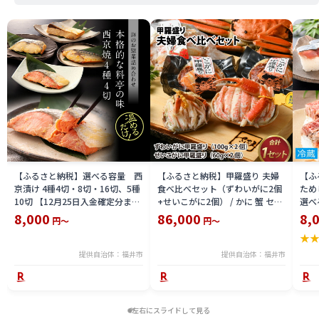
【ふるさと納税】選べる容量 西
【ふるさと納税】甲羅盛り 夫婦
【ふ
京漬け 4種4切・8切・16切、5種
食べ比べセット（ずわいがに2個
ため
10切 【12月25日入金確定分まで
+せいこがに2個） / かに 蟹 セイ
選べる
「年内発送」「年内配送」「年内
コ ずわい ズワイ 内子 外子 国産
鯖寿
8,000
86,000
8,
円～
円～
お届け」】/ レンジで温めるだけ
冷凍 冬 冬の味覚 珍味 グルメ 国
用 
★
西京焼き 湯煎 西京漬 送料無料
産 送料無料 [H-065050]
テラ
食彩 
提供自治体：福井市
提供自治体：福井市
左右にスライドして見る