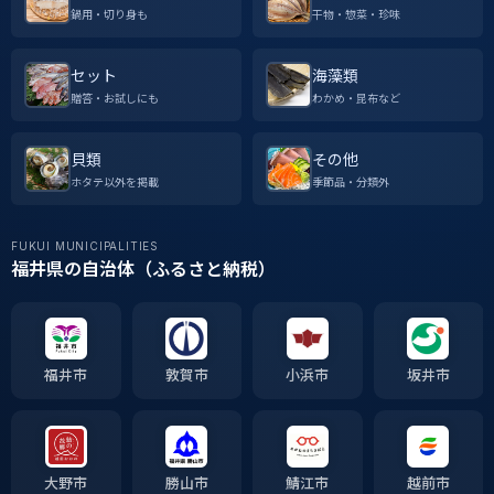
鍋用・切り身も
干物・惣菜・珍味
セット
海藻類
贈答・お試しにも
わかめ・昆布など
貝類
その他
ホタテ以外を掲載
季節品・分類外
FUKUI MUNICIPALITIES
福井県の自治体（ふるさと納税）
福井市
敦賀市
小浜市
坂井市
大野市
勝山市
鯖江市
越前市