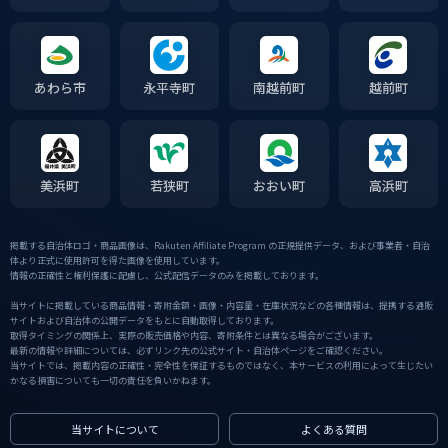
あわら市
永平寺町
南越前町
越前町
美浜町
若狭町
おおい町
高浜町
掲載する自治体ロゴ・商品画像は、Rakuten Affiliate Program の正規提供データ、および事業者・自治
体より正式に使用許可を得た画像を使用しています。
情報の正確性と権利保護に配慮し、公式配信データのみを掲載しております。
当サイトに掲載している商品情報・寄附金額・画像・内容量・在庫状況などの各種情報は、提携する通販
サイトおよび自治体の公開データをもとに自動取得しております。
取得タイミングの関係上、実際の販売価格や内容、寄附条件とは異なる場合がございます。
最新の情報や詳細については、必ずリンク先の公式サイト・自治体ページをご確認ください。
当サイトでは、掲載内容の正確性・完全性を保証するものではなく、本サービスの利用によって生じたい
かなる損害についても一切の責任を負いかねます。
当サイトについて
よくある質問