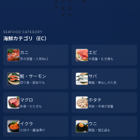
SEAFOOD CATEGORY
海鮮カテゴリ（EC）
カニ
エビ
冬の定番・人気No.1
大容量・むき身も
鮭・サーモン
サバ
切り身・訳ありも
無塩・骨なしが人気
マグロ
ホタテ
赤身・たたきも
貝柱・冷凍が定番
イクラ
ウニ
小分け・醤油漬け
瓶詰・加工品も