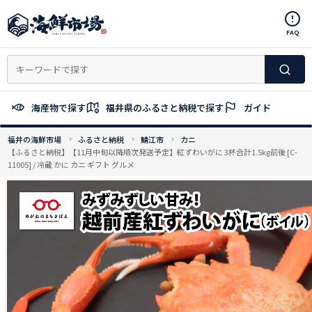
コ
ン
FAQ
テ
ン
ツ
へ
ス
海産物で探す
福井県のふるさと納税で探す
ガイド
キ
ッ
福井の海鮮市場
ふるさと納税
鯖江市
カニ
プ
【ふるさと納税】【11月中旬以降順次発送予定】紅ずわいがに 3杯合計1.5kg前後 [C-
11005] / 冷蔵 かに カニ ギフト グルメ