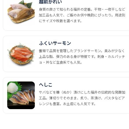
越前かれい
身質の良さで知られる福井の定番。干物・一夜干しなど
加工品も人気で、ご飯のお供や晩酌にぴったり。用途別
にサイズや枚数を選べます。
ふくいサーモン
養殖で品質を管理したブランドサーモン。臭みが少なく
上品な脂、弾力のある身が特徴です。刺身・カルパッチ
ョ・丼など生食系でも人気。
へしこ
サバなどを糠（ぬか）漬けにした福井の伝統的な発酵加
工品。薄切りでそのまま、炙り、茶漬け、パスタなどア
レンジも豊富。お土産にも人気です。