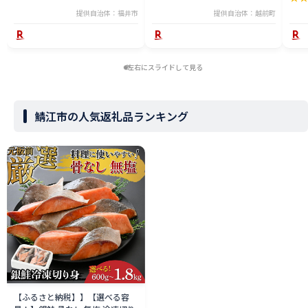
送分】希望日指定可 備考欄に希
提供自治体：福井市
提供自治体：越前町
望日をご記入ください [e23-
x004_02]
左右にスライドして見る
鯖江市の人気返礼品ランキング
【ふるさと納税】】【選べる容