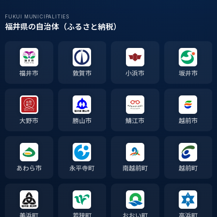
FUKUI MUNICIPALITIES
福井県の自治体（ふるさと納税）
福井市
敦賀市
小浜市
坂井市
大野市
勝山市
鯖江市
越前市
あわら市
永平寺町
南越前町
越前町
美浜町
若狭町
おおい町
高浜町