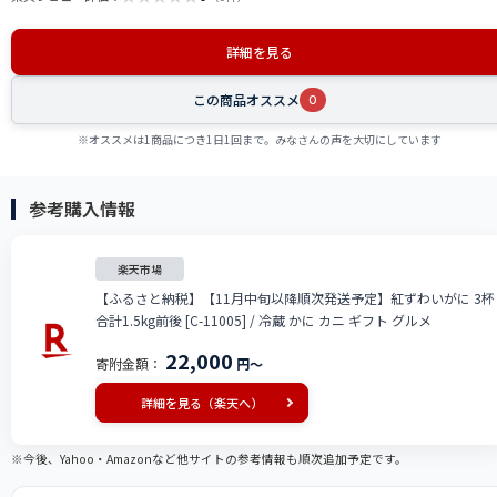
詳細を見る
この商品オススメ
0
※オススメは1商品につき1日1回まで。みなさんの声を大切にしています
参考購入情報
楽天市場
【ふるさと納税】【11月中旬以降順次発送予定】紅ずわいがに 3杯
合計1.5kg前後 [C-11005] / 冷蔵 かに カニ ギフト グルメ
22,000
寄附金額：
円～
詳細を見る（楽天へ）
※今後、Yahoo・Amazonなど他サイトの参考情報も順次追加予定です。