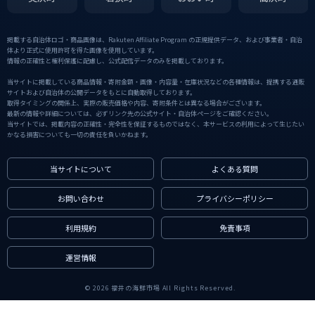
掲載する自治体ロゴ・商品画像は、Rakuten Affiliate Program の正規提供データ、および事業者・自治
体より正式に使用許可を得た画像を使用しています。
情報の正確性と権利保護に配慮し、公式配信データのみを掲載しております。
当サイトに掲載している商品情報・寄附金額・画像・内容量・在庫状況などの各種情報は、提携する通販
サイトおよび自治体の公開データをもとに自動取得しております。
取得タイミングの関係上、実際の販売価格や内容、寄附条件とは異なる場合がございます。
最新の情報や詳細については、必ずリンク先の公式サイト・自治体ページをご確認ください。
当サイトでは、掲載内容の正確性・完全性を保証するものではなく、本サービスの利用によって生じたい
かなる損害についても一切の責任を負いかねます。
当サイトについて
よくある質問
お問い合わせ
プライバシーポリシー
利用規約
免責事項
運営情報
© 2026 福井の海鮮市場 All Rights Reserved.