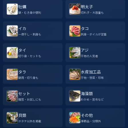
牡蠣
明太子
鍋・むき身が便利
切れ子・大容量も
イカ
タコ
一夜干し・刺身も
刺身・ボイルが定番
タイ
アジ
切り身・セットも
干物の人気者
タラ
水産加工品
鍋用・切り身も
干物・惣菜・珍味
セット
海藻類
贈答・お試しにも
わかめ・昆布など
貝類
その他
ホタテ以外を掲載
季節品・分類外