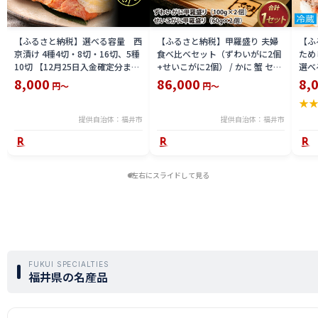
【ふるさと納税】選べる容量 西
【ふるさと納税】甲羅盛り 夫婦
【ふ
京漬け 4種4切・8切・16切、5種
食べ比べセット（ずわいがに2個
ため
10切 【12月25日入金確定分まで
+せいこがに2個） / かに 蟹 セイ
選べる
「年内発送」「年内配送」「年内
コ ずわい ズワイ 内子 外子 国産
鯖寿
8,000
86,000
8,
円～
円～
お届け」】/ レンジで温めるだけ
冷凍 冬 冬の味覚 珍味 グルメ 国
用 
★
西京焼き 湯煎 西京漬 送料無料
産 送料無料 [H-065050]
テラ
食彩 
提供自治体：福井市
提供自治体：福井市
左右にスライドして見る
FUKUI SPECIALTIES
福井県の名産品