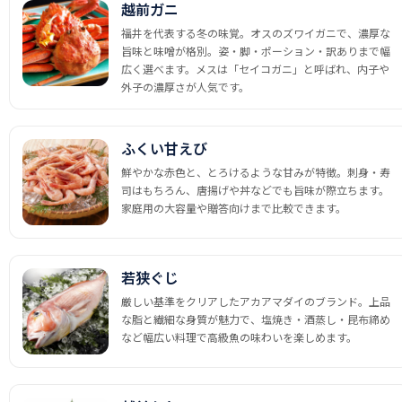
越前ガニ
福井を代表する冬の味覚。オスのズワイガニで、濃厚な
旨味と味噌が格別。姿・脚・ポーション・訳ありまで幅
広く選べます。メスは「セイコガニ」と呼ばれ、内子や
外子の濃厚さが人気です。
ふくい甘えび
鮮やかな赤色と、とろけるような甘みが特徴。刺身・寿
司はもちろん、唐揚げや丼などでも旨味が際立ちます。
家庭用の大容量や贈答向けまで比較できます。
若狭ぐじ
厳しい基準をクリアしたアカアマダイのブランド。上品
な脂と繊細な身質が魅力で、塩焼き・酒蒸し・昆布締め
など幅広い料理で高級魚の味わいを楽しめます。