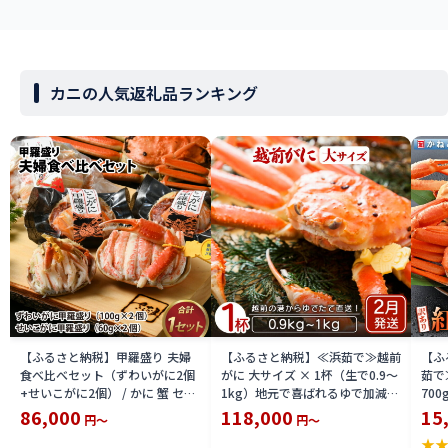
カニの人気返礼品ランキング
【ふるさと納税】甲羅盛り 夫婦
【ふるさと納税】≪浜茹で≫越前
【ふ
食べ比べセット（ずわいがに2個
がに 大サイズ × 1杯（生で0.9〜
茹で
+せいこがに2個） / かに 蟹 セイ
1kg）地元で喜ばれるゆで加減・
700
コ ずわい ズワイ 内子 外子 国産
塩加減で越前の港から直送！【雄
付【
86,000
118,000
15
円～
円～
冷凍 冬 冬の味覚 珍味 グルメ 国
ズワイガニ ずわいがに 越前ガニ
ボイ
★
産 送料無料 [H-065050]
姿 ボイル 冷蔵 福井県】【2月発
分】