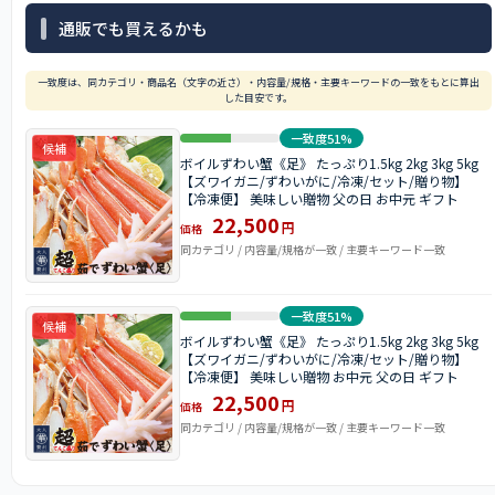
通販でも買えるかも
一致度は、同カテゴリ・商品名（文字の近さ）・内容量/規格・主要キーワードの一致をもとに算出
した目安です。
一致度51%
候補
ボイルずわい蟹《足》 たっぷり1.5kg 2kg 3kg 5kg
【ズワイガニ/ずわいがに/冷凍/セット/贈り物】
【冷凍便】 美味しい贈物 父の日 お中元 ギフト
22,500
円
価格
同カテゴリ / 内容量/規格が一致 / 主要キーワード一致
一致度51%
候補
ボイルずわい蟹《足》 たっぷり1.5kg 2kg 3kg 5kg
【ズワイガニ/ずわいがに/冷凍/セット/贈り物】
【冷凍便】 美味しい贈物 お中元 父の日 ギフト
22,500
円
価格
同カテゴリ / 内容量/規格が一致 / 主要キーワード一致