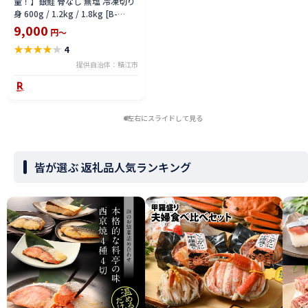
量！】銀鮭 骨なし 無塩 冷凍切り
身 600g / 1.2kg / 1.8kg [B-
05915] /さけ サケ 鮭 海鮮 切り身
9,000
円～
焼き鮭 冷凍 ストック 海の幸 福井
★
★
★
★
★
4
県鯖江市
提供自治体：鯖江市
左右にスライドして見る
皆が選ぶ 返礼品人気ランキング