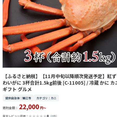
【ふるさと納税】【11月中旬以降順次発送予定】紅ず
わいがに 3杯合計1.5kg前後 [C-11005] / 冷蔵 かに カ
ギフト グルメ
提供自治体：鯖江市
カテゴリ：カニ
22,000
寄附金額：
円～
★
★
★
★
★
0
楽天レビュー評価：
（0件）