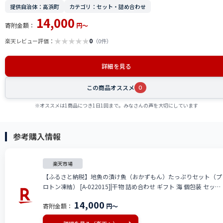
提供自治体：高浜町
カテゴリ：セット・詰め合わせ
14,000
寄附金額：
円～
★
★
★
★
★
0
楽天レビュー評価：
（0件）
詳細を見る
この商品オススメ
0
※オススメは1商品につき1日1回まで。みなさんの声を大切にしています
参考購入情報
楽天市場
【ふるさと納税】地魚の漬け魚（おかずもん）たっぷりセット（プ
ロトン凍結） [A-022015]|干物 詰め合わせ ギフト 海 個包装 セット
魚 冷凍 プロトン冷凍 凍結 小分け ご飯のお供 おつまみ お中元 お歳
14,000
寄附金額：
円～
暮 お弁当 酒の肴 保存食 おかず 高浜町 贈り物 魚介類 送料無料