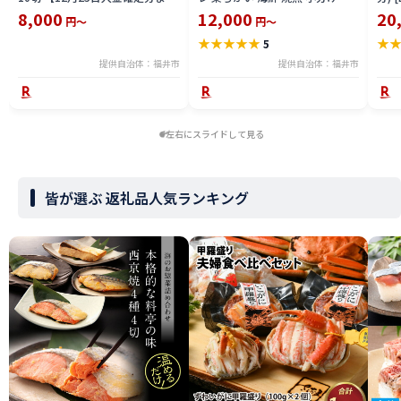
「年内発送」「年内配送」「年内
空パック 大きい 切り身 漬け込み
確定
8,000
12,000
20
円～
円～
お届け」】/ レンジで温めるだけ
湯銭 レンチン 簡単調理 冷凍配送
配送
★
★
★
★
★
★
5
西京焼き 湯煎 西京漬 送料無料
送料無料 / 特選 銀だら照り焼き 5
ン ま
切 [A-124001]
菜 
提供自治体：福井市
提供自治体：福井市
商店
本格
左右にスライドして見る
皆が選ぶ 返礼品人気ランキング