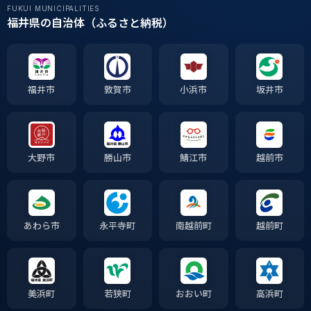
FUKUI MUNICIPALITIES
福井県の自治体（ふるさと納税）
福井市
敦賀市
小浜市
坂井市
大野市
勝山市
鯖江市
越前市
あわら市
永平寺町
南越前町
越前町
美浜町
若狭町
おおい町
高浜町