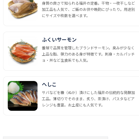
身質の良さで知られる福井の定番。干物・一夜干しなど
加工品も人気で、ご飯のお供や晩酌にぴったり。用途別
にサイズや枚数を選べます。
ふくいサーモン
養殖で品質を管理したブランドサーモン。臭みが少なく
上品な脂、弾力のある身が特徴です。刺身・カルパッチ
ョ・丼など生食系でも人気。
へしこ
サバなどを糠（ぬか）漬けにした福井の伝統的な発酵加
工品。薄切りでそのまま、炙り、茶漬け、パスタなどア
レンジも豊富。お土産にも人気です。