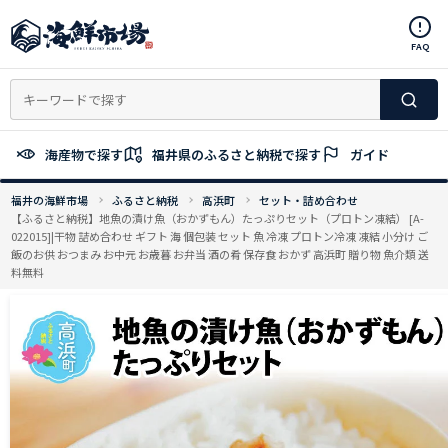
コ
ン
FAQ
テ
ン
ツ
へ
ス
海産物で探す
福井県のふるさと納税で探す
ガイド
キ
ッ
福井の海鮮市場
ふるさと納税
高浜町
セット・詰め合わせ
プ
【ふるさと納税】地魚の漬け魚（おかずもん）たっぷりセット（プロトン凍結） [A-
022015]|干物 詰め合わせ ギフト 海 個包装 セット 魚 冷凍 プロトン冷凍 凍結 小分け ご
飯のお供 おつまみ お中元 お歳暮 お弁当 酒の肴 保存食 おかず 高浜町 贈り物 魚介類 送
料無料