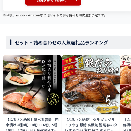
詳細を見る（楽天へ）
※今後、Yahoo・Amazonなど他サイトの参考情報も順次追加予定です。
セット・詰め合わせの人気返礼品ランキング
【ふるさと納税】選べる容量 西
【ふるさと納税】タラ ギンダラ
【ふ
京漬け 4種4切・8切・16切、5種
てりやき 銀鱈 高級魚 脂 秘伝のタ
鮮漬
10切 【12月25日入金確定分まで
レ 柔らかい 海鮮 焼魚 小分け 真
分) 