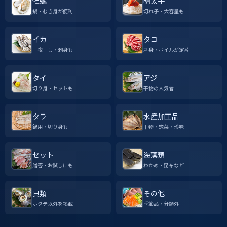
牡蠣
明太子
鍋・むき身が便利
切れ子・大容量も
イカ
タコ
一夜干し・刺身も
刺身・ボイルが定番
タイ
アジ
切り身・セットも
干物の人気者
タラ
水産加工品
鍋用・切り身も
干物・惣菜・珍味
セット
海藻類
贈答・お試しにも
わかめ・昆布など
貝類
その他
ホタテ以外を掲載
季節品・分類外