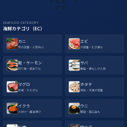
SEAFOOD CATEGORY
海鮮カテゴリ（EC）
カニ
エビ
冬の定番・人気No.1
大容量・むき身も
鮭・サーモン
サバ
切り身・訳ありも
無塩・骨なしが人気
マグロ
ホタテ
赤身・たたきも
貝柱・冷凍が定番
イクラ
ウニ
小分け・醤油漬け
瓶詰・加工品も