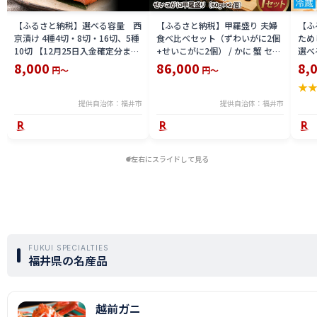
【ふるさと納税】選べる容量 西
【ふるさと納税】甲羅盛り 夫婦
【ふ
京漬け 4種4切・8切・16切、5種
食べ比べセット（ずわいがに2個
ため
10切 【12月25日入金確定分まで
+せいこがに2個） / かに 蟹 セイ
選べる
「年内発送」「年内配送」「年内
コ ずわい ズワイ 内子 外子 国産
鯖寿
8,000
86,000
8,
円～
円～
お届け」】/ レンジで温めるだけ
冷凍 冬 冬の味覚 珍味 グルメ 国
用 
★
西京焼き 湯煎 西京漬 送料無料
産 送料無料 [H-065050]
テラ
食彩 
提供自治体：福井市
提供自治体：福井市
左右にスライドして見る
FUKUI SPECIALTIES
福井県の名産品
越前ガニ