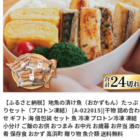
【ふるさと納税】地魚の漬け魚（おかずもん）たっぷ
りセット（プロトン凍結） [A-022015]|干物 詰め合わ
せ ギフト 海 個包装 セット 魚 冷凍 プロトン冷凍 凍結
小分け ご飯のお供 おつまみ お中元 お歳暮 お弁当 酒の
肴 保存食 おかず 高浜町 贈り物 魚介類 送料無料