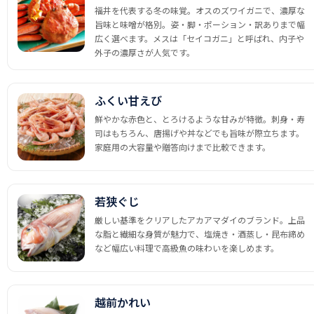
福井を代表する冬の味覚。オスのズワイガニで、濃厚な
旨味と味噌が格別。姿・脚・ポーション・訳ありまで幅
広く選べます。メスは「セイコガニ」と呼ばれ、内子や
外子の濃厚さが人気です。
ふくい甘えび
鮮やかな赤色と、とろけるような甘みが特徴。刺身・寿
司はもちろん、唐揚げや丼などでも旨味が際立ちます。
家庭用の大容量や贈答向けまで比較できます。
若狭ぐじ
厳しい基準をクリアしたアカアマダイのブランド。上品
な脂と繊細な身質が魅力で、塩焼き・酒蒸し・昆布締め
など幅広い料理で高級魚の味わいを楽しめます。
越前かれい