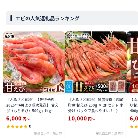
エビの人気返礼品ランキング
【ふるさと納税】【先行予約
【ふるさと納税】鮮度抜群！越前
【ふ
2026年4月より順次発送】 甘え
町産 甘えび 250g × 2Pセット 小
り甘
び（もちえび）500g / 1kg
分け パックで食べやすい！【え
40
(500g×2袋) 【選べる内容量】
び エビ 海老 刺身 海鮮 海産物 魚
マル
6,000
10,000
6,
円～
円～
【甘海老 あまえび アマエビ えび
貝類 魚介類 新鮮 冷凍 】
老 海
★
★
★
★
★
★
5
海老 有頭 刺身 生食 海鮮 海産物
速冷
魚貝類 魚介類 新鮮 冷凍 食品 お
物 
提供自治体：坂井市
提供自治体：越前町