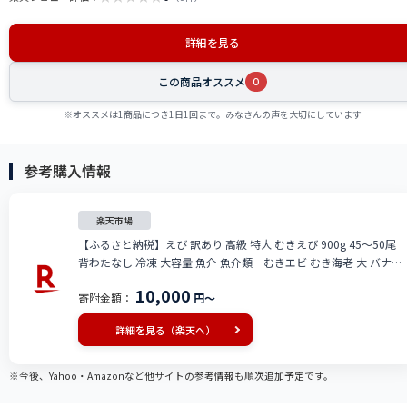
詳細を見る
この商品オススメ
0
※オススメは1商品につき1日1回まで。みなさんの声を大切にしています
参考購入情報
楽天市場
【ふるさと納税】えび 訳あり 高級 特大 むきえび 900g 45～50尾
背わたなし 冷凍 大容量 魚介 魚介類 むきエビ むき海老 大 バナメ
イエビ エビ 海老 訳アリ
10,000
寄附金額：
円～
詳細を見る（楽天へ）
※今後、Yahoo・Amazonなど他サイトの参考情報も順次追加予定です。