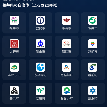
FUKUI MUNICIPALITIES
福井県の自治体（ふるさと納税）
福井市
敦賀市
小浜市
坂井市
大野市
勝山市
鯖江市
越前市
あわら市
永平寺町
南越前町
越前町
美浜町
若狭町
おおい町
高浜町