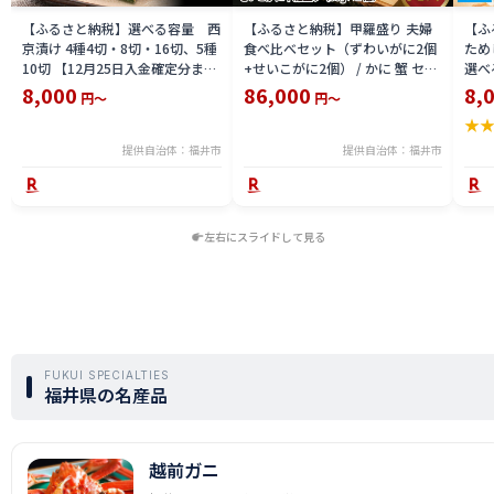
【ふるさと納税】選べる容量 西
【ふるさと納税】甲羅盛り 夫婦
【ふ
京漬け 4種4切・8切・16切、5種
食べ比べセット（ずわいがに2個
ため
10切 【12月25日入金確定分まで
+せいこがに2個） / かに 蟹 セイ
選べる
「年内発送」「年内配送」「年内
コ ずわい ズワイ 内子 外子 国産
鯖寿
8,000
86,000
8,
円～
円～
お届け」】/ レンジで温めるだけ
冷凍 冬 冬の味覚 珍味 グルメ 国
用 
★
西京焼き 湯煎 西京漬 送料無料
産 送料無料 [H-065050]
テラ
食彩 
提供自治体：福井市
提供自治体：福井市
左右にスライドして見る
FUKUI SPECIALTIES
福井県の名産品
越前ガニ