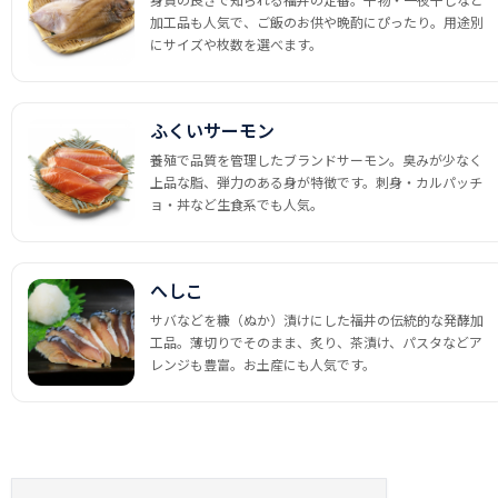
加工品も人気で、ご飯のお供や晩酌にぴったり。用途別
にサイズや枚数を選べます。
ふくいサーモン
養殖で品質を管理したブランドサーモン。臭みが少なく
上品な脂、弾力のある身が特徴です。刺身・カルパッチ
ョ・丼など生食系でも人気。
へしこ
サバなどを糠（ぬか）漬けにした福井の伝統的な発酵加
工品。薄切りでそのまま、炙り、茶漬け、パスタなどア
レンジも豊富。お土産にも人気です。