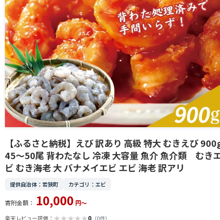
【ふるさと納税】えび 訳あり 高級 特大 むきえび 900
45～50尾 背わたなし 冷凍 大容量 魚介 魚介類 むき
ビ むき海老 大 バナメイエビ エビ 海老 訳アリ
提供自治体：若狭町
カテゴリ：エビ
10,000
寄附金額：
円～
★
★
★
★
★
0
楽天レビュー評価：
（0件）