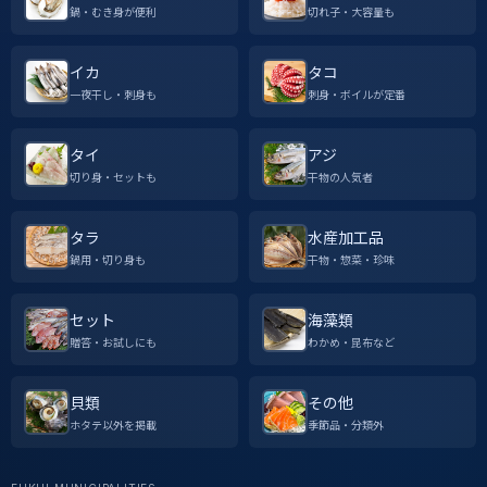
鍋・むき身が便利
切れ子・大容量も
イカ
タコ
一夜干し・刺身も
刺身・ボイルが定番
タイ
アジ
切り身・セットも
干物の人気者
タラ
水産加工品
鍋用・切り身も
干物・惣菜・珍味
セット
海藻類
贈答・お試しにも
わかめ・昆布など
貝類
その他
ホタテ以外を掲載
季節品・分類外