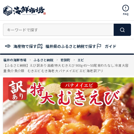
コ
ン
FAQ
テ
ン
ツ
へ
ス
海産物で探す
福井県のふるさと納税で探す
ガイド
キ
ッ
福井の海鮮市場
ふるさと納税
若狭町
エビ
プ
【ふるさと納税】えび 訳あり 高級 特大 むきえび 900g 45～50尾 背わたなし 冷凍 大容
量 魚介 魚介類 むきエビ むき海老 大 バナメイエビ エビ 海老 訳アリ