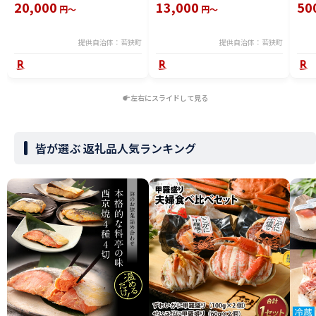
あり おかず 冷凍 規格外 お取り寄
魚 鮭 サケ 銀鮭 切身 お取り寄せ
い 
20,000
13,000
50
円～
円～
せ 福井県 若狭町
海鮮
202
日（
提供自治体：若狭町
提供自治体：若狭町
左右にスライドして見る
皆が選ぶ 返礼品人気ランキング