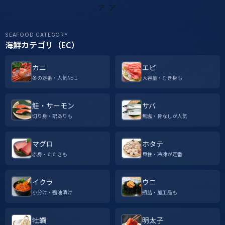
SEAFOOD CATEGORY
海鮮カテゴリ（EC）
カニ
エビ
冬の定番・人気No.1
大容量・むき身も
鮭・サーモン
サバ
切り身・訳ありも
無塩・骨なしが人気
マグロ
ホタテ
赤身・たたきも
貝柱・冷凍が定番
イクラ
ウニ
小分け・醤油漬け
瓶詰・加工品も
牡蠣
明太子