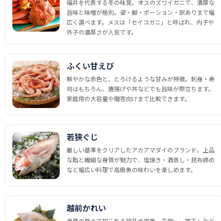
福井を代表する冬の味覚。オスのズワイガニで、濃厚な
旨味と味噌が格別。姿・脚・ポーション・訳ありまで幅
広く選べます。メスは「セイコガニ」と呼ばれ、内子や
外子の濃厚さが人気です。
ふくい甘えび
鮮やかな赤色と、とろけるような甘みが特徴。刺身・寿
司はもちろん、唐揚げや丼などでも旨味が際立ちます。
家庭用の大容量や贈答向けまで比較できます。
若狭ぐじ
厳しい基準をクリアしたアカアマダイのブランド。上品
な脂と繊細な身質が魅力で、塩焼き・酒蒸し・昆布締め
など幅広い料理で高級魚の味わいを楽しめます。
越前かれい
身質の良さで知られる福井の定番。干物・一夜干しなど