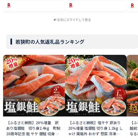
かず 三国】
左右にスライドして見る
若狭町の人気返礼品ランキング
【ふるさと納税】20％増量 訳
【ふるさと納税】塩サケ 訳あり
【ふ
あり塩銀鮭 切り身2.4kg 町制
20％増量 塩銀鮭 切り身 1.2kg し
越前
20周年記念 鮭 サケ 銀鮭 切身 訳
ゃけ 規格外 おかず 惣菜 冷凍
なる