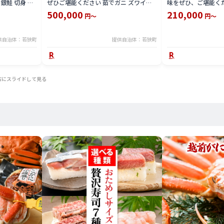
 銀鮭 切身 お
ぜひご堪能ください 茹でガニ ズワイガ
味をぜひ、ご堪能くだ
ニ カニ 蟹 海鮮 福井県 若狭町 お届け：
茹でカニ 越前蟹 カニ
500,000
210,000
円～
円～
2025年11月10日～2026年3月31日（年
海鮮 海鮮セット 福井
末年始を除く）
届け：2025年11月1
日（年末年始を除く
供自治体：若狭町
提供自治体：若狭町
右にスライドして見る