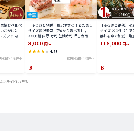
 夫婦食べ比べ
【ふるさと納税】贅沢すぎる！おためし
【ふるさと納税】≪
いこがに2
サイズ贅沢寿司【7種から選べる】 /
サイズ × 1杯（生で
い ズワイ 内子
330g 鯖 肉厚 寿司 生鯖寿司 押し寿司 ご
ばれるゆで加減・塩
 珍味 グルメ
褒美 おためし用 一人前 サバ 海鮮 棒寿司
直送！【雄 ズワイガ
8,000
118,000
円～
円～
バッテラ 魚貝 懐石料理 冷蔵配送 四季食
ガニ 姿 ボイル 冷蔵
★
★
★
★
★
4.29
彩 萩 送料無料 [A-013025]
分】希望日指定可 
入ください [e23-x00
供自治体：福井市
提供自治体：福井市
右にスライドして見る