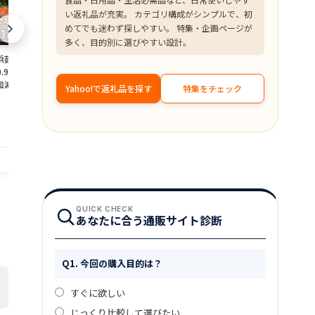
い返礼品が充実。 カテゴリ構成がシンプルで、初
めてでも迷わず探しやすい。 特集・企画ページが
多く、目的別に選びやすい設計。
浜茹で≫越前がに 大
【ふるさと納税】＜数量限定＞港町つる
【ふるさと納税
0.9〜1kg）地元で喜
がの潮風感じる 創作 海鮮丼の素 浜焼き
焼くだけ！ 骨取
加減で越前の港から
鯖 × Sio檸檬ペッパー 5食セット 若狭名
ット [A-0880
Yahoo!で返礼品を探す
特集をチェック
ニ ずわいがに 越前
物 浜焼き鯖を贅沢に使用 丼 どんぶり 海
魚 焼魚 焼くだ
18,000
10,000
円～
円
 福井県】【2月発送
鮮 サバ 鯖 ご飯にのせるだけ お酒の肴 ア
手軽 一人暮ら
備考欄に希望日をご記
レンジ 簡単 贈答 お中元
赤魚 銀ダラ た
4_02]
提供自治体：越前町
提供自治体：敦賀市
QUICK CHECK
あなたに合う通販サイト診断
Q1. 今回の購入目的は？
すぐに欲しい
じっくり比較して選びたい