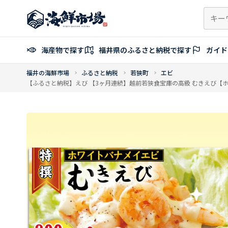
コ
ン
テ
ン
海産物で探す
福井県のふるさと納税で探す
ガイド
ツ
へ
福井の海鮮市場
ふるさと納税
若狭町
エビ
ス
【ふるさと納税】えび 【3ヶ月連続】越前若狭食宝庫の高級 むきえび【ホワイ
キ
ッ
プ