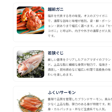
越前ガニ
福井を代表する冬の味覚。オスのズワイガニ
で、濃厚な旨味と味噌が格別。姿・脚・ポーシ
ョン・訳ありまで幅広く選べます。メスは「セ
コガニ」と呼ばれ、内子や外子の濃厚さが人気
です。
若狭ぐじ
厳しい基準をクリアしたアカアマダイのブラン
ド。上品な脂と繊細な身質が魅力で、塩焼き・
酒蒸し・昆布締めなど幅広い料理で高級魚の味
わいを楽しめます。
ふくいサーモン
養殖で品質を管理したブランドサーモン。臭み
少なく上品な脂、弾力のある身が特徴です。刺
身・カルパッチョ・丼など生食系でも人気。