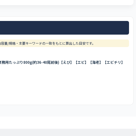
容量/規格・主要キーワードの一致をもとに算出した目安です。
用たっぷり800g(約36-40尾前後)【えび】【エビ】【海老】【エビチリ】