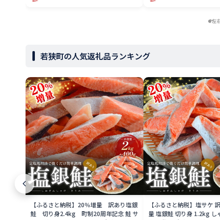
左
若狭町の人気返礼品ランキング
【ふるさと納税】20％増量 訳あり塩銀
【ふるさと納税】塩サケ 訳
鮭 切り身2.4kg 町制20周年記念 鮭 サ
量 塩銀鮭 切り身 1.2kg 