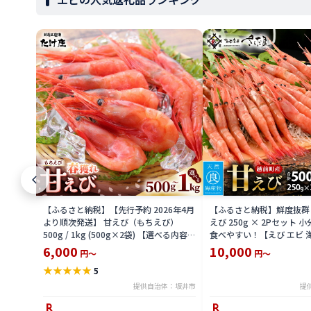
【ふるさと納税】【先行予約 2026年4月
【ふるさと納税】鮮度抜群
より順次発送】 甘えび（もちえび）
えび 250g × 2Pセット 
500g / 1kg (500g×2袋) 【選べる内容
食べやすい！【えび エビ 海
量】【甘海老 あまえび アマエビ えび 海
海産物 魚貝類 魚介類 新鮮 
6,000
10,000
円～
円～
老 有頭 刺身 生食 海鮮 海産物 魚貝類 魚
★
★
★
★
★
5
介類 新鮮 冷凍 食品 おかず 三国】
提供自治体：坂井市
提