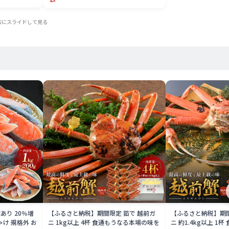
右にスライドして見る
あり 20％増
【ふるさと納税】期間限定 茹で 越前ガ
【ふるさと納税】期間
しゃけ 規格外 お
ニ 1kg以上 4杯 食通もうなる本場の味を
ニ 約1.4kg以上 1