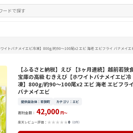
トバナメイエビ冷凍】800g/約90～100尾x2 エビ 海老 エビフライ バナメイエ
【ふるさと納税】えび 【3ヶ月連続】越前若狭
宝庫の高級 むきえび【ホワイトバナメイエビ冷
凍】800g/約90～100尾x2 エビ 海老 エビフラ
バナメイエビ
提供自治体：若狭町
カテゴリ：エビ
42,000
寄附金額：
円～
★
★
★
★
★
0
楽天レビュー評価：
（0件）