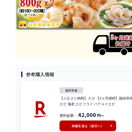
参考購入情報
楽天市場
【ふるさと納税】えび 【3ヶ月連続】越前若狭食
エビ 海老 エビフライ バナメイエビ
42,000
寄附金額：
円～
詳細を見る（楽天へ）