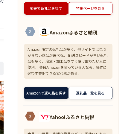
さい カニ 蟹 かに
(700g) 鯖 サバ 鮭 銀鮭 サケ 海鮮 切り身
味をぜひ、ご堪
セット 魚介 魚介類
魚 冷凍 家庭用 訳アリ
茹でカニ 越前
12,000
180,000
楽天で返礼品を探す
特集ページを見る
円～
 福井県 若狭町 お
海鮮 海鮮セッ
0日～2026年3月31
届け：2025年1
）
日（年末年始
提供自治体：若狭町
提供自治体：若狭町
Amazonふるさと納税
2
Amazon限定の返礼品が多く、他サイトでは見つ
からない商品が選べる。 配送スピードが早い返礼
品も多く、冷凍・加工品をすぐ受け取りたい人に
便利。 普段Amazonを使っている人なら、操作に
迷わず寄附できる安心感がある。
Amazonで返礼品を探す
返礼品一覧を見る
Yahoo!ふるさと納税
3
食品・日用品・生活必需品など、日常使いしやす