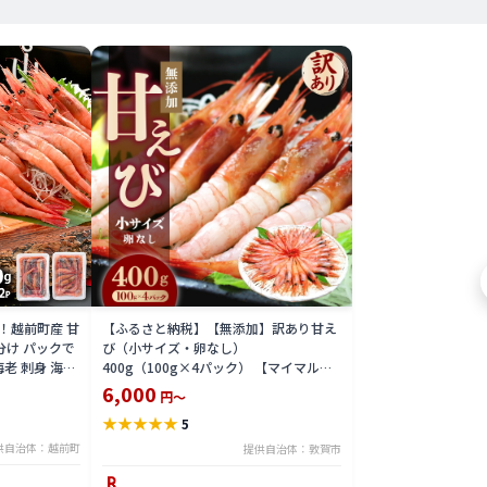
！越前町産 甘
【ふるさと納税】【無添加】訳あり甘え
小分け パックで
び（小サイズ・卵なし）
老 刺身 海鮮
400g（100g×4パック） 【マイマルシ
冷凍 】
ェ 甘エビ アマエビ えび 海老 海鮮 刺身
6,000
円～
寿司 生 生食 冷凍 急速冷凍 お中元 お歳
★
★
★
★
★
5
暮 ギフト 贈り物 プレゼント】
供自治体：越前町
提供自治体：敦賀市