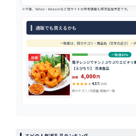
※今後、Yahoo・Amazonなど他サイトの参考情報も順次追加予定です。
通販でも買えるかも
一致度は、同カテゴリ・商品名（文字の近さ）・内
一致度43%
候補
電子レンジでチン♪ぷりぷりエビチリ業務
【えびちり】 冷凍食品
4,000
円
価格
★
★
★
★
★
4.57
(104)
同カテゴリ / 内容量/規格が一致
エビの人気返礼品ランキング