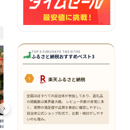
TOP 3 FURUSATO TAX SITES
ふるさと納税おすすめベスト3
楽天ふるさと納税
1
全国ほぼすべての自治体が参加しており、返礼品
の掲載数は業界最大級。 レビュー件数が非常に多
く、実際の満足度や品質を事前に確認しやすい。
自治体公式ショップ形式で、比較・検討がしやす
いのも強み。
限定 茹で 越前ガ
【ふるさと納税】塩さば切身(昆布だし
【ふるさと納税
杯 食通もうなる本場の
入)90g×8切(700g)・訳あり塩銀鮭
ニ 約1.3kg