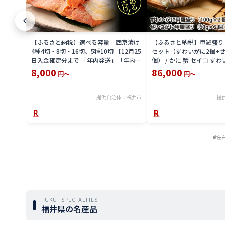
【ふるさと納税】選べる容量 西京漬け
【ふるさと納税】甲羅盛り
4種4切・8切・16切、5種10切 【12月25
セット（ずわいがに2個+せ
日入金確定分まで 「年内発送」「年内配
個） / かに 蟹 セイコ ずわ
送」「年内お届け」】/ レンジで温める
外子 国産 冷凍 冬 冬の味覚
8,000
86,000
円～
円～
だけ 西京焼き 湯煎 西京漬 送料無料
国産 送料無料 [H-065050]
提供自治体：福井市
提
左
FUKUI SPECIALTIES
福井県の名産品