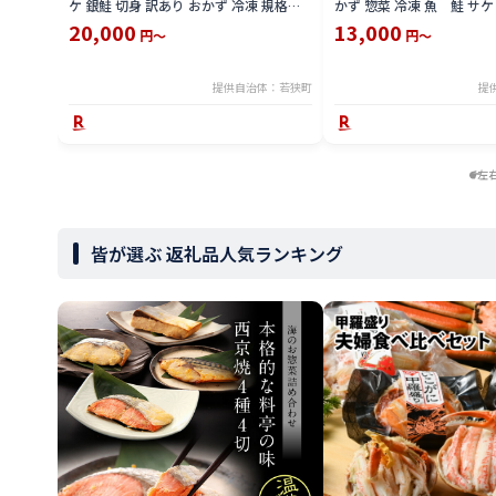
ケ 銀鮭 切身 訳あり おかず 冷凍 規格外
かず 惣菜 冷凍 魚 鮭 サケ
お取り寄せ 福井県 若狭町
取り寄せ
20,000
13,000
円～
円～
提供自治体：若狭町
提
左
皆が選ぶ 返礼品人気ランキング