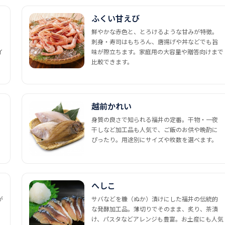
ふくい甘えび
鮮やかな赤色と、とろけるような甘みが特徴。
刺身・寿司はもちろん、唐揚げや丼などでも旨
イ
味が際立ちます。家庭用の大容量や贈答向けまで
比較できます。
越前かれい
身質の良さで知られる福井の定番。干物・一夜
干しなど加工品も人気で、ご飯のお供や晩酌に
ぴったり。用途別にサイズや枚数を選べます。
へしこ
が
サバなどを糠（ぬか）漬けにした福井の伝統的
な発酵加工品。薄切りでそのまま、炙り、茶漬
け、パスタなどアレンジも豊富。お土産にも人気