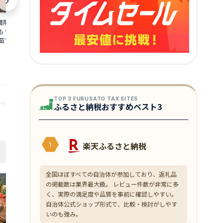
限定 茹で 越前ガ
【ふるさと納税】総合1位獲得『年内配
【ふるさと納税
食通もうなる本場の味を
送可 (12月25日決済完了分まで)』着日指
ニ 約1.1kg
茹でガニ ズワイガ
定可能！最短3営業日以内発送【生食
味をぜひ、ご堪
井県 若狭町 お届け：
可】ますよね 商店の元祖 カット済み 生
茹でカニ 越前
13,000
147,000
円～
2026年3月31日（年
ずわい蟹 選べる 600g〜3.0kg【ますよ
海鮮 海鮮セッ
★
★
★
★
★
4.19
ね 海鮮 ズワイガニ カニ 蟹 刺身 カニし
届け：2025年1
ゃぶ お中元 お歳暮 ギフト】
日（年末年始
提供自治体：若狭町
提供自治体：敦賀市
TOP 3 FURUSATO TAX SITES
ふるさと納税おすすめベスト3
楽天ふるさと納税
1
全国ほぼすべての自治体が参加しており、返礼品
の掲載数は業界最大級。 レビュー件数が非常に多
く、実際の満足度や品質を事前に確認しやすい。
自治体公式ショップ形式で、比較・検討がしやす
いのも強み。