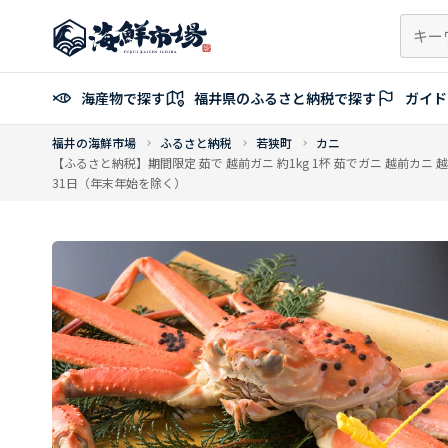
コ
ン
テ
ン
海産物で探す
福井県のふるさと納税で探す
ガイド
ツ
へ
福井の海鮮市場
ふるさと納税
若狭町
カニ
ス
【ふるさと納税】期間限定 茹で 越前ガニ 約1kg 1杯 茹でガニ 越前カニ 越
キ
31日（年末年始を除く）
ッ
プ