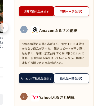
楽天で返礼品を探す
特集ページを見る
Amazonふるさと納税
2
限定 茹で 越前ガ
【ふるさと納税】塩さば切身(昆布だし
【ふるさと納税
杯 食通もうなる本場の
入)90g×8切(700g)・訳あり塩銀鮭
ニ 約1.3kg
Amazon限定の返礼品が多く、他サイトでは見つ
さい カニ 蟹 かに
(700g) 鯖 サバ 鮭 銀鮭 サケ 海鮮 切り身
味をぜひ、ご堪
からない商品が選べる。 配送スピードが早い返礼
セット 魚介 魚介類
魚 冷凍 家庭用 訳アリ
茹でカニ 越前
12,000
180,000
円～
品も多く、冷凍・加工品をすぐ受け取りたい人に
 福井県 若狭町 お
海鮮 海鮮セッ
便利。 普段Amazonを使っている人なら、操作に
0日～2026年3月31
届け：2025年1
迷わず寄附できる安心感がある。
）
日（年末年始
提供自治体：若狭町
提供自治体：若狭町
Amazonで返礼品を探す
返礼品一覧を見る
Yahoo!ふるさと納税
3