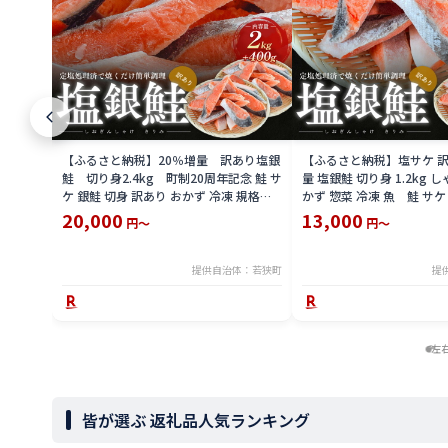
【ふるさと納税】20％増量 訳あり塩銀
【ふるさと納税】塩サケ 訳
鮭 切り身2.4kg 町制20周年記念 鮭 サ
量 塩銀鮭 切り身 1.2kg 
ケ 銀鮭 切身 訳あり おかず 冷凍 規格外
かず 惣菜 冷凍 魚 鮭 サケ
お取り寄せ 福井県 若狭町
取り寄せ
20,000
13,000
円～
円～
提供自治体：若狭町
提
左
皆が選ぶ 返礼品人気ランキング