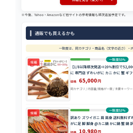
※今後、Yahoo・Amazonなど他サイトの参考情報も順次追加予定です。
通販でも買えるかも
一致度は、同カテゴリ・商品名（文字の近さ）・内
一致度55%
候補
【1/8以降順次発送⇒20％割引で52,000
に 専門店 ずわいがに カニ かに 蟹 ギ
65,000
円
価格
同カテゴリ / 内容量/規格が一致 / 主要キーワ
一致度53%
候補
訳あり ズワイガニ 肩 肩身 送料無料ずわ
がに足 脚 脚身 @カニ鍋 かに鍋 蟹 鍋
10,980
円
価格