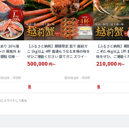
あり 20％増
【ふるさと納税】期間限定 茹で 越前ガ
【ふるさと納税】期間
しゃけ 規格外 お
ニ 1kg以上 4杯 食通もうなる本場の味を
ニ 約1.4kg以上 1
 銀鮭 切身 お
ぜひご堪能ください 茹でガニ ズワイガ
味をぜひ、ご堪能くだ
ニ カニ 蟹 海鮮 福井県 若狭町 お届け：
茹でカニ 越前蟹 カニ
500,000
210,000
円～
円～
2025年11月10日～2026年3月31日（年
海鮮 海鮮セット 福井
末年始を除く）
届け：2025年11月1
日（年末年始を除く
供自治体：若狭町
提供自治体：若狭町
右にスライドして見る