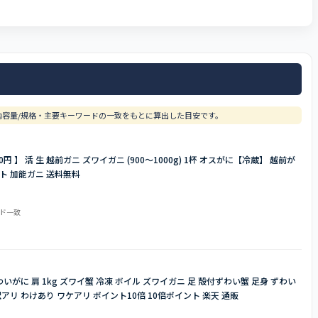
容量/規格・主要キーワードの一致をもとに算出した目安です。
円 】 活 生 越前ガニ ズワイガニ (900〜1000g) 1杯 オスがに【冷蔵】 越前が
フト 加能ガニ 送料無料
ード一致
いがに 肩 1kg ズワイ蟹 冷凍 ボイル ズワイガニ 足 殻付ずわい蟹 足身 ずわい
 訳アリ わけあり ワケアリ ポイント10倍 10倍ポイント 楽天 通販