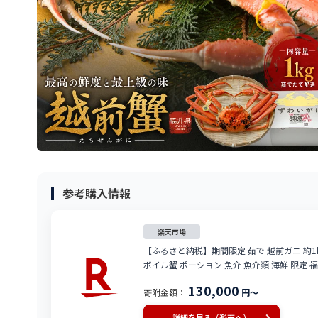
参考購入情報
楽天市場
【ふるさと納税】期間限定 茹で 越前ガニ 約1k
ボイル蟹 ポーション 魚介 魚介類 海鮮 限定 福
除く）
130,000
寄附金額：
円～
詳細を見る（楽天へ）