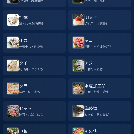
小分け・醤油漬け
瓶詰・加工品も
牡蠣
明太子
鍋・むき身が便利
切れ子・大容量も
イカ
タコ
一夜干し・刺身も
刺身・ボイルが定番
タイ
アジ
切り身・セットも
干物の人気者
タラ
水産加工品
鍋用・切り身も
干物・惣菜・珍味
セット
海藻類
贈答・お試しにも
わかめ・昆布など
貝類
その他