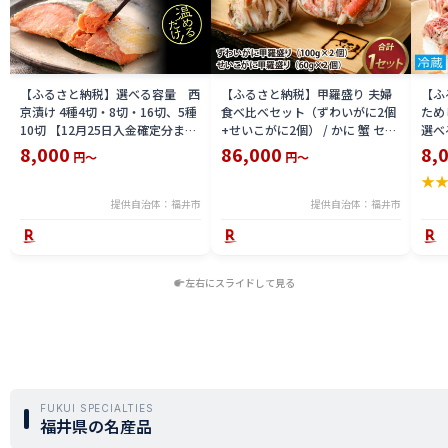
【ふるさと納税】選べる容量 西
【ふるさと納税】甲羅盛り 夫婦
【ふ
京漬け 4種4切・8切・16切、5種
食べ比べセット（ずわいがに2個
ため
10切 【12月25日入金確定分まで
+せいこがに2個） / かに 蟹 セイ
選べる
「年内発送」「年内配送」「年内
コ ずわい ズワイ 内子 外子 国産
鯖寿
8,000
86,000
8,
円～
円～
お届け」】/ レンジで温めるだけ
冷凍 冬 冬の味覚 珍味 グルメ 国
用 
★
西京焼き 湯煎 西京漬 送料無料
産 送料無料 [H-065050]
テラ
食彩 
提供自治体：福井市
提供自治体：福井市
左右にスライドして見る
FUKUI SPECIALTIES
福井県の名産品