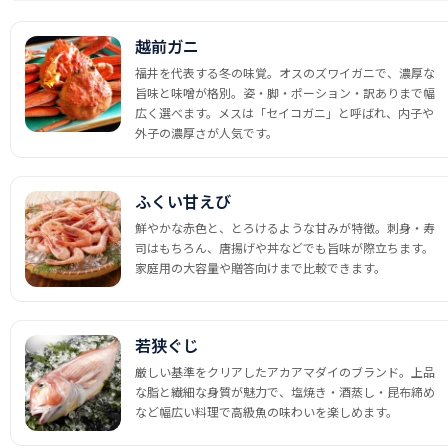
越前ガニ
福井を代表する冬の味覚。オスのズワイガニで、濃厚な
旨味と味噌が格別。姿・脚・ポーション・訳ありまで幅
広く選べます。メスは「セイコガニ」と呼ばれ、内子や
外子の濃厚さが人気です。
ふくい甘えび
鮮やかな赤色と、とろけるような甘みが特徴。刺身・寿
司はもちろん、唐揚げや丼などでも旨味が際立ちます。
家庭用の大容量や贈答向けまで比較できます。
若狭ぐじ
厳しい基準をクリアしたアカアマダイのブランド。上品
な脂と繊細な身質が魅力で、塩焼き・酒蒸し・昆布締め
など幅広い料理で高級魚の味わいを楽しめます。