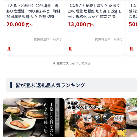
【ふるさと納税】20％増量 訳
【ふるさと納税】塩サケ 訳あり
【ふ
あり塩銀鮭 切り身2.4kg 町制
20％増量 塩銀鮭 切り身 1.2kg し
越前
20周年記念 鮭 サケ 銀鮭 切身 訳
ゃけ 規格外 おかず 惣菜 冷凍
なる
あり おかず 冷凍 規格外 お取り寄
魚 鮭 サケ 銀鮭 切身 お取り寄せ
い 
20,000
13,000
50
円～
円～
せ 福井県 若狭町
海鮮
202
日（
提供自治体：若狭町
提供自治体：若狭町
左右にスライドして見る
皆が選ぶ 返礼品人気ランキング