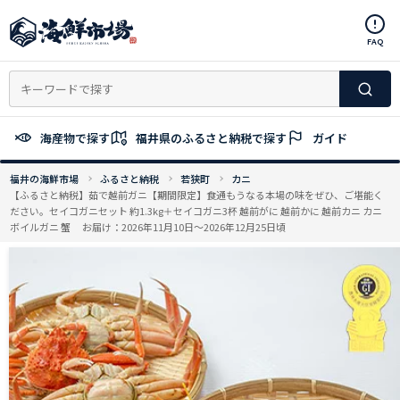
コ
ン
FAQ
テ
ン
ツ
へ
ス
海産物で探す
福井県のふるさと納税で探す
ガイド
キ
ッ
福井の海鮮市場
ふるさと納税
若狭町
カニ
プ
【ふるさと納税】茹で越前ガニ【期間限定】食通もうなる本場の味をぜひ、ご堪能く
ださい。セイコガニセット 約1.3kg＋セイコガニ3杯 越前がに 越前かに 越前カニ カニ
ボイルガニ 蟹 お届け：2026年11月10日～2026年12月25日頃