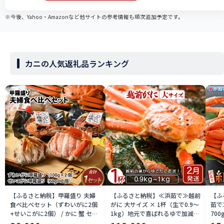
※今後、Yahoo・Amazonなど他サイトの参考情報も順次追加予定です。
カニの人気返礼品ランキング
【ふるさと納税】甲羅盛り 夫婦
【ふるさと納税】≪浜茹で≫越前
【ふ
食べ比べセット（ずわいがに2個
がに 大サイズ × 1杯（生で0.9〜
茹で
+せいこがに2個） / かに 蟹 セイ
1kg）地元で喜ばれるゆで加減・
700
コ ずわい ズワイ 内子 外子 国産
塩加減で越前の港から直送！【雄
付【