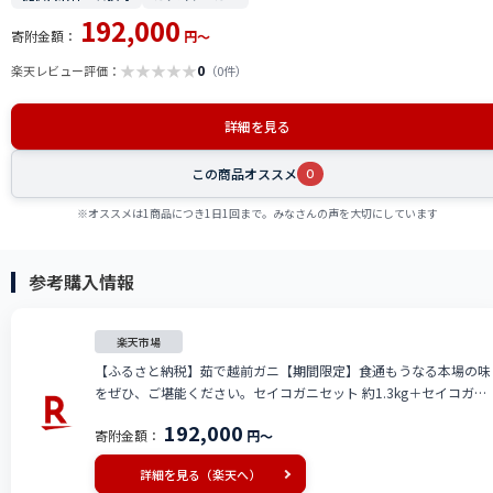
192,000
寄附金額：
円～
★
★
★
★
★
0
楽天レビュー評価：
（0件）
詳細を見る
この商品オススメ
0
※オススメは1商品につき1日1回まで。みなさんの声を大切にしています
参考購入情報
楽天市場
【ふるさと納税】茹で越前ガニ【期間限定】食通もうなる本場の味
をぜひ、ご堪能ください。セイコガニセット 約1.3kg＋セイコガニ
3杯 越前がに 越前かに 越前カニ カニ ボイルガニ 蟹 お届け：
192,000
寄附金額：
円～
2026年11月10日～2026年12月25日頃
詳細を見る（楽天へ）