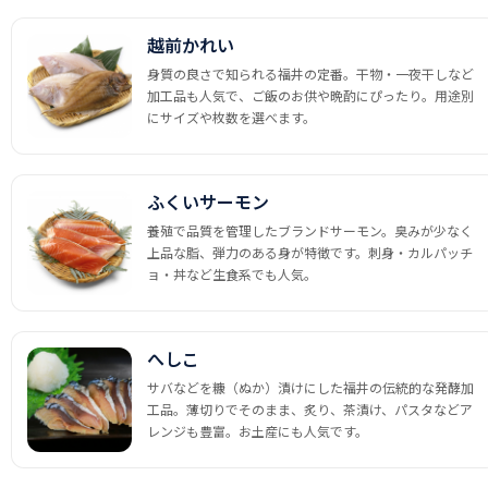
越前かれい
身質の良さで知られる福井の定番。干物・一夜干しなど
加工品も人気で、ご飯のお供や晩酌にぴったり。用途別
にサイズや枚数を選べます。
ふくいサーモン
養殖で品質を管理したブランドサーモン。臭みが少なく
上品な脂、弾力のある身が特徴です。刺身・カルパッチ
ョ・丼など生食系でも人気。
へしこ
サバなどを糠（ぬか）漬けにした福井の伝統的な発酵加
工品。薄切りでそのまま、炙り、茶漬け、パスタなどア
レンジも豊富。お土産にも人気です。