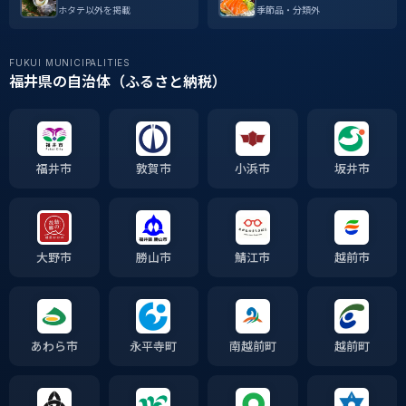
ホタテ以外を掲載
季節品・分類外
FUKUI MUNICIPALITIES
福井県の自治体（ふるさと納税）
福井市
敦賀市
小浜市
坂井市
大野市
勝山市
鯖江市
越前市
あわら市
永平寺町
南越前町
越前町