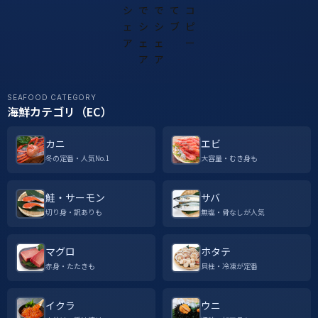
SEAFOOD CATEGORY
海鮮カテゴリ（EC）
カニ
エビ
冬の定番・人気No.1
大容量・むき身も
鮭・サーモン
サバ
切り身・訳ありも
無塩・骨なしが人気
マグロ
ホタテ
赤身・たたきも
貝柱・冷凍が定番
イクラ
ウニ