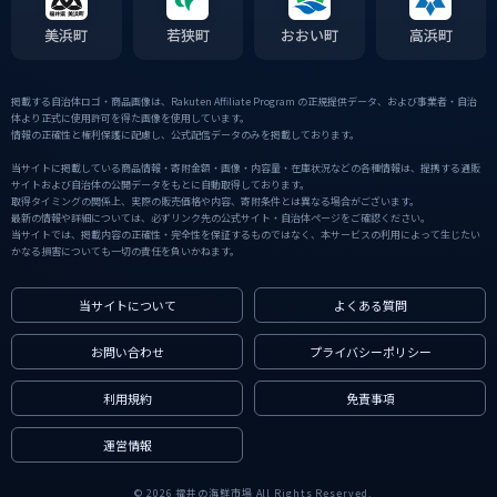
美浜町
若狭町
おおい町
高浜町
掲載する自治体ロゴ・商品画像は、Rakuten Affiliate Program の正規提供データ、および事業者・自治
体より正式に使用許可を得た画像を使用しています。
情報の正確性と権利保護に配慮し、公式配信データのみを掲載しております。
当サイトに掲載している商品情報・寄附金額・画像・内容量・在庫状況などの各種情報は、提携する通販
サイトおよび自治体の公開データをもとに自動取得しております。
取得タイミングの関係上、実際の販売価格や内容、寄附条件とは異なる場合がございます。
最新の情報や詳細については、必ずリンク先の公式サイト・自治体ページをご確認ください。
当サイトでは、掲載内容の正確性・完全性を保証するものではなく、本サービスの利用によって生じたい
かなる損害についても一切の責任を負いかねます。
当サイトについて
よくある質問
お問い合わせ
プライバシーポリシー
利用規約
免責事項
運営情報
© 2026 福井の海鮮市場 All Rights Reserved.