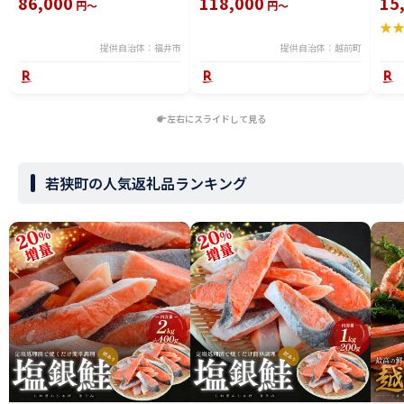
86,000
118,000
15
円～
円～
冷凍 冬 冬の味覚 珍味 グルメ 国
ズワイガニ ずわいがに 越前ガニ
ボイ
★
産 送料無料 [H-065050]
姿 ボイル 冷蔵 福井県】【2月発
分】
送分】希望日指定可 備考欄に希
提供自治体：福井市
提供自治体：越前町
望日をご記入ください [e23-
x004_02]
左右にスライドして見る
若狭町の人気返礼品ランキング