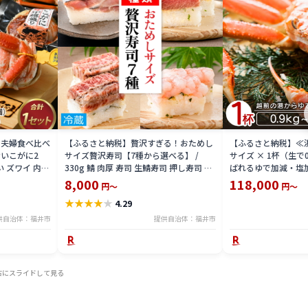
 夫婦食べ比べ
【ふるさと納税】贅沢すぎる！おためし
【ふるさと納税】≪
いこがに2
サイズ贅沢寿司【7種から選べる】 /
サイズ × 1杯（生で
い ズワイ 内子
330g 鯖 肉厚 寿司 生鯖寿司 押し寿司 ご
ばれるゆで加減・塩
 珍味 グルメ
褒美 おためし用 一人前 サバ 海鮮 棒寿司
直送！【雄 ズワイガ
8,000
118,000
円～
円～
バッテラ 魚貝 懐石料理 冷蔵配送 四季食
ガニ 姿 ボイル 冷蔵
★
★
★
★
★
4.29
彩 萩 送料無料 [A-013025]
分】希望日指定可 
入ください [e23-x00
供自治体：福井市
提供自治体：福井市
右にスライドして見る