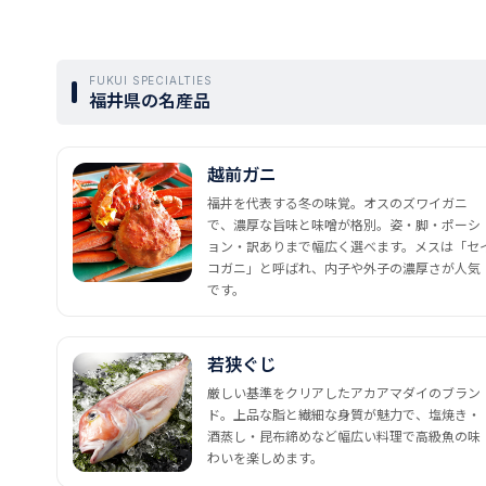
FUKUI SPECIALTIES
福井県の名産品
越前ガニ
福井を代表する冬の味覚。オスのズワイガニ
で、濃厚な旨味と味噌が格別。姿・脚・ポーシ
ョン・訳ありまで幅広く選べます。メスは「セ
コガニ」と呼ばれ、内子や外子の濃厚さが人気
です。
若狭ぐじ
厳しい基準をクリアしたアカアマダイのブラン
ド。上品な脂と繊細な身質が魅力で、塩焼き・
酒蒸し・昆布締めなど幅広い料理で高級魚の味
わいを楽しめます。