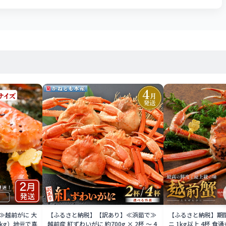
≫越前がに 大
【ふるさと納税】【訳あり】≪浜茹で≫
【ふるさと納税】期間
1kg）地元で喜
越前産 紅ずわいがに 約700g × 2杯 〜 4
ニ 1kg以上 4杯 