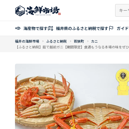
コ
ン
テ
ン
海産物で探す
福井県のふるさと納税で探す
ガイド
ツ
へ
福井の海鮮市場
ふるさと納税
若狭町
カニ
ス
【ふるさと納税】茹で越前ガニ【期間限定】食通もうなる本場の味をぜひ、ご堪能
キ
ッ
プ