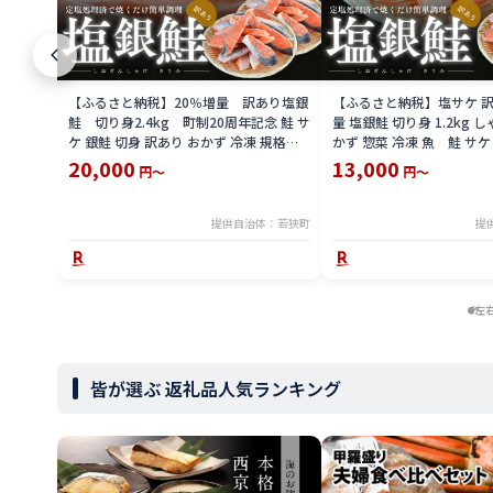
【ふるさと納税】20％増量 訳あり塩銀
【ふるさと納税】塩サケ 訳
鮭 切り身2.4kg 町制20周年記念 鮭 サ
量 塩銀鮭 切り身 1.2kg 
ケ 銀鮭 切身 訳あり おかず 冷凍 規格外
かず 惣菜 冷凍 魚 鮭 サケ
お取り寄せ 福井県 若狭町
取り寄せ
20,000
13,000
円～
円～
提供自治体：若狭町
提
左
皆が選ぶ 返礼品人気ランキング