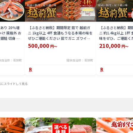
あり 20％増
【ふるさと納税】期間限定 茹で 越前ガ
【ふるさと納税】期間
しゃけ 規格外 お
ニ 1kg以上 4杯 食通もうなる本場の味を
ニ 約1.4kg以上 1
 銀鮭 切身 お
ぜひご堪能ください 茹でガニ ズワイガ
味をぜひ、ご堪能くだ
ニ カニ 蟹 海鮮 福井県 若狭町 お届け：
茹でカニ 越前蟹 カニ
500,000
210,000
円～
円～
2025年11月10日～2026年3月31日（年
海鮮 海鮮セット 福井
末年始を除く）
届け：2025年11月1
日（年末年始を除く
供自治体：若狭町
提供自治体：若狭町
右にスライドして見る