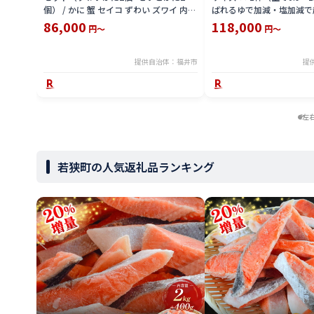
個） / かに 蟹 セイコ ずわい ズワイ 内子
ばれるゆで加減・塩加減で
外子 国産 冷凍 冬 冬の味覚 珍味 グルメ
直送！【雄 ズワイガニ ず
86,000
118,000
円～
円～
国産 送料無料 [H-065050]
ガニ 姿 ボイル 冷蔵 福井
分】希望日指定可 備考欄
入ください [e23-x004_02]
提供自治体：福井市
提
左
若狭町の人気返礼品ランキング