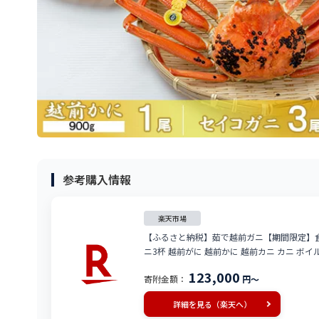
参考購入情報
楽天市場
【ふるさと納税】茹で越前ガニ【期間限定】食
ニ3杯 越前がに 越前かに 越前カニ カニ ボイル
123,000
寄附金額：
円～
詳細を見る（楽天へ）