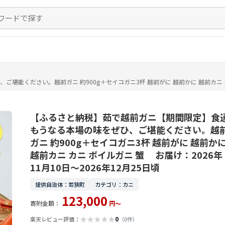
ください。越前ガニ 約900g＋セイコガニ3杯 越前がに 越前かに 越前カニ カニ 
【ふるさと納税】茹で越前ガニ【期間限定】食
もうなる本場の味をぜひ、ご堪能ください。越
ガニ 約900g＋セイコガニ3杯 越前がに 越前か
越前カニ カニ ボイルガニ 蟹 お届け：2026年
11月10日～2026年12月25日頃
提供自治体：若狭町
カテゴリ：カニ
123,000
寄附金額：
円～
★
★
★
★
★
0
楽天レビュー評価：
（0件）