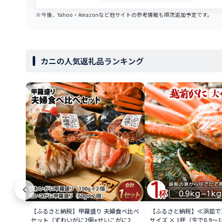
※今後、Yahoo・Amazonなど他サイトの参考情報も順次追加予定です。
カニの人気返礼品ランキング
【ふるさと納税】甲羅盛り 夫婦食べ比べ
【ふるさと納税】≪浜茹で
セット（ずわいがに2個+せいこがに2
サイズ × 1杯（生で0.9〜