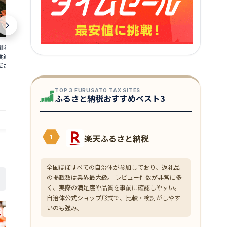
限定 茹で 越前ガ
【ふるさと納税】塩さば切身(昆布だし
【ふるさと納税
杯 食通もうなる本場の
入)90g×8切(700g)・訳あり塩銀鮭
ニ 約1.3kg
さい カニ 蟹 かに
(700g) 鯖 サバ 鮭 銀鮭 サケ 海鮮 切り身
味をぜひ、ご堪
セット 魚介 魚介類
魚 冷凍 家庭用 訳アリ
茹でカニ 越前
12,000
180,000
円～
 福井県 若狭町 お
海鮮 海鮮セッ
TOP 3 FURUSATO TAX SITES
0日～2026年3月31
届け：2025年1
ふるさと納税おすすめベスト3
）
日（年末年始
提供自治体：若狭町
提供自治体：若狭町
楽天ふるさと納税
1
全国ほぼすべての自治体が参加しており、返礼品
の掲載数は業界最大級。 レビュー件数が非常に多
く、実際の満足度や品質を事前に確認しやすい。
自治体公式ショップ形式で、比較・検討がしやす
いのも強み。