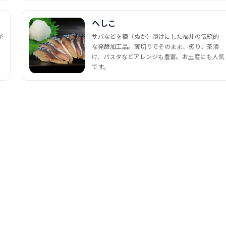
へしこ
が
サバなどを糠（ぬか）漬けにした福井の伝統的
な発酵加工品。薄切りでそのまま、炙り、茶漬
け、パスタなどアレンジも豊富。お土産にも人気
です。