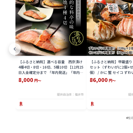
【ふるさと納税】選べる容量 西京漬け
【ふるさと納税】甲羅盛り
4種4切・8切・16切、5種10切 【12月25
セット（ずわいがに2個+せ
日入金確定分まで 「年内発送」「年内配
個） / かに 蟹 セイコ ずわ
送」「年内お届け」】/ レンジで温める
外子 国産 冷凍 冬 冬の味覚
8,000
86,000
円～
円～
だけ 西京焼き 湯煎 西京漬 送料無料
国産 送料無料 [H-065050]
提供自治体：福井市
提
左