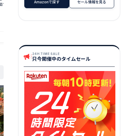
Amazonで探す
セール情報を見る
茹でガニ ズワイガ
定可能！最短3営業日以内発送【生食
味をぜひ、ご堪
井県 若狭町 お届け：
可】ますよね 商店の元祖 カット済み 生
茹でカニ 越前
13,000
147,000
円～
2026年3月31日（年
ずわい蟹 選べる 600g〜3.0kg【ますよ
海鮮 海鮮セッ
★
★
★
★
★
4.19
ね 海鮮 ズワイガニ カニ 蟹 刺身 カニし
届け：2025年1
ゃぶ お中元 お歳暮 ギフト】
日（年末年始
提供自治体：若狭町
提供自治体：敦賀市
24H TIME SALE
只今開催中のタイムセール