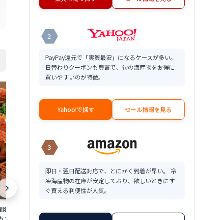
2
PayPay還元で「実質最安」になるケースが多い。
日替わりクーポンも豊富で、旬の海産物をお得に
買いやすいのが特徴。
Yahoo!で探す
セール情報を見る
3
即日・翌日配送対応で、とにかく到着が早い。 冷
凍海産物の在庫が安定しており、欲しいときにす
ぐ買える利便性が人気。
限定 茹で 越前ガ
【ふるさと納税】総合1位獲得『年内配
【ふるさと納税
食通もうなる本場の味を
送可 (12月25日決済完了分まで)』着日指
ニ 約1.1kg