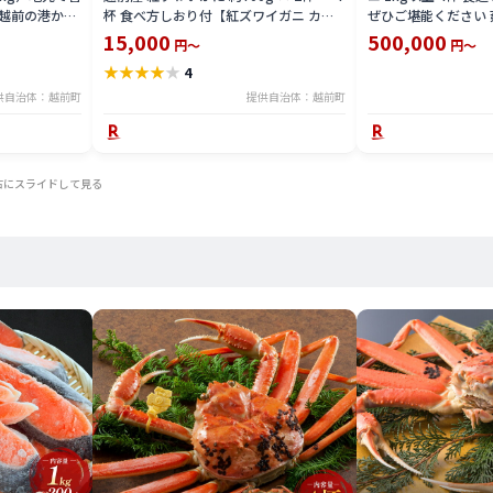
越前の港から
杯 食べ方しおり付【紅ズワイガニ カニ
ぜひご堪能ください 
わいがに 越前
かに 蟹 姿 ボイル 冷蔵 福井県】【4月発
ニ カニ 蟹 海鮮 福
15,000
500,000
円～
円～
県】【2月発送
送分】希望日指定不可
2025年11月10日～
★
★
★
★
★
4
に希望日をご記
末年始を除く）
供自治体：越前町
提供自治体：越前町
右にスライドして見る