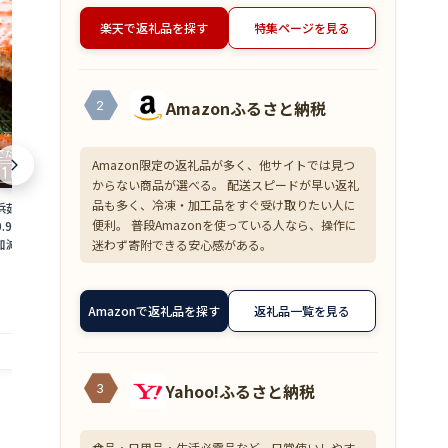
楽天で返礼品を探す
特集ページを見る
Amazonふるさと納税
2
Amazon限定の返礼品が多く、他サイトでは見つ
からない商品が選べる。 配送スピードが早い返礼
品も多く、冷凍・加工品をすぐ受け取りたい人に
浜茹で≫越前がに 大
【ふるさと納税】＜数量限定＞港町つる
【ふるさと納税
便利。 普段Amazonを使っている人なら、操作に
0.9〜1kg）地元で喜
がの潮風感じる 創作 海鮮丼の素 浜焼き
焼くだけ！ 骨取
加減で越前の港から
鯖 × Sio檸檬ペッパー 5食セット 若狭名
ット [A-0880
迷わず寄附できる安心感がある。
ニ ずわいがに 越前
物 浜焼き鯖を贅沢に使用 丼 どんぶり 海
魚 焼魚 焼くだ
18,000
10,000
円～
円
 福井県】【2月発送
鮮 サバ 鯖 ご飯にのせるだけ お酒の肴 ア
手軽 一人暮ら
備考欄に希望日をご記
レンジ 簡単 贈答 お中元
赤魚 銀ダラ た
Amazonで返礼品を探す
返礼品一覧を見る
4_02]
提供自治体：越前町
提供自治体：敦賀市
Yahoo!ふるさと納税
3
食品・日用品・生活必需品など、日常使いしやす