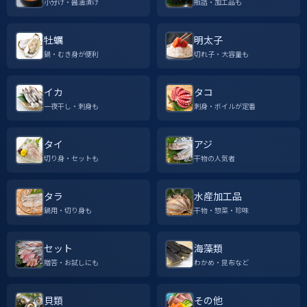
小分け・醤油漬け
瓶詰・加工品も
牡蠣
明太子
鍋・むき身が便利
切れ子・大容量も
イカ
タコ
一夜干し・刺身も
刺身・ボイルが定番
タイ
アジ
切り身・セットも
干物の人気者
タラ
水産加工品
鍋用・切り身も
干物・惣菜・珍味
セット
海藻類
贈答・お試しにも
わかめ・昆布など
貝類
その他