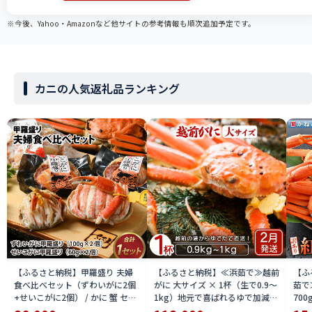
※今後、Yahoo・Amazonなど他サイトの参考情報も順次追加予定です。
カニの人気返礼品ランキング
【ふるさと納税】甲羅盛り 夫婦
【ふるさと納税】≪浜茹で≫越前
【ふ
食べ比べセット（ずわいがに2個
がに 大サイズ × 1杯（生で0.9〜
茹で
+せいこがに2個） / かに 蟹 セイ
1kg）地元で喜ばれるゆで加減・
700
コ ずわい ズワイ 内子 外子 国産
塩加減で越前の港から直送！【雄
付【