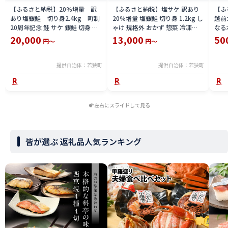
【ふるさと納税】20％増量 訳
【ふるさと納税】塩サケ 訳あり
【ふ
あり塩銀鮭 切り身2.4kg 町制
20％増量 塩銀鮭 切り身 1.2kg し
越前
20周年記念 鮭 サケ 銀鮭 切身 訳
ゃけ 規格外 おかず 惣菜 冷凍
なる
あり おかず 冷凍 規格外 お取り寄
魚 鮭 サケ 銀鮭 切身 お取り寄せ
い 
20,000
13,000
50
円～
円～
せ 福井県 若狭町
海鮮
202
日（
提供自治体：若狭町
提供自治体：若狭町
左右にスライドして見る
皆が選ぶ 返礼品人気ランキング