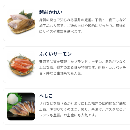
越前かれい
身質の良さで知られる福井の定番。干物・一夜干しなど
加工品も人気で、ご飯のお供や晩酌にぴったり。用途別
にサイズや枚数を選べます。
ふくいサーモン
養殖で品質を管理したブランドサーモン。臭みが少なく
上品な脂、弾力のある身が特徴です。刺身・カルパッチ
ョ・丼など生食系でも人気。
へしこ
サバなどを糠（ぬか）漬けにした福井の伝統的な発酵加
工品。薄切りでそのまま、炙り、茶漬け、パスタなどア
レンジも豊富。お土産にも人気です。