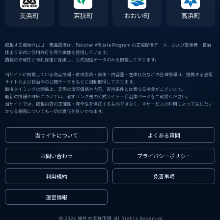
美浜町
若狭町
おおい町
高浜町
掲載する自治体ロゴ・商品画像は、Rakuten Affiliate Program の正規提供データ、および事業者・自治
体より正式に使用許可を得た画像を使用しています。
情報の正確性と権利保護に配慮し、公式配信データのみを掲載しております。
当サイトに掲載している商品情報・寄附金額・画像・内容量・在庫状況などの各種情報は、提携する通販
サイトおよび自治体の公開データをもとに自動取得しております。
取得タイミングの関係上、実際の販売価格や内容、寄附条件とは異なる場合がございます。
最新の情報や詳細については、必ずリンク先の公式サイト・自治体ページをご確認ください。
当サイトでは、掲載内容の正確性・完全性を保証するものではなく、本サービスの利用によって生じたい
かなる損害についても一切の責任を負いかねます。
当サイトについて
よくある質問
お問い合わせ
プライバシーポリシー
利用規約
免責事項
運営情報
© 2026 福井の海鮮市場 All Rights Reserved.