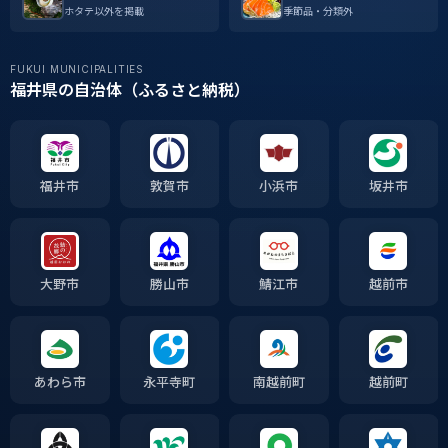
ホタテ以外を掲載
季節品・分類外
FUKUI MUNICIPALITIES
福井県の自治体（ふるさと納税）
福井市
敦賀市
小浜市
坂井市
大野市
勝山市
鯖江市
越前市
あわら市
永平寺町
南越前町
越前町