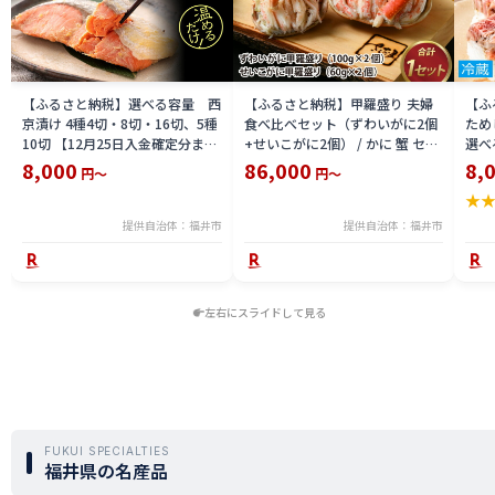
【ふるさと納税】選べる容量 西
【ふるさと納税】甲羅盛り 夫婦
【ふ
京漬け 4種4切・8切・16切、5種
食べ比べセット（ずわいがに2個
ため
10切 【12月25日入金確定分まで
+せいこがに2個） / かに 蟹 セイ
選べる
「年内発送」「年内配送」「年内
コ ずわい ズワイ 内子 外子 国産
鯖寿
8,000
86,000
8,
円～
円～
お届け」】/ レンジで温めるだけ
冷凍 冬 冬の味覚 珍味 グルメ 国
用 
★
西京焼き 湯煎 西京漬 送料無料
産 送料無料 [H-065050]
テラ
食彩 
提供自治体：福井市
提供自治体：福井市
左右にスライドして見る
FUKUI SPECIALTIES
福井県の名産品