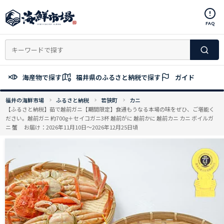
コ
ン
FAQ
テ
ン
ツ
へ
ス
海産物で探す
福井県のふるさと納税で探す
ガイド
キ
ッ
福井の海鮮市場
ふるさと納税
若狭町
カニ
プ
【ふるさと納税】茹で越前ガニ【期間限定】食通もうなる本場の味をぜひ、ご堪能く
ださい。越前ガニ 約700g＋セイコガニ3杯 越前がに 越前かに 越前カニ カニ ボイルガ
ニ 蟹 お届け：2026年11月10日～2026年12月25日頃