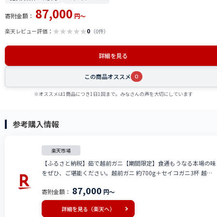
87,000
寄附金額：
円～
★
★
★
★
★
0
楽天レビュー評価：
（0件）
詳細を見る
この商品オススメ
0
※オススメは1商品につき1日1回まで。みなさんの声を大切にしています
参考購入情報
楽天市場
【ふるさと納税】茹で越前ガニ【期間限定】食通もうなる本場の味
をぜひ、ご堪能ください。越前ガニ 約700g＋セイコガニ3杯 越前
がに 越前かに 越前カニ カニ ボイルガニ 蟹 お届け：2026年11月
87,000
寄附金額：
円～
10日～2026年12月25日頃
詳細を見る（楽天へ）