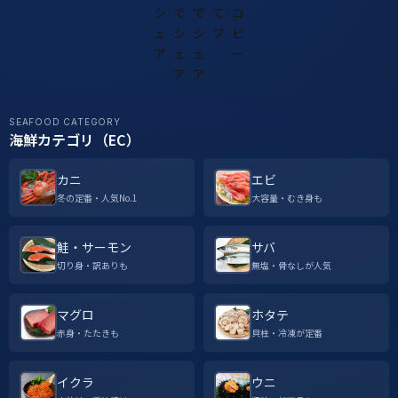
SEAFOOD CATEGORY
海鮮カテゴリ（EC）
カニ
エビ
冬の定番・人気No.1
大容量・むき身も
鮭・サーモン
サバ
切り身・訳ありも
無塩・骨なしが人気
マグロ
ホタテ
赤身・たたきも
貝柱・冷凍が定番
イクラ
ウニ