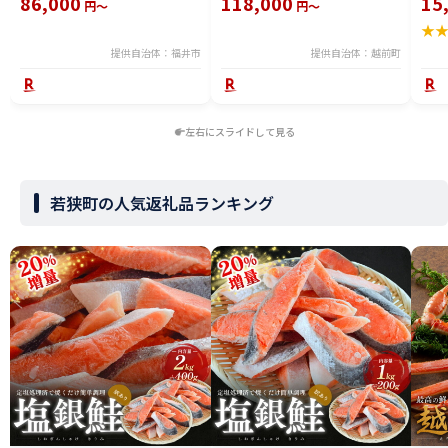
86,000
118,000
15
円～
円～
冷凍 冬 冬の味覚 珍味 グルメ 国
ズワイガニ ずわいがに 越前ガニ
ボイ
★
産 送料無料 [H-065050]
姿 ボイル 冷蔵 福井県】【2月発
分】
送分】希望日指定可 備考欄に希
提供自治体：福井市
提供自治体：越前町
望日をご記入ください [e23-
x004_02]
左右にスライドして見る
若狭町の人気返礼品ランキング