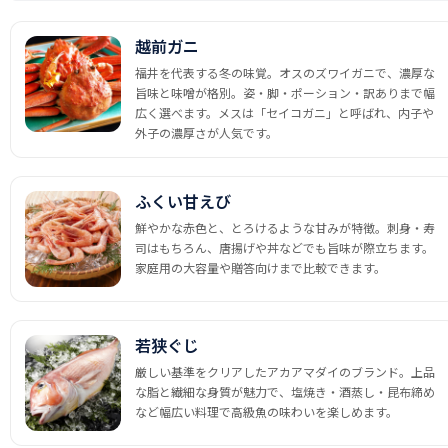
越前ガニ
福井を代表する冬の味覚。オスのズワイガニで、濃厚な
旨味と味噌が格別。姿・脚・ポーション・訳ありまで幅
広く選べます。メスは「セイコガニ」と呼ばれ、内子や
外子の濃厚さが人気です。
ふくい甘えび
鮮やかな赤色と、とろけるような甘みが特徴。刺身・寿
司はもちろん、唐揚げや丼などでも旨味が際立ちます。
家庭用の大容量や贈答向けまで比較できます。
若狭ぐじ
厳しい基準をクリアしたアカアマダイのブランド。上品
な脂と繊細な身質が魅力で、塩焼き・酒蒸し・昆布締め
など幅広い料理で高級魚の味わいを楽しめます。