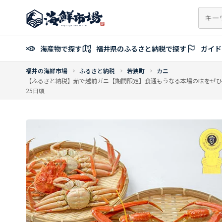
コ
ン
テ
ン
海産物で探す
福井県のふるさと納税で探す
ガイド
ツ
へ
福井の海鮮市場
ふるさと納税
若狭町
カニ
ス
【ふるさと納税】茹で越前ガニ【期間限定】食通もうなる本場の味をぜひ、ご堪能
キ
25日頃
ッ
プ