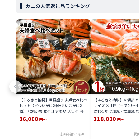
カニの人気返礼品ランキング
【ふるさと納税】甲羅盛り 夫婦食べ比べ
【ふるさと納税】≪浜茹で
セット（ずわいがに2個+せいこがに2
サイズ × 1杯（生で0.9〜
個） / かに 蟹 セイコ ずわい ズワイ 内子
ばれるゆで加減・塩加減で
外子 国産 冷凍 冬 冬の味覚 珍味 グルメ
直送！【雄 ズワイガニ ず
86,000
118,000
円～
円～
国産 送料無料 [H-065050]
ガニ 姿 ボイル 冷蔵 福井
分】希望日指定可 備考欄
入ください [e23-x004_02]
提供自治体：福井市
提