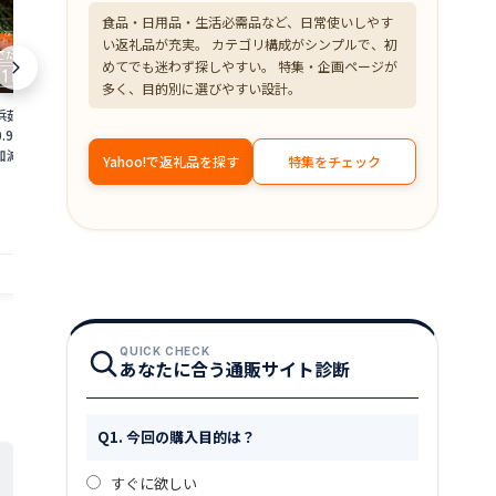
食品・日用品・生活必需品など、日常使いしやす
い返礼品が充実。 カテゴリ構成がシンプルで、初
めてでも迷わず探しやすい。 特集・企画ページが
多く、目的別に選びやすい設計。
浜茹で≫越前がに 大
【ふるさと納税】＜数量限定＞港町つる
【ふるさと納税
0.9〜1kg）地元で喜
がの潮風感じる 創作 海鮮丼の素 浜焼き
焼くだけ！ 骨取
加減で越前の港から
鯖 × Sio檸檬ペッパー 5食セット 若狭名
ット [A-0880
Yahoo!で返礼品を探す
特集をチェック
ニ ずわいがに 越前
物 浜焼き鯖を贅沢に使用 丼 どんぶり 海
魚 焼魚 焼くだ
18,000
10,000
円～
円
 福井県】【2月発送
鮮 サバ 鯖 ご飯にのせるだけ お酒の肴 ア
手軽 一人暮ら
備考欄に希望日をご記
レンジ 簡単 贈答 お中元
赤魚 銀ダラ た
4_02]
提供自治体：越前町
提供自治体：敦賀市
QUICK CHECK
あなたに合う通販サイト診断
Q1. 今回の購入目的は？
すぐに欲しい