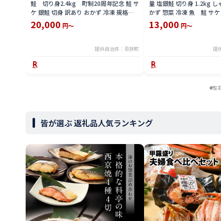
鮭 切り身2.4kg 町制20周年記念 鮭 サ
量 塩銀鮭 切り身 1.2kg 
ケ 銀鮭 切身 訳あり おかず 冷凍 規格外
かず 惣菜 冷凍 魚 鮭 サケ
お取り寄せ 福井県 若狭町
取り寄せ
20,000
13,000
円～
円～
提供自治体：若狭町
提
左
皆が選ぶ 返礼品人気ランキング