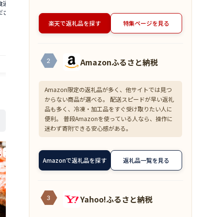
杯 食通もうなる本場の
入)90g×8切(700g)・訳あり塩銀鮭
ニ 約1.3kg
さい カニ 蟹 かに
(700g) 鯖 サバ 鮭 銀鮭 サケ 海鮮 切り身
味をぜひ、ご堪
セット 魚介 魚介類
魚 冷凍 家庭用 訳アリ
茹でカニ 越前
12,000
180,000
楽天で返礼品を探す
特集ページを見る
円～
 福井県 若狭町 お
海鮮 海鮮セッ
0日～2026年3月31
届け：2025年1
）
日（年末年始
提供自治体：若狭町
提供自治体：若狭町
Amazonふるさと納税
2
Amazon限定の返礼品が多く、他サイトでは見つ
からない商品が選べる。 配送スピードが早い返礼
品も多く、冷凍・加工品をすぐ受け取りたい人に
便利。 普段Amazonを使っている人なら、操作に
迷わず寄附できる安心感がある。
Amazonで返礼品を探す
返礼品一覧を見る
Yahoo!ふるさと納税
3