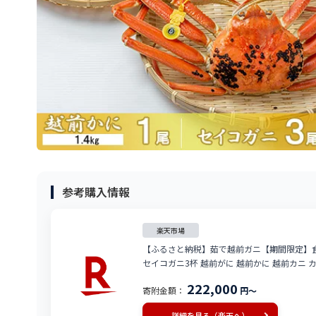
参考購入情報
楽天市場
【ふるさと納税】茹で越前ガニ【期間限定】食
セイコガニ3杯 越前がに 越前かに 越前カニ カニ
222,000
寄附金額：
円～
詳細を見る（楽天へ）