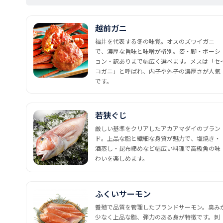
越前ガニ
福井を代表する冬の味覚。オスのズワイガニ
で、濃厚な旨味と味噌が格別。姿・脚・ポーシ
ョン・訳ありまで幅広く選べます。メスは「セ
コガニ」と呼ばれ、内子や外子の濃厚さが人気
です。
若狭ぐじ
厳しい基準をクリアしたアカアマダイのブラン
ド。上品な脂と繊細な身質が魅力で、塩焼き・
酒蒸し・昆布締めなど幅広い料理で高級魚の味
わいを楽しめます。
ふくいサーモン
養殖で品質を管理したブランドサーモン。臭み
少なく上品な脂、弾力のある身が特徴です。刺