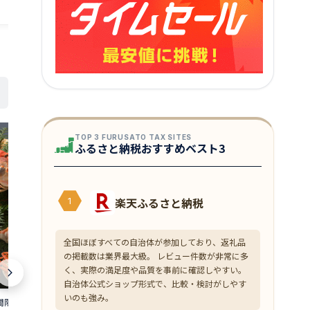
TOP 3 FURUSATO TAX SITES
ふるさと納税おすすめベスト3
楽天ふるさと納税
1
全国ほぼすべての自治体が参加しており、返礼品
の掲載数は業界最大級。 レビュー件数が非常に多
く、実際の満足度や品質を事前に確認しやすい。
自治体公式ショップ形式で、比較・検討がしやす
いのも強み。
限定 茹で 越前ガ
【ふるさと納税】塩さば切身(昆布だし
【ふるさと納税