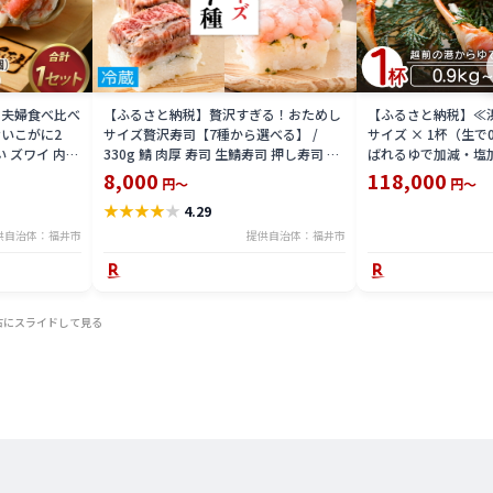
 夫婦食べ比べ
【ふるさと納税】贅沢すぎる！おためし
【ふるさと納税】≪
いこがに2
サイズ贅沢寿司【7種から選べる】 /
サイズ × 1杯（生で
い ズワイ 内子
330g 鯖 肉厚 寿司 生鯖寿司 押し寿司 ご
ばれるゆで加減・塩
 珍味 グルメ
褒美 おためし用 一人前 サバ 海鮮 棒寿司
直送！【雄 ズワイガ
8,000
118,000
円～
円～
バッテラ 魚貝 懐石料理 冷蔵配送 四季食
ガニ 姿 ボイル 冷蔵
★
★
★
★
★
4.29
彩 萩 送料無料 [A-013025]
分】希望日指定可 
入ください [e23-x00
供自治体：福井市
提供自治体：福井市
右にスライドして見る