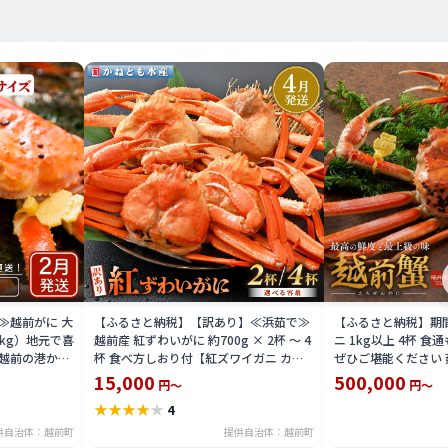
≫越前がに 大
【ふるさと納税】【訳あり】≪浜茹で≫
【ふるさと納税】期間
1kg）地元で喜
越前産 紅ずわいがに 約700g × 2杯 〜 4
ニ 1kg以上 4杯 
越前の港から
杯 食べ方しおり付【紅ズワイガニ カニ
ぜひご堪能ください 
わいがに 越前
かに 蟹 姿 ボイル 冷蔵 福井県】【4月発
ニ カニ 蟹 海鮮 福
15,000
500,000
円～
円～
県】【2月発送
送分】希望日指定不可
2025年11月10日～
★
★
★
★
★
4
に希望日をご記
末年始を除く）
供自治体：越前町
提供自治体：越前町