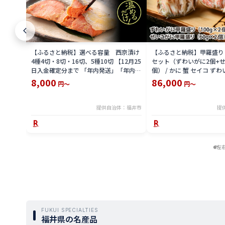
【ふるさと納税】選べる容量 西京漬け
【ふるさと納税】甲羅盛り
4種4切・8切・16切、5種10切 【12月25
セット（ずわいがに2個+せ
日入金確定分まで 「年内発送」「年内配
個） / かに 蟹 セイコ ずわ
送」「年内お届け」】/ レンジで温める
外子 国産 冷凍 冬 冬の味覚
8,000
86,000
円～
円～
だけ 西京焼き 湯煎 西京漬 送料無料
国産 送料無料 [H-065050]
提供自治体：福井市
提
左
FUKUI SPECIALTIES
福井県の名産品