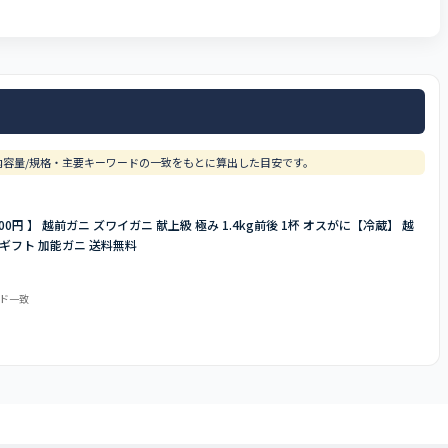
容量/規格・主要キーワードの一致をもとに算出した目安です。
00円 】 越前ガニ ズワイガニ 献上級 極み 1.4kg前後 1杯 オスがに【冷蔵】 越
 ギフト 加能ガニ 送料無料
ード一致