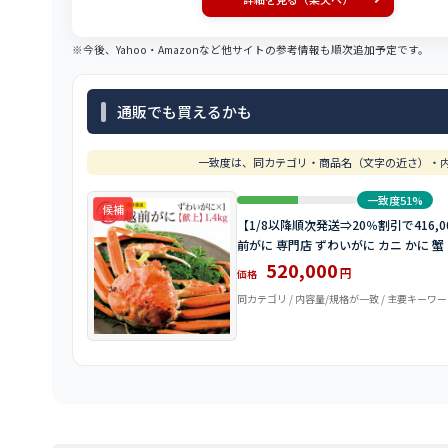
※今後、Yahoo・Amazonなど他サイトの参考情報も順次追加予定です。
通販でも買えるかも
一致度は、同カテゴリ・商品名（文字の近さ）・内
一致度51%
候補
【1/8以降順次発送⇒20％割引で416,0
前がに 専門店 ずわいがに カニ かに 蟹
520,000
円
価格
同カテゴリ / 内容量/規格が一致 / 主要キーワ