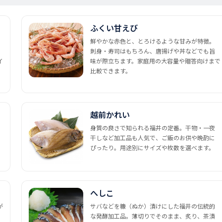
ふくい甘えび
鮮やかな赤色と、とろけるような甘みが特徴。
刺身・寿司はもちろん、唐揚げや丼などでも旨
イ
味が際立ちます。家庭用の大容量や贈答向けまで
比較できます。
越前かれい
身質の良さで知られる福井の定番。干物・一夜
干しなど加工品も人気で、ご飯のお供や晩酌に
ぴったり。用途別にサイズや枚数を選べます。
へしこ
が
サバなどを糠（ぬか）漬けにした福井の伝統的
な発酵加工品。薄切りでそのまま、炙り、茶漬