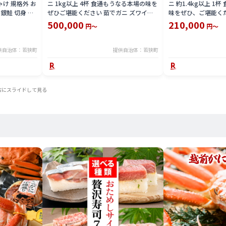
しゃけ 規格外 お
ニ 1kg以上 4杯 食通もうなる本場の味を
ニ 約1.4kg以上 1
 銀鮭 切身 お
ぜひご堪能ください 茹でガニ ズワイガ
味をぜひ、ご堪能くだ
ニ カニ 蟹 海鮮 福井県 若狭町 お届け：
茹でカニ 越前蟹 カニ
500,000
210,000
円～
円～
2025年11月10日～2026年3月31日（年
海鮮 海鮮セット 福井
末年始を除く）
届け：2025年11月1
日（年末年始を除く
供自治体：若狭町
提供自治体：若狭町
右にスライドして見る