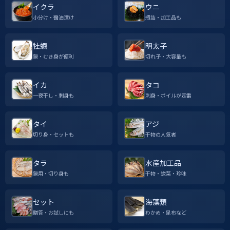
イクラ
ウニ
小分け・醤油漬け
瓶詰・加工品も
牡蠣
明太子
鍋・むき身が便利
切れ子・大容量も
イカ
タコ
一夜干し・刺身も
刺身・ボイルが定番
タイ
アジ
切り身・セットも
干物の人気者
タラ
水産加工品
鍋用・切り身も
干物・惣菜・珍味
セット
海藻類
贈答・お試しにも
わかめ・昆布など