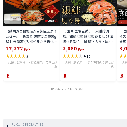
【越前ガニ最終販売★超目玉タイ
【 国内 工場直送 】【利益度外
【 
ムセール】訳あり 越前ガニ 900g
視】銀鮭 切り身 切り落とし 無塩
イズ 
以上 未冷凍 (活 ボイルから選べ
選べる部位［ 背 腹・カマ・尾 ］
骨無
る) 福井県産 国産 産地直送 脚折
600g〜2.4kg 骨取り・骨無し 骨
(真鱈
12,222
2,880
3,
円～
円～
れ 訳ありカニ 越前がに ズワイガ
あり 切り落とし 骨取り・骨無し
ライ
★
★
★
★
★
★
★
★
★
★
★
5
4.16
ニ 越前 かに 送料無料 etz-900w
切身 ses2301-12ka
tar2
店舗：越前ガニ・鮮魚専門店 魚屋とび
店舗：越前ガニ・鮮魚専門店 魚屋とび
店
魚
魚
左右にスライドして見る
FUKUI SPECIALTIES