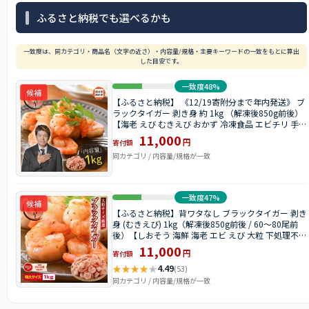
ふるさと納税でも選べるかも
一致度は、同カテゴリ・商品名（文字の近さ）・内容量/規格・主要キーワードの一致をもとに算出
した目安です。
一致度48%
候補
【ふるさと納税】 《12/19寄附分まで年内発送》 ブ
ラックタイガー 剥き身 約 1kg （解凍後850g前後）
【海老 えび むきえび おかず 冷凍食品 エビチリ 手間
いらず 背ワタなし aj 】 [e70-a006]
11,000
円
寄付額
同カテゴリ / 内容量/規格が一致
一致度47%
候補
【ふるさと納税】背ワタなし ブラックタイガー 剥き
身 (むきえび) 1kg（解凍後850g前後 / 60〜80尾前
後）【しおそう 海鮮 海老 エビ えび 大粒 下処理不要
簡単 便利 冷凍 惣菜 総菜 ストック お中元 お歳暮 ギ
11,000
円
寄付額
フト 贈り物】
★
★
★
★
★
4.49
(53)
同カテゴリ / 内容量/規格が一致