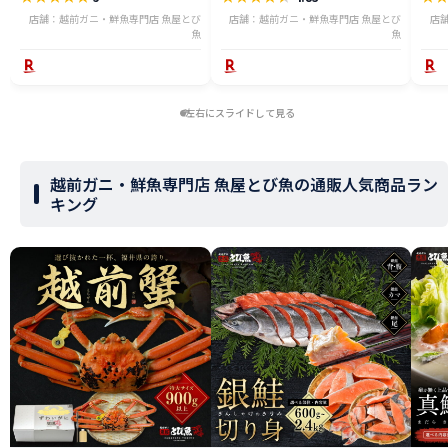
店舗：越前ガニ・鮮魚専門店 魚屋とび
店舗：越前ガニ・鮮魚専門店 魚屋とび
店
魚
魚
左右にスライドして見る
越前ガニ・鮮魚専門店 魚屋とび魚の通販人気商品ラン
キング