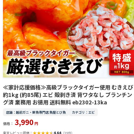
≪家計応援価格≫高級ブラックタイガー使用 むきえび
約1kg (約85尾) エビ 殻剥き済 背ワタなし ブランチン
グ済 業務用 お徳用 送料無料 eb2302-13ka
店舗：越前ガニ・鮮魚専門店 魚屋とび魚
カテゴリ：エビ
3,990
価格：
円
★
★
★
★
★
4.64
楽天レビュー評価：
（39件）