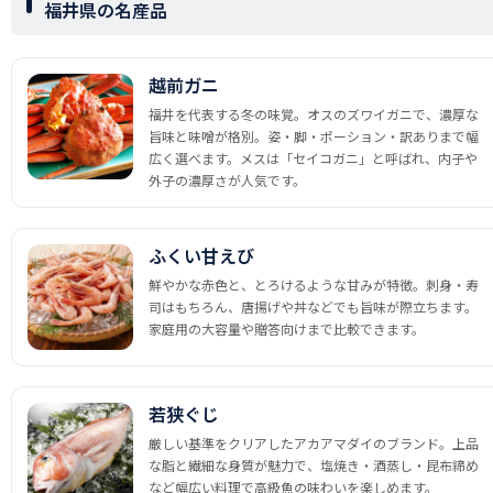
福井県の名産品
越前ガニ
福井を代表する冬の味覚。オスのズワイガニで、濃厚な
旨味と味噌が格別。姿・脚・ポーション・訳ありまで幅
広く選べます。メスは「セイコガニ」と呼ばれ、内子や
外子の濃厚さが人気です。
ふくい甘えび
鮮やかな赤色と、とろけるような甘みが特徴。刺身・寿
司はもちろん、唐揚げや丼などでも旨味が際立ちます。
家庭用の大容量や贈答向けまで比較できます。
若狭ぐじ
厳しい基準をクリアしたアカアマダイのブランド。上品
な脂と繊細な身質が魅力で、塩焼き・酒蒸し・昆布締め
など幅広い料理で高級魚の味わいを楽しめます。