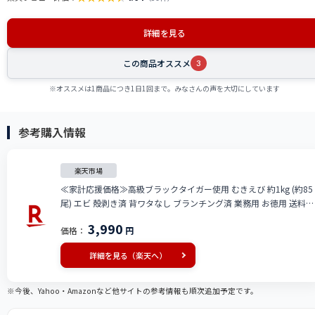
詳細を見る
この商品オススメ
3
※オススメは1商品につき1日1回まで。みなさんの声を大切にしています
参考購入情報
楽天市場
≪家計応援価格≫高級ブラックタイガー使用 むきえび 約1kg (約85
尾) エビ 殻剥き済 背ワタなし ブランチング済 業務用 お徳用 送料無
料 eb2302-13ka
3,990
価格：
円
詳細を見る（楽天へ）
※今後、Yahoo・Amazonなど他サイトの参考情報も順次追加予定です。