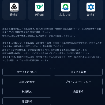
美浜町
若狭町
おおい町
高浜町
掲載する自治体ロゴ・商品画像は、Rakuten Affiliate Program の正規提供データ、および事業者・自治
体より正式に使用許可を得た画像を使用しています。
情報の正確性と権利保護に配慮し、公式配信データのみを掲載しております。
当サイトに掲載している商品情報・寄附金額・画像・内容量・在庫状況などの各種情報は、提携する通販
サイトおよび自治体の公開データをもとに自動取得しております。
取得タイミングの関係上、実際の販売価格や内容、寄附条件とは異なる場合がございます。
最新の情報や詳細については、必ずリンク先の公式サイト・自治体ページをご確認ください。
当サイトでは、掲載内容の正確性・完全性を保証するものではなく、本サービスの利用によって生じたい
かなる損害についても一切の責任を負いかねます。
当サイトについて
よくある質問
お問い合わせ
プライバシーポリシー
利用規約
免責事項
運営情報