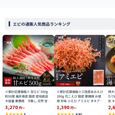
エビの通販人気商品ランキング
≪家計応援価格≫ 甘エビ 500g
≪家計応援価格≫三陸産あみえび
特大
約50尾 福井県産 国産 産地直送
200g 花こえび 国産 業務用 お徳
たり
大容量 業務用 子無し 天然 甘く
用 珍味 小えび アミエビ オキアミ
衣 
て美味しい あまえび アマエビ お
干しエビ 海老 お好み焼き チャー
料 e
3,270
1,390
2,
円～
円～
刺身 お寿司 バーベキュー 船上凍
ハン 焼きそば かき揚げ おつまみ
★
★
★
★
★
★
★
★
★
★
★
5
4.83
結 送料無料 amaebis
送料無料 amiebi2504