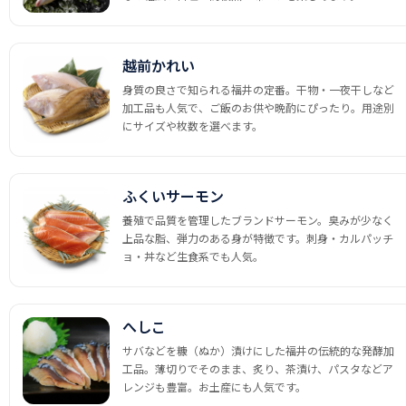
越前かれい
身質の良さで知られる福井の定番。干物・一夜干しなど
加工品も人気で、ご飯のお供や晩酌にぴったり。用途別
にサイズや枚数を選べます。
ふくいサーモン
養殖で品質を管理したブランドサーモン。臭みが少なく
上品な脂、弾力のある身が特徴です。刺身・カルパッチ
ョ・丼など生食系でも人気。
へしこ
サバなどを糠（ぬか）漬けにした福井の伝統的な発酵加
工品。薄切りでそのまま、炙り、茶漬け、パスタなどア
レンジも豊富。お土産にも人気です。