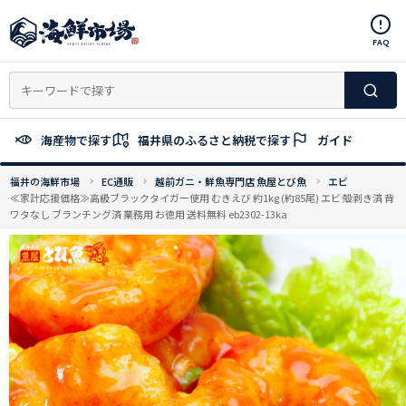
コ
ン
FAQ
テ
ン
ツ
へ
ス
海産物で探す
福井県のふるさと納税で探す
ガイド
キ
ッ
福井の海鮮市場
EC通販
越前ガニ・鮮魚専門店 魚屋とび魚
エビ
プ
≪家計応援価格≫高級ブラックタイガー使用 むきえび 約1kg (約85尾) エビ 殻剥き済 背
ワタなし ブランチング済 業務用 お徳用 送料無料 eb2302-13ka