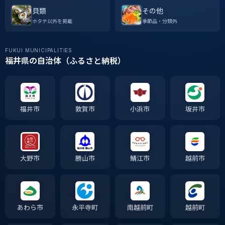
貝類
その他
ホタテ以外を掲載
季節品・分類外
FUKUI MUNICIPALITIES
福井県の自治体（ふるさと納税）
福井市
敦賀市
小浜市
坂井市
大野市
勝山市
鯖江市
越前市
あわら市
永平寺町
南越前町
越前町