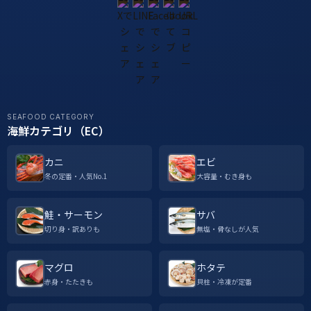
SEAFOOD CATEGORY
海鮮カテゴリ（EC）
カニ
エビ
冬の定番・人気No.1
大容量・むき身も
鮭・サーモン
サバ
切り身・訳ありも
無塩・骨なしが人気
マグロ
ホタテ
赤身・たたきも
貝柱・冷凍が定番