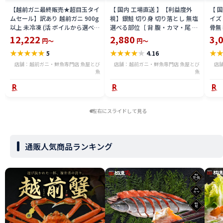
【越前ガニ最終販売★超目玉タイ
【 国内 工場直送 】【利益度外
【 
ムセール】訳あり 越前ガニ 900g
視】銀鮭 切り身 切り落とし 無塩
イズ 
以上 未冷凍 (活 ボイルから選べ
選べる部位［ 背 腹・カマ・尾 ］
骨無
る) 福井県産 国産 産地直送 脚折
600g〜2.4kg 骨取り・骨無し 骨
(真鱈
12,222
2,880
3,
円～
円～
れ 訳ありカニ 越前がに ズワイガ
あり 切り落とし 骨取り・骨無し
ライ
★
★
★
★
★
★
★
★
★
★
★
5
4.16
ニ 越前 かに 送料無料 etz-900w
切身 ses2301-12ka
tar2
店舗：越前ガニ・鮮魚専門店 魚屋とび
店舗：越前ガニ・鮮魚専門店 魚屋とび
店
魚
魚
左右にスライドして見る
通販人気商品ランキング