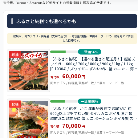
※今後、Yahoo・Amazonなど他サイトの参考情報も順次追加予定です。
ふるさと納税でも選べるかも
一致度は、同カテゴリ・商品名（文字の近さ）・内容量/規格・主要キーワードの一致をもとに算出
した目安です。
一致度56%
候補
【ふるさと納税】【選べる重さと配送月！】越前ズ
ワイガニ 600g / 700g / 800g / 900g / 1kg / 1.1kg
[F-10304] / ズワイガニ ずわいがに 蟹 カニ かに 海
鮮 越前ガニ 福井県鯖江市
60,000
円
寄付額
同カテゴリ / 内容量/規格が一致 / 主要キーワード一致
一致度55%
候補
【ふるさと納税】かに 年末配送 茹で 越前がに 約
600g以上 1杯 ずわい蟹 ボイルカニ ボイル 魚介類
越前ガニ 越前かに 蟹 カニ ポーション ボイル蟹 ズワ
イガニ お届け：2026年12月28日～30日
70,000
円
寄付額
同カテゴリ / 内容量/規格が一致 / 主要キーワード一致