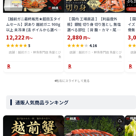
【越前ガニ最終販売★超目玉タイ
【 国内 工場直送 】【利益度外
【 
ムセール】訳あり 越前ガニ 900g
視】銀鮭 切り身 切り落とし 無塩
イズ 
以上 未冷凍 (活 ボイルから選べ
選べる部位［ 背 腹・カマ・尾 ］
骨無
る) 福井県産 国産 産地直送 脚折
600g〜2.4kg 骨取り・骨無し 骨
(真鱈
12,222
2,880
3,
円～
円～
れ 訳ありカニ 越前がに ズワイガ
あり 切り落とし 骨取り・骨無し
ライ
★
★
★
★
★
★
★
★
★
★
★
5
4.16
ニ 越前 かに 送料無料 etz-900w
切身 ses2301-12ka
tar2
店舗：越前ガニ・鮮魚専門店 魚屋とび
店舗：越前ガニ・鮮魚専門店 魚屋とび
店
魚
魚
左右にスライドして見る
通販人気商品ランキング