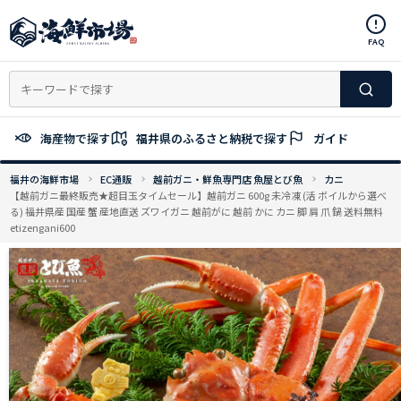
コ
ン
FAQ
テ
ン
ツ
へ
ス
海産物で探す
福井県のふるさと納税で探す
ガイド
キ
ッ
福井の海鮮市場
EC通販
越前ガニ・鮮魚専門店 魚屋とび魚
カニ
プ
【越前ガニ最終販売★超目玉タイムセール】越前ガニ 600g 未冷凍 (活 ボイルから選べ
る) 福井県産 国産 蟹 産地直送 ズワイガニ 越前がに 越前 かに カニ 脚 肩 爪 鍋 送料無料
etizengani600