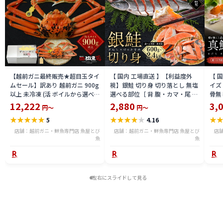
【越前ガニ最終販売★超目玉タイ
【 国内 工場直送 】【利益度外
【 
ムセール】訳あり 越前ガニ 900g
視】銀鮭 切り身 切り落とし 無塩
イズ 
以上 未冷凍 (活 ボイルから選べ
選べる部位［ 背 腹・カマ・尾 ］
骨無
る) 福井県産 国産 産地直送 脚折
600g〜2.4kg 骨取り・骨無し 骨
(真鱈
12,222
2,880
3,
円～
円～
れ 訳ありカニ 越前がに ズワイガ
あり 切り落とし 骨取り・骨無し
ライ
★
★
★
★
★
★
★
★
★
★
★
5
4.16
ニ 越前 かに 送料無料 etz-900w
切身 ses2301-12ka
tar2
店舗：越前ガニ・鮮魚専門店 魚屋とび
店舗：越前ガニ・鮮魚専門店 魚屋とび
店
魚
魚
左右にスライドして見る