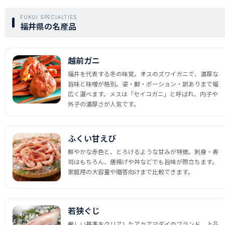
FUKUI SPECIALTIES
福井県の名産品
越前ガニ
福井を代表する冬の味覚。オスのズワイガニで、濃厚な
旨味と味噌が格別。姿・脚・ポーション・訳ありまで幅
広く選べます。メスは「セイコガニ」と呼ばれ、内子や
外子の濃厚さが人気です。
ふくい甘えび
鮮やかな赤色と、とろけるような甘みが特徴。刺身・寿
司はもちろん、唐揚げや丼などでも旨味が際立ちます。
家庭用の大容量や贈答向けまで比較できます。
若狭ぐじ
厳しい基準をクリアしたアカアマダイのブランド。上品