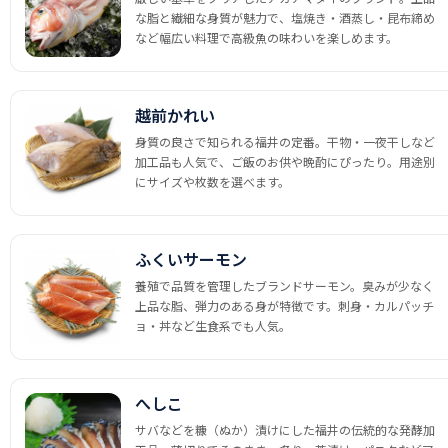
な脂と繊細な身質が魅力で、塩焼き・酒蒸し・昆布締め
など幅広い料理で高級魚の味わいを楽しめます。
越前かれい
身質の良さで知られる福井の定番。干物・一夜干しなど
加工品も人気で、ご飯のお供や晩酌にぴったり。用途別
にサイズや枚数を選べます。
ふくいサーモン
養殖で品質を管理したブランドサーモン。臭みが少なく
上品な脂、弾力のある身が特徴です。刺身・カルパッチ
ョ・丼など生食系でも人気。
へしこ
サバなどを糠（ぬか）漬けにした福井の伝統的な発酵加