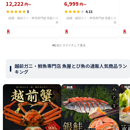
る) 福井県産 国産 産地直送 脚折
12,222
6,999
子 
円～
円～
れ 訳ありカニ 越前がに ズワイガ
販売
★
★
★
★
★
★
★
★
★
★
5
4.33
ニ 越前 かに 送料無料 etz-900w
店舗：越前ガニ・鮮魚専門店 魚屋とび
店舗：越前ガニ・鮮魚専門店 魚屋とび
魚
魚
左右にスライドして見る
越前ガニ・鮮魚専門店 魚屋とび魚の通販人気商品ラン
キング