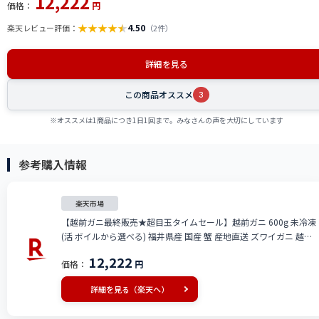
12,222
価格：
円
★
★
★
★
★
4.50
楽天レビュー評価：
（2件）
詳細を見る
この商品オススメ
3
※オススメは1商品につき1日1回まで。みなさんの声を大切にしています
参考購入情報
楽天市場
【越前ガニ最終販売★超目玉タイムセール】越前ガニ 600g 未冷凍
(活 ボイルから選べる) 福井県産 国産 蟹 産地直送 ズワイガニ 越前
がに 越前 かに カニ 脚 肩 爪 鍋 送料無料etizengani600
12,222
価格：
円
詳細を見る（楽天へ）