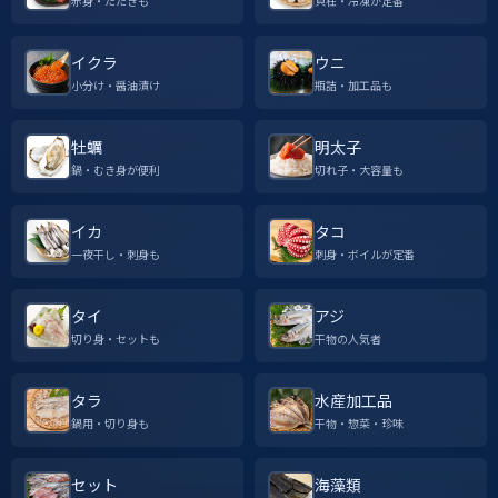
赤身・たたきも
貝柱・冷凍が定番
イクラ
ウニ
小分け・醤油漬け
瓶詰・加工品も
牡蠣
明太子
鍋・むき身が便利
切れ子・大容量も
イカ
タコ
一夜干し・刺身も
刺身・ボイルが定番
タイ
アジ
切り身・セットも
干物の人気者
タラ
水産加工品
鍋用・切り身も
干物・惣菜・珍味
セット
海藻類