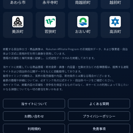
あわら市
永平寺町
南越前町
越前町
美浜町
若狭町
おおい町
高浜町
掲載する自治体ロゴ・商品画像は、Rakuten Affiliate Program の正規提供データ、および事業者・自治
体より正式に使用許可を得た画像を使用しています。
情報の正確性と権利保護に配慮し、公式配信データのみを掲載しております。
当サイトに掲載している商品情報・寄附金額・画像・内容量・在庫状況などの各種情報は、提携する通販
サイトおよび自治体の公開データをもとに自動取得しております。
取得タイミングの関係上、実際の販売価格や内容、寄附条件とは異なる場合がございます。
最新の情報や詳細については、必ずリンク先の公式サイト・自治体ページをご確認ください。
当サイトでは、掲載内容の正確性・完全性を保証するものではなく、本サービスの利用によって生じたい
かなる損害についても一切の責任を負いかねます。
当サイトについて
よくある質問
お問い合わせ
プライバシーポリシー
利用規約
免責事項