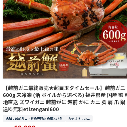
【越前ガニ最終販売★超目玉タイムセール】越前ガニ
600g 未冷凍 (活 ボイルから選べる) 福井県産 国産 蟹 
地直送 ズワイガニ 越前がに 越前 かに カニ 脚 肩 爪 鍋
送料無料etizengani600
店舗：越前ガニ・鮮魚専門店 魚屋とび魚
カテゴリ：カニ