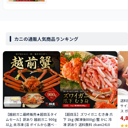
カニの通販人気商品ランキング
送料
サイ
ス 
【越前ガニ最終販売★超目玉タイ
【超目玉】ズワイガニ むき身 爪
ニ 
4,
ムセール】訳あり 越前ガニ 900g
下 1kg (解凍後800g) 蟹 かに 冷
がに
以上 未冷凍 (活 ボイルから選べ
凍 訳あり 送料無料 zkani2410
★
せこ