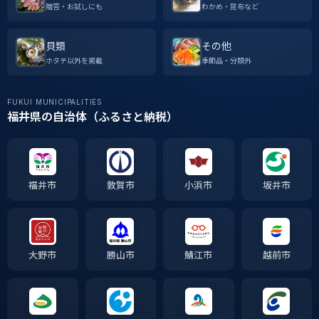
贈答・お試しにも
わかめ・昆布など
貝類
その他
ホタテ以外を掲載
季節品・分類外
FUKUI MUNICIPALITIES
福井県の自治体（ふるさと納税）
福井市
敦賀市
小浜市
坂井市
大野市
勝山市
鯖江市
越前市