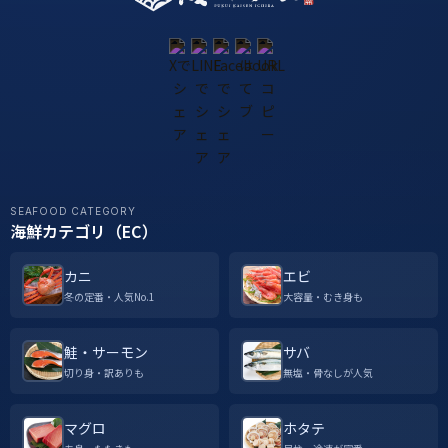
SEAFOOD CATEGORY
海鮮カテゴリ（EC）
カニ
エビ
冬の定番・人気No.1
大容量・むき身も
鮭・サーモン
サバ
切り身・訳ありも
無塩・骨なしが人気
マグロ
ホタテ