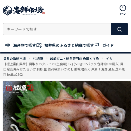
コ
ン
FAQ
テ
ン
ツ
へ
ス
海産物で探す
福井県のふるさと納税で探す
ガイド
キ
ッ
福井の海鮮市場
EC通販
越前ガニ・鮮魚専門店 魚屋とび魚
イカ
プ
【極上富山県産】目取りホタルイカ (生食可) 1kg (500g×2パック 合計約130尾入) 目・
口除去済み ほたるいか 刺身 生 個別冷凍 いかめし 酢味噌あえ 沖漬け 海鮮 通販 送料無
料 hoika2502