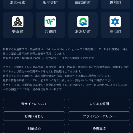
あわら市
永平寺町
南越前町
越前町
美浜町
若狭町
おおい町
高浜町
掲載する自治体ロゴ・商品画像は、Rakuten Affiliate Program の正規提供データ、および事業者・自治
体より正式に使用許可を得た画像を使用しています。
情報の正確性と権利保護に配慮し、公式配信データのみを掲載しております。
当サイトに掲載している商品情報・寄附金額・画像・内容量・在庫状況などの各種情報は、提携する通販
サイトおよび自治体の公開データをもとに自動取得しております。
取得タイミングの関係上、実際の販売価格や内容、寄附条件とは異なる場合がございます。
最新の情報や詳細については、必ずリンク先の公式サイト・自治体ページをご確認ください。
当サイトでは、掲載内容の正確性・完全性を保証するものではなく、本サービスの利用によって生じたい
かなる損害についても一切の責任を負いかねます。
当サイトについて
よくある質問
お問い合わせ
プライバシーポリシー
利用規約
免責事項