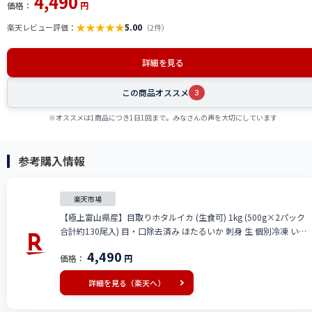
4,490
価格：
円
★
★
★
★
★
5.00
楽天レビュー評価：
（2件）
詳細を見る
この商品オススメ
3
※オススメは1商品につき1日1回まで。みなさんの声を大切にしています
参考購入情報
楽天市場
【極上富山県産】目取りホタルイカ (生食可) 1kg (500g×2パック
合計約130尾入) 目・口除去済み ほたるいか 刺身 生 個別冷凍 いか
めし 酢味噌あえ 沖漬け 海鮮 通販 送料無料 hoika2502
4,490
価格：
円
詳細を見る（楽天へ）