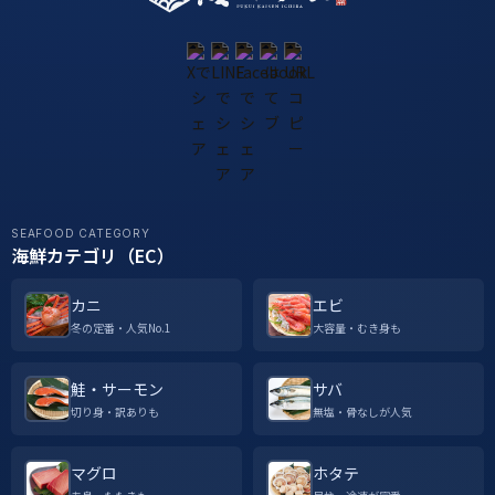
SEAFOOD CATEGORY
海鮮カテゴリ（EC）
カニ
エビ
冬の定番・人気No.1
大容量・むき身も
鮭・サーモン
サバ
切り身・訳ありも
無塩・骨なしが人気
マグロ
ホタテ