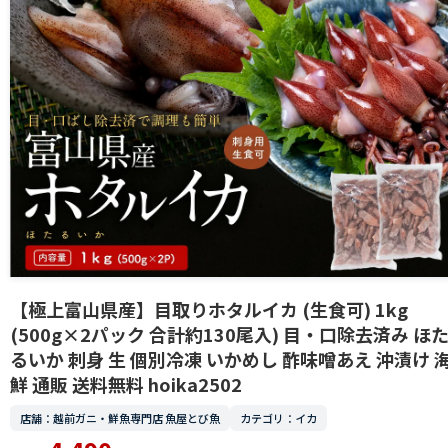
【極上富山県産】目取りホタルイカ (生食可) 1kg
(500g×2パック 合計約130尾入) 目・口除去済み ほ
るいか 刺身 生 個別冷凍 いかめし 酢味噌あえ 沖漬け 
鮮 通販 送料無料 hoika2502
店舗：越前ガニ・鮮魚専門店 魚屋とび魚
カテゴリ：イカ