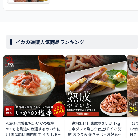
イカの通販人気商品ランキング
≪家計応援価格≫いかの塩辛
【送料無料】熟成やきいか 1kg
【5
500g 北海道の厳選するめいか使
甘辛ダレで柔らか仕上げ イカ 海
12
用 国産原料 国内加工 イカ しおか
鮮 おつまみ 焼きそば・お好み焼
付き