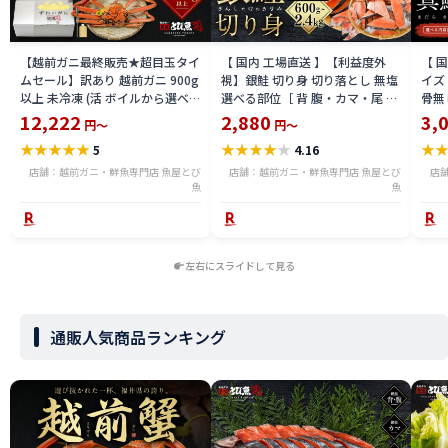
【越前ガニ最終販売★超目玉タイ
【 国内 工場直送 】【利益度外
【 
ムセール】訳あり 越前ガニ 900g
視】銀鮭 切り身 切り落とし 無塩
イズ 
以上 未冷凍 (活 ボイルから選べ
選べる部位［ 背 腹・カマ・尾 ］
骨無
る) 福井県産 国産 産地直送 脚折
600g〜2.4kg 骨取り・骨無し 骨
(真鱈
12,222
2,880
3,
円～
円～
れ 訳ありカニ 越前がに ズワイガ
あり 切り落とし 骨取り・骨無し
ライ
★
★
★
★
★
★
★
★
★
★
★
5
4.16
ニ 越前 かに 送料無料 etz-900w
切身 ses2301-12ka
tar2
店舗：越前ガニ・鮮魚専門店 魚屋とび
店舗：越前ガニ・鮮魚専門店 魚屋とび
店
魚
魚
左右にスライドして見る
通販人気商品ランキング