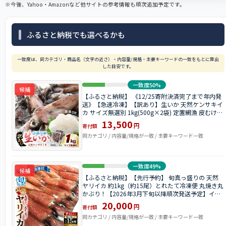
※今後、Yahoo・Amazonなど他サイトの参考情報も順次追加予定です。
ふるさと納税でも選べるかも
一致度は、同カテゴリ・商品名（文字の近さ）・内容量/規格・主要キーワードの一致をもとに算出
した目安です。
一致度50%
候補
【ふるさと納税】 《12/25寄附決済完了まで年内発
送》【急速冷凍】【訳あり】生いか 天然ケンサキイ
カ サイズ無選別 1kg(500g×2袋) 定置網漁 皮むけ・
サイズ不揃い【剣先いか 生イカ いか 白イカ いかめ
13,500
円
寄付額
し いか焼き 姿焼き げそ 煮付け 海鮮 鮮魚 おつま
同カテゴリ / 内容量/規格が一致 / 主要キーワード一致
み】
一致度49%
候補
【ふるさと納税】【先行予約】 旬真っ盛りの 天然
ヤリイカ 約1kg（約15尾）とれたて冷凍便 丸焼き丸
かぶり！【2026年3月下旬以降順次発送予定】イカ
いか ケンサキイカ 剣先イカ 海鮮 刺身 下処理済み 冷
20,000
円
寄付額
凍 イカ焼き 一夜干し [m21-b013]
同カテゴリ / 内容量/規格が一致 / 主要キーワード一致