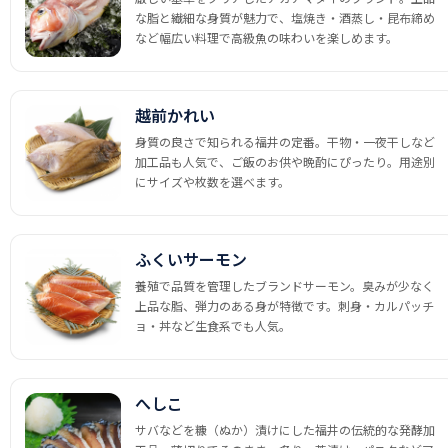
な脂と繊細な身質が魅力で、塩焼き・酒蒸し・昆布締め
など幅広い料理で高級魚の味わいを楽しめます。
越前かれい
身質の良さで知られる福井の定番。干物・一夜干しなど
加工品も人気で、ご飯のお供や晩酌にぴったり。用途別
にサイズや枚数を選べます。
ふくいサーモン
養殖で品質を管理したブランドサーモン。臭みが少なく
上品な脂、弾力のある身が特徴です。刺身・カルパッチ
ョ・丼など生食系でも人気。
へしこ
サバなどを糠（ぬか）漬けにした福井の伝統的な発酵加