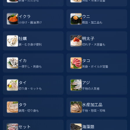
赤身・たたきも
貝柱・冷凍が定番
イクラ
ウニ
小分け・醤油漬け
瓶詰・加工品も
牡蠣
明太子
鍋・むき身が便利
切れ子・大容量も
イカ
タコ
一夜干し・刺身も
刺身・ボイルが定番
タイ
アジ
切り身・セットも
干物の人気者
タラ
水産加工品
鍋用・切り身も
干物・惣菜・珍味
セット
海藻類