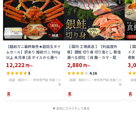
【越前ガニ最終販売★超目玉タイ
【 国内 工場直送 】【利益度外
【 
ムセール】訳あり 越前ガニ 900g
視】銀鮭 切り身 切り落とし 無塩
イズ 
以上 未冷凍 (活 ボイルから選べ
選べる部位［ 背 腹・カマ・尾 ］
骨無
る) 福井県産 国産 産地直送 脚折
600g〜2.4kg 骨取り・骨無し 骨
(真鱈
12,222
2,880
3,
円～
円～
れ 訳ありカニ 越前がに ズワイガ
あり 切り落とし 骨取り・骨無し
ライ
★
★
★
★
★
★
★
★
★
★
★
5
4.16
ニ 越前 かに 送料無料 etz-900w
切身 ses2301-12ka
tar2
店舗：越前ガニ・鮮魚専門店 魚屋とび
店舗：越前ガニ・鮮魚専門店 魚屋とび
店
魚
魚
左右にスライドして見る