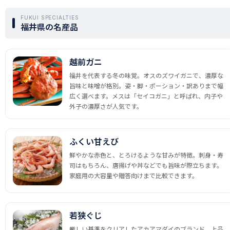
FUKUI SPECIALTIES
福井県の名産品
越前ガニ
福井を代表する冬の味覚。オスのズワイガニで、濃厚な
旨味と味噌が格別。姿・脚・ポーション・訳ありまで幅
広く選べます。メスは「セイコガニ」と呼ばれ、内子や
外子の濃厚さが人気です。
ふくい甘えび
鮮やかな赤色と、とろけるような甘みが特徴。刺身・寿
司はもちろん、唐揚げや丼などでも旨味が際立ちます。
家庭用の大容量や贈答向けまで比較できます。
若狭ぐじ
厳しい基準をクリアしたアカアマダイのブランド。上品