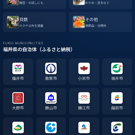
贈答・お試しにも
わかめ・昆布など
貝類
その他
ホタテ以外を掲載
季節品・分類外
FUKUI MUNICIPALITIES
福井県の自治体（ふるさと納税）
福井市
敦賀市
小浜市
坂井市
大野市
勝山市
鯖江市
越前市