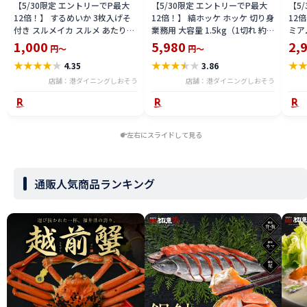
【5/30限定 エントリーでP最大
【5/30限定 エントリーでP最大
【5
12倍！】 するめいか 3枚入げそ
12倍！】 縞ホッケ ホッケ 切り身
12
付き スルメイカ スルメ あたりめ
業務用 大容量 1.5kg（1切れ 約
ミア
スルメ 干物 するめ げそ 国産 お
30g） 縞ほっけ 健康 子供 ギフト
サイズ
1,000
5,980
2,
円～
円～
つまみ 酒の肴 酒のつまみ 乾き物
プレゼント 切身 海鮮 天然 美味し
円 3
★
★
★
★
★
★
★
★
★
★
★
4.35
3.86
贈り物 ［送料無料］［ゆうパケ
い 魚 魚介 海産物 おかず おつま
いク
ット］ 1,000ポッキリ 父の日
み 乾き物 酒の肴 贈り物 父の日
ウダ
店舗：港ダイニングしおそう
店舗：港ダイニングしおそう
結 
父の
左右にスライドして見る
通販人気商品ランキング