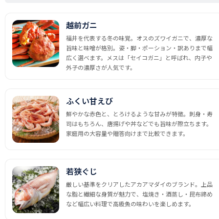
越前ガニ
福井を代表する冬の味覚。オスのズワイガニで、濃厚な
旨味と味噌が格別。姿・脚・ポーション・訳ありまで幅
広く選べます。メスは「セイコガニ」と呼ばれ、内子や
外子の濃厚さが人気です。
ふくい甘えび
鮮やかな赤色と、とろけるような甘みが特徴。刺身・寿
司はもちろん、唐揚げや丼などでも旨味が際立ちます。
家庭用の大容量や贈答向けまで比較できます。
若狭ぐじ
厳しい基準をクリアしたアカアマダイのブランド。上品
な脂と繊細な身質が魅力で、塩焼き・酒蒸し・昆布締め
など幅広い料理で高級魚の味わいを楽しめます。