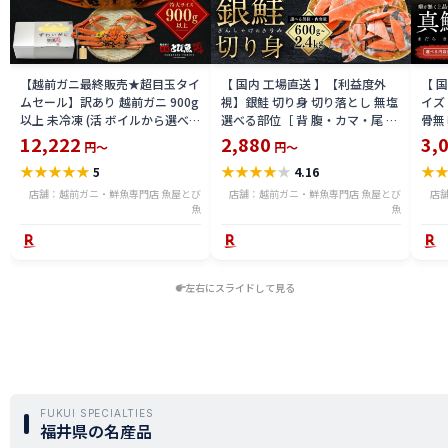
【越前ガニ最終販売★超目玉タイ
【 国内 工場直送 】【利益度外
【 
ムセール】訳あり 越前ガニ 900g
視】銀鮭 切り身 切り落とし 無塩
イズ 
以上 未冷凍 (活 ボイルから選べ
選べる部位［ 背 腹・カマ・尾 ］
骨無
る) 福井県産 国産 産地直送 脚折
600g〜2.4kg 骨取り・骨無し 骨
(真鱈
12,222
2,880
3,
円～
円～
れ 訳ありカニ 越前がに ズワイガ
あり 切り落とし 骨取り・骨無し
ライ
★
★
★
★
★
★
★
★
★
★
★
5
4.16
ニ 越前 かに 送料無料 etz-900w
切身 ses2301-12ka
tar2
店舗：越前ガニ・鮮魚専門店 魚屋とび
店舗：越前ガニ・鮮魚専門店 魚屋とび
店
魚
魚
左右にスライドして見る
FUKUI SPECIALTIES
福井県の名産品