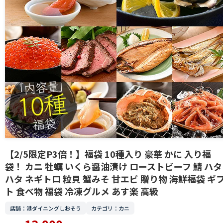
【2/5限定P3倍！】福袋 10種入り 豪華 かに 入り福
袋！ カニ 牡蠣 いくら醤油漬け ローストビーフ 鯖 ハタ
ハタ ネギトロ 粒貝 蟹みそ 甘エビ 贈り物 海鮮福袋 ギ
ト 食べ物 福袋 冷凍グルメ あす楽 高級
店舗：港ダイニングしおそう
カテゴリ：カニ