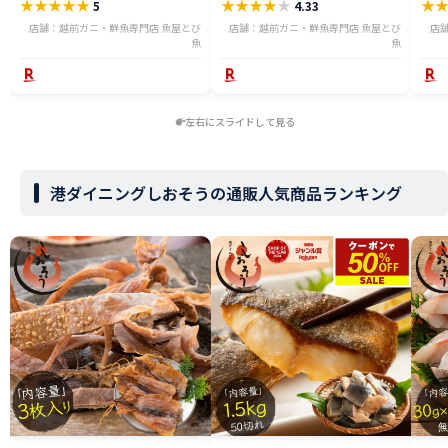
★
★
★
★
★
★
★
★
★
★
★
5
4.33
ニ 越前 かに 送料無料 etz-900w
料無料
店舗：越前ガニ・鮮魚専門店 魚屋とび
店舗：越前ガニ・鮮魚専門店 魚屋とび
店
魚
魚
左右にスライドして見る
港ダイニングしおそうの通販人気商品ランキング