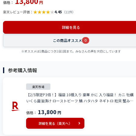
13,800
価格：
円
★
★
★
★
★
4.45
楽天レビュー評価：
（11件）
詳細を見る
この商品オススメ
0
※オススメは1商品につき1日1回まで。みなさんの声を大切にしています
参考購入情報
楽天市場
【2/5限定P3倍！】福袋 10種入り 豪華 かに 入り福袋！ カニ 牡蠣
いくら醤油漬け ローストビーフ 鯖 ハタハタ ネギトロ 粒貝 蟹みそ
甘エビ 贈り物 海鮮福袋 ギフト 食べ物 福袋 冷凍グルメ あす楽 高級
13,800
価格：
円
詳細を見る（楽天へ）