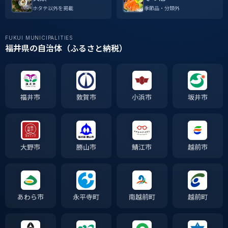
ホタテ以外を掲載
季節品・分類外
FUKUI MUNICIPALITIES
福井県の自治体（ふるさと納税）
福井市
敦賀市
小浜市
坂井市
大野市
勝山市
鯖江市
越前市
あわら市
永平寺町
南越前町
越前町