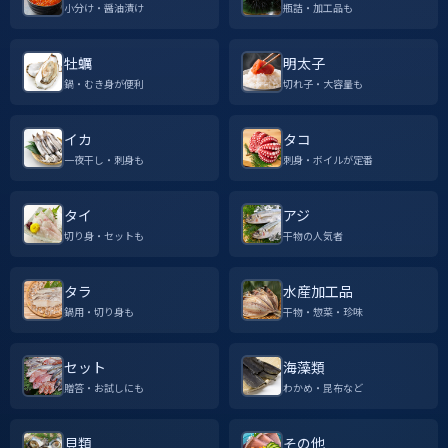
小分け・醤油漬け
瓶詰・加工品も
牡蠣
明太子
鍋・むき身が便利
切れ子・大容量も
イカ
タコ
一夜干し・刺身も
刺身・ボイルが定番
タイ
アジ
切り身・セットも
干物の人気者
タラ
水産加工品
鍋用・切り身も
干物・惣菜・珍味
セット
海藻類
贈答・お試しにも
わかめ・昆布など
貝類
その他