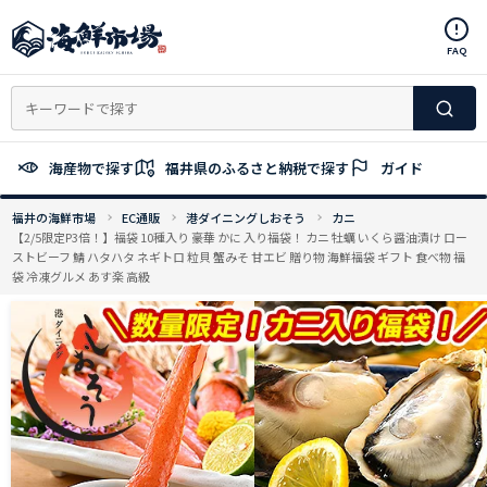
コ
ン
FAQ
テ
ン
ツ
へ
ス
海産物で探す
福井県のふるさと納税で探す
ガイド
キ
ッ
福井の海鮮市場
EC通販
港ダイニングしおそう
カニ
プ
【2/5限定P3倍！】福袋 10種入り 豪華 かに 入り福袋！ カニ 牡蠣 いくら醤油漬け ロー
ストビーフ 鯖 ハタハタ ネギトロ 粒貝 蟹みそ 甘エビ 贈り物 海鮮福袋 ギフト 食べ物 福
袋 冷凍グルメ あす楽 高級