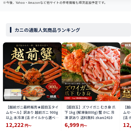
※今後、Yahoo・Amazonなど他サイトの参考情報も順次追加予定です。
カニの通販人気商品ランキング
【越前ガニ最終販売★超目玉タイ
【超目玉】ズワイガニ むき身 爪
【越
ムセール】訳あり 越前ガニ 900g
下 1kg (解凍後800g) 蟹 かに 冷
ムセ
以上 未冷凍 (活 ボイルから選べ
凍 訳あり 送料無料 zkani2410
(活
る) 福井県産 国産 産地直送 脚折
国産
12,222
6,999
12
円～
円～
れ 訳ありカニ 越前がに ズワイガ
がに 