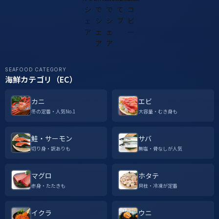
SEAFOOD CATEGORY
海鮮カテゴリ（EC）
カニ
エビ
冬の定番・人気No.1
大容量・むき身も
鮭・サーモン
サバ
切り身・訳ありも
無塩・骨なしが人気
マグロ
ホタテ
赤身・たたきも
貝柱・冷凍が定番
イクラ
ウニ