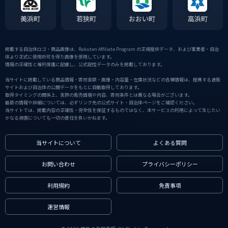
美浜町
若狭町
おおい町
高浜町
掲載する自治体ロゴ・商品画像は、Rakuten Affiliate Program の正規提供データ、および事業者・自治
体より正式に使用許可を得た画像を使用しています。
情報の正確性と権利保護に配慮し、公式配信データのみを掲載しております。
当サイトに掲載している商品情報・寄附金額・画像・内容量・在庫状況などの各種情報は、提携する通販
サイトおよび自治体の公開データをもとに自動取得しております。
取得タイミングの関係上、実際の販売価格や内容、寄附条件とは異なる場合がございます。
最新の情報や詳細については、必ずリンク先の公式サイト・自治体ページをご確認ください。
当サイトでは、掲載内容の正確性・完全性を保証するものではなく、本サービスの利用によって生じたい
かなる損害についても一切の責任を負いかねます。
当サイトについて
よくある質問
お問い合わせ
プライバシーポリシー
利用規約
免責事項
運営情報