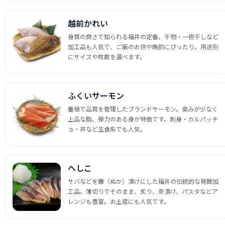
越前かれい
身質の良さで知られる福井の定番。干物・一夜干しなど
加工品も人気で、ご飯のお供や晩酌にぴったり。用途別
にサイズや枚数を選べます。
ふくいサーモン
養殖で品質を管理したブランドサーモン。臭みが少なく
上品な脂、弾力のある身が特徴です。刺身・カルパッチ
ョ・丼など生食系でも人気。
へしこ
サバなどを糠（ぬか）漬けにした福井の伝統的な発酵加
工品。薄切りでそのまま、炙り、茶漬け、パスタなどア
レンジも豊富。お土産にも人気です。