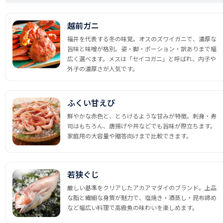
越前ガニ
福井を代表する冬の味覚。オスのズワイガニで、濃厚な
旨味と味噌が格別。姿・脚・ポーション・訳ありまで幅
広く選べます。メスは「セイコガニ」と呼ばれ、内子や
外子の濃厚さが人気です。
ふくい甘えび
鮮やかな赤色と、とろけるような甘みが特徴。刺身・寿
司はもちろん、唐揚げや丼などでも旨味が際立ちます。
家庭用の大容量や贈答向けまで比較できます。
若狭ぐじ
厳しい基準をクリアしたアカアマダイのブランド。上品
な脂と繊細な身質が魅力で、塩焼き・酒蒸し・昆布締め
など幅広い料理で高級魚の味わいを楽しめます。