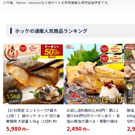
※今後、Yahoo・Amazonなど他サイトの参考情報も順次追加予定です。
ホッケの通販人気商品ランキング
【5/30限定 エントリーでP最大
お試し送料無料2,490円！更に2
無塩
12倍！】 縞ホッケ ホッケ 切り身
個で600円OFFクーポンあり！ 有
600
業務用 大容量 1.5kg（1切れ 約
塩or無塩が選べる！骨取り縞ほ
切れ
30g） 縞ほっけ 健康 子供 ギフト
っけ切身1kg 縞ホッケ シマホッ
がマ
5,980
2,490
2,
円～
円～
プレゼント 切身 海鮮 天然 美味し
ケ 骨なし【P】
凍食