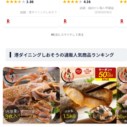
★
★
★
★
★
★
★
★
★
★
★
3.86
4.36
い 魚 魚介 海産物 おかず おつま
み 乾き物 酒の肴 贈り物 父の日
店舗：越前かに職人甲羅組
店舗：港ダイニングしおそう
（DENSHOKU）
左右にスライドして見る
港ダイニングしおそうの通販人気商品ランキング