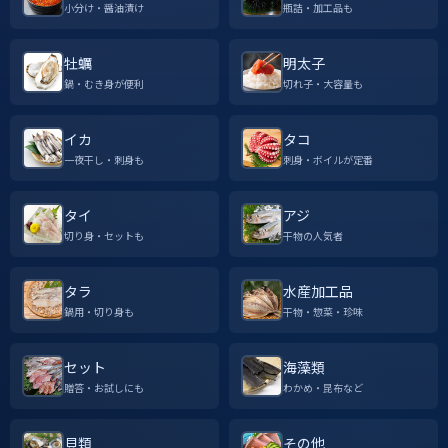
小分け・醤油漬け
瓶詰・加工品も
牡蠣
明太子
鍋・むき身が便利
切れ子・大容量も
イカ
タコ
一夜干し・刺身も
刺身・ボイルが定番
タイ
アジ
切り身・セットも
干物の人気者
タラ
水産加工品
鍋用・切り身も
干物・惣菜・珍味
セット
海藻類
贈答・お試しにも
わかめ・昆布など
貝類
その他