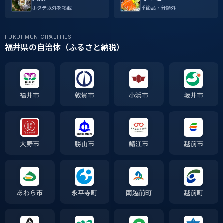
ホタテ以外を掲載
季節品・分類外
FUKUI MUNICIPALITIES
福井県の自治体（ふるさと納税）
福井市
敦賀市
小浜市
坂井市
大野市
勝山市
鯖江市
越前市
あわら市
永平寺町
南越前町
越前町