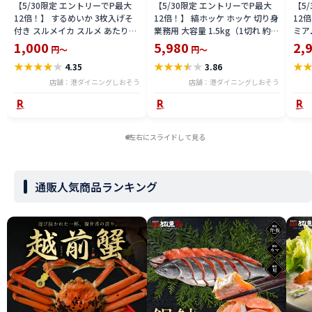
【5/30限定 エントリーでP最大
【5/30限定 エントリーでP最大
【5
12倍！】 するめいか 3枚入げそ
12倍！】 縞ホッケ ホッケ 切り身
12
付き スルメイカ スルメ あたりめ
業務用 大容量 1.5kg（1切れ 約
ミア
スルメ 干物 するめ げそ 国産 お
30g） 縞ほっけ 健康 子供 ギフト
サイズ
1,000
5,980
2,
円～
円～
つまみ 酒の肴 酒のつまみ 乾き物
プレゼント 切身 海鮮 天然 美味し
円 3
★
★
★
★
★
★
★
★
★
★
★
4.35
3.86
贈り物 ［送料無料］［ゆうパケ
い 魚 魚介 海産物 おかず おつま
いク
ット］ 1,000ポッキリ 父の日
み 乾き物 酒の肴 贈り物 父の日
ウダ
店舗：港ダイニングしおそう
店舗：港ダイニングしおそう
結 
父の
左右にスライドして見る
通販人気商品ランキング