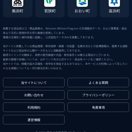
美浜町
若狭町
おおい町
高浜町
掲載する自治体ロゴ・商品画像は、Rakuten Affiliate Program の正規提供データ、および事業者・自治
体より正式に使用許可を得た画像を使用しています。
情報の正確性と権利保護に配慮し、公式配信データのみを掲載しております。
当サイトに掲載している商品情報・寄附金額・画像・内容量・在庫状況などの各種情報は、提携する通販
サイトおよび自治体の公開データをもとに自動取得しております。
取得タイミングの関係上、実際の販売価格や内容、寄附条件とは異なる場合がございます。
最新の情報や詳細については、必ずリンク先の公式サイト・自治体ページをご確認ください。
当サイトでは、掲載内容の正確性・完全性を保証するものではなく、本サービスの利用によって生じたい
かなる損害についても一切の責任を負いかねます。
当サイトについて
よくある質問
お問い合わせ
プライバシーポリシー
利用規約
免責事項
運営情報