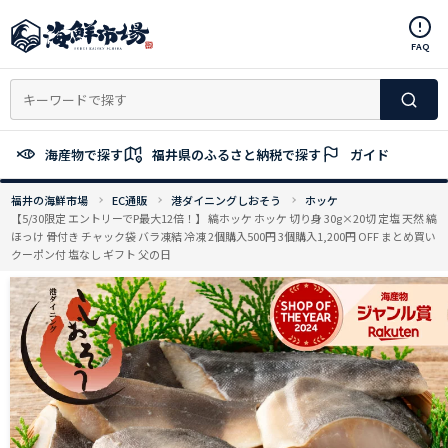
コ
ン
FAQ
テ
ン
ツ
へ
ス
海産物で探す
福井県のふるさと納税で探す
ガイド
キ
ッ
福井の海鮮市場
EC通販
港ダイニングしおそう
ホッケ
プ
【5/30限定 エントリーでP最大12倍！】 縞ホッケ ホッケ 切り身 30g×20切 定塩 天然 縞
ほっけ 骨付き チャック袋 バラ凍結 冷凍 2個購入500円 3個購入1,200円 OFF まとめ買い
クーポン付 塩なし ギフト 父の日