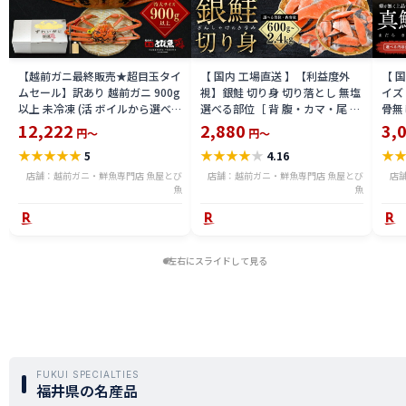
【越前ガニ最終販売★超目玉タイ
【 国内 工場直送 】【利益度外
【 
ムセール】訳あり 越前ガニ 900g
視】銀鮭 切り身 切り落とし 無塩
イズ 
以上 未冷凍 (活 ボイルから選べ
選べる部位［ 背 腹・カマ・尾 ］
骨無
る) 福井県産 国産 産地直送 脚折
600g〜2.4kg 骨取り・骨無し 骨
(真鱈
12,222
2,880
3,
円～
円～
れ 訳ありカニ 越前がに ズワイガ
あり 切り落とし 骨取り・骨無し
ライ
★
★
★
★
★
★
★
★
★
★
★
5
4.16
ニ 越前 かに 送料無料 etz-900w
切身 ses2301-12ka
tar2
店舗：越前ガニ・鮮魚専門店 魚屋とび
店舗：越前ガニ・鮮魚専門店 魚屋とび
店
魚
魚
左右にスライドして見る
FUKUI SPECIALTIES
福井県の名産品