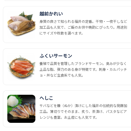
越前かれい
身質の良さで知られる福井の定番。干物・一夜干しなど
加工品も人気で、ご飯のお供や晩酌にぴったり。用途別
にサイズや枚数を選べます。
ふくいサーモン
養殖で品質を管理したブランドサーモン。臭みが少なく
上品な脂、弾力のある身が特徴です。刺身・カルパッチ
ョ・丼など生食系でも人気。
へしこ
サバなどを糠（ぬか）漬けにした福井の伝統的な発酵加
工品。薄切りでそのまま、炙り、茶漬け、パスタなどア
レンジも豊富。お土産にも人気です。