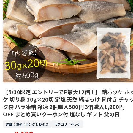
【5/30限定 エントリーでP最大12倍！】 縞ホッケ ホ
ケ 切り身 30g×20切 定塩 天然 縞ほっけ 骨付き チャ
ク袋 バラ凍結 冷凍 2個購入500円 3個購入1,200円
OFF まとめ買いクーポン付 塩なし ギフト 父の日
店舗：港ダイニングしおそう
カテゴリ：ホッケ