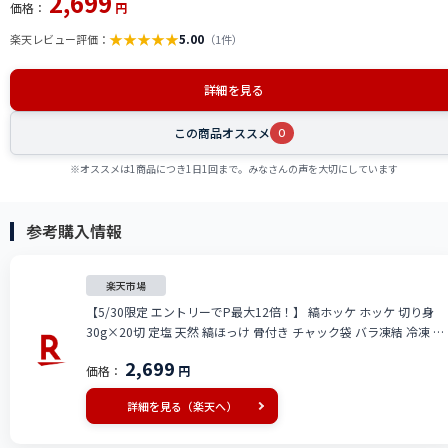
2,699
価格：
円
★
★
★
★
★
5.00
楽天レビュー評価：
（1件）
詳細を見る
この商品オススメ
0
※オススメは1商品につき1日1回まで。みなさんの声を大切にしています
参考購入情報
楽天市場
【5/30限定 エントリーでP最大12倍！】 縞ホッケ ホッケ 切り身
30g×20切 定塩 天然 縞ほっけ 骨付き チャック袋 バラ凍結 冷凍 2
個購入500円 3個購入1,200円 OFF まとめ買いクーポン付 塩なし ギ
2,699
価格：
円
フト 父の日
詳細を見る（楽天へ）