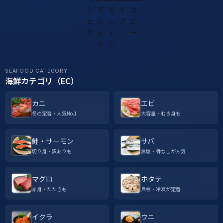
SEAFOOD CATEGORY
海鮮カテゴリ（EC）
カニ
エビ
冬の定番・人気No.1
大容量・むき身も
鮭・サーモン
サバ
切り身・訳ありも
無塩・骨なしが人気
マグロ
ホタテ
赤身・たたきも
貝柱・冷凍が定番
イクラ
ウニ