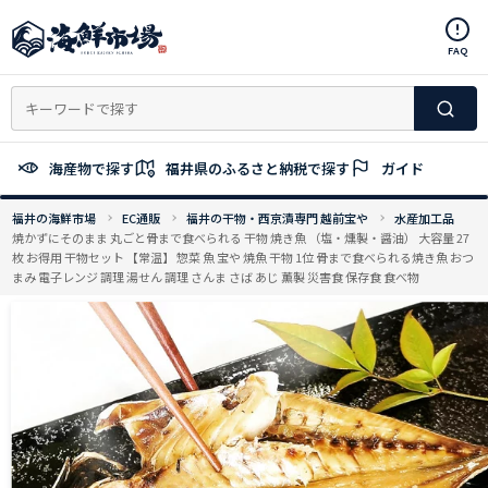
コ
ン
FAQ
テ
ン
ツ
へ
ス
海産物で探す
福井県のふるさと納税で探す
ガイド
キ
ッ
福井の海鮮市場
EC通販
福井の干物・西京漬専門 越前宝や
水産加工品
プ
焼かずにそのまま 丸ごと骨まで食べられる 干物 焼き魚 （塩・燻製・醤油） 大容量 27
枚 お得用 干物セット 【常温】 惣菜 魚 宝や 焼魚 干物 1位 骨まで食べられる焼き魚 おつ
まみ 電子レンジ 調理 湯せん 調理 さんま さば あじ 薫製 災害食 保存食 食べ物