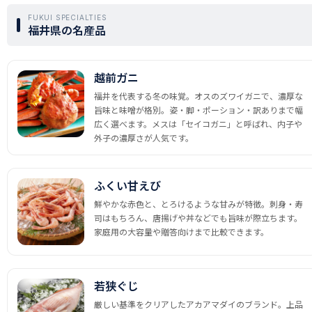
FUKUI SPECIALTIES
福井県の名産品
越前ガニ
福井を代表する冬の味覚。オスのズワイガニで、濃厚な
旨味と味噌が格別。姿・脚・ポーション・訳ありまで幅
広く選べます。メスは「セイコガニ」と呼ばれ、内子や
外子の濃厚さが人気です。
ふくい甘えび
鮮やかな赤色と、とろけるような甘みが特徴。刺身・寿
司はもちろん、唐揚げや丼などでも旨味が際立ちます。
家庭用の大容量や贈答向けまで比較できます。
若狭ぐじ
厳しい基準をクリアしたアカアマダイのブランド。上品