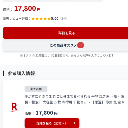
17,800
価格：
円
★
★
★
★
★
5.00
楽天レビュー評価：
（3件）
詳細を見る
この商品オススメ
0
※オススメは1商品につき1日1回まで。みなさんの声を大切にしています
参考購入情報
楽天市場
焼かずにそのまま 丸ごと骨まで食べられる 干物 焼き魚 （塩・燻
製・醤油） 大容量 27枚 お得用 干物セット 【常温】 惣菜 魚 宝や
焼魚 干物 1位 骨まで食べられる焼き魚 おつまみ 電子レンジ 調理
17,800
価格：
円
湯せん 調理 さんま さば あじ 薫製 災害食 保存食 食べ物
詳細を見る（楽天へ）