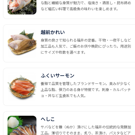
な脂と繊細な身質が魅力で、塩焼き・酒蒸し・昆布締め
など幅広い料理で高級魚の味わいを楽しめます。
越前かれい
身質の良さで知られる福井の定番。干物・一夜干しなど
加工品も人気で、ご飯のお供や晩酌にぴったり。用途別
にサイズや枚数を選べます。
ふくいサーモン
養殖で品質を管理したブランドサーモン。臭みが少なく
上品な脂、弾力のある身が特徴です。刺身・カルパッチ
ョ・丼など生食系でも人気。
へしこ
サバなどを糠（ぬか）漬けにした福井の伝統的な発酵加
工品。薄切りでそのまま、炙り、茶漬け、パスタなどア