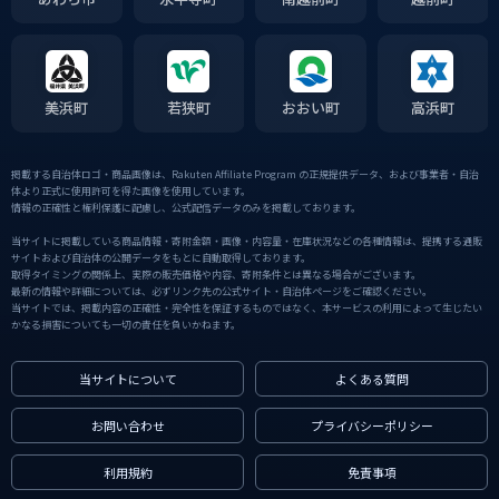
美浜町
若狭町
おおい町
高浜町
掲載する自治体ロゴ・商品画像は、Rakuten Affiliate Program の正規提供データ、および事業者・自治
体より正式に使用許可を得た画像を使用しています。
情報の正確性と権利保護に配慮し、公式配信データのみを掲載しております。
当サイトに掲載している商品情報・寄附金額・画像・内容量・在庫状況などの各種情報は、提携する通販
サイトおよび自治体の公開データをもとに自動取得しております。
取得タイミングの関係上、実際の販売価格や内容、寄附条件とは異なる場合がございます。
最新の情報や詳細については、必ずリンク先の公式サイト・自治体ページをご確認ください。
当サイトでは、掲載内容の正確性・完全性を保証するものではなく、本サービスの利用によって生じたい
かなる損害についても一切の責任を負いかねます。
当サイトについて
よくある質問
お問い合わせ
プライバシーポリシー
利用規約
免責事項