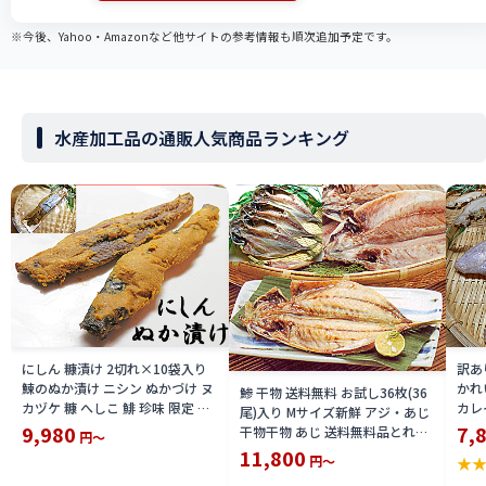
※今後、Yahoo・Amazonなど他サイトの参考情報も順次追加予定です。
水産加工品の通販人気商品ランキング
にしん 糠漬け 2切れ×10袋入り
訳あ
鰊のぬか漬け ニシン ぬかづけ ヌ
かれ
鯵 干物 送料無料 お試し36枚(36
カヅケ 糠 へしこ 鯡 珍味 限定 楽
カレ
尾)入り Mサイズ新鮮 アジ・あじ
天 通販 価格 特価 販売 お土産
シガ
9,980
7,
干物干物 あじ 送料無料品とれた
円～
干し
て鯵のひもの 身をほぐせば鯵 茶
11,800
円～
★
訳ア
漬にも 送料込 価格 限定 楽天 通
価格