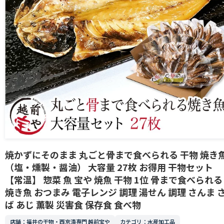
焼かずにそのまま 丸ごと骨まで食べられる 干物 焼き
（塩・燻製・醤油） 大容量 27枚 お得用 干物セット
【常温】 惣菜 魚 宝や 焼魚 干物 1位 骨まで食べられる
焼き魚 おつまみ 電子レンジ 調理 湯せん 調理 さんま 
ば あじ 薫製 災害食 保存食 食べ物
店舗：福井の干物・西京漬専門 越前宝や
カテゴリ：水産加工品