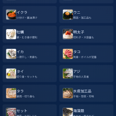
イクラ
ウニ
小分け・醤油漬け
瓶詰・加工品も
牡蠣
明太子
鍋・むき身が便利
切れ子・大容量も
イカ
タコ
一夜干し・刺身も
刺身・ボイルが定番
タイ
アジ
切り身・セットも
干物の人気者
タラ
水産加工品
鍋用・切り身も
干物・惣菜・珍味
セット
海藻類
贈答・お試しにも
わかめ・昆布など