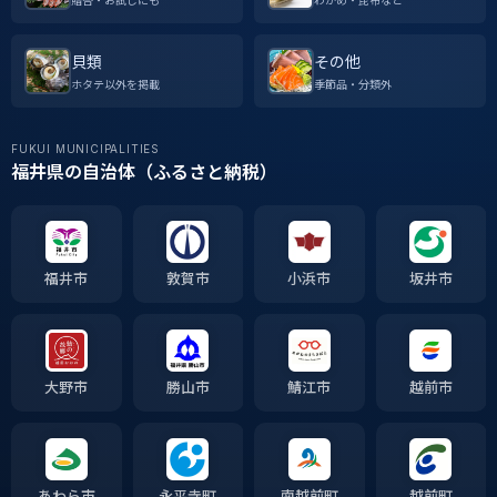
貝類
その他
ホタテ以外を掲載
季節品・分類外
FUKUI MUNICIPALITIES
福井県の自治体（ふるさと納税）
福井市
敦賀市
小浜市
坂井市
大野市
勝山市
鯖江市
越前市
あわら市
永平寺町
南越前町
越前町