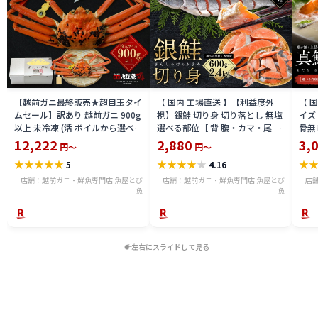
【越前ガニ最終販売★超目玉タイ
【 国内 工場直送 】【利益度外
【 
ムセール】訳あり 越前ガニ 900g
視】銀鮭 切り身 切り落とし 無塩
イズ 
以上 未冷凍 (活 ボイルから選べ
選べる部位［ 背 腹・カマ・尾 ］
骨無
る) 福井県産 国産 産地直送 脚折
600g〜2.4kg 骨取り・骨無し 骨
(真鱈
12,222
2,880
3,
円～
円～
れ 訳ありカニ 越前がに ズワイガ
あり 切り落とし 骨取り・骨無し
ライ
★
★
★
★
★
★
★
★
★
★
★
5
4.16
ニ 越前 かに 送料無料 etz-900w
切身 ses2301-12ka
tar2
店舗：越前ガニ・鮮魚専門店 魚屋とび
店舗：越前ガニ・鮮魚専門店 魚屋とび
店
魚
魚
左右にスライドして見る