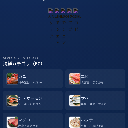
SEAFOOD CATEGORY
海鮮カテゴリ（EC）
カニ
エビ
冬の定番・人気No.1
大容量・むき身も
鮭・サーモン
サバ
切り身・訳ありも
無塩・骨なしが人気
マグロ
ホタテ
赤身・たたきも
貝柱・冷凍が定番