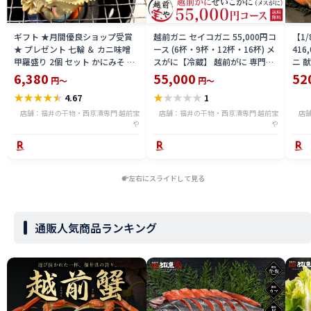
ギフト ★月間優良ショップ受賞
越前ガニ セイコガニ 55,000円コ
【1
★ プレゼント 七輪 ＆ カニ味噌
ース (6杯・9杯・12杯・16杯) メ
416
甲羅盛り 2個 セット かにみそ カ
スがに【冷蔵】 越前がに 専門店
ニ 献
ニ味噌 甲羅 おつまみセット カニ
せいこがに 香箱ガニ 香箱 香箱か
スが
6,380
55,000
52
円～
円～
味噌 甲羅盛り かに味噌 高級 珍味
に こうばこがに 香箱蟹 カニ かに
ずわ
★
★
★
★
★
★
★
★
★
★
4.67
1
炙り 【冷凍】 内祝い お返し プレ
蟹 ギフト 送料無料
加能
ゼント 送料無料 詰め合わせ 甲羅
店舗：福井の干物・西京漬専門 越前宝
店舗：福井の干物・西京漬専門 越前宝
店
盛 蟹
や
や
左右にスライドして見る
通販人気商品ランキング