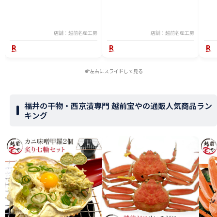
販 価格 特価 販売 お土産
店舗：越前名産工房
店舗：越前名産工房
左右にスライドして見る
福井の干物・西京漬専門 越前宝やの通販人気商品ラン
キング