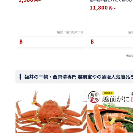
円～
せば鯵 茶漬にも 送料込 価
11,800
円～
通販 価格 特価 販売 お土産
店舗：越前名産工房
店
左
福井の干物・西京漬専門 越前宝やの通販人気商品