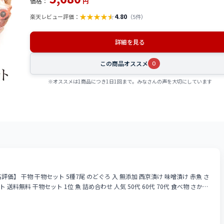
価格：
円
★
★
★
★
★
4.80
楽天レビュー評価：
（5件）
詳細を見る
この商品オススメ
0
※オススメは1商品につき1日1回まで。みなさんの声を大切にしています
価】 干物 干物セット 5種7尾 のどぐろ 入 無添加 西京漬け 味噌漬け 赤魚 さ
 送料無料 干物セット 1位 魚 詰め合わせ 人気 50代 60代 70代 食べ物 さかな