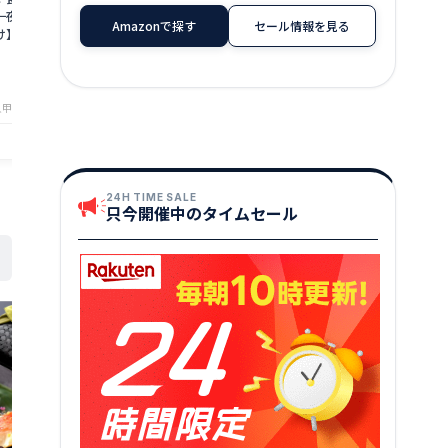
一夜干し×2枚入り
おつまみ グルメ 食べ物 つまみ 美味しい
480g（60g
Amazonで探す
セール情報を見る
け】【干物】【一夜
酒のつまみ 酒の肴 やみつき 低カロリー
カツ】【えびカ
コラーゲン 贈り物 手土産 ［送料無料］
1,080
1,160
円～
円～
［ゆうパケット］ プレゼント ギフト 実
★
★
★
★
★
★
★
★
★
★
4.65
4
用的 母の日
甲羅組（DENSHOKU）
店舗：港ダイニングしおそう
店舗：越前か
24H TIME SALE
只今開催中のタイムセール