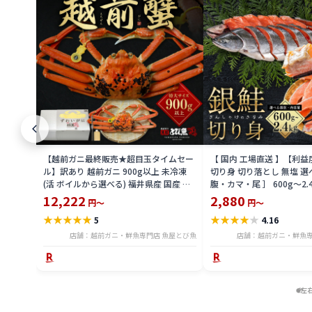
【越前ガニ最終販売★超目玉タイムセー
【 国内 工場直送 】【利
ル】訳あり 越前ガニ 900g以上 未冷凍
切り身 切り落とし 無塩 選
(活 ボイルから選べる) 福井県産 国産 産
腹・カマ・尾 ］ 600g〜2.
地直送 脚折れ 訳ありカニ 越前がに ズワ
骨無し 骨あり 切り落とし
12,222
2,880
円～
円～
イガニ 越前 かに 送料無料 etz-900w
し 切身 ses2301-12ka
★
★
★
★
★
★
★
★
★
★
5
4.16
店舗：越前ガニ・鮮魚専門店 魚屋とび魚
店舗：越前ガニ・鮮魚専
左