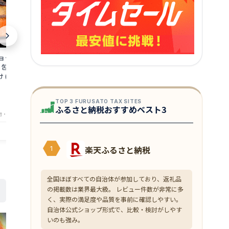
ョップ受賞★ 【高
★月間優良ショップ受賞★ 海鮮 セット
【月間優良ショ
 包み 西京焼き 4種
詰め合わせ バーベキューセット 3種 送料
丼 甲羅盛り セ
 ( 金目鯛 銀だら
無料 福袋 赤エビ 10尾 ＆ ホタテ 10枚 ＆
汁つゆ セット 
【冷凍】 内祝い お返
あわび 5個 海鮮セット 海鮮鍋 セット 海
前 【冷凍】 香
11,980
9,980
円～
円～
料 魚 詰め合わせ 風
鮮グルメ 海鮮おせち 海鮮丼 おせち 海鮮
ばこがに 香箱
★
★
★
★
★
★
★
★
★
★
4.59
5
TOP 3 FURUSATO TAX SITES
料 人気 50代 60
バーベキューセット 海鮮BBQセット【冷
丼 越前かに 海
ふるさと納税おすすめベスト3
凍】
結婚祝い 還暦
物・西京漬専門 越前宝や
店舗：福井の干物・西京漬専門 越前宝や
店舗：福
楽天ふるさと納税
1
全国ほぼすべての自治体が参加しており、返礼品
の掲載数は業界最大級。 レビュー件数が非常に多
く、実際の満足度や品質を事前に確認しやすい。
自治体公式ショップ形式で、比較・検討がしやす
いのも強み。