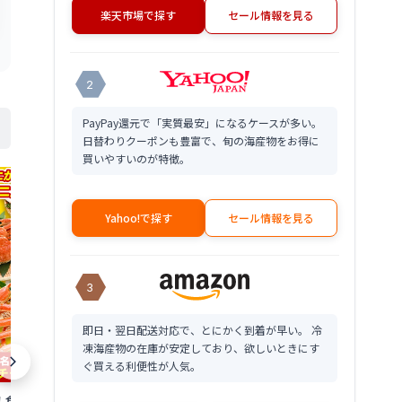
楽天市場で探す
セール情報を見る
2
PayPay還元で「実質最安」になるケースが多い。
日替わりクーポンも豊富で、旬の海産物をお得に
買いやすいのが特徴。
Yahoo!で探す
セール情報を見る
3
即日・翌日配送対応で、とにかく到着が早い。 冷
凍海産物の在庫が安定しており、欲しいときにす
ぐ買える利便性が人気。
！食べ応え抜群の特
エイヒレ えいひれ 200g 珍味 エイひれ
エビがゴロゴ