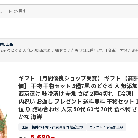
産加工品
 のどぐろ 入 無添加 西京漬け 味噌漬け 赤魚 さば 2種4切れ 【冷凍】 内祝い お返し 
ギフト 【月間優良ショップ受賞】 ギフト 【高
価】 干物 干物セット 5種7尾 のどぐろ 入 無添加
西京漬け 味噌漬け 赤魚 さば 2種4切れ 【冷凍】
内祝い お返し プレゼント 送料無料 干物セット 
位 魚 詰め合わせ 人気 50代 60代 70代 食べ物 さ
かな 海鮮
店舗：福井の干物・西京漬専門 越前宝や
カテゴリ：水産加工品
5,680