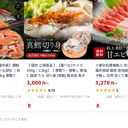
益度外視】銀鮭
【 国内 工場直送 】【選べる2サイズ
≪家計応援価格≫ 甘エビ
べる部位［ 背
600g / 1.2kg】【 骨取り・骨無し 無塩
福井県産 国産 産地
4kg 骨取り・
】国産 たら 切り身 (真鱈) 無添加 真ダラ
子無し 天然 甘くて美
 骨取り・骨無
骨抜き 鍋 フライ ホイル焼き 送料無料
マエビ お刺身 お寿司
3,000
3,270
円～
円～
tar2306-12ka
凍結 送料無料 amaeb
★
★
★
★
★
★
★
★
★
★
4.73
5
門店 魚屋とび魚
店舗：越前ガニ・鮮魚専門店 魚屋とび魚
店舗：越前ガニ
右にスライドして見る