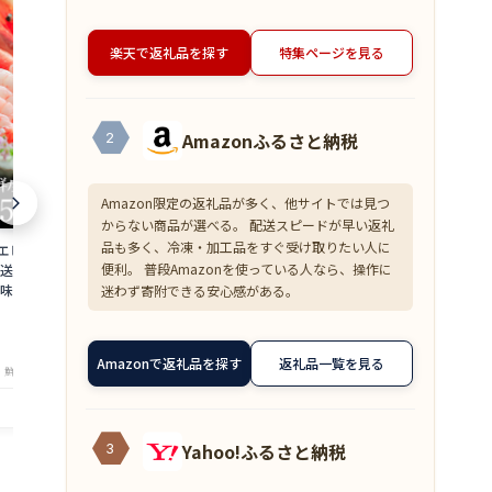
楽天で返礼品を探す
特集ページを見る
Amazonふるさと納税
2
Amazon限定の返礼品が多く、他サイトでは見つ
からない商品が選べる。 配送スピードが早い返礼
品も多く、冷凍・加工品をすぐ受け取りたい人に
 500g 約50尾
【超目玉】ズワイガニ むき身 爪下 1kg
≪家計応援価格
便利。 普段Amazonを使っている人なら、操作に
直送 大容量 業務用
(解凍後800g) 蟹 かに 冷凍 訳あり 送料無
花こえび 国産 
味しい あまえび ア
料 zkani2410
アミエビ オキ
迷わず寄附できる安心感がある。
 バーベキュー 船上
焼き チャーハ
6,999
1,390
円～
円～
is
まみ 送料無料 am
★
★
★
★
★
★
★
★
★
★
4.33
4
Amazonで返礼品を探す
返礼品一覧を見る
・鮮魚専門店 魚屋とび魚
店舗：越前ガニ・鮮魚専門店 魚屋とび魚
店舗：越
Yahoo!ふるさと納税
3