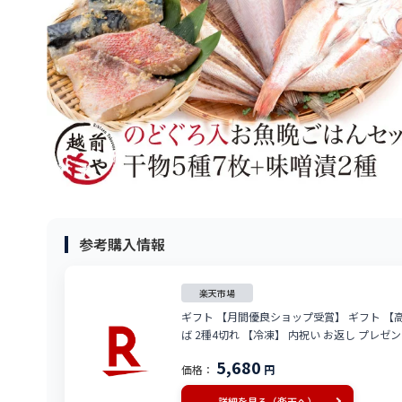
参考購入情報
楽天市場
ギフト 【月間優良ショップ受賞】 ギフト 【高評
ば 2種4切れ 【冷凍】 内祝い お返し プレゼント
海鮮
5,680
価格：
円
詳細を見る（楽天へ）