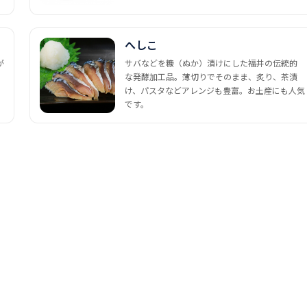
へしこ
が
サバなどを糠（ぬか）漬けにした福井の伝統的
な発酵加工品。薄切りでそのまま、炙り、茶漬
け、パスタなどアレンジも豊富。お土産にも人気
です。