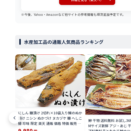
※今後、Yahoo・Amazonなど他サイトの参考情報も順次追加予定です。
水産加工品の通販人気商品ランキング
にしん 糠漬け 2切れ×10袋入り鰊のぬか
漬け ニシン ぬかづけ ヌカヅケ 糠 へしこ
鯵 干物 送料無料 お試し36
鯡 珍味 限定 楽天 通販 価格 特価 販売 お
Mサイズ新鮮 アジ・あじ 
土産
9,980
送料無料品とれたて鯵のひ