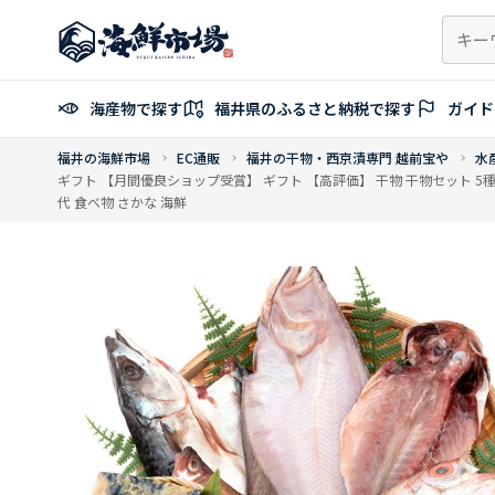
コ
ン
テ
ン
海産物で探す
福井県のふるさと納税で探す
ガイド
ツ
へ
福井の海鮮市場
EC通販
福井の干物・西京漬専門 越前宝や
水
ス
ギフト 【月間優良ショップ受賞】 ギフト 【高評価】 干物 干物セット 5種7尾
キ
代 食べ物 さかな 海鮮
ッ
プ