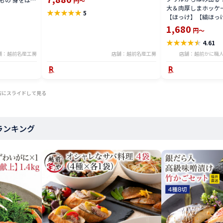
円～
訳アリ わけあり品 限定 楽天 通販 価格
大＆肉厚しまホッケ
格 限定 楽天
★
★
★
★
★
5
特価 販売 お土産
【ほっけ】【縞ほっ
干し】 冷凍食品
1,680
円～
★
★
★
★
★
4.61
舗：越前名産工房
店舗：越前名産工房
店舗：越前かに職人
右にスライドして見る
ランキング