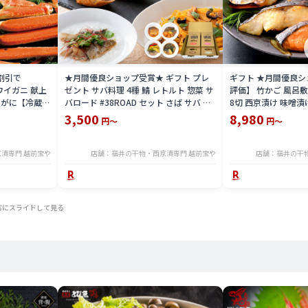
割引で
★月間優良ショップ受賞★ ギフト プレ
ギフト ★月間優良シ
ズワイガニ 献上
ゼント サバ料理 4種 鯖 レトルト 惣菜 サ
評価】 竹かご 風呂敷
オスがに【冷蔵】
バロード #38ROAD セット さば サバ 鯖
8切 西京漬け 味噌漬け
 カニ かに 蟹
缶 サバ缶 食べ比べ 調理済 詰め合わせ 送
サーモン さわら ) 
3,500
8,980
円～
円～
料無料【常温】
し プレゼント 送料無
呂敷 お誕生日 風呂敷無
代 70代 食べ物
漬専門 越前宝や
店舗：福井の干物・西京漬専門 越前宝や
店舗：福井の干
右にスライドして見る