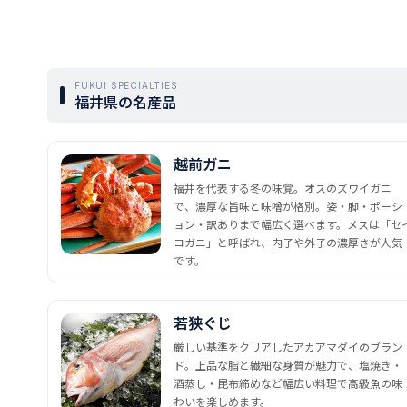
FUKUI SPECIALTIES
福井県の名産品
越前ガニ
福井を代表する冬の味覚。オスのズワイガニ
で、濃厚な旨味と味噌が格別。姿・脚・ポーシ
ョン・訳ありまで幅広く選べます。メスは「セ
コガニ」と呼ばれ、内子や外子の濃厚さが人気
です。
若狭ぐじ
厳しい基準をクリアしたアカアマダイのブラン
ド。上品な脂と繊細な身質が魅力で、塩焼き・
酒蒸し・昆布締めなど幅広い料理で高級魚の味
わいを楽しめます。