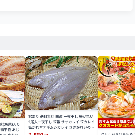
訳あり 送料無料 国産 一夜干し 笹かれい
9尾入一夜干し 笹鰈 ササカレイ 笹カレイ
枚(36尾)入り
笹かれヤナギムシガレイ ささかれいの干
干物干物 あじ
物一夜干しカレイ 送料込 価格ワケアリ
7,880
グリルからはみ出る
もの 身をほぐ