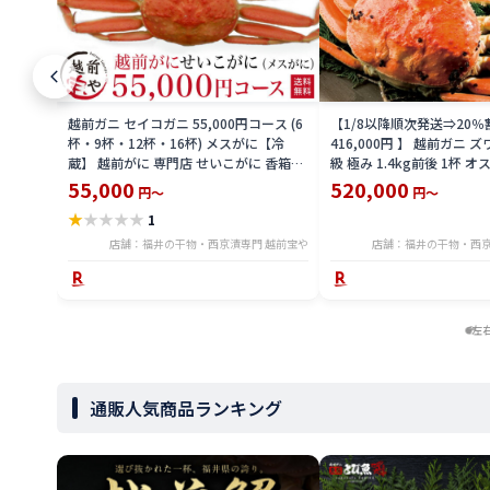
越前ガニ セイコガニ 55,000円コース (6
【1/8以降順次発送⇒20％
杯・9杯・12杯・16杯) メスがに【冷
416,000円 】 越前ガニ 
蔵】 越前がに 専門店 せいこがに 香箱ガ
級 極み 1.4kg前後 1杯 
ニ 香箱 香箱かに こうばこがに 香箱蟹 カ
越前がに 専門店 ずわいがに
55,000
520,000
円～
円～
ニ かに 蟹 ギフト 送料無料
ギフト 加能ガニ 送料無料
★
★
★
★
★
1
店舗：福井の干物・西京漬専門 越前宝や
店舗：福井の干物・西京
左
通販人気商品ランキング