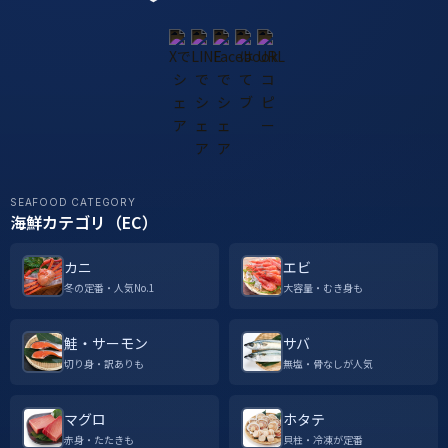
SEAFOOD CATEGORY
海鮮カテゴリ（EC）
カニ
エビ
冬の定番・人気No.1
大容量・むき身も
鮭・サーモン
サバ
切り身・訳ありも
無塩・骨なしが人気
マグロ
ホタテ
赤身・たたきも
貝柱・冷凍が定番