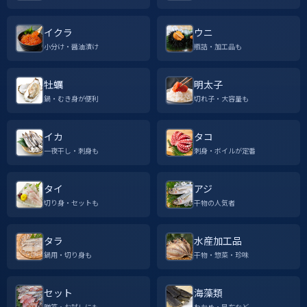
イクラ
ウニ
小分け・醤油漬け
瓶詰・加工品も
牡蠣
明太子
鍋・むき身が便利
切れ子・大容量も
イカ
タコ
一夜干し・刺身も
刺身・ボイルが定番
タイ
アジ
切り身・セットも
干物の人気者
タラ
水産加工品
鍋用・切り身も
干物・惣菜・珍味
セット
海藻類
贈答・お試しにも
わかめ・昆布など