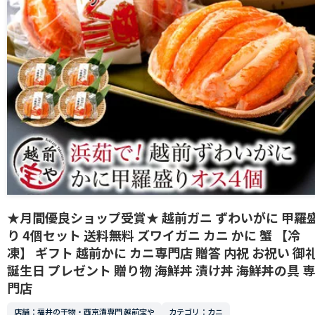
★月間優良ショップ受賞★ 越前ガニ ずわいがに 甲羅
り 4個セット 送料無料 ズワイガニ カニ かに 蟹 【冷
凍】 ギフト 越前かに カニ専門店 贈答 内祝 お祝い 御
誕生日 プレゼント 贈り物 海鮮丼 漬け丼 海鮮丼の具 専
門店
店舗：福井の干物・西京漬専門 越前宝や
カテゴリ：カニ