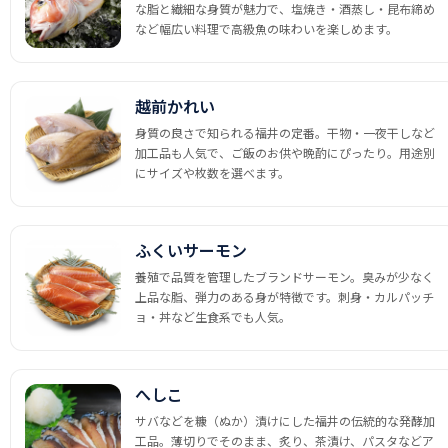
な脂と繊細な身質が魅力で、塩焼き・酒蒸し・昆布締め
など幅広い料理で高級魚の味わいを楽しめます。
越前かれい
身質の良さで知られる福井の定番。干物・一夜干しなど
加工品も人気で、ご飯のお供や晩酌にぴったり。用途別
にサイズや枚数を選べます。
ふくいサーモン
養殖で品質を管理したブランドサーモン。臭みが少なく
上品な脂、弾力のある身が特徴です。刺身・カルパッチ
ョ・丼など生食系でも人気。
へしこ
サバなどを糠（ぬか）漬けにした福井の伝統的な発酵加
工品。薄切りでそのまま、炙り、茶漬け、パスタなどア