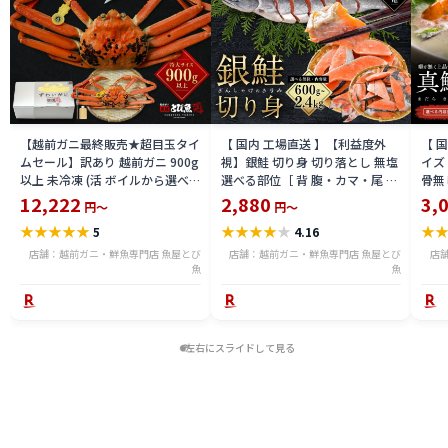
【越前ガニ最終販売★超目玉タイ
【 国内 工場直送 】【利益度外
【 
ムセール】訳あり 越前ガニ 900g
視】銀鮭 切り身 切り落とし 無塩
イズ 
以上 未冷凍 (活 ボイルから選べ
選べる部位［ 背 腹・カマ・尾 ］
骨無
る) 福井県産 国産 産地直送 脚折
600g〜2.4kg 骨取り・骨無し 骨
(真鱈
12,222
2,880
3,
円～
円～
れ 訳ありカニ 越前がに ズワイガ
あり 切り落とし 骨取り・骨無し
ライ
★
★
★
★
★
★
★
★
★
★
★
5
4.16
ニ 越前 かに 送料無料 etz-900w
切身 ses2301-12ka
tar2
店舗：越前ガニ・鮮魚専門店 魚屋とび
店舗：越前ガニ・鮮魚専門店 魚屋とび
店
魚
魚
左右にスライドして見る