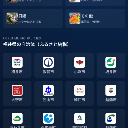
貝類
その他
ホタテ以外を掲載
季節品・分類外
FUKUI MUNICIPALITIES
福井県の自治体（ふるさと納税）
福井市
敦賀市
小浜市
坂井市
大野市
勝山市
鯖江市
越前市
あわら市
永平寺町
南越前町
越前町