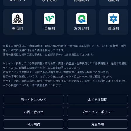
美浜町
若狭町
おおい町
高浜町
掲載する自治体ロゴ・商品画像は、Rakuten Affiliate Program の正規提供データ、および事業者・自治
体より正式に使用許可を得た画像を使用しています。
情報の正確性と権利保護に配慮し、公式配信データのみを掲載しております。
当サイトに掲載している商品情報・寄附金額・画像・内容量・在庫状況などの各種情報は、提携する通販
サイトおよび自治体の公開データをもとに自動取得しております。
取得タイミングの関係上、実際の販売価格や内容、寄附条件とは異なる場合がございます。
最新の情報や詳細については、必ずリンク先の公式サイト・自治体ページをご確認ください。
当サイトでは、掲載内容の正確性・完全性を保証するものではなく、本サービスの利用によって生じたい
かなる損害についても一切の責任を負いかねます。
当サイトについて
よくある質問
お問い合わせ
プライバシーポリシー
利用規約
免責事項