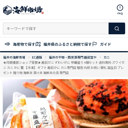
コ
ン
FAQ
テ
ン
ツ
へ
ス
海産物で探す
福井県のふるさと納税で探す
ガイド
キ
ッ
福井の海鮮市場
EC通販
福井の干物・西京漬専門 越前宝や
カニ
プ
★月間優良ショップ受賞★ 越前ガニ ずわいがに 甲羅盛り 4個セット 送料無料 ズワイガ
ニ カニ かに 蟹 【冷凍】 ギフト 越前かに カニ専門店 贈答 内祝 お祝い 御礼 誕生日 プレ
ゼント 贈り物 海鮮丼 漬け丼 海鮮丼の具 専門店