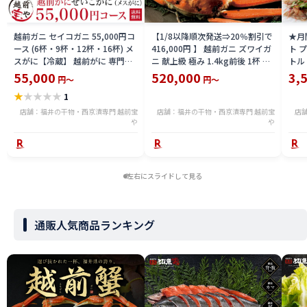
越前ガニ セイコガニ 55,000円コ
【1/8以降順次発送⇒20％割引で
★月
ース (6杯・9杯・12杯・16杯) メ
416,000円 】 越前ガニ ズワイガ
ト 
スがに【冷蔵】 越前がに 専門店
ニ 献上級 極み 1.4kg前後 1杯 オ
トル
せいこがに 香箱ガニ 香箱 香箱か
スがに【冷蔵】 越前がに 専門店
#38
55,000
520,000
3,
円～
円～
に こうばこがに 香箱蟹 カニ かに
ずわいがに カニ かに 蟹 ギフト
サバ
★
★
★
★
★
1
蟹 ギフト 送料無料
加能ガニ 送料無料
せ 
店舗：福井の干物・西京漬専門 越前宝
店舗：福井の干物・西京漬専門 越前宝
店
や
や
左右にスライドして見る
通販人気商品ランキング