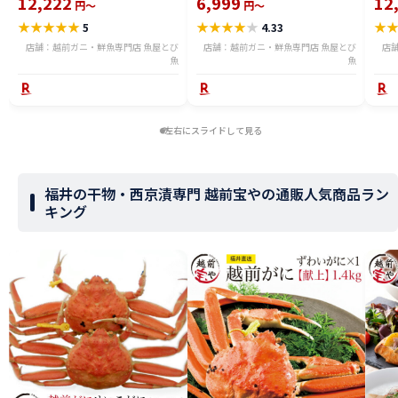
12,222
6,999
12
円～
円～
れ 訳ありカニ 越前がに ズワイガ
がに 
★
★
★
★
★
★
★
★
★
★
★
5
4.33
ニ 越前 かに 送料無料 etz-900w
料無料
店舗：越前ガニ・鮮魚専門店 魚屋とび
店舗：越前ガニ・鮮魚専門店 魚屋とび
店
魚
魚
左右にスライドして見る
福井の干物・西京漬専門 越前宝やの通販人気商品ラン
キング