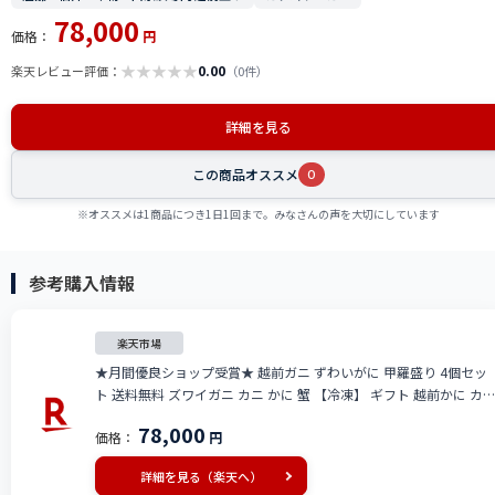
78,000
価格：
円
★
★
★
★
★
0.00
楽天レビュー評価：
（0件）
詳細を見る
この商品オススメ
0
※オススメは1商品につき1日1回まで。みなさんの声を大切にしています
参考購入情報
楽天市場
★月間優良ショップ受賞★ 越前ガニ ずわいがに 甲羅盛り 4個セッ
ト 送料無料 ズワイガニ カニ かに 蟹 【冷凍】 ギフト 越前かに カ
ニ専門店 贈答 内祝 お祝い 御礼 誕生日 プレゼント 贈り物 海鮮丼
78,000
価格：
円
漬け丼 海鮮丼の具 専門店
詳細を見る（楽天へ）