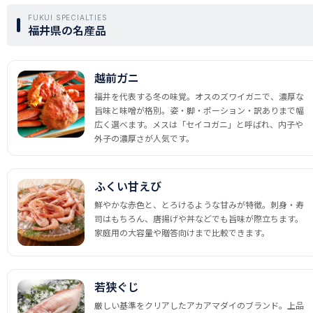
FUKUI SPECIALTIES
福井県の名産品
越前ガニ
福井を代表する冬の味覚。オスのズワイガニで、濃厚な
旨味と味噌が格別。姿・脚・ポーション・訳ありまで幅
広く選べます。メスは「セイコガニ」と呼ばれ、内子や
外子の濃厚さが人気です。
ふくい甘えび
鮮やかな赤色と、とろけるような甘みが特徴。刺身・寿
司はもちろん、唐揚げや丼などでも旨味が際立ちます。
家庭用の大容量や贈答向けまで比較できます。
若狭ぐじ
厳しい基準をクリアしたアカアマダイのブランド。上品