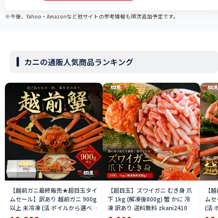
※今後、Yahoo・Amazonなど他サイトの参考情報も順次追加予定です。
カニの通販人気商品ランキング
【越前ガニ最終販売★超目玉タイ
【超目玉】ズワイガニ むき身 爪
【越
ムセール】訳あり 越前ガニ 900g
下 1kg (解凍後800g) 蟹 かに 冷
ムセ
以上 未冷凍 (活 ボイルから選べ
凍 訳あり 送料無料 zkani2410
(活
る) 福井県産 国産 産地直送 脚折
国産