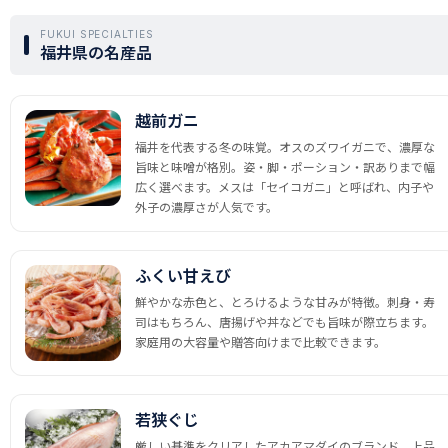
FUKUI SPECIALTIES
福井県の名産品
越前ガニ
福井を代表する冬の味覚。オスのズワイガニで、濃厚な
旨味と味噌が格別。姿・脚・ポーション・訳ありまで幅
広く選べます。メスは「セイコガニ」と呼ばれ、内子や
外子の濃厚さが人気です。
ふくい甘えび
鮮やかな赤色と、とろけるような甘みが特徴。刺身・寿
司はもちろん、唐揚げや丼などでも旨味が際立ちます。
家庭用の大容量や贈答向けまで比較できます。
若狭ぐじ
厳しい基準をクリアしたアカアマダイのブランド。上品