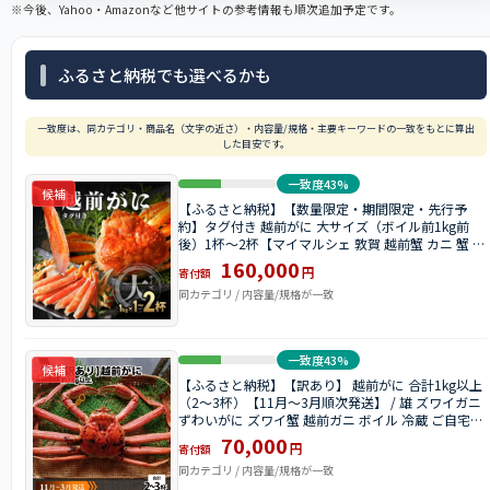
※今後、Yahoo・Amazonなど他サイトの参考情報も順次追加予定です。
ふるさと納税でも選べるかも
一致度は、同カテゴリ・商品名（文字の近さ）・内容量/規格・主要キーワードの一致をもとに算出
した目安です。
一致度43%
候補
【ふるさと納税】【数量限定・期間限定・先行予
約】タグ付き 越前がに 大サイズ（ボイル前1kg前
後）1杯〜2杯【マイマルシェ 敦賀 越前蟹 カニ 蟹 ズ
ワイガニ ズワイ蟹 海鮮 かに鍋 かにしゃぶ お中元 お
160,000
円
寄付額
歳暮 ギフト 贈り物 NEW 新規】
同カテゴリ / 内容量/規格が一致
一致度43%
候補
【ふるさと納税】【訳あり】 越前がに 合計1kg以上
（2～3杯）【11月～3月順次発送】 / 雄 ズワイガニ
ずわいがに ズワイ蟹 越前ガニ ボイル 冷蔵 ご自宅用
カニ しゃぶしゃぶ 海鮮 カニすき カニ鍋 カニしゃぶ
70,000
円
寄付額
かに 国産南越前町 送料無料
同カテゴリ / 内容量/規格が一致