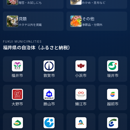
贈答・お試しにも
わかめ・昆布など
貝類
その他
ホタテ以外を掲載
季節品・分類外
FUKUI MUNICIPALITIES
福井県の自治体（ふるさと納税）
福井市
敦賀市
小浜市
坂井市
大野市
勝山市
鯖江市
越前市