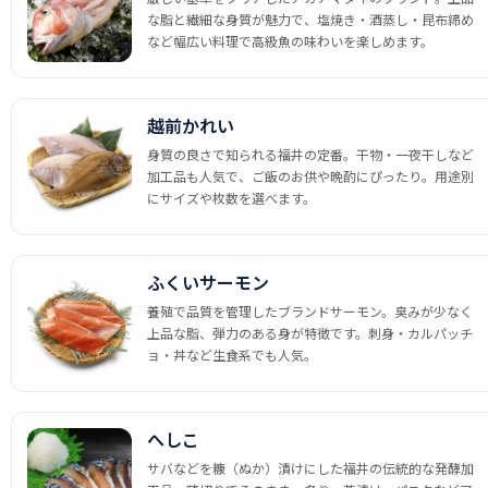
な脂と繊細な身質が魅力で、塩焼き・酒蒸し・昆布締め
など幅広い料理で高級魚の味わいを楽しめます。
越前かれい
身質の良さで知られる福井の定番。干物・一夜干しなど
加工品も人気で、ご飯のお供や晩酌にぴったり。用途別
にサイズや枚数を選べます。
ふくいサーモン
養殖で品質を管理したブランドサーモン。臭みが少なく
上品な脂、弾力のある身が特徴です。刺身・カルパッチ
ョ・丼など生食系でも人気。
へしこ
サバなどを糠（ぬか）漬けにした福井の伝統的な発酵加