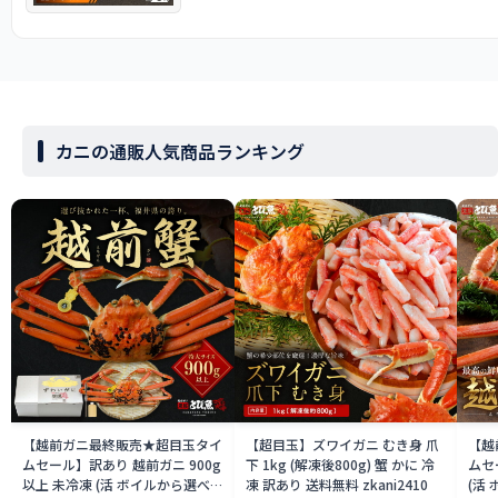
カニの通販人気商品ランキング
【越前ガニ最終販売★超目玉タイ
【超目玉】ズワイガニ むき身 爪
【越
ムセール】訳あり 越前ガニ 900g
下 1kg (解凍後800g) 蟹 かに 冷
ムセ
以上 未冷凍 (活 ボイルから選べ
凍 訳あり 送料無料 zkani2410
(活