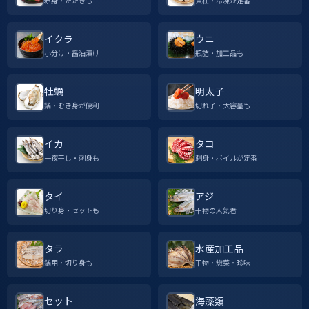
赤身・たたきも
貝柱・冷凍が定番
イクラ
ウニ
小分け・醤油漬け
瓶詰・加工品も
牡蠣
明太子
鍋・むき身が便利
切れ子・大容量も
イカ
タコ
一夜干し・刺身も
刺身・ボイルが定番
タイ
アジ
切り身・セットも
干物の人気者
タラ
水産加工品
鍋用・切り身も
干物・惣菜・珍味
セット
海藻類