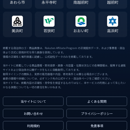
あわら市
永平寺町
南越前町
越前町
美浜町
若狭町
おおい町
高浜町
掲載する自治体ロゴ・商品画像は、Rakuten Affiliate Program の正規提供データ、および事業者・自治
体より正式に使用許可を得た画像を使用しています。
情報の正確性と権利保護に配慮し、公式配信データのみを掲載しております。
当サイトに掲載している商品情報・寄附金額・画像・内容量・在庫状況などの各種情報は、提携する通販
サイトおよび自治体の公開データをもとに自動取得しております。
取得タイミングの関係上、実際の販売価格や内容、寄附条件とは異なる場合がございます。
最新の情報や詳細については、必ずリンク先の公式サイト・自治体ページをご確認ください。
当サイトでは、掲載内容の正確性・完全性を保証するものではなく、本サービスの利用によって生じたい
かなる損害についても一切の責任を負いかねます。
当サイトについて
よくある質問
お問い合わせ
プライバシーポリシー
利用規約
免責事項