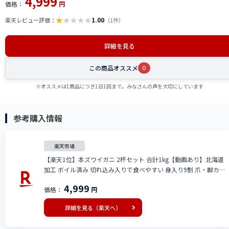
4,999
価格：
円
★
★
★
★
★
1.00
楽天レビュー評価：
（1件）
詳細を見る
この商品オススメ
0
※オススメは1商品につき1日1回まで。みなさんの声を大切にしています
参考購入情報
楽天市場
【楽天1位】本ズワイガニ 2杯セット 合計1kg【動画あり】北海道
加工 ボイル済み 切れ込み入りで食べやすい 身入り9割 爪・脚カッ
ト済み かに鍋 かに味噌 海鮮 ギフト 贈答用 冷凍 送料無料★
4,999
価格：
円
詳細を見る（楽天へ）