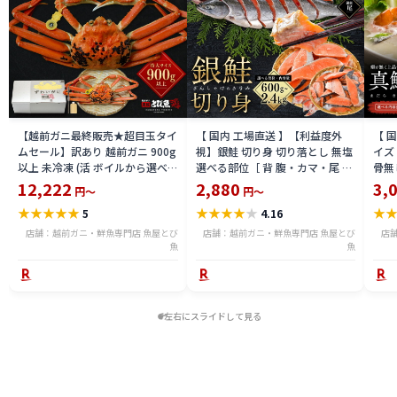
【越前ガニ最終販売★超目玉タイ
【 国内 工場直送 】【利益度外
【 
ムセール】訳あり 越前ガニ 900g
視】銀鮭 切り身 切り落とし 無塩
イズ 
以上 未冷凍 (活 ボイルから選べ
選べる部位［ 背 腹・カマ・尾 ］
骨無
る) 福井県産 国産 産地直送 脚折
600g〜2.4kg 骨取り・骨無し 骨
(真鱈
12,222
2,880
3,
円～
円～
れ 訳ありカニ 越前がに ズワイガ
あり 切り落とし 骨取り・骨無し
ライ
★
★
★
★
★
★
★
★
★
★
★
5
4.16
ニ 越前 かに 送料無料 etz-900w
切身 ses2301-12ka
tar2
店舗：越前ガニ・鮮魚専門店 魚屋とび
店舗：越前ガニ・鮮魚専門店 魚屋とび
店
魚
魚
左右にスライドして見る