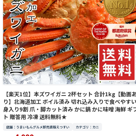
【楽天1位】本ズワイガニ 2杯セット 合計1kg【動画
り】北海道加工 ボイル済み 切れ込み入りで食べやす
身入り9割 爪・脚カット済み かに鍋 かに味噌 海鮮 ギ
ト 贈答用 冷凍 送料無料★
店舗：うまいもんグルメ卸売直販えつすい
カテゴリ：カニ