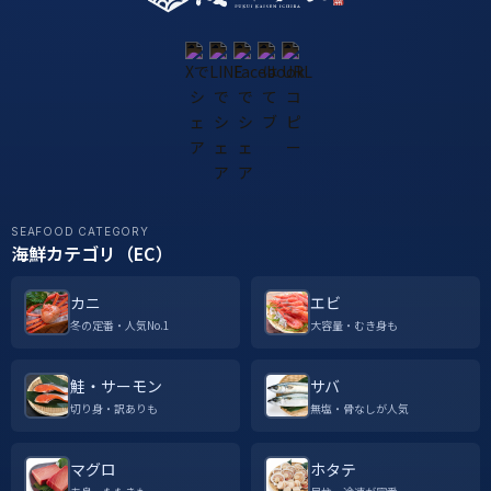
SEAFOOD CATEGORY
海鮮カテゴリ（EC）
カニ
エビ
冬の定番・人気No.1
大容量・むき身も
鮭・サーモン
サバ
切り身・訳ありも
無塩・骨なしが人気
マグロ
ホタテ