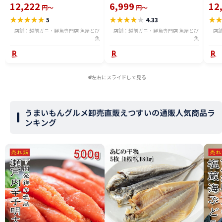
る) 福井県産 国産 産地直送 脚折
国産
12,222
6,999
12
円～
円～
れ 訳ありカニ 越前がに ズワイガ
がに 
★
★
★
★
★
★
★
★
★
★
★
5
4.33
ニ 越前 かに 送料無料 etz-900w
料無料
店舗：越前ガニ・鮮魚専門店 魚屋とび
店舗：越前ガニ・鮮魚専門店 魚屋とび
店
魚
魚
左右にスライドして見る
うまいもんグルメ卸売直販えつすいの通販人気商品ラ
ンキング