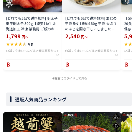
[どれでも5品で送料無料] 明太子
[どれでも5品で送料無料] あじの
【楽
辛子明太子 300g【楽天1位】北
干物 5枚 1枚約180g 干物 大ぶり
20
海道加工 冷凍 業務用 ご飯のお供
のあじを開き干しにしました 鯵
保存
おつまみ パスタ 便利 時短 家庭用
冷凍
塩漬
1,799
2,540
5,
円～
円～
たっぷり 明太 塩たら子 めんたい
長い
★
★
★
★
★
★
4.8
こ プチプチ食感 おにぎり トース
お取
ト アレンジ 保存食 ストック 冷凍
ト 
店舗：うまいもんグルメ卸売直販えつす
店舗：うまいもんグルメ卸売直販えつす
店舗
食品 惣菜【動画あり】★
い
い
円ポ
【動
左右にスライドして見る
通販人気商品ランキング