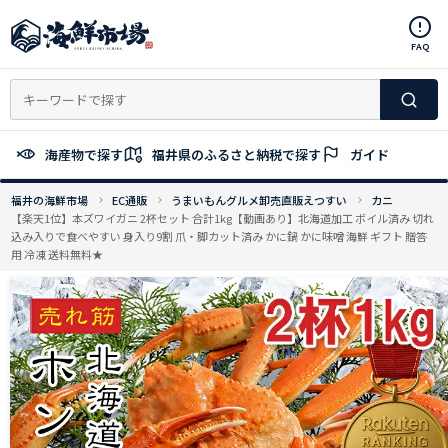
コ
ン
FAQ
テ
ン
ツ
へ
ス
海産物で探す
福井県のふるさと納税で探す
ガイド
キ
ッ
福井の海鮮市場
EC通販
うまいもんグルメ卸売直販えつすい
カニ
プ
【楽天1位】本ズワイガニ 2杯セット 合計1kg【動画あり】北海道加工 ボイル済み 切れ
込み入りで食べやすい 身入り9割 爪・脚カット済み かに鍋 かに味噌 海鮮 ギフト 贈答
用 冷凍 送料無料★