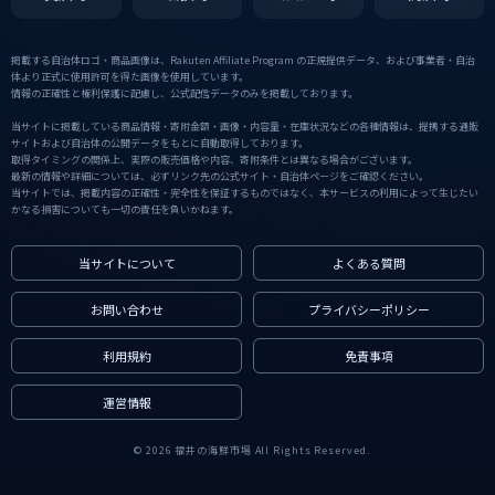
掲載する自治体ロゴ・商品画像は、Rakuten Affiliate Program の正規提供データ、および事業者・自治
体より正式に使用許可を得た画像を使用しています。
情報の正確性と権利保護に配慮し、公式配信データのみを掲載しております。
当サイトに掲載している商品情報・寄附金額・画像・内容量・在庫状況などの各種情報は、提携する通販
サイトおよび自治体の公開データをもとに自動取得しております。
取得タイミングの関係上、実際の販売価格や内容、寄附条件とは異なる場合がございます。
最新の情報や詳細については、必ずリンク先の公式サイト・自治体ページをご確認ください。
当サイトでは、掲載内容の正確性・完全性を保証するものではなく、本サービスの利用によって生じたい
かなる損害についても一切の責任を負いかねます。
当サイトについて
よくある質問
お問い合わせ
プライバシーポリシー
利用規約
免責事項
運営情報
© 2026 福井の海鮮市場 All Rights Reserved.