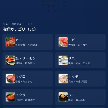
SEAFOOD CATEGORY
海鮮カテゴリ（EC）
カニ
エビ
冬の定番・人気No.1
大容量・むき身も
鮭・サーモン
サバ
切り身・訳ありも
無塩・骨なしが人気
マグロ
ホタテ
赤身・たたきも
貝柱・冷凍が定番
イクラ
ウニ
小分け・醤油漬け
瓶詰・加工品も