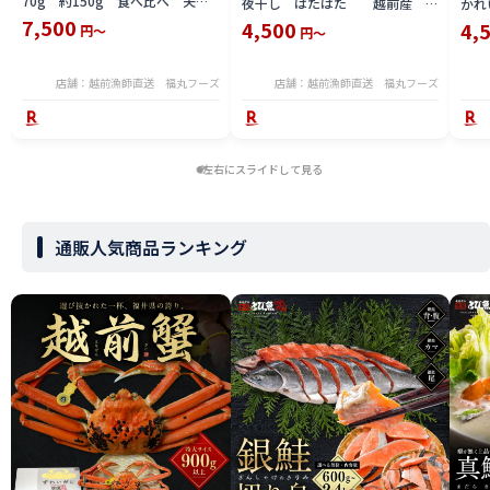
70g 約150g 食べ比べ 夫
夜干し はたはた 越前産 福
かれ
婦 絶品 お手軽 福井県 海の
井県 海の幸
7,500
い 
4,500
4,
円～
円～
幸 ギフト 越前がに カニ 日
産 
本海産
軽 
店舗：越前漁師直送 福丸フーズ
店舗：越前漁師直送 福丸フーズ
左右にスライドして見る
通販人気商品ランキング