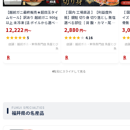
【越前ガニ最終販売★超目玉タイ
【 国内 工場直送 】【利益度外
【 
ムセール】訳あり 越前ガニ 900g
視】銀鮭 切り身 切り落とし 無塩
イズ 
以上 未冷凍 (活 ボイルから選べ
選べる部位［ 背 腹・カマ・尾 ］
骨無
る) 福井県産 国産 産地直送 脚折
600g〜2.4kg 骨取り・骨無し 骨
(真鱈
12,222
2,880
3,
円～
円～
れ 訳ありカニ 越前がに ズワイガ
あり 切り落とし 骨取り・骨無し
ライ
★
★
★
★
★
★
★
★
★
★
★
5
4.16
ニ 越前 かに 送料無料 etz-900w
切身 ses2301-12ka
tar2
店舗：越前ガニ・鮮魚専門店 魚屋とび
店舗：越前ガニ・鮮魚専門店 魚屋とび
店
魚
魚
左右にスライドして見る
FUKUI SPECIALTIES
福井県の名産品