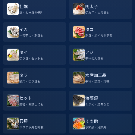
牡蠣
明太子
鍋・むき身が便利
切れ子・大容量も
イカ
タコ
一夜干し・刺身も
刺身・ボイルが定番
タイ
アジ
切り身・セットも
干物の人気者
タラ
水産加工品
鍋用・切り身も
干物・惣菜・珍味
セット
海藻類
贈答・お試しにも
わかめ・昆布など
貝類
その他
ホタテ以外を掲載
季節品・分類外