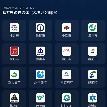
FUKUI MUNICIPALITIES
福井県の自治体（ふるさと納税）
福井市
敦賀市
小浜市
坂井市
大野市
勝山市
鯖江市
越前市
あわら市
永平寺町
南越前町
越前町
美浜町
若狭町
おおい町
高浜町