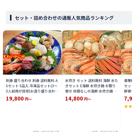
セット・詰め合わせの通販人気商品ランキング
刺身 盛り合わせ 刺身 送料無料 A
水炊き セット 送料無料 海鮮 水た
豪華
Sセット 5品入 冷凍品セット(3〜
きセット E海鮮 水炊き鍋 お取り
セッ
5人前用が目安)お造り盛り合わせ
寄せ 肉類なしの海鮮 水炊き鍋 具
鮮寄
刺身 セット +ずわいがに 2尾 付
セットみずたき 用 海鮮の具のみ
材料
19,800
14,800
7,
円～
円～
刺身盛り合わせ+ズワイガニ 姿
水炊きセット 送料無料 送料込 価
セッ
★
身入り刺し身 ずわい 蟹 ズワイカ
格 限定 楽天 通販 価格 特価 販売
目安
ニ セット 限定 楽天 通販 価格 特
お土産
鮮セ
価 販売 お土産
イン
店舗：越前名産工房
店舗：越前名産工房