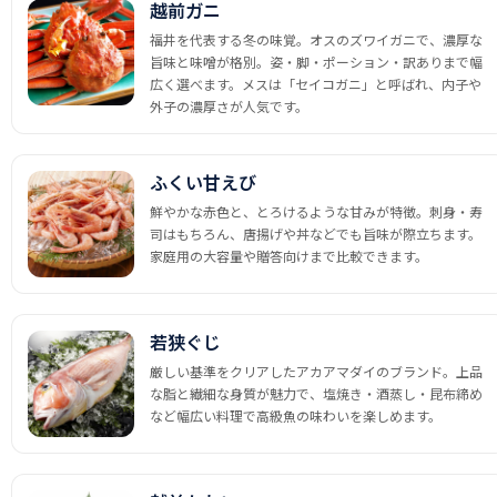
越前ガニ
福井を代表する冬の味覚。オスのズワイガニで、濃厚な
旨味と味噌が格別。姿・脚・ポーション・訳ありまで幅
広く選べます。メスは「セイコガニ」と呼ばれ、内子や
外子の濃厚さが人気です。
ふくい甘えび
鮮やかな赤色と、とろけるような甘みが特徴。刺身・寿
司はもちろん、唐揚げや丼などでも旨味が際立ちます。
家庭用の大容量や贈答向けまで比較できます。
若狭ぐじ
厳しい基準をクリアしたアカアマダイのブランド。上品
な脂と繊細な身質が魅力で、塩焼き・酒蒸し・昆布締め
など幅広い料理で高級魚の味わいを楽しめます。