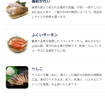
越前かれい
身質の良さで知られる福井の定番。干物・一夜干しなど
加工品も人気で、ご飯のお供や晩酌にぴったり。用途別
にサイズや枚数を選べます。
ふくいサーモン
養殖で品質を管理したブランドサーモン。臭みが少なく
上品な脂、弾力のある身が特徴です。刺身・カルパッチ
ョ・丼など生食系でも人気。
へしこ
サバなどを糠（ぬか）漬けにした福井の伝統的な発酵加
工品。薄切りでそのまま、炙り、茶漬け、パスタなどア
レンジも豊富。お土産にも人気です。