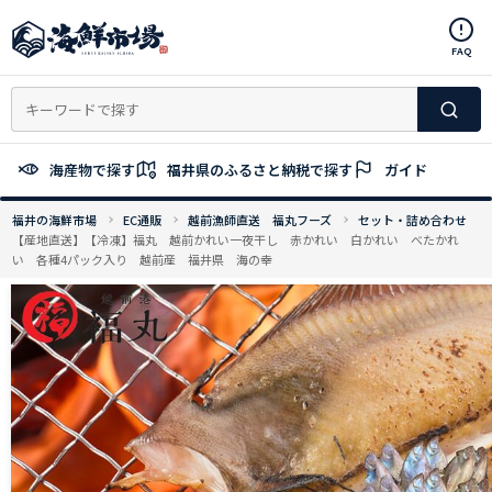
コ
ン
FAQ
テ
ン
ツ
へ
ス
海産物で探す
福井県のふるさと納税で探す
ガイド
キ
ッ
福井の海鮮市場
EC通販
越前漁師直送 福丸フーズ
セット・詰め合わせ
プ
【産地直送】【冷凍】福丸 越前かれい一夜干し 赤かれい 白かれい べたかれ
い 各種4パック入り 越前産 福井県 海の幸