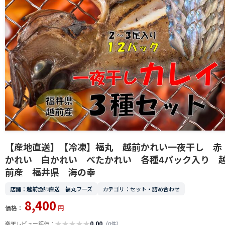
【産地直送】【冷凍】福丸 越前かれい一夜干し 赤
かれい 白かれい べたかれい 各種4パック入り 
前産 福井県 海の幸
店舗：越前漁師直送 福丸フーズ
カテゴリ：セット・詰め合わせ
8,400
価格：
円
★
★
★
★
★
0.00
楽天レビュー評価：
（0件）