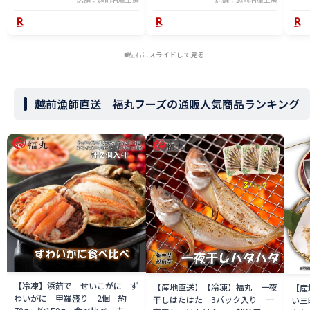
左右にスライドして見る
越前漁師直送 福丸フーズの通販人気商品ランキング
【冷凍】浜茹で せいこがに ず
【産地直送】【冷凍】福丸 一夜
【産
わいがに 甲羅盛り 2個 約
干しはたはた 3パック入り 一
い三