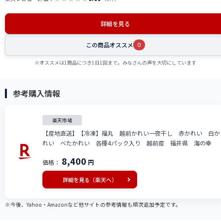
詳細を見る
この商品オススメ
0
※オススメは1商品につき1日1回まで。みなさんの声を大切にしています
参考購入情報
楽天市場
【産地直送】【冷凍】福丸 越前かれい一夜干し 赤かれい 白か
れい べたかれい 各種4パック入り 越前産 福井県 海の幸
8,400
価格：
円
詳細を見る（楽天へ）
※今後、Yahoo・Amazonなど他サイトの参考情報も順次追加予定です。