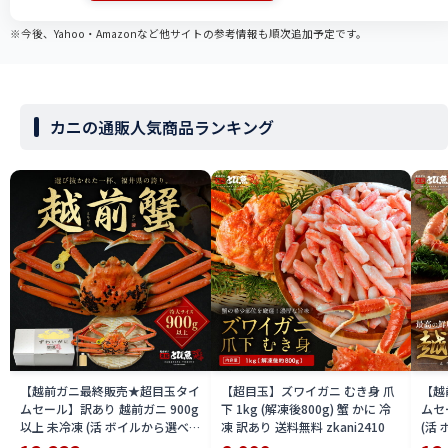
※今後、Yahoo・Amazonなど他サイトの参考情報も順次追加予定です。
カニの通販人気商品ランキング
【越前ガニ最終販売★超目玉タイ
【超目玉】ズワイガニ むき身 爪
【越
ムセール】訳あり 越前ガニ 900g
下 1kg (解凍後800g) 蟹 かに 冷
ムセ
以上 未冷凍 (活 ボイルから選べ
凍 訳あり 送料無料 zkani2410
(活
る) 福井県産 国産 産地直送 脚折
国産