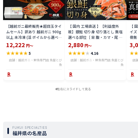
【越前ガニ最終販売★超目玉タイ
【 国内 工場直送 】【利益度外
【 
ムセール】訳あり 越前ガニ 900g
視】銀鮭 切り身 切り落とし 無塩
イズ 
以上 未冷凍 (活 ボイルから選べ
選べる部位［ 背 腹・カマ・尾 ］
骨無
る) 福井県産 国産 産地直送 脚折
600g〜2.4kg 骨取り・骨無し 骨
(真鱈
12,222
2,880
3,
円～
円～
れ 訳ありカニ 越前がに ズワイガ
あり 切り落とし 骨取り・骨無し
ライ
★
★
★
★
★
★
★
★
★
★
★
5
4.16
ニ 越前 かに 送料無料 etz-900w
切身 ses2301-12ka
tar2
店舗：越前ガニ・鮮魚専門店 魚屋とび
店舗：越前ガニ・鮮魚専門店 魚屋とび
店
魚
魚
左右にスライドして見る
FUKUI SPECIALTIES
福井県の名産品