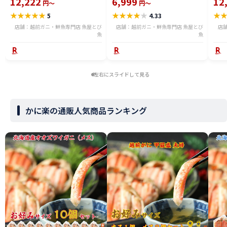
12,222
6,999
12
円～
円～
れ 訳ありカニ 越前がに ズワイガ
がに 
★
★
★
★
★
★
★
★
★
★
★
5
4.33
ニ 越前 かに 送料無料 etz-900w
料無料
店舗：越前ガニ・鮮魚専門店 魚屋とび
店舗：越前ガニ・鮮魚専門店 魚屋とび
店
魚
魚
左右にスライドして見る
かに楽の通販人気商品ランキング