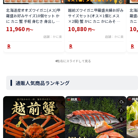
北海道産オオズワイガニ(メス)甲
越前ズワイガニ甲羅盛夫婦お好み
北海
羅盛お好みサイズ10個セット か
サイズセット(オス×1個とメス
羅盛
に カニ 蟹 手軽 身むき 身出し か
×2個) 蟹 かに カニ かにみそ 冷
カニ
にみそ カニ味噌 国産 冷凍グルメ
凍 国産 カニみそ むき身 ギフト
みそ
11,960
10,880
10
円～
円～
食べやすい お取り寄せ 訳あり 家
セコガニ 甲羅盛り 訳あり 特大 高
べや
店舗：かに楽
店舗：かに楽
庭用 甲羅盛り 柔らかい お祝い ギ
級 お中元 手軽 かに酢 家庭用 ズ
用 
フト 特大 オオズワイガニ かに酢
ワイガニ 福井県 解凍するだけ 釜
ト 
付き 内子 外子 お中元 プロトン凍
茹で プロトン凍結 マイナス60℃
き 
結
お祝い
左右にスライドして見る
通販人気商品ランキング