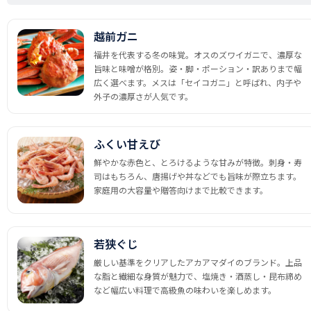
越前ガニ
福井を代表する冬の味覚。オスのズワイガニで、濃厚な
旨味と味噌が格別。姿・脚・ポーション・訳ありまで幅
広く選べます。メスは「セイコガニ」と呼ばれ、内子や
外子の濃厚さが人気です。
ふくい甘えび
鮮やかな赤色と、とろけるような甘みが特徴。刺身・寿
司はもちろん、唐揚げや丼などでも旨味が際立ちます。
家庭用の大容量や贈答向けまで比較できます。
若狭ぐじ
厳しい基準をクリアしたアカアマダイのブランド。上品
な脂と繊細な身質が魅力で、塩焼き・酒蒸し・昆布締め
など幅広い料理で高級魚の味わいを楽しめます。