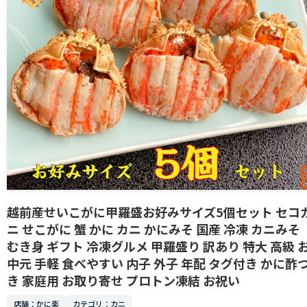
越前産せいこがに甲羅盛お好みサイズ5個セット セコ
ニ せこがに 蟹 かに カニ かにみそ 国産 冷凍 カニみそ
むき身 ギフト 冷凍グルメ 甲羅盛り 訳あり 特大 高級 
中元 手軽 食べやすい 内子 外子 年配 タグ付き かに酢
き 家庭用 お取り寄せ プロトン凍結 お祝い
店舗：かに楽
カテゴリ：カニ