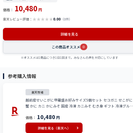
10,480
価格：
円
★
★
★
★
★
0.00
楽天レビュー評価：
（0件）
詳細を見る
この商品オススメ
0
※オススメは1商品につき1日1回まで。みなさんの声を大切にしています
参考購入情報
楽天市場
越前産せいこがに甲羅盛お好みサイズ5個セット セコガニ せこがに
蟹 かに カニ かにみそ 国産 冷凍 カニみそ むき身 ギフト 冷凍グル
メ 甲羅盛り 訳あり 特大 高級 お中元 手軽 食べやすい 内子 外子 年
10,480
価格：
円
配 タグ付き かに酢つき 家庭用 お取り寄せ プロトン凍結 お祝い
詳細を見る（楽天へ）