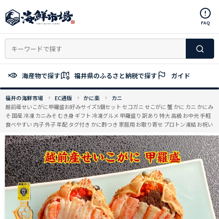
コ
ン
FAQ
テ
ン
ツ
へ
ス
海産物で探す
福井県のふるさと納税で探す
ガイド
キ
ッ
福井の海鮮市場
EC通販
かに楽
カニ
プ
越前産せいこがに甲羅盛お好みサイズ5個セット セコガニ せこがに 蟹 かに カニ かにみ
そ 国産 冷凍 カニみそ むき身 ギフト 冷凍グルメ 甲羅盛り 訳あり 特大 高級 お中元 手軽
食べやすい 内子 外子 年配 タグ付き かに酢つき 家庭用 お取り寄せ プロトン凍結 お祝い