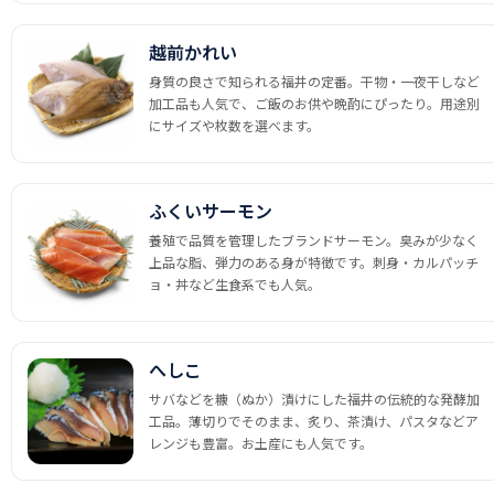
越前かれい
身質の良さで知られる福井の定番。干物・一夜干しなど
加工品も人気で、ご飯のお供や晩酌にぴったり。用途別
にサイズや枚数を選べます。
ふくいサーモン
養殖で品質を管理したブランドサーモン。臭みが少なく
上品な脂、弾力のある身が特徴です。刺身・カルパッチ
ョ・丼など生食系でも人気。
へしこ
サバなどを糠（ぬか）漬けにした福井の伝統的な発酵加
工品。薄切りでそのまま、炙り、茶漬け、パスタなどア
レンジも豊富。お土産にも人気です。