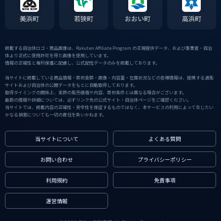
美浜町
若狭町
おおい町
高浜町
掲載する自治体ロゴ・商品画像は、Rakuten Affiliate Program の正規提供データ、および事業者・自治
体より正式に使用許可を得た画像を使用しています。
情報の正確性と権利保護に配慮し、公式配信データのみを掲載しております。
当サイトに掲載している商品情報・寄附金額・画像・内容量・在庫状況などの各種情報は、提携する通販
サイトおよび自治体の公開データをもとに自動取得しております。
取得タイミングの関係上、実際の販売価格や内容、寄附条件とは異なる場合がございます。
最新の情報や詳細については、必ずリンク先の公式サイト・自治体ページをご確認ください。
当サイトでは、掲載内容の正確性・完全性を保証するものではなく、本サービスの利用によって生じたい
かなる損害についても一切の責任を負いかねます。
当サイトについて
よくある質問
お問い合わせ
プライバシーポリシー
利用規約
免責事項
運営情報