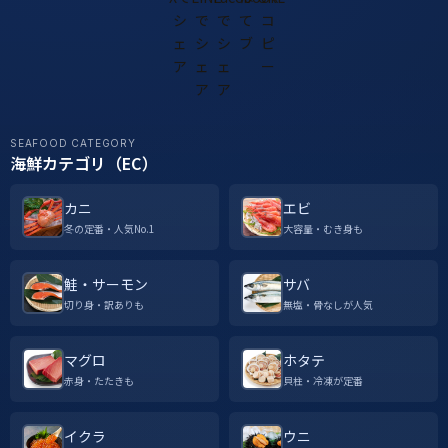
SEAFOOD CATEGORY
海鮮カテゴリ（EC）
カニ
エビ
冬の定番・人気No.1
大容量・むき身も
鮭・サーモン
サバ
切り身・訳ありも
無塩・骨なしが人気
マグロ
ホタテ
赤身・たたきも
貝柱・冷凍が定番
イクラ
ウニ