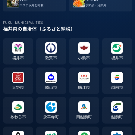
ホタテ以外を掲載
季節品・分類外
FUKUI MUNICIPALITIES
福井県の自治体（ふるさと納税）
福井市
敦賀市
小浜市
坂井市
大野市
勝山市
鯖江市
越前市
あわら市
永平寺町
南越前町
越前町