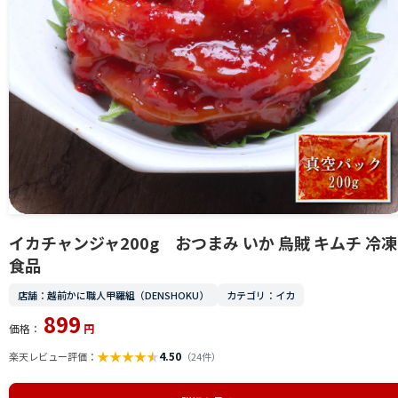
イカチャンジャ200g おつまみ いか 烏賊 キムチ 冷凍
食品
店舗：越前かに職人甲羅組（DENSHOKU）
カテゴリ：イカ
899
価格：
円
★
★
★
★
★
4.50
楽天レビュー評価：
（24件）