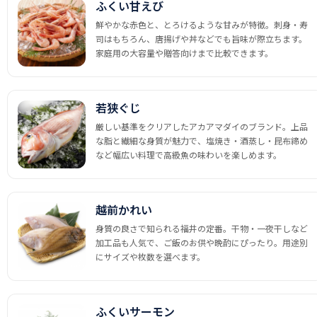
ふくい甘えび
鮮やかな赤色と、とろけるような甘みが特徴。刺身・寿
司はもちろん、唐揚げや丼などでも旨味が際立ちます。
家庭用の大容量や贈答向けまで比較できます。
若狭ぐじ
厳しい基準をクリアしたアカアマダイのブランド。上品
な脂と繊細な身質が魅力で、塩焼き・酒蒸し・昆布締め
など幅広い料理で高級魚の味わいを楽しめます。
越前かれい
身質の良さで知られる福井の定番。干物・一夜干しなど
加工品も人気で、ご飯のお供や晩酌にぴったり。用途別
にサイズや枚数を選べます。
ふくいサーモン