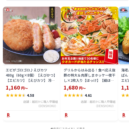
エビがゴロゴロ♪えびカツ
グリルからはみ出る！食べ応え抜
海老
480g（60g×8個）【えびかつ】
群の特大＆肉厚しまホッケ一夜干
ぱん
【エビカツ】【えびカツ】 冷凍
し×2枚入り【ほっけ】【縞ほっ
エビ
食品
け】【干物】【一夜干し】 冷凍
時短
1,160
1,680
1,
円～
円～
食品
★
★
★
★
★
★
★
★
★
★
★
4.58
4.61
店舗：越前かに職人甲羅組
店舗：越前かに職人甲羅組
（DENSHOKU）
（DENSHOKU）
左右にスライドして見る