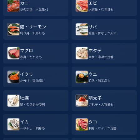
カニ
エビ
冬の定番・人気No.1
大容量・むき身も
鮭・サーモン
サバ
切り身・訳ありも
無塩・骨なしが人気
マグロ
ホタテ
赤身・たたきも
貝柱・冷凍が定番
イクラ
ウニ
小分け・醤油漬け
瓶詰・加工品も
牡蠣
明太子
鍋・むき身が便利
切れ子・大容量も
イカ
タコ
一夜干し・刺身も
刺身・ボイルが定番