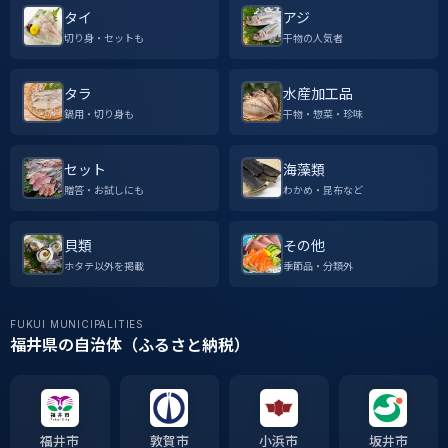
タイ
アジ
切り身・セットも
干物の人気者
タラ
水産加工品
鍋用・切り身も
干物・惣菜・珍味
セット
海藻類
贈答・お試しにも
わかめ・昆布など
貝類
その他
ホタテ以外を掲載
季節品・分類外
FUKUI MUNICIPALITIES
福井県の自治体（ふるさと納税）
福井市
敦賀市
小浜市
坂井市