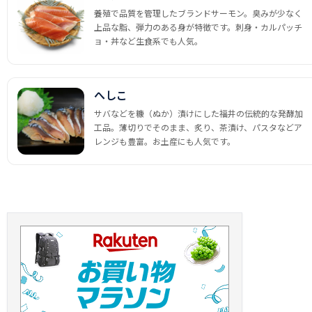
養殖で品質を管理したブランドサーモン。臭みが少なく
上品な脂、弾力のある身が特徴です。刺身・カルパッチ
ョ・丼など生食系でも人気。
へしこ
サバなどを糠（ぬか）漬けにした福井の伝統的な発酵加
工品。薄切りでそのまま、炙り、茶漬け、パスタなどア
レンジも豊富。お土産にも人気です。