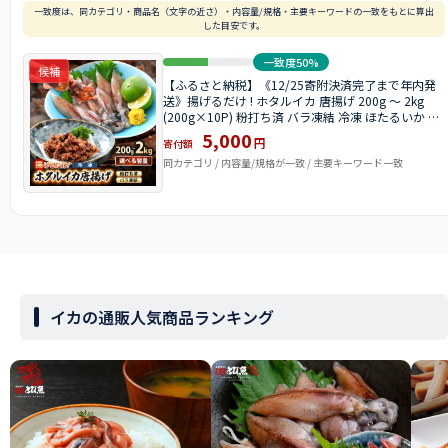
一致度は、同カテゴリ・商品名（文字の近さ）・内容量/規格・主要キーワードの一致をもとに算出
した目安です。
一致度50%
候補
【ふるさと納税】《12/25寄附決済完了まで年内発
送》揚げるだけ ! ホタルイカ 唐揚げ 200g 〜 2kg
(200g×10P) 粉打ち済 バラ凍結 冷凍 ほたるいか 全
国トップクラスの漁獲量【いか 烏賊 魚介 海鮮 惣菜
5,000
円
寄付額
さかな フライ 揚げ物 おつまみ 取り寄せ グルメ 宅飲
同カテゴリ / 内容量/規格が一致 / 主要キーワード一致
み 小分け 】
イカの通販人気商品ランキング