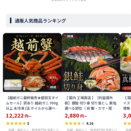
通販人気商品ランキング
【越前ガニ最終販売★超目玉タイ
【 国内 工場直送 】【利益度外
【 
ムセール】訳あり 越前ガニ 900g
視】銀鮭 切り身 切り落とし 無塩
イズ 
以上 未冷凍 (活 ボイルから選べ
選べる部位［ 背 腹・カマ・尾 ］
骨無
る) 福井県産 国産 産地直送 脚折
600g〜2.4kg 骨取り・骨無し 骨
(真鱈
12,222
2,880
3,
円～
円～
れ 訳ありカニ 越前がに ズワイガ
あり 切り落とし 骨取り・骨無し
ライ
★
★
★
★
★
★
★
★
★
★
★
5
4.16
ニ 越前 かに 送料無料 etz-900w
切身 ses2301-12ka
tar2
店舗：越前ガニ・鮮魚専門店 魚屋とび
店舗：越前ガニ・鮮魚専門店 魚屋とび
店