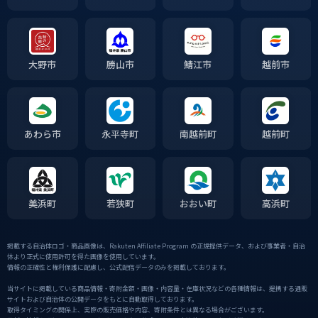
大野市
勝山市
鯖江市
越前市
あわら市
永平寺町
南越前町
越前町
美浜町
若狭町
おおい町
高浜町
掲載する自治体ロゴ・商品画像は、Rakuten Affiliate Program の正規提供データ、および事業者・自治
体より正式に使用許可を得た画像を使用しています。
情報の正確性と権利保護に配慮し、公式配信データのみを掲載しております。
当サイトに掲載している商品情報・寄附金額・画像・内容量・在庫状況などの各種情報は、提携する通販
サイトおよび自治体の公開データをもとに自動取得しております。
取得タイミングの関係上、実際の販売価格や内容、寄附条件とは異なる場合がございます。