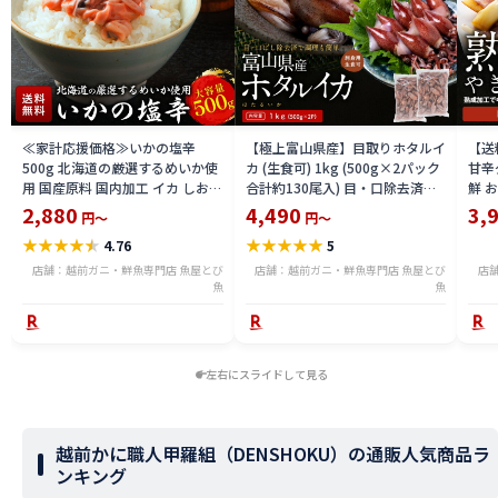
≪家計応援価格≫いかの塩辛
【極上富山県産】目取りホタルイ
【送
500g 北海道の厳選するめいか使
カ (生食可) 1kg (500g×2パック
甘辛
用 国産原料 国内加工 イカ しおか
合計約130尾入) 目・口除去済み
鮮 
ら おつまみ 酒 厳選素材 送料無料
ほたるいか 刺身 生 個別冷凍 いか
き・B
2,880
4,490
3,
円～
円～
ika2212-500a
めし 酢味噌あえ 沖漬け 海鮮 通販
★
★
★
★
★
★
★
★
★
★
4.76
5
送料無料 hoika2502
店舗：越前ガニ・鮮魚専門店 魚屋とび
店舗：越前ガニ・鮮魚専門店 魚屋とび
店
魚
魚
左右にスライドして見る
越前かに職人甲羅組（DENSHOKU）の通販人気商品ラ
ンキング