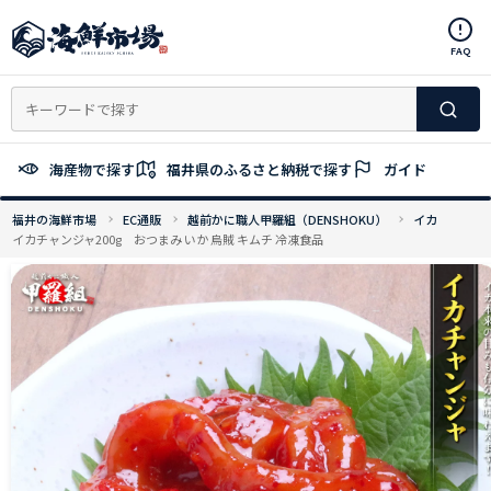
コ
ン
FAQ
テ
ン
ツ
へ
ス
海産物で探す
福井県のふるさと納税で探す
ガイド
キ
ッ
福井の海鮮市場
EC通販
越前かに職人甲羅組（DENSHOKU）
イカ
プ
イカチャンジャ200g おつまみ いか 烏賊 キムチ 冷凍食品