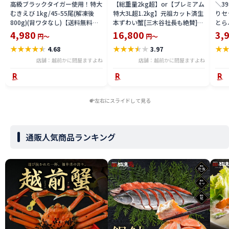
高級ブラックタイガー使用！特大
【総重量2kg超】or【プレミアム
＼3
むきえび 1kg/45-55尾(解凍後
特大3L超1.2kg】元祖カット済生
りセ
800g)(背ワタなし)【送料無料】
本ずわい蟹[三木谷社長も絶賛]
とら
【海老/ムキエビ/剥きえび/剥き
[かに/カニ/蟹/かにしゃぶ/ポー
セッ
4,980
16,800
3,
円～
円～
エビ/エビチリ/エビマヨ】かに
ション/むき身]御中元 食品 取り
ト 
★
★
★
★
★
★
★
★
★
★
★
4.68
3.97
カニ問屋ますよね
寄せグルメ 食べ物 プレゼント
店舗：越前かに問屋ますよね
店舗：越前かに問屋ますよね
左右にスライドして見る
通販人気商品ランキング