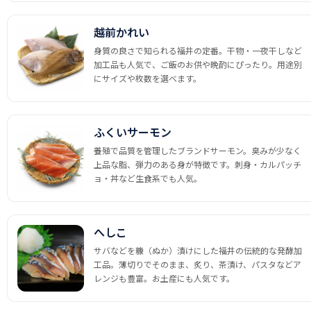
越前かれい
身質の良さで知られる福井の定番。干物・一夜干しなど
加工品も人気で、ご飯のお供や晩酌にぴったり。用途別
にサイズや枚数を選べます。
ふくいサーモン
養殖で品質を管理したブランドサーモン。臭みが少なく
上品な脂、弾力のある身が特徴です。刺身・カルパッチ
ョ・丼など生食系でも人気。
へしこ
サバなどを糠（ぬか）漬けにした福井の伝統的な発酵加
工品。薄切りでそのまま、炙り、茶漬け、パスタなどア
レンジも豊富。お土産にも人気です。