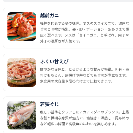
越前ガニ
福井を代表する冬の味覚。オスのズワイガニで、濃厚な
旨味と味噌が格別。姿・脚・ポーション・訳ありまで幅
広く選べます。メスは「セイコガニ」と呼ばれ、内子や
外子の濃厚さが人気です。
ふくい甘えび
鮮やかな赤色と、とろけるような甘みが特徴。刺身・寿
司はもちろん、唐揚げや丼などでも旨味が際立ちます。
家庭用の大容量や贈答向けまで比較できます。
若狭ぐじ
厳しい基準をクリアしたアカアマダイのブランド。上品
な脂と繊細な身質が魅力で、塩焼き・酒蒸し・昆布締め
など幅広い料理で高級魚の味わいを楽しめます。