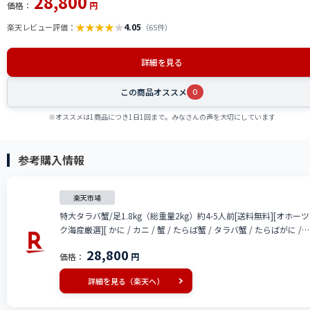
28,800
価格：
円
★
★
★
★
★
4.05
楽天レビュー評価：
（65件）
詳細を見る
この商品オススメ
0
※オススメは1商品につき1日1回まで。みなさんの声を大切にしています
参考購入情報
楽天市場
特大タラバ蟹/足1.8kg（総重量2kg）約4-5人前[送料無料][オホーツ
ク海産厳選][ かに / カニ / 蟹 / たらば蟹 / タラバ蟹 / たらばがに /
タラバガニ ] お歳暮 御歳暮 ギフト プレゼント お取り寄せ
28,800
価格：
円
詳細を見る（楽天へ）