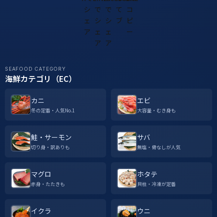
SEAFOOD CATEGORY
海鮮カテゴリ（EC）
カニ
エビ
冬の定番・人気No.1
大容量・むき身も
鮭・サーモン
サバ
切り身・訳ありも
無塩・骨なしが人気
マグロ
ホタテ
赤身・たたきも
貝柱・冷凍が定番
イクラ
ウニ