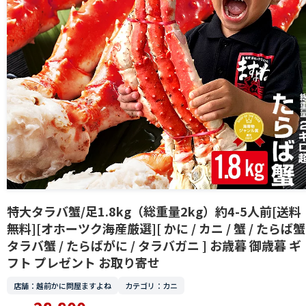
特大タラバ蟹/足1.8kg（総重量2kg）約4-5人前[送料
無料][オホーツク海産厳選][ かに / カニ / 蟹 / たらば蟹 
タラバ蟹 / たらばがに / タラバガニ ] お歳暮 御歳暮 ギ
フト プレゼント お取り寄せ
店舗：越前かに問屋ますよね
カテゴリ：カニ