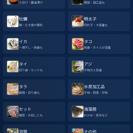
小分け・醤油漬け
瓶詰・加工品も
牡蠣
明太子
鍋・むき身が便利
切れ子・大容量も
イカ
タコ
一夜干し・刺身も
刺身・ボイルが定番
タイ
アジ
切り身・セットも
干物の人気者
タラ
水産加工品
鍋用・切り身も
干物・惣菜・珍味
セット
海藻類
贈答・お試しにも
わかめ・昆布など
貝類
その他