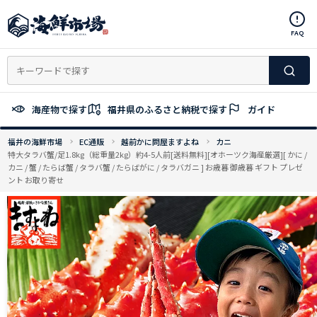
コ
ン
FAQ
テ
ン
ツ
へ
ス
海産物で探す
福井県のふるさと納税で探す
ガイド
キ
ッ
福井の海鮮市場
EC通販
越前かに問屋ますよね
カニ
プ
特大タラバ蟹/足1.8kg（総重量2kg）約4-5人前[送料無料][オホーツク海産厳選][ かに /
カニ / 蟹 / たらば蟹 / タラバ蟹 / たらばがに / タラバガニ ] お歳暮 御歳暮 ギフト プレゼ
ント お取り寄せ