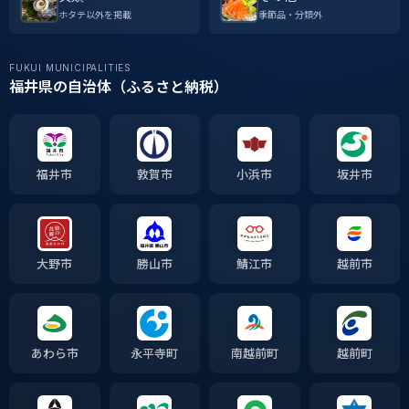
ホタテ以外を掲載
季節品・分類外
FUKUI MUNICIPALITIES
福井県の自治体（ふるさと納税）
福井市
敦賀市
小浜市
坂井市
大野市
勝山市
鯖江市
越前市
あわら市
永平寺町
南越前町
越前町