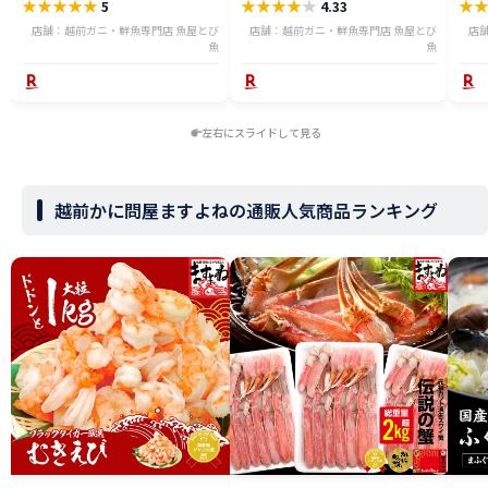
★
★
★
★
★
★
★
★
★
★
★
5
4.33
ニ 越前 かに 送料無料 etz-900w
料無料
店舗：越前ガニ・鮮魚専門店 魚屋とび
店舗：越前ガニ・鮮魚専門店 魚屋とび
店
魚
魚
左右にスライドして見る
越前かに問屋ますよねの通販人気商品ランキング