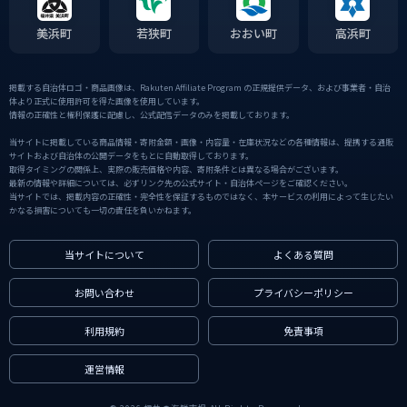
美浜町
若狭町
おおい町
高浜町
掲載する自治体ロゴ・商品画像は、Rakuten Affiliate Program の正規提供データ、および事業者・自治
体より正式に使用許可を得た画像を使用しています。
情報の正確性と権利保護に配慮し、公式配信データのみを掲載しております。
当サイトに掲載している商品情報・寄附金額・画像・内容量・在庫状況などの各種情報は、提携する通販
サイトおよび自治体の公開データをもとに自動取得しております。
取得タイミングの関係上、実際の販売価格や内容、寄附条件とは異なる場合がございます。
最新の情報や詳細については、必ずリンク先の公式サイト・自治体ページをご確認ください。
当サイトでは、掲載内容の正確性・完全性を保証するものではなく、本サービスの利用によって生じたい
かなる損害についても一切の責任を負いかねます。
当サイトについて
よくある質問
お問い合わせ
プライバシーポリシー
利用規約
免責事項
運営情報