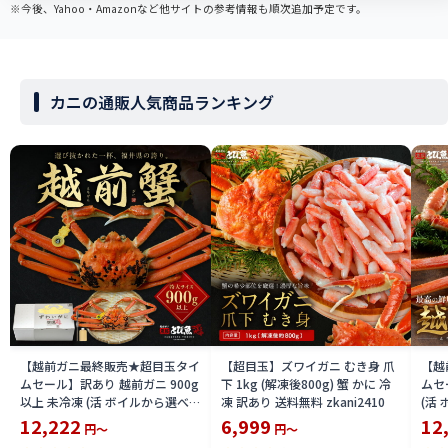
※今後、Yahoo・Amazonなど他サイトの参考情報も順次追加予定です。
カニの通販人気商品ランキング
【越前ガニ最終販売★超目玉タイ
【超目玉】ズワイガニ むき身 爪
【越
ムセール】訳あり 越前ガニ 900g
下 1kg (解凍後800g) 蟹 かに 冷
ムセ
以上 未冷凍 (活 ボイルから選べ
凍 訳あり 送料無料 zkani2410
(活
る) 福井県産 国産 産地直送 脚折
国産
12,222
6,999
12
円～
円～
れ 訳ありカニ 越前がに ズワイガ
がに 