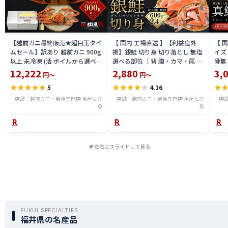
【越前ガニ最終販売★超目玉タイ
【 国内 工場直送 】【利益度外
【 
ムセール】訳あり 越前ガニ 900g
視】銀鮭 切り身 切り落とし 無塩
イズ 
以上 未冷凍 (活 ボイルから選べ
選べる部位［ 背 腹・カマ・尾 ］
骨無
る) 福井県産 国産 産地直送 脚折
600g〜2.4kg 骨取り・骨無し 骨
(真鱈
12,222
2,880
3,
円～
円～
れ 訳ありカニ 越前がに ズワイガ
あり 切り落とし 骨取り・骨無し
ライ
★
★
★
★
★
★
★
★
★
★
★
5
4.16
ニ 越前 かに 送料無料 etz-900w
切身 ses2301-12ka
tar2
店舗：越前ガニ・鮮魚専門店 魚屋とび
店舗：越前ガニ・鮮魚専門店 魚屋とび
店
魚
魚
左右にスライドして見る
FUKUI SPECIALTIES
福井県の名産品