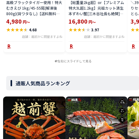
高級ブラックタイガー使用！特大
【総重量2kg超】or【プレミアム
＼3
むきえび 1kg/45-55尾(解凍後
特大3L超1.2kg】元祖カット済生
りセ
800g)(背ワタなし)【送料無料】
本ずわい蟹[三木谷社長も絶賛]
とら
【海老/ムキエビ/剥きえび/剥き
[かに/カニ/蟹/かにしゃぶ/ポー
セッ
4,980
16,800
3,
円～
円～
エビ/エビチリ/エビマヨ】かに
ション/むき身]御中元 食品 取り
ト 
★
★
★
★
★
★
★
★
★
★
★
4.68
3.97
カニ問屋ますよね
寄せグルメ 食べ物 プレゼント
店舗：越前かに問屋ますよね
店舗：越前かに問屋ますよね
左右にスライドして見る
通販人気商品ランキング