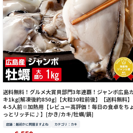
送料無料！グルメ大賞貝部門3年連覇！ジャンボ広島
キ1kg[解凍後約850g]【大粒30粒前後】【送料無料】
4-5人前※加熱用【レビュー高評価！毎日の食卓をち
っとリッチに♪】[かき/カキ/牡蠣/鍋]
店舗：越前かに問屋ますよね
カテゴリ：カキ