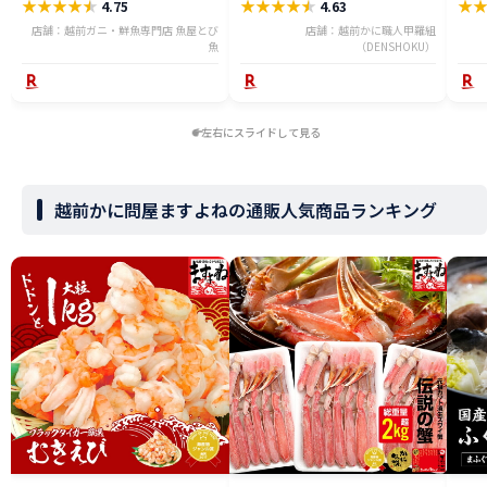
★
★
★
★
★
★
★
★
★
★
★
4.75
4.63
店舗：越前ガニ・鮮魚専門店 魚屋とび
店舗：越前かに職人甲羅組
魚
（DENSHOKU）
左右にスライドして見る
越前かに問屋ますよねの通販人気商品ランキング