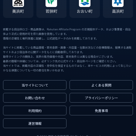
美浜町
若狭町
おおい町
高浜町
掲載する自治体ロゴ・商品画像は、Rakuten Affiliate Program の正規提供データ、および事業者・自治
体より正式に使用許可を得た画像を使用しています。
情報の正確性と権利保護に配慮し、公式配信データのみを掲載しております。
当サイトに掲載している商品情報・寄附金額・画像・内容量・在庫状況などの各種情報は、提携する通販
サイトおよび自治体の公開データをもとに自動取得しております。
取得タイミングの関係上、実際の販売価格や内容、寄附条件とは異なる場合がございます。
最新の情報や詳細については、必ずリンク先の公式サイト・自治体ページをご確認ください。
当サイトでは、掲載内容の正確性・完全性を保証するものではなく、本サービスの利用によって生じたい
かなる損害についても一切の責任を負いかねます。
当サイトについて
よくある質問
お問い合わせ
プライバシーポリシー
利用規約
免責事項
運営情報