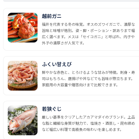
越前ガニ
福井を代表する冬の味覚。オスのズワイガニで、濃厚な
旨味と味噌が格別。姿・脚・ポーション・訳ありまで幅
広く選べます。メスは「セイコガニ」と呼ばれ、内子や
外子の濃厚さが人気です。
ふくい甘えび
鮮やかな赤色と、とろけるような甘みが特徴。刺身・寿
司はもちろん、唐揚げや丼などでも旨味が際立ちます。
家庭用の大容量や贈答向けまで比較できます。
若狭ぐじ
厳しい基準をクリアしたアカアマダイのブランド。上品
な脂と繊細な身質が魅力で、塩焼き・酒蒸し・昆布締め
など幅広い料理で高級魚の味わいを楽しめます。