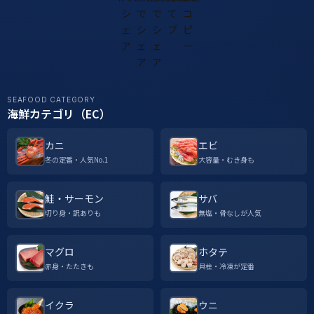
SEAFOOD CATEGORY
海鮮カテゴリ（EC）
カニ
エビ
冬の定番・人気No.1
大容量・むき身も
鮭・サーモン
サバ
切り身・訳ありも
無塩・骨なしが人気
マグロ
ホタテ
赤身・たたきも
貝柱・冷凍が定番
イクラ
ウニ