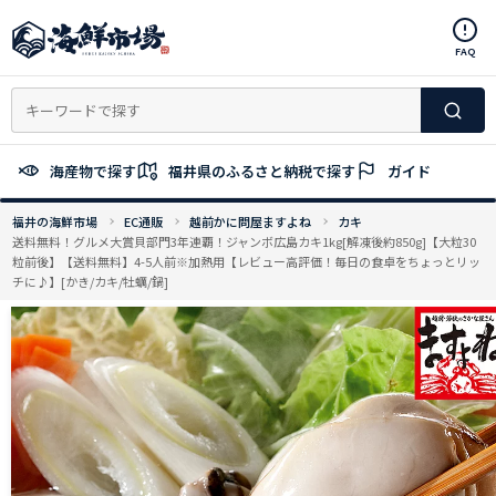
コ
ン
FAQ
テ
ン
ツ
へ
ス
海産物で探す
福井県のふるさと納税で探す
ガイド
キ
ッ
福井の海鮮市場
EC通販
越前かに問屋ますよね
カキ
プ
送料無料！グルメ大賞貝部門3年連覇！ジャンボ広島カキ1kg[解凍後約850g]【大粒30
粒前後】【送料無料】4-5人前※加熱用【レビュー高評価！毎日の食卓をちょっとリッ
チに♪】[かき/カキ/牡蠣/鍋]