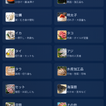
小分け・醤油漬け
瓶詰・加工品も
牡蠣
明太子
鍋・むき身が便利
切れ子・大容量も
イカ
タコ
一夜干し・刺身も
刺身・ボイルが定番
タイ
アジ
切り身・セットも
干物の人気者
タラ
水産加工品
鍋用・切り身も
干物・惣菜・珍味
セット
海藻類
贈答・お試しにも
わかめ・昆布など
貝類
その他