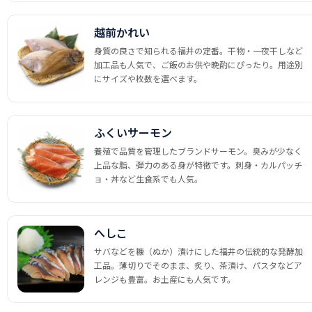
越前かれい
身質の良さで知られる福井の定番。干物・一夜干しなど
加工品も人気で、ご飯のお供や晩酌にぴったり。用途別
にサイズや枚数を選べます。
ふくいサーモン
養殖で品質を管理したブランドサーモン。臭みが少なく
上品な脂、弾力のある身が特徴です。刺身・カルパッチ
ョ・丼など生食系でも人気。
へしこ
サバなどを糠（ぬか）漬けにした福井の伝統的な発酵加
工品。薄切りでそのまま、炙り、茶漬け、パスタなどア
レンジも豊富。お土産にも人気です。