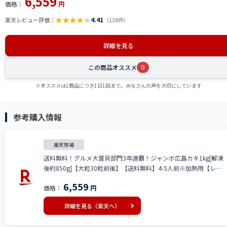
6,559
価格：
円
★
★
★
★
★
4.41
楽天レビュー評価：
（138件）
詳細を見る
この商品オススメ
0
※オススメは1商品につき1日1回まで。みなさんの声を大切にしています
参考購入情報
楽天市場
送料無料！グルメ大賞貝部門3年連覇！ジャンボ広島カキ1kg[解凍
後約850g]【大粒30粒前後】【送料無料】4-5人前※加熱用【レビ
ュー高評価！毎日の食卓をちょっとリッチに♪】[かき/カキ/牡蠣/
6,559
価格：
円
鍋]
詳細を見る（楽天へ）