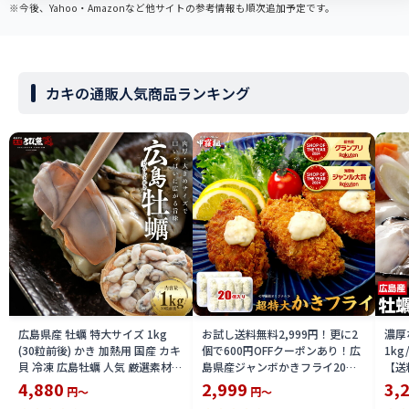
※今後、Yahoo・Amazonなど他サイトの参考情報も順次追加予定です。
カキの通販人気商品ランキング
広島県産 牡蠣 特大サイズ 1kg
お試し送料無料2,999円！更に2
濃厚
(30粒前後) かき 加熱用 国産 カキ
個で600円OFFクーポンあり！広
1kg
貝 冷凍 広島牡蠣 人気 厳選素材
島県産ジャンボかきフライ20
【送
送料無料 kak2310-1kg
個/900g（45g×10個入り×2パ
4,880
2,999
3,
円～
円～
ック） カキフライ 牡蠣フライ