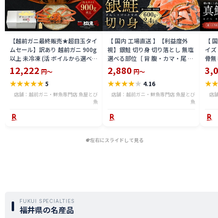
【越前ガニ最終販売★超目玉タイ
【 国内 工場直送 】【利益度外
【 
ムセール】訳あり 越前ガニ 900g
視】銀鮭 切り身 切り落とし 無塩
イズ 
以上 未冷凍 (活 ボイルから選べ
選べる部位［ 背 腹・カマ・尾 ］
骨無
る) 福井県産 国産 産地直送 脚折
600g〜2.4kg 骨取り・骨無し 骨
(真鱈
12,222
2,880
3,
円～
円～
れ 訳ありカニ 越前がに ズワイガ
あり 切り落とし 骨取り・骨無し
ライ
★
★
★
★
★
★
★
★
★
★
★
5
4.16
ニ 越前 かに 送料無料 etz-900w
切身 ses2301-12ka
tar2
店舗：越前ガニ・鮮魚専門店 魚屋とび
店舗：越前ガニ・鮮魚専門店 魚屋とび
店
魚
魚
左右にスライドして見る
FUKUI SPECIALTIES
福井県の名産品