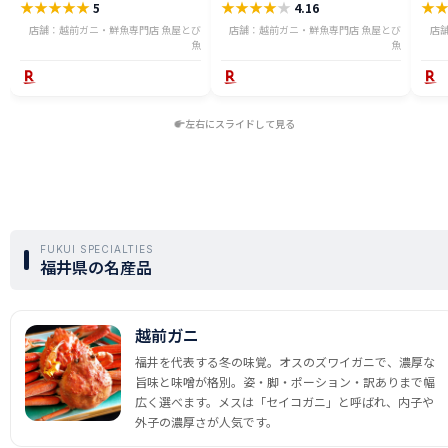
★
★
★
★
★
★
★
★
★
★
★
5
4.16
ニ 越前 かに 送料無料 etz-900w
切身 ses2301-12ka
tar2
店舗：越前ガニ・鮮魚専門店 魚屋とび
店舗：越前ガニ・鮮魚専門店 魚屋とび
店
魚
魚
左右にスライドして見る
FUKUI SPECIALTIES
福井県の名産品
越前ガニ
福井を代表する冬の味覚。オスのズワイガニで、濃厚な
旨味と味噌が格別。姿・脚・ポーション・訳ありまで幅
広く選べます。メスは「セイコガニ」と呼ばれ、内子や
外子の濃厚さが人気です。