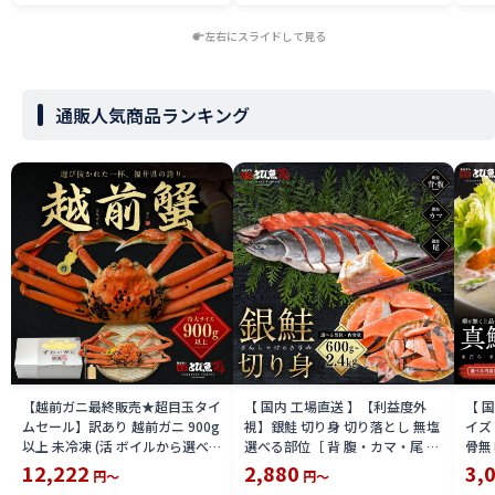
左右にスライドして見る
通販人気商品ランキング
【越前ガニ最終販売★超目玉タイ
【 国内 工場直送 】【利益度外
【 
ムセール】訳あり 越前ガニ 900g
視】銀鮭 切り身 切り落とし 無塩
イズ 
以上 未冷凍 (活 ボイルから選べ
選べる部位［ 背 腹・カマ・尾 ］
骨無
る) 福井県産 国産 産地直送 脚折
600g〜2.4kg 骨取り・骨無し 骨
(真鱈
12,222
2,880
3,
円～
円～
れ 訳ありカニ 越前がに ズワイガ
あり 切り落とし 骨取り・骨無し
ライ