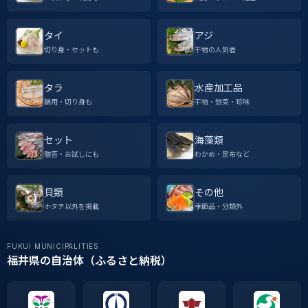
タイ
アジ
切り身・セットも
干物の人気者
タラ
水産加工品
鍋用・切り身も
干物・惣菜・珍味
セット
海藻類
贈答・お試しにも
わかめ・昆布など
貝類
その他
ホタテ以外を掲載
季節品・分類外
FUKUI MUNICIPALITIES
福井県の自治体（ふるさと納税）