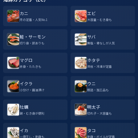
カニ
エビ
冬の定番・人気No.1
大容量・むき身も
鮭・サーモン
サバ
切り身・訳ありも
無塩・骨なしが人気
マグロ
ホタテ
赤身・たたきも
貝柱・冷凍が定番
イクラ
ウニ
小分け・醤油漬け
瓶詰・加工品も
牡蠣
明太子
鍋・むき身が便利
切れ子・大容量も
イカ
タコ
一夜干し・刺身も
刺身・ボイルが定番