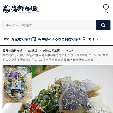
コ
ン
FAQ
テ
ン
ツ
へ
ス
海産物で探す
福井県のふるさと納税で探す
ガイド
キ
ッ
福井の海鮮市場
EC通販
越前名産工房
その他
プ
菜の花にしん漬け 500g×2袋入 送料無料菜の花 にしん 漬け なのはな ニシン づけ菜の
花ニシン漬け 販売 菜の花にしん漬け 限定 楽天 通販 価格 特価 販売 お土産