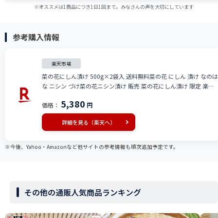
※オススメは1商品につき1日1回まで。みなさんの声を大切にしています
参考購入情報
楽天市場
菜の花にしん漬け 500g×2袋入 送料無料菜の花 にしん 漬け なのは
な ニシン づけ菜の花ニシン漬け 販売 菜の花にしん漬け 限定 楽天
通販 価格 特価 販売 お土産
5,380
価格：
円
詳細を見る（楽天へ）
※今後、Yahoo・Amazonなど他サイトの参考情報も順次追加予定です。
その他の通販人気商品ランキング