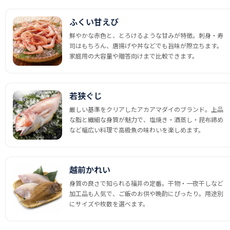
ふくい甘えび
鮮やかな赤色と、とろけるような甘みが特徴。刺身・寿
司はもちろん、唐揚げや丼などでも旨味が際立ちます。
家庭用の大容量や贈答向けまで比較できます。
若狭ぐじ
厳しい基準をクリアしたアカアマダイのブランド。上品
な脂と繊細な身質が魅力で、塩焼き・酒蒸し・昆布締め
など幅広い料理で高級魚の味わいを楽しめます。
越前かれい
身質の良さで知られる福井の定番。干物・一夜干しなど
加工品も人気で、ご飯のお供や晩酌にぴったり。用途別
にサイズや枚数を選べます。