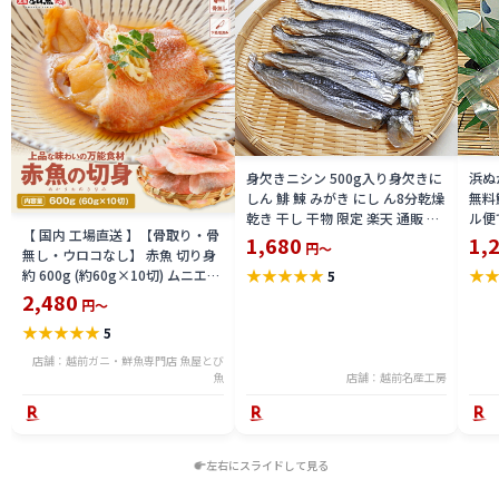
身欠きニシン 500g入り身欠きに
浜ぬ
しん 鯡 鰊 みがき にし ん8分乾燥
無料
乾き 干し 干物 限定 楽天 通販 価
ル便
【 国内 工場直送 】【骨取り・骨
格 特価 販売 お土産
バ 
1,680
1,
円～
無し・ウロコなし】 赤魚 切り身
通販
★
★
★
★
★
★
約 600g (約60g×10切) ムニエル
5
ト
赤魚の煮付け あんかけ ホイル焼
2,480
円～
き アカウオ 送料無料 seak2305-
★
★
★
★
★
5
600a
店舗：越前ガニ・鮮魚専門店 魚屋とび
魚
店舗：越前名産工房
左右にスライドして見る