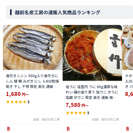
越前名産工房の通販人気商品ランキング
身欠きニシン 500g入り身欠きに
ホタ
しん 鯡 鰊 みがき にし ん8分乾燥
入ほ
乾き 干し 干物 限定 楽天 通販 価
き 
塩うに 塩雲丹 うに 80g濃厚な味
格 特価 販売 お土産
冷凍
わい 磯の香り漂う 塩ウニ 汐うに
1,680
8,
円～
加熱
塩蔵 汐ウニ 限定 楽天 通販 価格
★
★
★
★
★
5
通販
特価 販売 お土産
7,580
円～
★
★
★
★
★
5
店舗：越前名産工房
店舗：越前名産工房