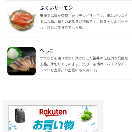
ふくいサーモン
養殖で品質を管理したブランドサーモン。臭みが少なく
上品な脂、弾力のある身が特徴です。刺身・カルパッチ
ョ・丼など生食系でも人気。
へしこ
サバなどを糠（ぬか）漬けにした福井の伝統的な発酵加
工品。薄切りでそのまま、炙り、茶漬け、パスタなどア
レンジも豊富。お土産にも人気です。