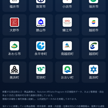
福井市
敦賀市
小浜市
坂井市
大野市
勝山市
鯖江市
越前市
あわら市
永平寺町
南越前町
越前町
美浜町
若狭町
おおい町
高浜町
掲載する自治体ロゴ・商品画像は、Rakuten Affiliate Program の正規提供データ、および事業者・自治
体より正式に使用許可を得た画像を使用しています。
情報の正確性と権利保護に配慮し、公式配信データのみを掲載しております。
当サイトに掲載している商品情報・寄附金額・画像・内容量・在庫状況などの各種情報は、提携する通販