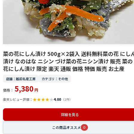
菜の花にしん漬け 500g×2袋入 送料無料菜の花 にし
漬け なのはな ニシン づけ菜の花ニシン漬け 販売 菜の
花にしん漬け 限定 楽天 通販 価格 特価 販売 お土産
店舗：越前名産工房
カテゴリ：その他
5,380
価格：
円
★
★
★
★
★
4.00
楽天レビュー評価：
（1件）
詳細を見る
この商品オススメ
0