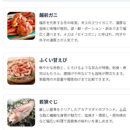
越前ガニ
福井を代表する冬の味覚。オスのズワイガニで、濃厚な
旨味と味噌が格別。姿・脚・ポーション・訳ありまで幅
広く選べます。メスは「セイコガニ」と呼ばれ、内子や
外子の濃厚さが人気です。
ふくい甘えび
鮮やかな赤色と、とろけるような甘みが特徴。刺身・寿
司はもちろん、唐揚げや丼などでも旨味が際立ちます。
家庭用の大容量や贈答向けまで比較できます。
若狭ぐじ
厳しい基準をクリアしたアカアマダイのブランド。上品
な脂と繊細な身質が魅力で、塩焼き・酒蒸し・昆布締め
など幅広い料理で高級魚の味わいを楽しめます。