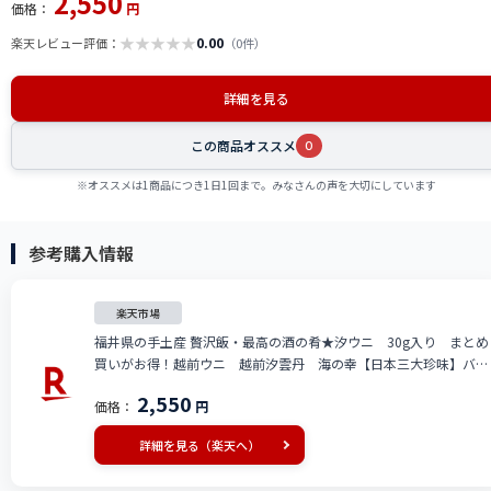
2,550
価格：
円
★
★
★
★
★
0.00
楽天レビュー評価：
（0件）
詳細を見る
この商品オススメ
0
※オススメは1商品につき1日1回まで。みなさんの声を大切にしています
参考購入情報
楽天市場
福井県の手土産 贅沢飯・最高の酒の肴★汐ウニ 30g入り まとめ
買いがお得！越前ウニ 越前汐雲丹 海の幸【日本三大珍味】バフ
ンウニ 塩雲丹酒の肴 酒のお供 ご飯のお供 高級食材
2,550
価格：
円
詳細を見る（楽天へ）