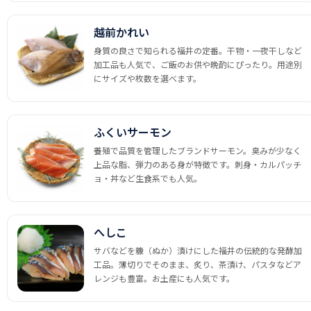
越前かれい
身質の良さで知られる福井の定番。干物・一夜干しなど
加工品も人気で、ご飯のお供や晩酌にぴったり。用途別
にサイズや枚数を選べます。
ふくいサーモン
養殖で品質を管理したブランドサーモン。臭みが少なく
上品な脂、弾力のある身が特徴です。刺身・カルパッチ
ョ・丼など生食系でも人気。
へしこ
サバなどを糠（ぬか）漬けにした福井の伝統的な発酵加
工品。薄切りでそのまま、炙り、茶漬け、パスタなどア
レンジも豊富。お土産にも人気です。