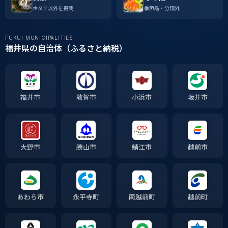
ホタテ以外を掲載
季節品・分類外
FUKUI MUNICIPALITIES
福井県の自治体（ふるさと納税）
福井市
敦賀市
小浜市
坂井市
大野市
勝山市
鯖江市
越前市
あわら市
永平寺町
南越前町
越前町