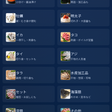
小分け・醤油漬け
瓶詰・加工品も
牡蠣
明太子
鍋・むき身が便利
切れ子・大容量も
イカ
タコ
一夜干し・刺身も
刺身・ボイルが定番
タイ
アジ
切り身・セットも
干物の人気者
タラ
水産加工品
鍋用・切り身も
干物・惣菜・珍味
セット
海藻類
贈答・お試しにも
わかめ・昆布など
貝類
その他