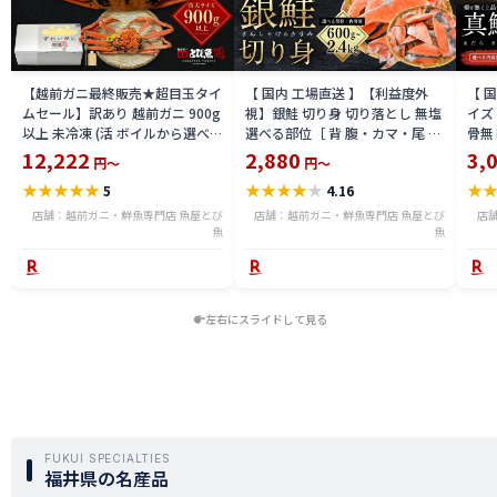
【越前ガニ最終販売★超目玉タイ
【 国内 工場直送 】【利益度外
【 
ムセール】訳あり 越前ガニ 900g
視】銀鮭 切り身 切り落とし 無塩
イズ 
以上 未冷凍 (活 ボイルから選べ
選べる部位［ 背 腹・カマ・尾 ］
骨無
る) 福井県産 国産 産地直送 脚折
600g〜2.4kg 骨取り・骨無し 骨
(真鱈
12,222
2,880
3,
円～
円～
れ 訳ありカニ 越前がに ズワイガ
あり 切り落とし 骨取り・骨無し
ライ
★
★
★
★
★
★
★
★
★
★
★
5
4.16
ニ 越前 かに 送料無料 etz-900w
切身 ses2301-12ka
tar2
店舗：越前ガニ・鮮魚専門店 魚屋とび
店舗：越前ガニ・鮮魚専門店 魚屋とび
店
魚
魚
左右にスライドして見る
FUKUI SPECIALTIES
福井県の名産品