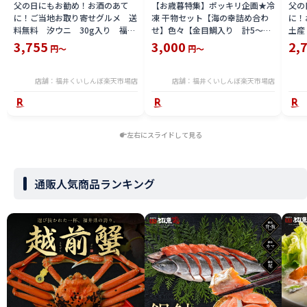
父の日にもお勧め！お酒のあて
【お歳暮特集】ポッキリ企画★冷
父の
に！ご当地お取り寄せグルメ 送
凍 干物セット【海の幸詰め合わ
に！
料無料 汐ウニ 30g入り 福井
せ】色々【金目鯛入り 計5～6
土産
県の手土産 贅沢飯・最高の酒の
種入り】 海の幸 季節によって
+ス
3,755
3,000
2,
円～
円～
肴 まとめ買いがお得！ 海の幸
多少品物は変わります。金目鯛は
枚 
【日本三大珍味】越前汐雲丹 バ
必ず入りますひもの 敬老の日
バの
フンウニ 塩雲丹 酒の肴 酒の
御歳暮 御中元、御年始、御年
答 
店舗：福井くいしんぼ楽天市場店
店舗：福井くいしんぼ楽天市場店
お供 ご飯のお供 高級食材贈
賀、内祝、御祝、お正月 毎日健
お供
答 自宅用にも
康
と 
左右にスライドして見る
通販人気商品ランキング