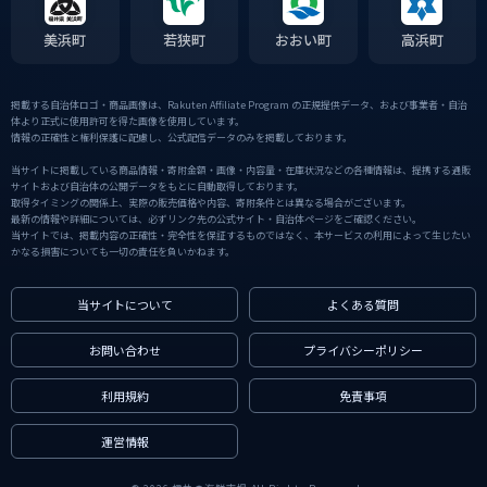
美浜町
若狭町
おおい町
高浜町
掲載する自治体ロゴ・商品画像は、Rakuten Affiliate Program の正規提供データ、および事業者・自治
体より正式に使用許可を得た画像を使用しています。
情報の正確性と権利保護に配慮し、公式配信データのみを掲載しております。
当サイトに掲載している商品情報・寄附金額・画像・内容量・在庫状況などの各種情報は、提携する通販
サイトおよび自治体の公開データをもとに自動取得しております。
取得タイミングの関係上、実際の販売価格や内容、寄附条件とは異なる場合がございます。
最新の情報や詳細については、必ずリンク先の公式サイト・自治体ページをご確認ください。
当サイトでは、掲載内容の正確性・完全性を保証するものではなく、本サービスの利用によって生じたい
かなる損害についても一切の責任を負いかねます。
当サイトについて
よくある質問
お問い合わせ
プライバシーポリシー
利用規約
免責事項
運営情報