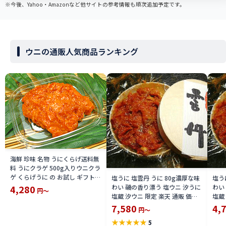
※今後、Yahoo・Amazonなど他サイトの参考情報も順次追加予定です。
ウニの通販人気商品ランキング
海鮮 珍味 名物 うにくらげ送料無
料 うにクラゲ 500g入りウニクラ
ゲ くらげうに の お試し ギフト
塩うに 塩雲丹 うに 80g濃厚な味
塩う
にも 通販 で食感と珍味の味わい
わい 磯の香り漂う 塩ウニ 汐うに
わい
4,280
円～
雲丹くらげ うに くらげ簡易包装
塩蔵 汐ウニ 限定 楽天 通販 価格
塩蔵
品 送料込み 価格 限定 楽天 通販
特価 販売 お土産
特価
7,580
4,
円～
価格 特価 販売 お土産
★
★
★
★
★
5