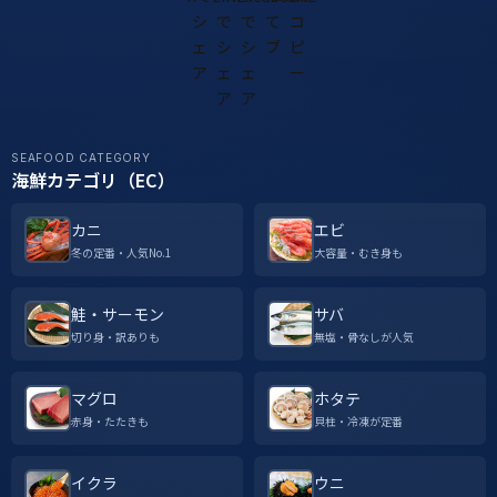
SEAFOOD CATEGORY
海鮮カテゴリ（EC）
カニ
エビ
冬の定番・人気No.1
大容量・むき身も
鮭・サーモン
サバ
切り身・訳ありも
無塩・骨なしが人気
マグロ
ホタテ
赤身・たたきも
貝柱・冷凍が定番
イクラ
ウニ