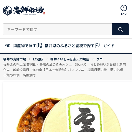
コ
ン
FAQ
テ
ン
ツ
へ
ス
海産物で探す
福井県のふるさと納税で探す
ガイド
キ
ッ
福井の海鮮市場
EC通販
福井くいしんぼ楽天市場店
ウニ
プ
福井県の手土産 贅沢飯・最高の酒の肴★汐ウニ 30g入り まとめ買いがお得！越前
ウニ 越前汐雲丹 海の幸【日本三大珍味】バフンウニ 塩雲丹酒の肴 酒のお供
ご飯のお供 高級食材