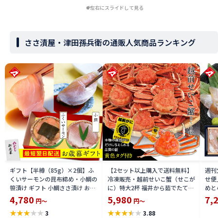
左右にスライドして見る
ささ漬屋・津田孫兵衛の通販人気商品ランキング
ギフト【半樽（85g）×2個】ふ
【2セット以上購入で送料無料】
週刊
くいサーモンの昆布締め・小鯛の
冷凍販売・越前せいこ蟹（せこが
せ便
笹漬け ギフト 小鯛ささ漬け お祝
に）特大2杯 福井から茹でたて直
めと
い お返し お慶び 内祝 お取り寄せ
送！ セコガニ せいこがに 越前か
酒・
4,780
5,980
7,
円～
円～
福井 魚介 海鮮 満天青空レストラ
に ずわい蟹のメス 保冷容器込み
飲み
★
★
★
★
★
★
★
★
★
★
3
3.88
ンで紹介 ささ漬け ささづけ
[_216926_]【NE】
刺身