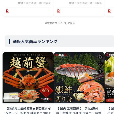
[_212642_]【NE】
お取
店舗：ささ漬屋・津田孫兵衛
店舗：ささ漬屋・津田孫兵衛
満天
【N
左右にスライドして見る
通販人気商品ランキング
【越前ガニ最終販売★超目玉タイ
【 国内 工場直送 】【利益度外
【 
ムセール】訳あり 越前ガニ 900g
視】銀鮭 切り身 切り落とし 無塩
イズ 