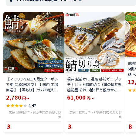
送料
5個
鯖 
【マラソンSALE★限定クーポン
福井 越前かに 通販 越前ガニ プラ
オイ
12
で更に100円オフ】【 国内 工場
チナセット越前がに（雄の福井県
オイ
★
直送 】【訳あり】 サバの切り身
越前蟹 ずわい蟹3杯と雌のせこか
オス
1kg 選べる 【有塩・骨あり】ま
に 8杯(せいこ 蟹)のセット）福井
2,780
61,000
楽天
円～
円～
たは【無塩・骨取り・骨無し】
越前ガニ 活 を茹で上げ 送料込 価
ギフ
★
★
★
★
★
4.47
鯖 ノルウェーまたはイギリス産
格 越前ガニ 鍋用 にも エチゼンガ
サバの塩焼き サバの味噌煮 送料
ニ 限定 楽天 通販 価格 特価 販売
店舗：越前ガニ・鮮魚専門店 魚屋とび
店舗：越前ガニ・鮮魚専門店 魚屋とび
無料 sabw2311-1kg
魚
お土産
魚