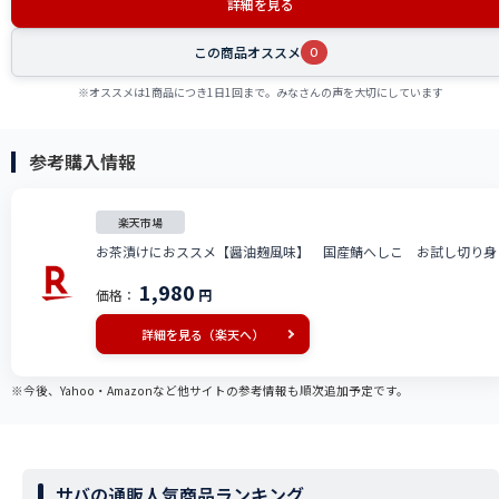
詳細を見る
この商品オススメ
0
※オススメは1商品につき1日1回まで。みなさんの声を大切にしています
参考購入情報
楽天市場
お茶漬けにおススメ【醤油麹風味】 国産鯖へしこ お試し切り身
1,980
価格：
円
詳細を見る（楽天へ）
※今後、Yahoo・Amazonなど他サイトの参考情報も順次追加予定です。
サバの通販人気商品ランキング