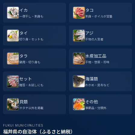
イカ
タコ
一夜干し・刺身も
刺身・ボイルが定番
タイ
アジ
切り身・セットも
干物の人気者
タラ
水産加工品
鍋用・切り身も
干物・惣菜・珍味
セット
海藻類
贈答・お試しにも
わかめ・昆布など
貝類
その他
ホタテ以外を掲載
季節品・分類外
FUKUI MUNICIPALITIES
福井県の自治体（ふるさと納税）