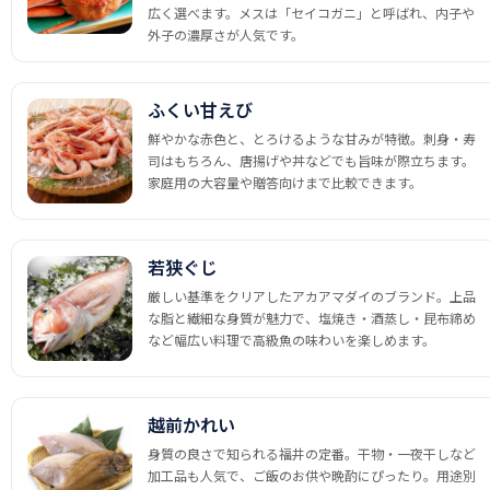
広く選べます。メスは「セイコガニ」と呼ばれ、内子や
外子の濃厚さが人気です。
ふくい甘えび
鮮やかな赤色と、とろけるような甘みが特徴。刺身・寿
司はもちろん、唐揚げや丼などでも旨味が際立ちます。
家庭用の大容量や贈答向けまで比較できます。
若狭ぐじ
厳しい基準をクリアしたアカアマダイのブランド。上品
な脂と繊細な身質が魅力で、塩焼き・酒蒸し・昆布締め
など幅広い料理で高級魚の味わいを楽しめます。
越前かれい
身質の良さで知られる福井の定番。干物・一夜干しなど
加工品も人気で、ご飯のお供や晩酌にぴったり。用途別