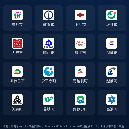
福井市
敦賀市
小浜市
坂井市
大野市
勝山市
鯖江市
越前市
あわら市
永平寺町
南越前町
越前町
美浜町
若狭町
おおい町
高浜町
掲載する自治体ロゴ・商品画像は、Rakuten Affiliate Program の正規提供データ、および事業者・自治