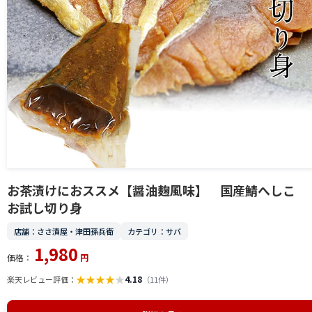
お茶漬けにおススメ【醤油麹風味】 国産鯖へしこ
お試し切り身
店舗：ささ漬屋・津田孫兵衛
カテゴリ：サバ
1,980
価格：
円
★
★
★
★
★
4.18
楽天レビュー評価：
（11件）