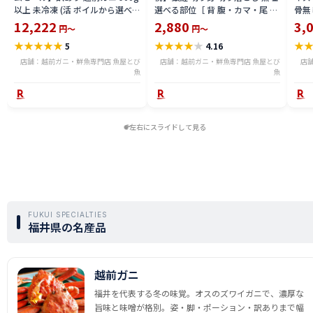
以上 未冷凍 (活 ボイルから選べ
選べる部位［ 背 腹・カマ・尾 ］
骨無
る) 福井県産 国産 産地直送 脚折
600g〜2.4kg 骨取り・骨無し 骨
(真鱈
12,222
2,880
3,
円～
円～
れ 訳ありカニ 越前がに ズワイガ
あり 切り落とし 骨取り・骨無し
ライ
★
★
★
★
★
★
★
★
★
★
★
5
4.16
ニ 越前 かに 送料無料 etz-900w
切身 ses2301-12ka
tar2
店舗：越前ガニ・鮮魚専門店 魚屋とび
店舗：越前ガニ・鮮魚専門店 魚屋とび
店
魚
魚
左右にスライドして見る
FUKUI SPECIALTIES
福井県の名産品
越前ガニ
福井を代表する冬の味覚。オスのズワイガニで、濃厚な
旨味と味噌が格別。姿・脚・ポーション・訳ありまで幅