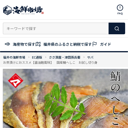
コ
ン
FAQ
テ
ン
ツ
へ
ス
海産物で探す
福井県のふるさと納税で探す
ガイド
キ
ッ
福井の海鮮市場
EC通販
ささ漬屋・津田孫兵衛
サバ
プ
お茶漬けにおススメ【醤油麹風味】 国産鯖へしこ お試し切り身