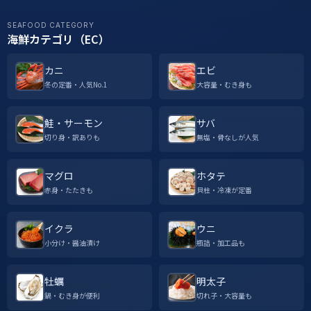
SEAFOOD CATEGORY
海鮮カテゴリ（EC）
カニ
エビ
冬の定番・人気No.1
大容量・むき身も
鮭・サーモン
サバ
切り身・訳ありも
無塩・骨なしが人気
マグロ
ホタテ
赤身・たたきも
貝柱・冷凍が定番
イクラ
ウニ
小分け・醤油漬け
瓶詰・加工品も
牡蠣
明太子
鍋・むき身が便利
切れ子・大容量も